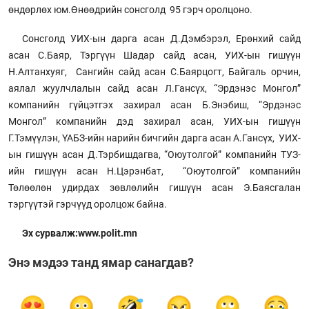
өндөрлөх юм.Өнөөдрийн сонсголд 95 гэрч оролцоно.
Сонсголд УИХ-ын дарга асан Д.Дэмбэрэл, Ерөнхий сайд
асан С.Баяр, Тэргүүн Шадар сайд асан, УИХ-ын гишүүн
Н.Алтанхуяг, Сангийн сайд асан С.Баярцогт, Байгаль орчин,
аялал жуулчлалын сайд асан Л.Гансүх, “Эрдэнэс Монгол”
компанийн гүйцэтгэх захирал асан Б.Энэбиш, “Эрдэнэс
Монгол” компанийн дэд захирал асан, УИХ-ын гишүүн
Г.Тэмүүлэн, ҮАБЗ-ийн нарийн бичгийн дарга асан А.Гансүх, УИХ-
ын гишүүн асан Д.Тэрбишдагва, “Оюутолгой” компанийн ТУЗ-
ийн гишүүн асан Н.Цэрэнбат, “Оюутолгой” компанийн
Төлөөлөн удирдах зөвлөлийн гишүүн асан Э.Баясгалан
тэргүүтэй гэрчүүд оролцож байна.
Эх сурвалж:www.polit.mn
Энэ мэдээ танд ямар санагдав?