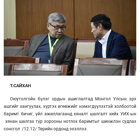
Т.САЙХАН
Оюутолгойн бүлэг ордын ашиглалтад Монгол Улсын эрх
ашгийг хангуулах, хүртэх өгөөжийг нэмэгдүүлэхтэй холбоотой
баримт бичиг, үйл ажиллагаанд хяналт шалгалт хийх УИХ-ын
хянан шалгах түр хорооны нотлох баримтыг шинжлэн судлах
сонсгол /12.12/ Төрийн ордонд эхэллээ.