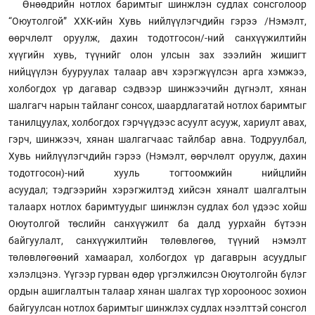
Өнөөдрийн нотлох баримтыг шинжлэн судлах сонсголоор
“Оюутолгой” ХХК-ийн Хувь нийлүүлэгчдийн гэрээ /Нэмэлт,
өөрчлөлт оруулж, дахин тодотгосон/-ний санхүүжилтийн
хүүгийн хувь, түүнийг олон улсын зах зээлийн жишигт
нийцүүлэн бууруулах талаар авч хэрэгжүүлсэн арга хэмжээ,
холбогдох үр дагавар сэдвээр шинжээчийн дүгнэлт, хянан
шалгагч нарын тайланг сонсох, шаардлагатай нотлох баримтыг
танилцуулах, холбогдох гэрчүүдээс асуулт асууж, хариулт авах,
гэрч, шинжээч, хянан шалгагчаас тайлбар авна. Тодруулбал,
Хувь нийлүүлэгчдийн гэрээ (Нэмэлт, өөрчлөлт оруулж, дахин
тодотгосон)-ний хууль тогтоомжийн нийцлийн
асуудал; тэдгээрийн хэрэгжилтэд хийсэн хяналт шалгалтын
талаарх нотлох баримтуудыг шинжлэн судлах бол үдээс хойш
Оюутолгой төслийн санхүүжилт ба далд уурхайн бүтээн
байгуулалт, санхүүжилтийн төлөвлөгөө, түүний нэмэлт
төлөвлөгөөний хамаарал, холбогдох үр дагаврын асуудлыг
хэлэлцэнэ. Үүгээр гурван өдөр үргэлжилсэн Оюутолгойн бүлэг
ордын ашиглалтын талаар хянан шалгах түр хорооноос зохион
байгуулсан нотлох баримтыг шинжлэх судлах нээлттэй сонсгол