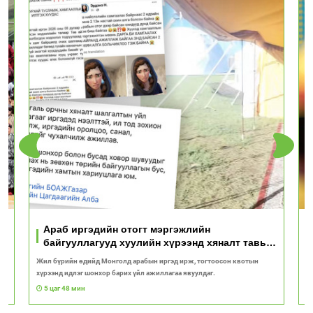
Араб иргэдийн отогт мэргэжлийн
байгууллагууд хуулийн хүрээнд хяналт тавьж
байна
Жил бүрийн өдийд Монголд арабын иргэд ирж, тогтоосон квотын
Д
хүрээнд идлэг шонхор барих үйл ажиллагаа явуулдаг.
у
5 цаг 48 мин