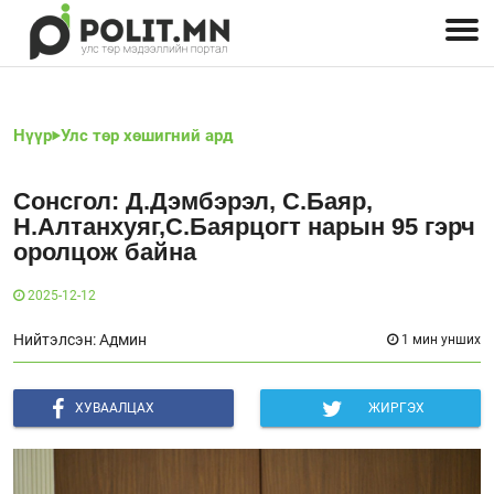
Улстөрчид: хэн, юу хэлэв
Дэлхийн улс төр
Чөлөөт хэвлэл
Залуус-Улс төр
Геополитик
Нийгэм
Нүүр
Улс төр хөшигний ард
Сонсгол: Д.Дэмбэрэл, С.Баяр,
Н.Алтанхуяг,С.Баярцогт нарын 95 гэрч
оролцож байна
2025-12-12
Нийтэлсэн: Админ
1 мин унших
ХУВААЛЦАХ
ЖИРГЭХ