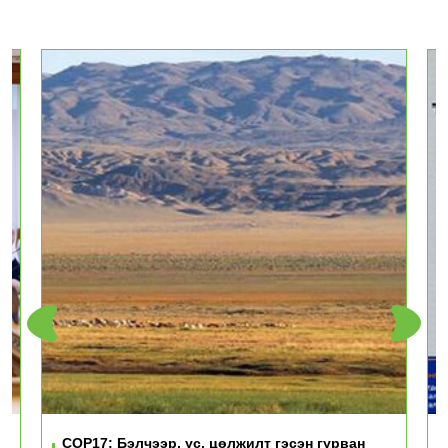
үд
COP17: Бэлчээр, ус, цөлжилт гэсэн гурван