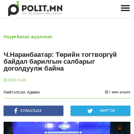
Улстөрчид: хэн, юу хэлэв
Дэлхийн улс төр
Чөлөөт хэвлэл
Залуус-Улс төр
Геополитик
Нийгэм
Нүүр
Аялал жуулчлал
Ч.Наранбаатар: Төрийн тогтворгүй
байдал барилгын салбарыг
доголдуулж байна
2025-10-30
Нийтэлсэн: Админ
1 мин унших
ХУВААЛЦАХ
ЖИРГЭХ