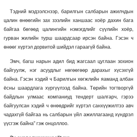
Тэдний мэдээлснээр, барилгын салбарын ажилчдын
цалин өнөөгийн зах зээлийн ханшаас хоёр дахин бага
байгаа бөгөөд цалингийн нэмэгдлийг сүүлийн хоёр,
гурван жилийн турш шаардсаар ирсэн байна. Гэсэн ч
өнөөг хүртэл дорвитой шийдэл гараагүй байна.
Эмч, багш нарын адил бид жагсаал цуглаан зохион
байгуулж, нэг асуудлыг нөгөөгөөр дарахыг хүсэхгүй
байна. Гэсэн хэдий ч Барилгын хөгжлийн яаманд албан
ёсны шаардлага хүргүүлээд байна. Төрийн тогтворгүй
байдлын улмаас компаниуд тендерт шалгарч, гэрээ
байгуулсан хэдий ч өнөөдрийг хүртэл санхүүжилтээ авч
чадахгүй байгаа нь салбарын үйл ажиллагаанд хүндрэл
үүсгэж байна” гэж онцоллоо.