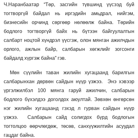
Ч.Наранбаатар “Төр, засгийн түвшинд үүсээд буй
тогтворгүй байдал нь иргэдийн амьдрал, нийгэм,
бизнесийн орчинд сөргөөр нөлөөлж байна. Төрийн
бодлого тогтворгүй байх нь бүтээн байгуулалтын
салбарт ноцтой хүндрэл үүсгэж, олон мянган ажилчдын
орлого, ажлын байр, салбарын хөгжлийг зогсонги
байдалд хүргэж байна” гэв.
Мөн сүүлийн таван жилийн хугацаанд барилгын
салбарынхан дөрвөн сайдын нүүр үзжээ. Энэ хэвээр
үргэлжилбэл 100 мянга гаруй ажилчин, салбарын
бодлого бүхэлдээ доголдох аюултай. Зөвхөн өнгөрсөн
нэг жилийн хугацаанд гэхэд л гурван сайдын нүүр
үзжээ. Салбарын сайд солигдох бүрд бодлогын
тогтолцоо өөрчлөгдөж, төсөв, санхүүжилтийн асуудал
гацдаг байна.