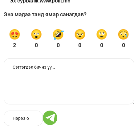
Эх сурвалж:www.polit.mn
Энэ мэдээ танд ямар санагдав?
2
0
0
0
0
0