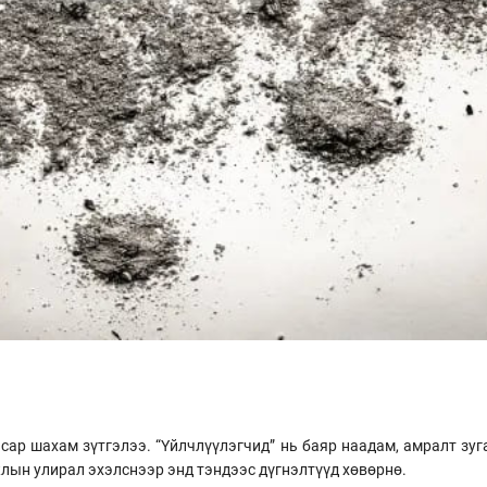
сар шахам зүтгэлээ. “Үйлчлүүлэгчид” нь баяр наадам, амралт зуг
жлын улирал эхэлснээр энд тэндээс дүгнэлтүүд хөвөрнө.