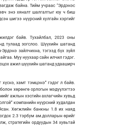
явагдаж байна. Тийм учраас “Эрдэнэс
Гэвч энэ хяналт шалгалтыг юу ч биш
сэн шигээ нүүрсний хулгайн хэргийг
жилдэг байв. Тухайлбал, 2023 оны
нд тулаад зогслоо. Шүүхийн шатанд
-Эрдэнэ зайлчихна, тэгээд бүх зүйл
айгаа. Муу нуухаар сайн илчил гэдэг.
тооцох ажил шүүхийн шатанд удааширч
хүснэ, хамт тэмцэнэ” гэдэг л байв.
 болон хөрөнгө орлогын мэдүүлэгтээ
емийг ажлын хэсгийн ахлагчийн хувьд
толгой” компанийн нүүрсний худалдан
йсан. Хөгжлийн банкны 1.8 их наяд
ногдох 2.3 тэрбум ам.долларын өрийг
улж, стратегийн ордуудын 34 хувьтай