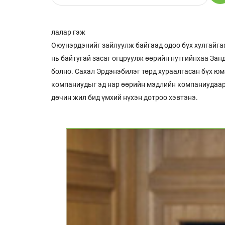
лалар гэж
Оюунэрдэнийг зайлуулж байгаад одоо бүх хулгайгаа
нь байтугай засаг огцруулж өөрийн нутгийнхаа Зан
болно. Сахал Эрдэнэбилэг төрд хураалгасан бүх юма
компаниудыг эд нар өөрийн мэдлийн компаниудаара
дөчин жил бид үмхий нүхэн дотроо хэвтэнэ.