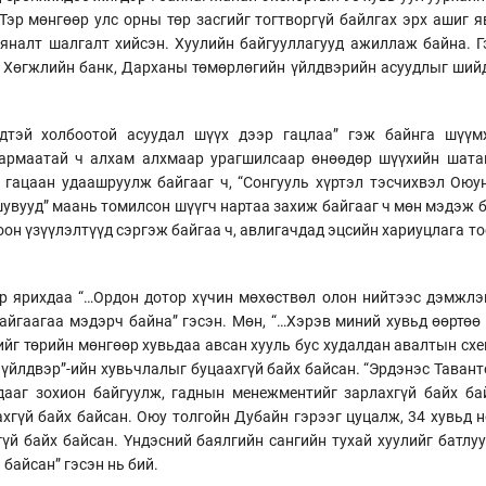
 Тэр мөнгөөр улс орны төр засгийг тогтворгүй байлгах эрх ашиг 
хяналт шалгалт хийсэн. Хуулийн байгууллагууд ажиллаж байна. 
, Хөгжлийн банк, Дарханы төмөрлөгийн үйлдвэрийн асуудлыг шийд
үдтэй холбоотой асуудал шүүх дээр гацлаа” гэж байнга шүүм
дармаатай ч алхам алхмаар урагшилсаар өнөөдөр шүүхийн шата
 гацаан удаашруулж байгааг ч, “Сонгууль хүртэл тэсчихвэл Оюун
шувууд” маань томилсон шүүгч нартаа захиж байгааг ч мөн мэдэж б
оон үзүүлэлтүүд сэргэж байгаа ч, авлигачдад эцсийн хариуцлага 
р ярихдаа “…Ордон дотор хүчин мөхөствөл олон нийтээс дэмжлэг 
айгаагаа мэдэрч байна” гэсэн. Мөн, “…Хэрэв миний хувьд өөртөө
ийг төрийн мөнгөөр хувьдаа авсан хууль бус худалдан авалтын сх
 үйлдвэр”-ийн хувьчлалыг буцаахгүй байх байсан. “Эрдэнэс Таван
ааг зохион байгуулж, гаднын менежментийг зарлахгүй байх ба
ахгүй байх байсан. Оюу толгойн Дубайн гэрээг цуцалж, 34 хувьд 
үй байх байсан. Үндэсний баялгийн сангийн тухай хуулийг батлу
 байсан” гэсэн нь бий.