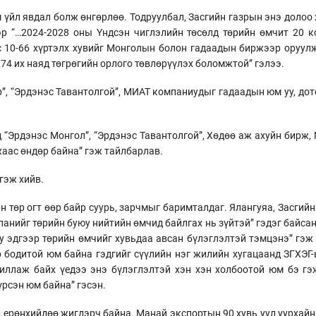
им үйл явдал болж өнгөрлөө. Тодруулбал, Засгийн газрын энэ доло
р “…2024-2028 оны Үндсэн чиглэлийн төсөлд төрийн өмчит 20 к
с 10-66 хүртэлх хувийг Монголын болон гадаадын биржээр оруулж
74 их наяд төгрөгийн орлого төвлөрүүлэх боломжтой” гэлээ.
р”, “Эрдэнэс Тавантолгой”, МИАТ компаниудыг гадаадын юм уу, до
 “Эрдэнэс Монгол”, “Эрдэнэс Тавантолгой”, Хөдөө аж ахуйн бирж
аас өндөр байна” гэж тайлбарлав.
 гэж хийв.
 төр огт өөр байр суурь, зарчмыг баримталдаг. Ялангуяа, Засгийн
панийг төрийн буюу нийтийн өмчид байлгах нь зүйтэй” гэдэг байса
эдгээр төрийн өмчийг хувьдаа авсан бүлэглэлтэй тэмцэнэ” гэж 
р бодитой юм байна гэдгийг сүүлийн нэг жилийн хугацаанд ЗГХЭГ
иллаж байх үедээ энэ бүлэглэлтэй хэн хэн холбоотой юм бэ гэ
үрсэн юм байна” гэсэн.
 ерөнхийдөө жигдэрч байна. Манай экспортын 90 хувь уул уурхайн 