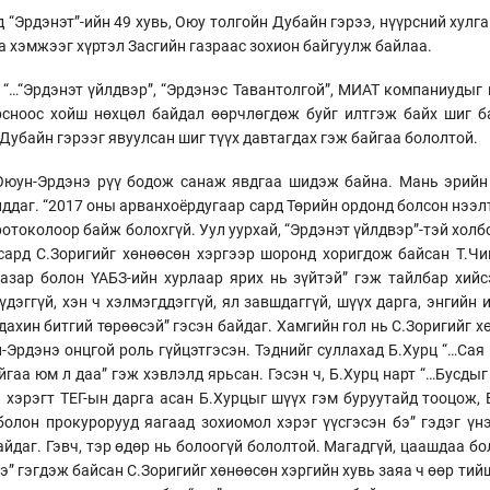
 “Эрдэнэт”-ийн 49 хувь, Оюу толгойн Дубайн гэрээ, нүүрсний хулг
га хэмжээг хүртэл Засгийн газраас зохион байгуулж байлаа.
 “…“Эрдэнэт үйлдвэр”, “Эрдэнэс Тавантолгой”, МИАТ компаниудыг
рсноос хойш нөхцөл байдал өөрчлөгдөж буйг илтгэж байх шиг ба
Дубайн гэрээг явуулсан шиг түүх давтагдах гэж байгаа бололтой.
.Оюун-Эрдэнэ рүү бодож санаж явдгаа шидэж байна. Мань эрийн
ддаг. “2017 оны арванхоёрдугаар сард Төрийн ордонд болсон нээл
ротоколоор байж болохгүй. Уул уурхай, “Эрдэнэт үйлдвэр”-тэй холб
 сард С.Зоригийг хөнөөсөн хэргээр шоронд хоригдож байсан Т.Ч
азар болон ҮАБЗ-ийн хурлаар ярих нь зүйтэй” гэж тайлбар хийс
эггүй, хэн ч хэлмэгддэггүй, ял завшдаггүй, шүүх дарга, энгийн 
дахин битгий төрөөсэй” гэсэн байдаг. Хамгийн гол нь С.Зоригийг 
Эрдэнэ онцгой роль гүйцэтгэсэн. Тэднийг суллахад Б.Хурц “…Сая
йгаа юм л даа” гэж хэвлэлд ярьсан. Гэсэн ч, Б.Хурц нарт “…Бусды
 хэрэгт ТЕГ-ын дарга асан Б.Хурцыг шүүх гэм буруутайд тооцож,
болон прокурорууд яагаад зохиомол хэрэг үүсгэсэн бэ” гэдэг үн
байдаг. Гэвч, тэр өдөр нь болоогүй бололтой. Магадгүй, цаашдаа бо
ээ” гэгдэж байсан С.Зоригийг хөнөөсөн хэргийн хувь заяа ч өөр ти