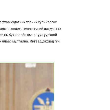
 Ухаа худагийн төрийн хувийг өгөх
галын тооцож төлөвлөсний дагуу явах
ер нь бүх төрийн өмчит уул уурханй
 ялаас мултална. Ингээд дахиад гуч,