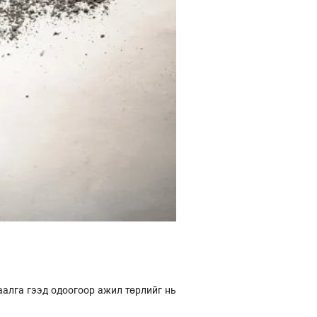
аалга гээд одоогоор ажил төрлийг нь