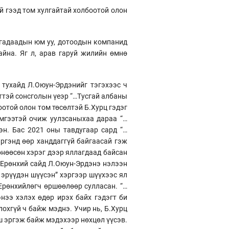
ай гээд том хулгайтай холбоотой олон
 гадаадын юм уу, дотоодын компанид
йна. Яг л, арав гаруй жилийн өмнө
 тухайд Л.Оюун-Эрдэнийг тэгэхээс ч
ттэй сонсголын үеэр “…Тусгай албаны
оотой олон том төсөлтэй Б.Хурц гэдэг
имгээтэй очиж уулзсаныхаа дараа “…
эн. Бас 2021 оны тавдугаар сард “…
иргэнд өөр ханддаггүй байгаасай гэж
хөнөөсөн хэрэг дээр яллагдаад байсан
 Ерөнхий сайд Л.Оюун-Эрдэнэ нэлээн
г эрүүдэн шүүсэн” хэргээр шүүхээс ял
 Ерөнхийлөгч өршөөлөөр сулласан. “…
энээ хэлэх өдөр ирэх байх гэдэгт би
лохгүй ч байж мэднэ. Учир нь, Б.Хурц
йш эргэж байж мэдэхээр нөхцөл үүсэв.