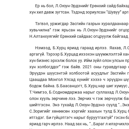
Ер нь бол, Л.Оюун-Эрдэнийг Ерөнхий сайд байхад
хүн хил давж зугтсан. Тэдэнд зориулсан “Шувуу” ар
Тэгвэл, уржигдар Засгийн газрын хуралдаанаар
хувьчилна” гэж ярьсан нь Л.Оюун-Эрдэнийг огцо
Н.Алтанхуягийг Ерөнхий сайдаас огцруулж байгаад 
Нэмээд, Б.Хурц яриад гараад ирлээ. Яахав, Л
аргагүй. Тэрээр Б.Хурцад ихээхэн шүүмжлэлтэй хан
хүн бизнес эрхэлж болох уу. Ийм зүйл олон улсын п
хүн холбогддог” гэж байв. 2021 оны гуравдугаар
Эрүүдэн шүүсэнтэй холбоотой асуудлыг Засгийн г
Цаашдаа Монгол Улсад хүнийг хэзээ ч эрүүдэн шүүд
бодож байна. Б.Баасанцогт, Б.Хурц нар шиг хүмүүс 
Т.Чимгээ, Б.Содномдаржаа нарыг суллахад Л.Оюун-
олон хууль зөрчинө лээ. Зөрчих ч гэж зөрчүүлж ба
шийтгэсэн. Энэ тухайд Л.Оюун-Эрдэнэ сүүлд “…Энэ
С.Зоригийг хөнөөсөн хэргийг хаахын тулд Б.Хурц 
итгэдэг. Би гүйцэтгэгч нарыг буруутгахгүй” гэсэн 
яриад гарч ирлээ. Наад зах нь, “…Бараг л илэрчихл