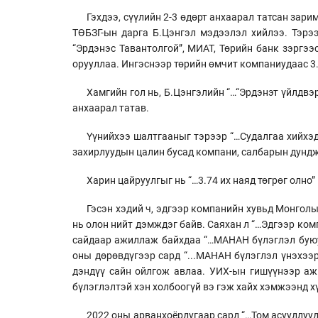
Гэхдээ, сүүлийн 2-3 өдөрт анхаарал татсан зар
ТӨБЗГ-ын дарга Б.Цэнгэл мэдээлэл хийлээ. Тэрээ
“Эрдэнэс Тавантолгой”, МИАТ, Төрийн банк зэргээ
орууллаа. Ингэснээр төрийн өмчит компаниудаас 3.
Хамгийн гол нь, Б.Цэнгэлийн “…“Эрдэнэт үйлдвэ
анхаарал татав.
Үүнийхээ шалтгааныг тэрээр “…Судалгаа хийхэд
захирлуудын цалин бусад компани, салбарын дундж
Харин цайруулгыг нь “…3.74 их наяд төгрөг олно”
Гэсэн хэдий ч, эдгээр компанийн хувьд Монголын
нь олон нийт дэмждэг байв. Саяхан л “…Эдгээр ком
сайдаар ажиллаж байхдаа “…МАНАН бүлэглэл буюу 
оны дөрөвдүгээр сард “...МАНАН бүлэглэл үнэхээ
дэндүү сайн ойлгож авлаа. УИХ-ын гишүүнээр аж
бүлэглэлтэй хэн холбоогүй вэ гэж хайх хэмжээнд х
2022 оны арванхоёрдугаар сард “…Том асуудлууд