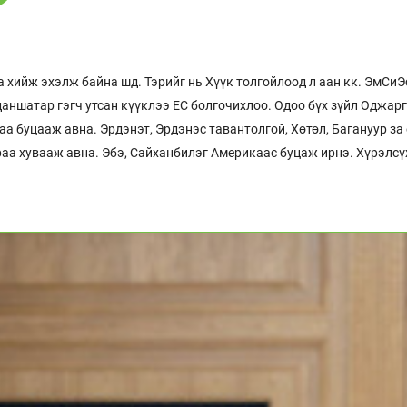
 хийж эхэлж байна шд. Тэрийг нь Хүүк толгойлоод л аан кк. ЭмСиЭс
даншатар гэгч утсан күүклээ ЕС болгочихлоо. Одоо бүх зүйл Оджар
а буцааж авна. Эрдэнэт, Эрдэнэс тавантолгой, Хөтөл, Багануур за 
а хувааж авна. Эбэ, Сайханбилэг Америкаас буцаж ирнэ. Хүрэлсүх