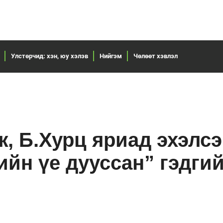
Улстөрчид: хэн, юу хэлэв
Нийгэм
Чөлөөт хэвлэл
, Б.Хурц яриад эхэлсэ
ийн үе дууссан” гэдги