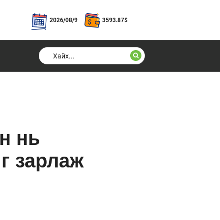
2026/08/9
3593.87
$
н нь
йг зарлаж