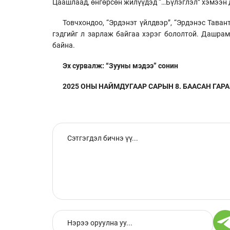
Цаашлаад, өнгөрсөн жилүүдэд “…Бүлэглэл” хэмээн д
Товчхондоо, “Эрдэнэт үйлдвэр”, “Эрдэнэс Тава
гэдгийг л зарлаж байгаа хэрэг бололтой. Дашрам
байна.
Эх сурвалж: “Зууны мэдээ” сонин
2025 ОНЫ НАЙМДУГААР САРЫН 8. БААСАН ГАРАГ.