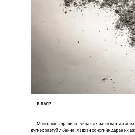
Б.БАЯР
Монголын төр шинэ гүйцэтгэх засаглалтай хоёр 
дүгнэх завгүй л байна. Хэдхэн хоногийн дараа их а