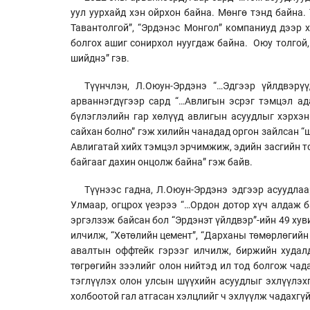
уул уурхайд хэн ойрхон байна. Мөнгө тэнд байна.
Тавантолгой”, “Эрдэнэс Монгол” компаниуд дээр 
болгох ашиг сонирхол нуугдаж байна. Оюу толгой
шийднэ” гэв.
Түүнчлэн, Л.Оюун-Эрдэнэ “…Эдгээр үйлдвэрү
арваннэгдүгээр сард “…Авлигын эсрэг тэмцэл а
бүлэглэлийн гар хөлүүд авлигын асуудлыг хэрхэн
сайхан болно” гэж хилийн чанадад оргон зайлсан “
Авлигатай хийх тэмцэл эрчимжиж, эдийн засгийн т
байгааг дахин онцолж байна” гэж байв.
Түүнээс гадна, Л.Оюун-Эрдэнэ эдгээр асуудлаа
Улмаар, огцрох үеэрээ “…Ордон дотор хүч алдаж б
эргэлзэж байсан бол “Эрдэнэт үйлдвэр”-ийн 49 хув
илчилж, “Хөтөлийн цемент”, “Дарханы төмөрлөгийн
авалтын оффтейк гэрээг илчилж, биржийн худалд
төгрөгийн зээлийг олон нийтэд ил тод болгож чад
тэглүүлэх олон улсын шүүхийн асуудлыг эхлүүлэхг
холбоотой гал атгасан хэлцлийг ч эхлүүлж чадахгүй