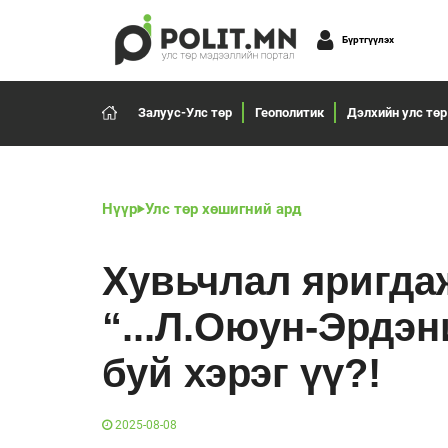
Бүртгүүлэх
Залуус-Улс төр
Геополитик
Дэлхийн улс төр
Нүүр
Улс төр хөшигний ард
Хувьчлал яригдаж
“...Л.Оюун-Эрдэн
буй хэрэг үү?!
2025-08-08