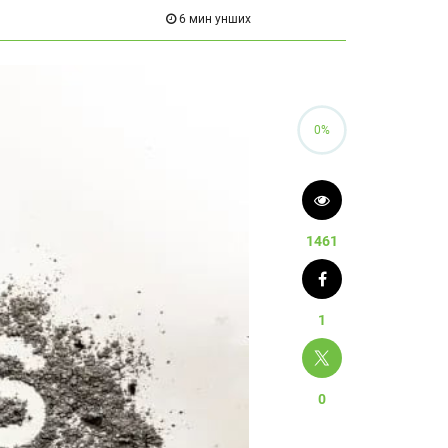
6 мин унших
0%
1461
1
0