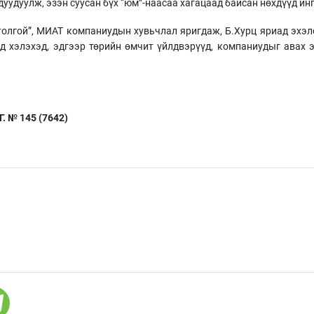
уудуулж, эзэн суусан бүх “юм”-наасаа хагацаад байсан нөхдүүд ин
нтолгой”, МИАТ компаниудын хувьчлал яригдаж, Б.Хурц яриад эхэл
д хэлэхэд, эдгээр төрийн өмчит үйлдвэрүүд, компаниудыг авах 
 № 145 (7642)