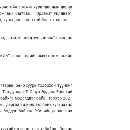
о хоногийн ээлжит хуралдаанын дараа
омпани багтсан. “Эрдэнэт үйлдвэр”,
, хувьцааг нээлттэй болгох саналыг
тоодын компанид хувьчилна” гэсэн нь
, МИАТ зэрэг төрийн өмчит компанийн
 газрын байр суурь тодорхой, түүнийг
н. Тэр дундаа, Л.Оюун-Эрдэнэ Ерөнхий
байнга мэдэгддэг байв. Тэрээр 2021
-ын даргаар ажиллаж байх хугацаанд
ж боддог байсан. Жилийн дараа энэ
түүхий эд дээр тогтож байна. Энэ нь