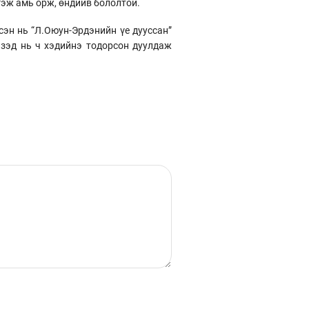
гэж амь орж, өндийв бололтой.
сэн нь “Л.Оюун-Эрдэнийн үе дууссан”
эзэд нь ч хэдийнэ тодорсон дуулдаж