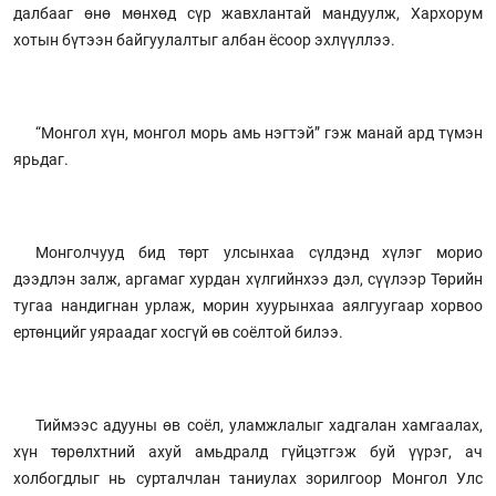
далбааг өнө мөнхөд сүр жавхлантай мандуулж, Хархорум
хотын бүтээн байгуулалтыг албан ёсоор эхлүүллээ.
“Монгол хүн, монгол морь амь нэгтэй” гэж манай ард түмэн
ярьдаг.
Монголчууд бид төрт улсынхаа сүлдэнд хүлэг морио
дээдлэн залж, аргамаг хурдан хүлгийнхээ дэл, сүүлээр Төрийн
тугаа нандигнан урлаж, морин хуурынхаа аялгуугаар хорвоо
ертөнцийг уяраадаг хосгүй өв соёлтой билээ.
Тиймээс адууны өв соёл, уламжлалыг хадгалан хамгаалах,
хүн төрөлхтний ахуй амьдралд гүйцэтгэж буй үүрэг, ач
холбогдлыг нь сурталчлан таниулах зорилгоор Монгол Улс