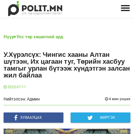
Улстөрчид: хэн, юу хэлэв
Дэлхийн улс төр
Чөлөөт хэвлэл
Залуус-Улс төр
Геополитик
Нийгэм
Нүүр
Улс төр хөшигний ард
У.Хүрэлсүх: Чингис хааны Алтан
шүтээн, Их цагаан туг, Төрийн хасбуу
тамгыг урлан бүтээж хүндэтгэн залсан
жил байлаа
2025-07-11
Нийтэлсэн: Админ
4 мин унших
ХУВААЛЦАХ
ЖИРГЭХ