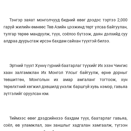
Тэнгэр заяат монголчууд бидний өвөг дээдэс тэртээ 2,000
гаруй жилийн өмнөөс Төв Азийн цээжинд төрт улсаа байгуулан,
тулгар төрөө мандуулж, түүх, соёлоо бүтээж, даян дэлхийд суу
алдраа дуурьсгаж ирсэн бахдам сайхан түүхтэй билээ.
Эртний түүхт Хүннү гүрний баатарлаг түүхийг Их эзэн Чингис
хаан залгамжлан Их Монгол Улсыг байгуулж, өрнө дорныг
төвшитгөн, Монголын их амар амгаланг тогтоож, хүн
төрөлхтний хөгжил дэвшилд үнэлж баршгүй хувь нэмэр, гавьяа
зүтгэлийг оруулсан юм.
Тиймээс өвөг дээдсийнхээ бахдам түүх, баатарлаг гавьяа,
соёл, өв уламжлал, зан заншлыг хадгалан хамгаалж, түгээн