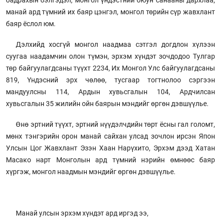
бадрахын бэлгэдэл, монгол үндэстний оюун санааны дархлаа,
манай ард түмний их баяр цэнгэл, монгол төрийн сүр жавхлант
баяр ёслол юм.
Дэлхийд хосгүй монгол наадмаа сэтгэл догдлон хүлээн
суугаа наадамчин олон түмэн, эрхэм хүндэт зочдодоо Тулгар
төр байгуулагдсаны түүхт 2234, Их Монгол Улс байгуулагдсаны
819, Үндэсний эрх чөлөө, тусгаар тогтнолоо сэргээн
мандуулсны 114, Ардын хувьсгалын 104, Ардчилсан
хувьсгалын 35 жилийн ойн баярын мэндийг өргөн дэвшүүлье.
Өнө эртний түүхт, эртний нүүдэлчдийн төрт ёсны гал голомт,
мөнх тэнгэрийн орон манай сайхан улсад зочлон ирсэн Япон
Улсын Цог Жавхлант Эзэн Хаан Нарүхито, Эрхэм дээд Хатан
Масако нарт Монголын ард түмний нэрийн өмнөөс баяр
хүргэж, монгол наадмын мэндийг өргөн дэвшүүлье.
Манай улсын эрхэм хүндэт ард иргэд ээ,