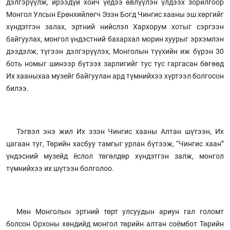
дэлгэрүүлж, ирээдүй хойч үедээ өвлүүлэн үлдээх зорилгоор
Монгол Улсын Ерөнхийлөгч Эзэн Богд Чингис хааны эш хөргийг
хүндэтгэн залах, эртний нийслэл Хархорум хотыг сэргээн
байгуулах, монгол үндэстний бахархал морин хуурыг эрхэмлэн
дээдэлж, түгээн дэлгэрүүлэх, Монголын түүхийн иж бүрэн 30
боть номыг шинээр бүтээх зарлигийг тус тус гаргасан бөгөөд
Их хааныхаа музейг байгуулан ард түмнийхээ хүртээл болгосон
билээ.
Тэгвэл энэ жил Их эзэн Чингис хааны Алтан шүтээн, Их
цагаан туг, Төрийн хасбуу тамгыг урлан бүтээж, “Чингис хаан”
үндэсний музейд ёслол төгөлдөр хүндэтгэн залж, монгол
түмнийхээ их шүтээн болголоо.
Мөн Монголын эртний төрт улсуудын ариун гал голомт
болсон Орхоны хөндийд монгол төрийн алтан соёмбот Төрийн