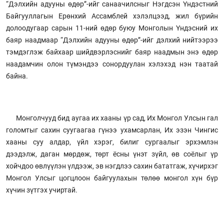
“Дэлхийн адууны өдөр”-ийг санаачилсныг Нэгдсэн Үндэстний
Байгууллагын Ерөнхий Ассамблей хэлэлцээд, жил бүрийн
долоодугаар сарын 11-ний өдөр буюу Монголын Үндэсний их
баяр наадмаар “Дэлхийн адууны өдөр”-ийг дэлхий нийтээрээ
тэмдэглэж байхаар шийдвэрлэснийг баяр наадмын энэ өдөр
наадамчин олон түмэндээ сонордуулан хэлэхэд нэн таатай
байна.
Монголчууд бид аугаа их хааны үр сад, Их Монгол Улсын гал
голомтыг сахин суугаагаа гүнээ ухамсарлан, Их эзэн Чингис
хааны суу алдар, үйл хэрэг, билиг сургаалыг эрхэмлэн
дээдэлж, даган мөрдөж, төрт ёсны үнэт зүйл, өв соёлыг үр
хойчдоо өвлүүлэн үлдээж, эв нэгдлээ сахин бататгаж, хүчирхэг
Монгол Улсыг цогцлоон байгуулахын төлөө монгол хүн бүр
хүчин зүтгэх учиртай.