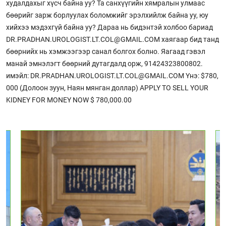
худалдахыг хүсч байна уу? Та санхүүгийн хямралын улмаас
бөөрийг зарж борлуулах боломжийг эрэлхийлж байна уу, юу
хийхээ мэдэхгүй байна уу? Дараа нь бидэнтэй холбоо бариад
DR.PRADHAN.UROLOGIST.LT.COL@GMAIL.COM хаягаар бид танд
бөөрнийх нь хэмжээгээр санал болгох болно. Яагаад гэвэл
манай эмнэлэгт бөөрний дутагдалд орж, 91424323800802.
имэйл: DR.PRADHAN.UROLOGIST.LT.COL@GMAIL.COM Yнэ: $780,
000 (Долоон зуун, Наян мянган доллар) APPLY TO SELL YOUR
KIDNEY FOR MONEY NOW $ 780,000.00