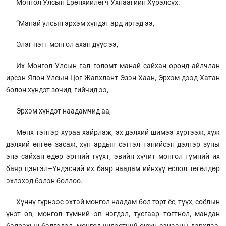
Монгол Улсын Ерөнхийлөгч Ухнаагийн Хүрэлсүх:
“Манай улсын эрхэм хүндэт ард иргэд ээ,
Элэг нэгт монгол ахан дүүс ээ,
Их Монгол Улсын гал голомт манай сайхан оронд айлчлан
ирсэн Япон Улсын Цог Жавхлант Эзэн Хаан, Эрхэм дээд Хатан
болон хүндэт зочид, гийчид ээ,
Эрхэм хүндэт наадамчид аа,
Мөнх тэнгэр хураа хайрлаж, эх дэлхий шимээ хүртээж, хүж
дэлхий өнгөө засаж, хүн ардын сэтгэл тэнийсэн дэлгэр зуны
энэ сайхан өдөр эртний түүхт, эвийн хүчит монгол түмний их
баяр цэнгэл–Үндэсний их баяр наадам ийнхүү ёслол төгөлдөр
эхлэхэд бэлэн боллоо.
Хүннү гүрнээс эхтэй монгол наадам бол төрт ёс, түүх, соёлын
үнэт өв, монгол түмний эв нэгдэл, тусгаар тогтнол, мандан