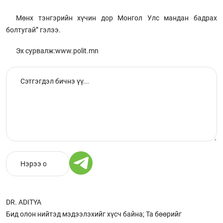
Мөнх тэнгэрийн хүчин дор Монгол Улс мандан бадрах
болтугай” гэлээ.
Эх сурвалж:www.polit.mn
DR. ADITYA
Бид олон нийтэд мэдээлэхийг хүсч байна; Та бөөрийг