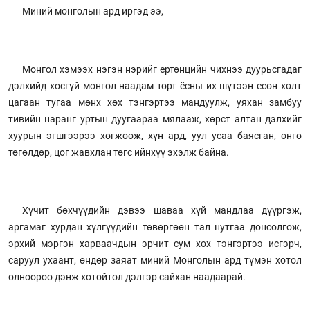
Миний монголын ард иргэд ээ,
Монгол хэмээх нэгэн нэрийг ертөнцийн чихнээ дуурьсгадаг
дэлхийд хосгүй монгол наадам төрт ёсны их шүтээн есөн хөлт
цагаан тугаа мөнх хөх тэнгэртээ мандуулж, уяхан замбуу
тивийн наранг уртын дуугаараа мялааж, хөрст алтан дэлхийг
хуурын эгшгээрээ хөгжөөж, хүн ард, уул усаа баясган, өнгө
төгөлдөр, цог жавхлан төгс ийнхүү эхэлж байна.
Хүчит бөхчүүдийн дэвээ шаваа хүй мандлаа дүүргэж,
аргамаг хурдан хүлгүүдийн төвөргөөн тал нутгаа донсолгож,
эрхий мэргэн харваачдын эрчит сум хөх тэнгэртээ исгэрч,
саруул ухаант, өндөр заяат миний Монголын ард түмэн хотол
олноороо дэнж хотойтол дэлгэр сайхан наадаарай.