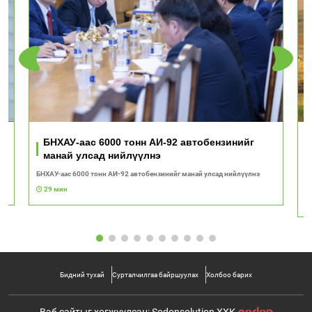
ь
БНХАУ-аас 6000 тонн АИ-92 автобензинийг
манай улсад нийлүүлнэ
БНХАУ-аас 6000 тонн АИ-92 автобензинийг манай улсад нийлүүлнэ
"Т
с
29 мин
Бидний тухай
Сурталчилгаа байршуулах
Холбоо барих