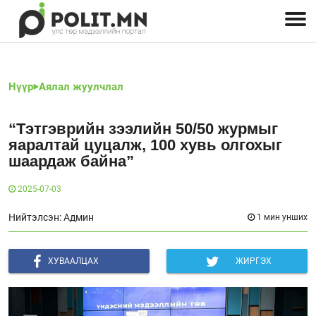
Улстөрчид: хэн, юу хэлэв
Дэлхийн улс төр
Чөлөөт хэвлэл
Залуус-Улс төр
Геополитик
Нийгэм
Нүүр
Аялал жуулчлал
“Тэтгэврийн зээлийн 50/50 журмыг
яаралтай цуцалж, 100 хувь олгохыг
шаардаж байна”
2025-07-03
Нийтэлсэн: Админ
1 мин унших
ХУВААЛЦАХ
ЖИРГЭХ