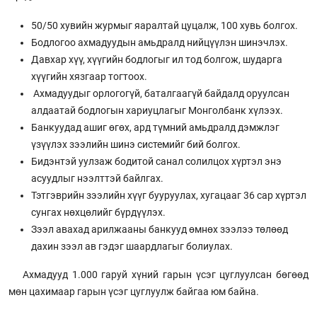
50/50 хувийн журмыг яаралтай цуцалж, 100 хувь болгох.
Бодлогоо ахмадуудын амьдралд нийцүүлэн шинэчлэх.
Давхар хүү, хүүгийн бодлогыг ил тод болгож, шударга
хүүгийн хязгаар тогтоох.
Ахмадуудыг орлогогүй, баталгаагүй байдалд оруулсан
алдаатай бодлогын хариуцлагыг Монголбанк хүлээх.
Банкуудад ашиг өгөх, ард түмний амьдралд дэмжлэг
үзүүлэх зээлийн шинэ системийг бий болгох.
Бидэнтэй уулзаж бодитой санал солилцох хүртэл энэ
асуудлыг нээлттэй байлгах.
Тэтгэврийн зээлийн хүүг бууруулах, хугацааг 36 сар хүртэл
сунгах нөхцөлийг бүрдүүлэх.
Зээл авахад арилжааны банкууд өмнөх зээлээ төлөөд
дахин зээл ав гэдэг шаардлагыг болиулах.
Ахмадууд 1.000 гаруй хүний гарын үсэг цуглуулсан бөгөөд
мөн цахимаар гарын үсэг цуглуулж байгаа юм байна.