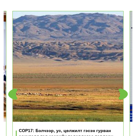
үд
COP17: Бэлчээр, ус, цөлжилт гэсэн гурван