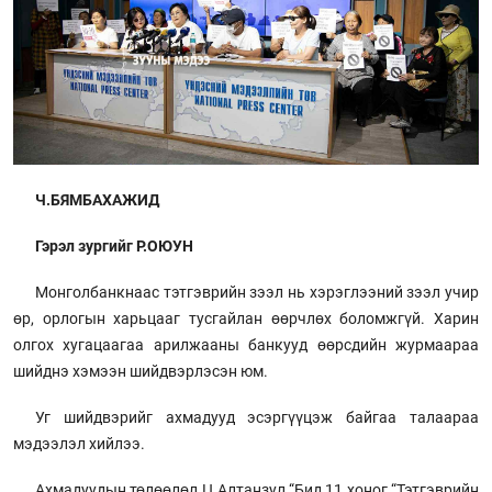
Ч.БЯМБАХАЖИД
Гэрэл зургийг Р.ОЮУН
Монголбанкнаас тэтгэврийн зээл нь хэрэглээний зээл учир
өр, орлогын харьцааг тусгайлан өөрчлөх боломжгүй. Харин
олгох хугацаагаа арилжааны банкууд өөрсдийн журмаараа
шийднэ хэмээн шийдвэрлэсэн юм.
Уг шийдвэрийг ахмадууд эсэргүүцэж байгаа талаараа
мэдээлэл хийлээ.
Ахмадуудын төлөөлөл Ц.Алтанзул “Бид 11 хоног “Тэтгэврийн