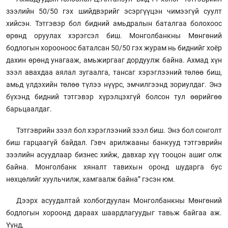
зээлийн 50/50 гэх шийдвэрийг эсэргүүцэн чимээгүй суулт
хийсэн. Тэтгэвэр бол бидний амьдралын баталгаа болохоос
өрөнд оруулах хэрэгсэл биш. Монголбанкны Мөнгөний
бодлогын хорооноос баталсан 50/50 гэх журам нь биднийг хоёр
дахин өрөнд унагааж, амьжиргааг дордуулж байна. Ахмад хүн
зээл авахдаа аялал зугаалга, тансаг хэрэглээний төлөө биш,
амьд үлдэхийн төлөө түлээ нүүрс, эмчилгээнд зориулдаг. Энэ
бүхэнд бидний тэтгэвэр хүрэлцэхгүй болсон тул өөрийгөө
барьцаалдаг.
Тэтгэврийн зээл бол хэрэглээний зээл биш. Энэ бол сонголт
биш гарцаагүй байдал. Гэвч арилжааны банкууд тэтгэврийн
зээлийн асуудлаар бизнес хийж, давхар хүү тооцон ашиг олж
байна. Монголбанк хяналт тавихын оронд шударга бус
нөхцөлийг хуульчилж, хамгаалж байна” гэсэн юм.
Дээрх асуудалтай холбогдуулан Монголбанкны Мөнгөний
бодлогын хороонд дараах шаардлагуудыг тавьж байгаа аж.
Үүнд,