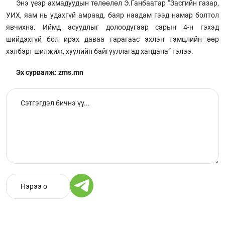
Энэ үеэр ахмадуудын төлөөлөл Э.Ганбаатар “Засгийн газар,
УИХ, яам нь удахгүй амраад, баяр наадам гээд намар болтол
явчихна. Иймд асуудлыг долоодугаар сарын 4-н гэхэд
шийдэхгүй бол ирэх даваа гарагаас эхлэн тэмцлийн өөр
хэлбэрт шилжиж, хуулийн байгууллагад хандана” гэлээ.
Эх сурвалж: zms.mn