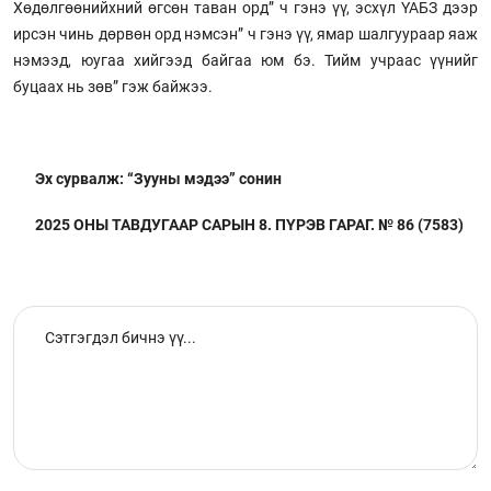
Хөдөлгөөнийхний өгсөн таван орд” ч гэнэ үү, эсхүл ҮАБЗ дээр
ирсэн чинь дөрвөн орд нэмсэн” ч гэнэ үү, ямар шалгуураар яаж
нэмээд, юугаа хийгээд байгаа юм бэ. Тийм учраас үүнийг
буцаах нь зөв” гэж байжээ.
Эх сурвалж: “Зууны мэдээ” сонин
2025 ОНЫ ТАВДУГААР САРЫН 8. ПҮРЭВ ГАРАГ. № 86 (7583)