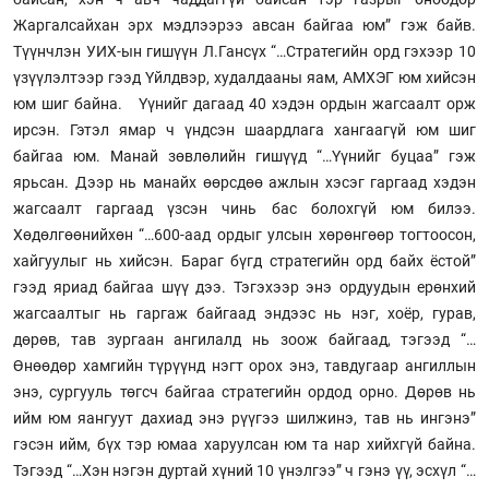
Жаргалсайхан эрх мэдлээрээ авсан байгаа юм” гэж байв.
Түүнчлэн УИХ-ын гишүүн Л.Гансүх “…Стратегийн орд гэхээр 10
үзүүлэлтээр гээд Үйлдвэр, худалдааны яам, АМХЭГ юм хийсэн
юм шиг байна. Үүнийг дагаад 40 хэдэн ордын жагсаалт орж
ирсэн. Гэтэл ямар ч үндсэн шаардлага хангаагүй юм шиг
байгаа юм. Манай зөвлөлийн гишүүд “…Үүнийг буцаа” гэж
ярьсан. Дээр нь манайх өөрсдөө ажлын хэсэг гаргаад хэдэн
жагсаалт гаргаад үзсэн чинь бас болохгүй юм билээ.
Хөдөлгөөнийхөн “…600-аад ордыг улсын хөрөнгөөр тогтоосон,
хайгуулыг нь хийсэн. Бараг бүгд стратегийн орд байх ёстой”
гээд яриад байгаа шүү дээ. Тэгэхээр энэ ордуудын ерөнхий
жагсаалтыг нь гаргаж байгаад эндээс нь нэг, хоёр, гурав,
дөрөв, тав зургаан ангилалд нь зоож байгаад, тэгээд “…
Өнөөдөр хамгийн түрүүнд нэгт орох энэ, тавдугаар ангиллын
энэ, сургууль төгсч байгаа стратегийн ордод орно. Дөрөв нь
ийм юм яангуут дахиад энэ рүүгээ шилжинэ, тав нь ингэнэ”
гэсэн ийм, бүх тэр юмаа харуулсан юм та нар хийхгүй байна.
Тэгээд “…Хэн нэгэн дуртай хүний 10 үнэлгээ” ч гэнэ үү, эсхүл “…