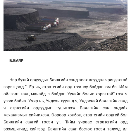
Б.БАЯР
Нэр бүхий ордуудыг Баялгийн санд авах асуудал яригдахтай
зэрэгцээд “…Ер нь, стратегийн орд гэж юу байдаг юм бэ. Ийм
ойлголт ганц манайд л байдаг. Үүнийг болих хэрэгтэй” гэж ч
үзэж байна. Учир нь, Үндсэн хуульд ч, Үндэсний баялгийн санд
ч стртегийн ордуудыг түшиглэж Баялгийн сан өндийх
механизмыг хийчихсэн. Өөрөөр хэлбэл, стратегийн ордгүй бол
Баялгийн сангүй гэсэн үг. Тийм учраас стратегийн орд
эзэмшигчид хийгээд Баялгийн санг босгох гэсэн талууд ил