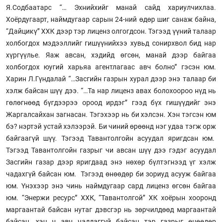
Я.Содбаатарс “… Эхнийхийг манай сайд хариулчихлаа.
Хоёрдугаарт, наймдугаар сарын 24-ний өдөр шиг санаж байна,
“Дайцикү” ХХК дээр тэр лиценз олгогдсон. Тэгээд үүний талаар
холбогдох мэдээллийг гишүүнийхээ хувьд сонирхвол бид нар
хүргүүлье. Яаж авсан, хэдийд өгсөн, манай дээр байгаа
холбогдох юугий харьяа агентлагаас авч болно” гэсэн юм.
Харин Л.Гүндалай “…Засгийн газрын хурал дээр энэ талаар би
хэлж байсан шүү дээ. “…Та нар лиценз авах болохоороо нүд нь
гөлөгнөөд бүгдээрээ ороод ирдэг” гээд бүх гишүүдийг энэ
Жаргалсайхан загнасан. Тэгэхээр нь би хэлсэн. Хэн тэгсэн юм
бэ? нэртэй устай хэлээрэй. Би чиний өрөөнд нэг удаа тэгж орж
байгаагүй шүү. Тэгээд Тавантолгойн асуудал яригдсан юм.
Тэгээд Тавантолгойн газрыг чи авсан шүү дээ гэдэг асуудал
Засгийн газар дээр яригдаад энэ нөхөр бүлтэгнээд үг хэлж
чадахгүй байсан юм. Тэгээд өнөөдөр би зориуд асууж байгаа
юм. Үнэхээр энэ чинь наймдугаар сард лиценз өгсөн байгаа
юм. “Энержи ресурс” ХХК, “Тавантолгой” ХК хоёрын хооронд
маргаантай байсан нутаг дэвсгэр нь зөрчилдөөд маргаантай
байсан, хэн ч авч чаддаггүй байсан тэр газрыг өнөөдөр