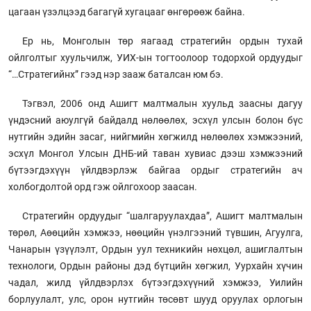
цагаан үзэлцээд багагүй хугацааг өнгөрөөж байна.
Ер нь, Монголын төр яагаад стратегийн ордын тухай
ойлголтыг хуульчилж, УИХ-ын тогтоолоор тодорхой ордуудыг
“…Стратегийнх” гээд нэр зааж баталсан юм бэ.
Тэгвэл, 2006 онд Ашигт малтмалын хуульд заасны дагуу
үндэсний аюулгүй байдалд нөлөөлөх, эсхүл улсын болон бүс
нутгийн эдийн засаг, нийгмийн хөгжилд нөлөөлөх хэмжээний,
эсхүл Монгол Улсын ДНБ-ий таван хувиас дээш хэмжээний
бүтээгдэхүүн үйлдвэрлэж байгаа ордыг стратегийн ач
холбогдолтой орд гэж ойлгохоор заасан.
Стратегийн ордуудыг “шалгаруулахдаа”, Ашигт малтмалын
төрөл, Аөөцийн хэмжээ, нөөцийн үнэлгээний түвшин, Агуулга,
Чанарын үзүүлэлт, Ордын уул техникийн нөхцөл, ашиглалтын
технологи, Ордын районы дэд бүтцийн хөгжил, Уурхайн хүчин
чадал, жилд үйлдвэрлэх бүтээгдэхүүний хэмжээ, Уилийн
борлуулалт, улс, орон нутгийн төсөвт шууд оруулах орлогын