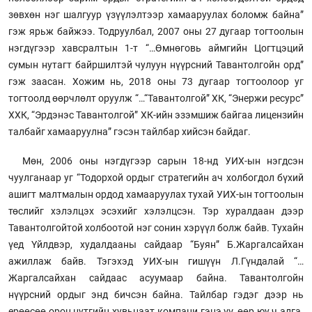
зөвхөн нэг шалгуур үзүүлэлтээр ха­маа­руулах боломж байна”
гэж ярьж байжээ. Тодруулбал, 2007 оны 27 дугаар тогтоолын
нэгдүгээр хавсралтын 1-т “…Өмнөговь аймгийн Цогтцэций
сумын нутагт байршилтэй чулуун нүүрсний Тавантолгойн орд”
гэж заасан. Хожим нь, 2018 оны 73 дугаар тог­тоо­лоор уг
тогтоолд өөрчлөлт оруулж “…“Тавантолгой” ХК, “Энержи ресурс”
ХХК, “Эрдэнэс Тавантолгой” ХК-ийн эзэм­шиж байгаа лицензийн
талбайг ха­маа­руулна” гэсэн тайлбар хийсэн байдаг.
Мөн, 2006 оны нэгдүгээр сарын 18-нд УИХ-ын нэгдсэн
чуулганаар уг “Тодорхой ордыг стратегийн ач холбогдол бүхий
ашигт малтмалын ордод хамааруулах тухай УИХ-ын тогтоолын
төслийг хэлэлцэх эсэхийг хэлэлцсэн. Тэр хуралдаан дээр
Тавантолгойтой холбоотой нэг сонин хэрүүл болж байв. Тухайн
үед Үйлдвэр, худалдааны сайдаар “Буян” Б.Жаргалсайхан
ажиллаж байв. Тэгэхэд УИХ-ын гишүүн Л.Гүндалай “…
Жаргалсайхан сайдаас асуумаар байна. Тавантолгойн
нүүрсний ордыг энд бичсэн байна. Тайлбар гэдэг дээр нь
ерөөсөө орон нутгийн хувьцаат компани гэнэ үү, өөр юу ч алга.