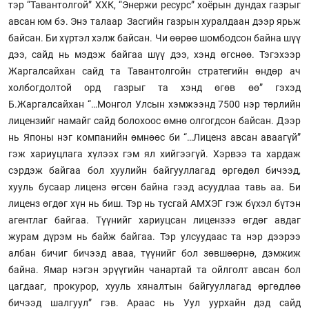
тэр “Тавантолгой” ХХК, “Энержи ресурс” хоёрын дундах газрыг
авсан юм бэ. Энэ талаар Засгийн газрын хуралдаан дээр ярьж
байсан. Би хүртэл хэлж байсан. Чи өөрөө шомбодсон байна шүү
дээ, сайд нь мэдэж байгаа шүү дээ, хэнд өгснөө. Тэгэхээр
Жаргалсайхан сайд та Тавантолгойн стратегийн өндөр ач
холбогдолтой орд газрыг та хэнд өгөв өө” гэхэд
Б.Жаргалсайхан “…Монгол Улсын хэмжээнд 7500 нэр төрлийн
лицензийг намайг сайд болохоос өмнө олгогдсон байсан. Дээр
нь Японы нэг компанийн өмнөөс би “…Лиценз авсан аваагүй”
гэж хариуцлага хүлээх гэм ял хийгээгүй. Хэрвээ та хардаж
сэрдэж байгаа бол хуулийн байгууллагад өргөдөл бичээд,
хууль бусаар лиценз өгсөн байна гээд асуудлаа тавь аа. Би
лиценз өгдөг хүн нь биш. Тэр нь тусгай АМХЭГ гэж бүхэл бүтэн
агентлаг байгаа. Түүнийг хариуцсан лицензээ өгдөг авдаг
журам дүрэм нь байж байгаа. Тэр улсуудаас та нэр дээрээ
албан бичиг бичээд аваа, түүнийг бол зөвшөөрнө, дэмжиж
байна. Ямар нэгэн эрүүгийн чанартай та ойлголт авсан бол
цагдааг, прокурор, хууль хяналтын байгууллагад өргөдлөө
бичээд шалгуул” гэв. Араас нь Уул уурхайн дэд сайд