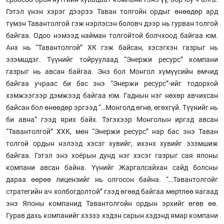
Гэтэл үнэн хэрэг дээрээ Таван толгойн ордыг өнөөдөр ард
түмэн Тавантолгой гэж нэрлэсэн боловч дээр нь гурван толгой
байгаа. Одоо нэмээд найман толгойтой болчхоод байгаа юм.
Анх нь “Тавантолгой” ХК гэж байсан, хэсэгхэн газрыг нь
эзэмшдэг. Түүнийг тойруулаад “Энержи ресурс” компани
газрыг нь авсан байгаа. Энэ бол Монгол хүмүүсийн өмчид
байгаа уч­раас би бас энэ “Энержи ресурс”-ийг то­дорхой
хэмжээгээр дэмжээд байгаа юм. Гаднын нэг нөхөр авчихсан
байсан бол өнөөдөр эргээд “…Монголд өгнө, өгөхгүй. Түүнийг нь
би авна” гээд ярих байх. Тэгэхээр Монголын иргэд авсан
“Тавантолгой” ХХК, мөн “Энержи ресурс” нар бас энэ Таван
толгой ордын нэлээд хэсэг хувийг, ихэнх хувийг эзэмшиж
байгаа. Гэтэл энэ хоёрын дунд нэг хэсэг газрыг сая японы
компани авсан байна. Үүнийг Жаргалсайхан сайд болсны
дараа өөрөө лицензийг нь олгосон байна. “…Тавантолгойг
стратегийн ач холбогдолтой” гээд өгөөд байгаа мөртлөө яагаад
энэ Японы компанид Тавантолгойн ордын эрхийг өгөв өө.
Гурав дахь компанийг хэзээ хэдэн сарын хэдэнд ямар компани