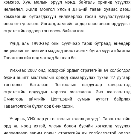
хэмжээ, Хүн, малын эрүүл мэнд, байгаль орчинд үзүүлэх
нөлөөлөл, Жилд Монгол Улсын ДНБ-ий таван хувиас дээш
хэмжээний бүтээгдэхүүн үйлдвэрлэх гэсэн үзүүлэлтүүдээр
оноо өгч үнэлсэн. Ингээд, хамгийн өндөр оноо авсан ордуудыг
стратегийн ордоор тогтоосон байгаа юм.
Үүнд, аль 1990-ээд оны сүүлчээр тарж бутраад, өнөөдөр
лицензийг нь нийтийн мэдэлд авах гэсэн ч бүтэл муутай байгаа
Тавантолгойн орд яагаад багтсан бэ.
УИХ-аас 2007 онд Тодорхой ордыг стратегийн ач холбогдол
бүхий ашигт малтмалын ордод хамааруулах тухай 27 дугаар
тогтоолыг баталсан. Тогтоолын нэгдүгээр хавсралтад
стратегийн ордуудыг нэрлэж жагсаасан. Энэ жагсаалтад
Өмнөговь аймгийн Цогтцэций сумын нутагт байрлах
Тавантолгойн бүлэг орд бичигдсэн.
Учир нь, УИХ-аар уг тогтоолыг хэлэлцэх үед “…Тавантолгойн
орд нь нөөц ихтэй, улсын болон бүсийн хөг­жилд үзүүлэх
нөлөөллөөр зарим ордыг стратегийн ач холбогдолтой ор­дод