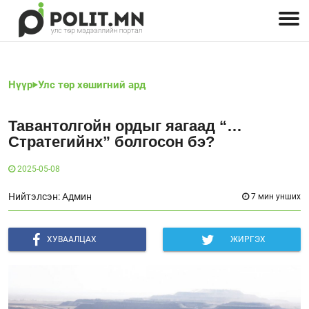
Улстөрчид: хэн, юу хэлэв
Дэлхийн улс төр
Чөлөөт хэвлэл
Залуус-Улс төр
Геополитик
Нийгэм
Нүүр
Улс төр хөшигний ард
Тавантолгойн ордыг яагаад “…
Стратегийнх” болгосон бэ?
2025-05-08
Нийтэлсэн: Админ
7 мин унших
ХУВААЛЦАХ
ЖИРГЭХ