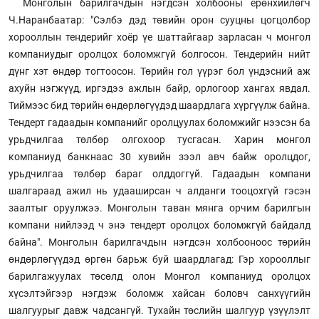
Монголын барилгачдын нэгдсэн холбооны ерөнхийлөгч
Ч.Наранбаатар: "Сэлбэ дэд төвийн орон сууцны цогцолбор
хорооллын тендерийг хоёр үе шаттайгаар зарласан ч монгол
компаниудыг оролцох боломжгүй болгосон. Тендерийн нийт
дүнг хэт өндөр тогтоосон. Төрийн гол үүрэг бол үндэсний аж
ахуйн нэгжүүд, иргэдээ ажлын байр, орлогоор хангах явдал.
Тиймээс бид төрийн өндөрлөгүүдэд шаардлага хүргүүлж байна.
Тендерт гадаадын компанийг оролцуулах боломжийг нээсэн ба
урьдчилгаа төлбөр олгохоор тусгасан. Харин монгол
компаниуд банкнаас 30 хувийн зээл авч байж оролцдог,
урьдчилгаа төлбөр бараг олддоггүй. Гадаадын компани
шалгараад ажил нь удааширсан ч алданги тооцохгүй гэсэн
заалтыг оруулжээ. Монголын таван мянга орчим барилгын
компани нийлээд ч энэ тендерт оролцох боломжгүй байдалд
байна". Монголын барилгачдын нэгдсэн холбооноос төрийн
өндөрлөгүүдэд өргөн барьж буй шаардлагад: Гэр хорооллыг
барилгажуулах төсөлд олон Монгол компаниуд оролцох
хүсэлтэйгээр нэгдэж боломж хайсан боловч санхүүгийн
шалгуурыг давж чадсангүй. Тухайн төслийн шалгуур үзүүлэлт