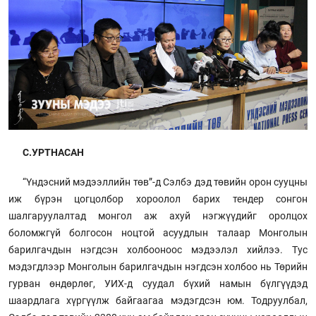
С.УРТНАСАН
“Үндэсний мэдээллийн төв”-д Сэлбэ дэд төвийн орон сууцны
иж бүрэн цогцолбор хороолол барих тендер сонгон
шалгаруулалтад монгол аж ахуй нэгжүүдийг оролцох
боломжгүй болгосон ноцтой асуудлын талаар Монголын
барилгачдын нэгдсэн холбооноос мэдээлэл хийлээ. Тус
мэдэгдлээр Монголын барилгачдын нэгдсэн холбоо нь Төрийн
гурван өндөрлөг, УИХ-д суудал бүхий намын бүлгүүдэд
шаардлага хүргүүлж байгаагаа мэдэгдсэн юм. Тодруулбал,