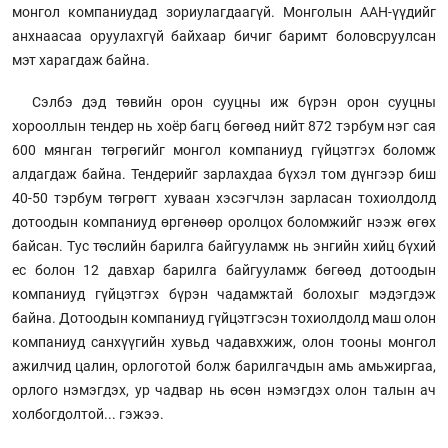
монгол компаниудад зориулагдаагүй. Монголын ААН-үүдийг
анхнаасаа оруулахгүй байхаар бичиг баримт боловсруулсан
мэт харагдаж байна.
Сэлбэ дэд төвийн орон сууцны иж бүрэн орон сууцны
хорооллын тендер нь хоёр багц бөгөөд нийт 872 тэрбум нэг сая
600 мянган төгрөгийг монгол компаниуд гүйцэтгэх боломж
алдагдаж байна. Тендерийг зарлахдаа бүхэл том дүнгээр биш
40-50 тэрбум төгрөгт хуваан хэсэгчлэн зарласан тохиолдолд
дотоодын компаниуд өргөнөөр оролцох боломжийг нээж өгөх
байсан. Тус төслийн барилга байгууламж нь энгийн хийц бүхий
ес болон 12 давхар барилга байгууламж бөгөөд дотоодын
компаниуд гүйцэтгэх бүрэн чадамжтай болохыг мэдэгдэж
байна. Дотоодын компаниуд гүйцэтгэсэн тохиолдолд маш олон
компаниуд санхүүгийн хувьд чадавхжиж, олон тооны монгол
ажилчид цалин, орлоготой болж барилгачдын амь амьжиргаа,
орлого нэмэгдэх, ур чадвар нь өсөн нэмэгдэх олон талын ач
холбогдолтой... гэжээ.