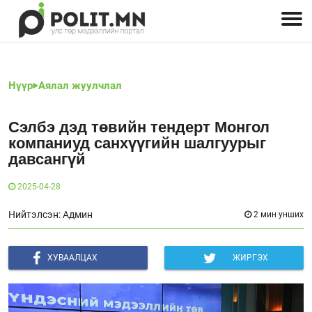
Улстөрчид: хэн, юу хэлэв
Дэлхийн улс төр
Чөлөөт хэвлэл
Залуус-Улс төр
Геополитик
Нийгэм
Нүүр
Аялал жуулчлал
Сэлбэ дэд төвийн тендерт Монгол
компаниуд санхүүгийн шалгуурыг
давсангүй
2025-04-28
Нийтэлсэн: Админ
2 мин унших
ХУВААЛЦАХ
ЖИРГЭХ