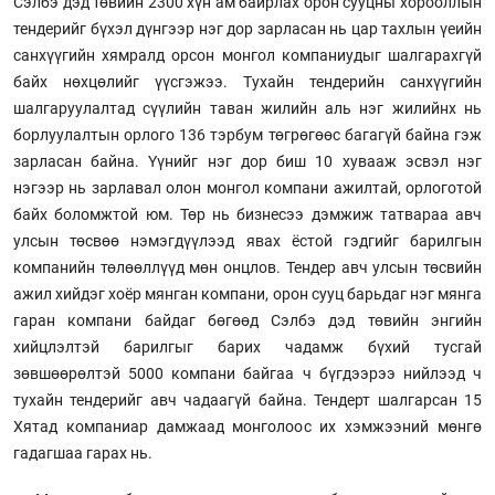
Сэлбэ дэд төвийн 2300 хүн ам байрлах орон сууцны хорооллын
тендерийг бүхэл дүнгээр нэг дор зарласан нь цар тахлын үеийн
санхүүгийн хямралд орсон монгол компаниудыг шалгарахгүй
байх нөхцөлийг үүсгэжээ. Тухайн тендерийн санхүүгийн
шалгаруулалтад сүүлийн таван жилийн аль нэг жилийнх нь
борлуулалтын орлого 136 тэрбум төгрөгөөс багагүй байна гэж
зарласан байна. Үүнийг нэг дор биш 10 хувааж эсвэл нэг
нэгээр нь зарлавал олон монгол компани ажилтай, орлоготой
байх боломжтой юм. Төр нь бизнесээ дэмжиж татвараа авч
улсын төсвөө нэмэгдүүлээд явах ёстой гэдгийг барилгын
компанийн төлөөллүүд мөн онцлов. Тендер авч улсын төсвийн
ажил хийдэг хоёр мянган компани, орон сууц барьдаг нэг мянга
гаран компани байдаг бөгөөд Сэлбэ дэд төвийн энгийн
хийцлэлтэй барилгыг барих чадамж бүхий тусгай
зөвшөөрөлтэй 5000 компани байгаа ч бүгдээрээ нийлээд ч
тухайн тендерийг авч чадаагүй байна. Тендерт шалгарсан 15
Хятад компаниар дамжаад монголоос их хэмжээний мөнгө
гадагшаа гарах нь.