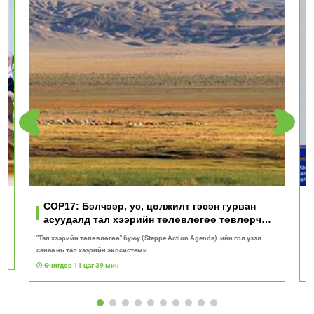
үд
COP17: Бэлчээр, ус, цөлжилт гэсэн гурван
асуудалд тал хээрийн төлөвлөгөө төвлөрч
байна
"Тал хээрийн төлөвлөгөө" буюу (Steppe Action Agenda)-ийн гол үзэл
И
санаа нь тал хээрийн экосистеми
1
Өчигдөр 11 цаг 39 мин