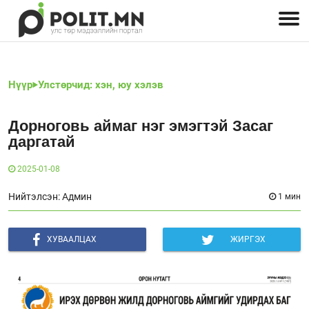
Улстөрчид: хэн, юу хэлэв
Дэлхийн улс төр
Чөлөөт хэвлэл
Залуус-Улс төр
Геополитик
Нийгэм
Нүүр
Улстөрчид: хэн, юу хэлэв
Дорноговь аймаг нэг эмэгтэй Засаг
даргатай
2025-01-08
Нийтэлсэн: Админ
1 мин
ХУВААЛЦАХ
ЖИРГЭХ