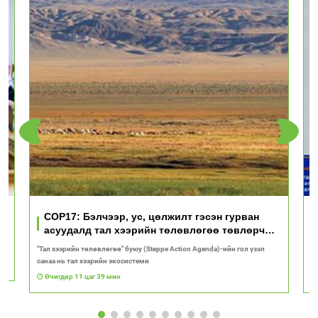
үд
COP17: Бэлчээр, ус, цөлжилт гэсэн гурван
асуудалд тал хээрийн төлөвлөгөө төвлөрч
байна
"Тал хээрийн төлөвлөгөө" буюу (Steppe Action Agenda)-ийн гол үзэл
И
санаа нь тал хээрийн экосистеми
1
Өчигдөр 11 цаг 39 мин