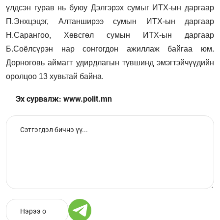
үлдсэн гурав нь буюу Дэлгэрэх сумыг ИТХ-ын даргаар
П.Энхцэцэг, Алтанширээ сумын ИТХ-ын даргаар
Н.Сарангоо, Хөвсгөл сумын ИТХ-ын даргаар
Б.Соёлсүрэн нар сонгогдон ажиллаж байгаа юм.
Дорноговь аймагт удирдлагын түвшинд эмэгтэйчүүдийн
оролцоо 13 хувьтай байна.
Эх сурвалж: www.polit.mn