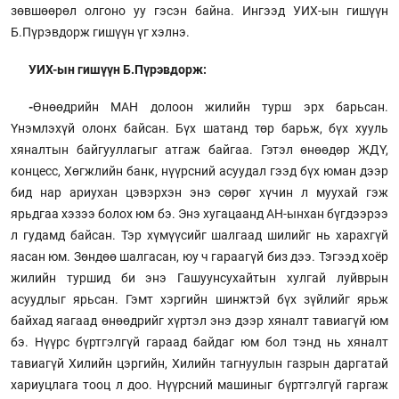
зөвшөөрөл олгоно уу гэсэн байна. Ингээд УИХ-ын гишүүн
Б.Пүрэвдорж гишүүн үг хэлнэ.
УИХ-ын гишүүн Б.Пүрэвдорж:
-
Өнөөдрийн МАН долоон жилийн турш эрх барьсан.
Үнэмлэхүй олонх байсан. Бүх шатанд төр барьж, бүх хууль
хяналтын байгууллагыг атгаж байгаа. Гэтэл өнөөдөр ЖДҮ,
концесс, Хөгжлийн банк, нүүрсний асуудал гээд бүх юман дээр
бид нар ариухан цэвэрхэн энэ сөрөг хүчин л муухай гэж
ярьдгаа хэзээ болох юм бэ. Энэ хугацаанд АН-ынхан бүгдээрээ
л гудамд байсан. Тэр хүмүүсийг шалгаад шилийг нь харахгүй
яасан юм. Зөндөө шалгасан, юу ч гараагүй биз дээ. Тэгээд хоёр
жилийн туршид би энэ Гашуунсухайтын хулгай луйврын
асуудлыг ярьсан. Гэмт хэргийн шинжтэй бүх зүйлийг ярьж
байхад яагаад өнөөдрийг хүртэл энэ дээр хяналт тавиагүй юм
бэ. Нүүрс бүртгэлгүй гараад байдаг юм бол тэнд нь хяналт
тавиагүй Хилийн цэргийн, Хилийн тагнуулын газрын даргатай
хариуцлага тооц л доо. Нүүрсний машиныг бүртгэлгүй гаргаж