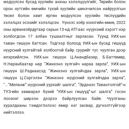
мэдүүлсэн бусад хуулийн анхны хэлэлцүүлгийг, Төрийн болон
орон нутгийн өмчийн тухай хуулийн шинэчилсэн найруулгын
төсөл болон хамт өргөн мэдүүлсэн хуулийн төслүүдийн
хэлэлцэх эсэхийг хэлэлцсэн. Үүнээс хоёр хоногийн өмнө, 2022
оны арванхоёрдугаар сарын 13-нд АТГ-аас нүүрсний хэрэгт нэр
холбогдсон 17 албан тушаалтныг зарласан. Түүнд УИХ-ын
таван гишүүн багтсан. Тэдгээр болоод УИХ-ын бусад гишүүд
нүүрсний хулгайтай холбоотой байр суурийг тус чуулган дээр
илэрхийлсэн. УИХ-ын гишүүн Ц.Анандбазар, Б.Баттөмөр,
Н.Наранбаатар нар “Жинхэнэ хулгайч нараа зарла”, УИХ-ын
гишүүн Ш.Раднаасэд “Жинхэнэ хулгайчдаа зарла”, УИХ-ын
гишүүн Ц.Сэргэлэн “Жинхэнэ нүүрсний хулгайчдаа зарла”,
“...“Меланж” нүүрсний уурхайг шалга”, “Эрдэнэс Тавантолгой”-н
ТУЗ-ийн хамаарал бүхий “УИХ-ын гишүүд”-ыг шалга” гэсэн
лоозонг ширээн дээрээ байрлуулсан байв. Чуулганы
хуралдааны тэмдэглэлээс ямар нэг засвар, дүгнэлтгүйгээр
нийтэллээ.