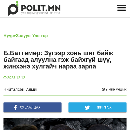
Улстөрчид: хэн, юу хэлэв
Дэлхийн улс төр
Чөлөөт хэвлэл
Залуус-Улс төр
Геополитик
Нийгэм
Нүүр
Залуус-Улс төр
Б.Баттөмөр: Зүгээр хонь шиг байж
байгаад алуулна гэж байхгүй шүү,
жинхэнэ хулгайч нараа зарла
2023-12-12
Нийтэлсэн: Админ
9 мин унших
ХУВААЛЦАХ
ЖИРГЭХ