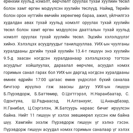
ерөнхий хуульд нэмэлт, өөрчлөлт оруулах тухай хуулийн төсөл
болон хамт өргөн мэдүүлсэн хуулийн төслүүд. Наймд, Төрийн
болон орон нутгийн өмчийн хөрөнгөөр бараа, ажил, үйлчилгээ
худалдан авах тухай хуульд нэмэлт оруулах тухай хуулийн
төсөл болон хамт өргөн мэдүүлсэн даатгалын тухай хуульд
нэмэлт оруулах тухай хуулийн төсөл. Эцсийн хэлэлцүүлэг
хийнэ. Хэлэлцэх асуудлуудыг танилцууллаа. УИХ-ын чуулганы
хуралдааны дэгийн тухай хуулийн 13.4-т гишүүн энэ хуулийн
9.5-д заасан нэгдсэн хуралдаанаар хэлэлцэхээр тогтсон
асуудлыг хойшлуулах, дараалал өөрчлөх, асуудал нэмэх
горимын санал гарах бол УИХ-ын даргад нэгдсэн хуралдааны
өмнөх өдрийн 17:00 цагаас өмнө үндэслэл бүхий саналаа
бичгээр ирүүлнэ гэж заасны дагуу УИХ-ын гишүүн
Б.Пүрэвдорж, Б.Баттөмөр, О.Цогтгэрэл, Н.Наранбаатар, С.
Одонтуяа, Ш.Раднаасэд, Н.Алтанхуяг, Ц.Анандбазар,
Н.Ганибал, Ц.Сэргэлэн, Ж.Батсуурь нараас бичиг ирүүлсэн
байна. Нийт 11 гишүүн үг хэлэх зөвшөөрөл хүссэн юм байна
шүү. Хамгийн эхэлж Пүрэвдорж гишүүн үг хэлнэ гэсэн.
Пүрэвдорж гишүүн асуудал нэмэх горимын саналаар үг хэлэх