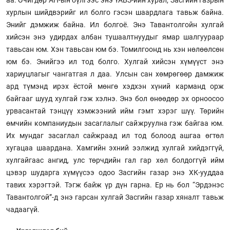
хурлын шийдвэрийг ил болго гэсэн шаардлага тавьж байна.
Энийг дэмжиж байна. Ил болгоё. Энэ Тавантолгойн хулгай
хийсэн энэ удирдах албан тушаалтнуудыг ямар шалгуураар
тавьсан юм. Хэн тавьсан юм бэ. Томилгоонд нь хэн нөлөөлсөн
юм бэ. Энийгээ ил тод болго. Хулгай хийсэн хүмүүст энэ
хариуцлагыг чангатгая л даа. Улсын сан хөмрөгөөр дамжиж
ард түмэнд ирэх ёстой мөнгө хэдхэн хүний карманд орж
байгааг шууд хулгай гэж хэлнэ. Энэ бол өнөөдөр эх орноосоо
урвасантай тэнцүү хэмжээний ийм гэмт хэрэг шүү. Төрийн
өмчийн компаниудын засаглалыг сайжруулна гэж байгаа юм.
Их мундаг засаглал сайжраад ил тод болоод ашгаа өгтөл
хугацаа шаардана. Хамгийн эхний ээлжид хулгай хийдэггүй,
хулгайгаас ангид, улс төрчдийн гал гар хөл болдоггүй ийм
цэвэр шударга хүмүүсээ одоо Засгийн газар энэ ХК-ууддаа
тавих хэрэгтэй. Тэгж байж үр дүн гарна. Ер нь бол “Эрдэнэс
Тавантолгой”-д энэ гарсан хулгай Засгийн газар хяналт тавьж
чадаагүй.