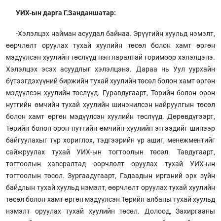
УИХ-ын дарга Г.Занданшатар:
-Хэлэлцэх найман асуудал байнаа. Эрүүгийн хуульд нэмэлт,
өөрчлөлт оруулах тухай хуулийн төсөл болон хамт өргөн
мэдүүлсэн хуулийн төслүүд нэн яаралтай горимоор хэлэлцэнэ.
Хэлэлцэх эсэх асуудлыг хэлэлцэнэ. Дараа нь Уул уурхайн
бүтээгдэхүүний биржийн тухай хуулийн төсөл болон хамт өргөн
мэдүүлсэн хуулийн төслүүд. Гуравдугаарт, Төрийн болон орон
нутгийн өмчийн тухай хуулийн шинэчилсэн найруулгын төсөл
болон хамт өргөн мэдүүлсэн хуулийн төслүүд. Дөрөвдүгээрт,
Төрийн болон орон нутгийн өмчийн хуулийн этгээдийг шинээр
байгуулахыг түр хориглох, тэдгээрийн үр ашиг, менежментийг
сайжруулах тухай УИХ-ын тогтоолын төсөл. Тавдугаарт,
тогтоолын хавсралтад өөрчлөлт оруулах тухай УИХ-ын
тогтоолын төсөл. Зургаадугаарт, Гадаадын иргэний эрх зүйн
байдлын тухай хуульд нэмэлт, өөрчлөлт оруулах тухай хуулийн
төсөл болон хамт өргөн мэдүүлсэн Төрийн албаны тухай хуульд
нэмэлт оруулах тухай хуулийн төсөл. Долоод, Захиргааны