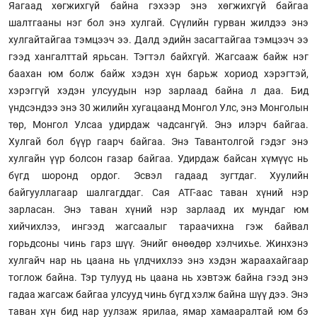
Яагаад хөгжихгүй байна гэхээр энэ хөгжихгүй байгаа
шалтгааны нэг бол энэ хулгай. Сүүлийн гурван жилдээ энэ
хулгайтайгаа тэмцээч ээ. Далд эдийн засагтайгаа тэмцээч ээ
гээд хангалттай ярьсан. Тэгтэл байхгүй. Жагсааж байж нэг
баахан юм болж байж хэдэн хүн барьж хориод хэрэгтэй,
хэрэггүй хэдэн улсуудын нэр зарлаад байна л даа. Бид
үндсэндээ энэ 30 жилийн хугацаанд Монгол Улс, энэ Монголын
төр, Монгол Улсаа удирдаж чадсангүй. Энэ илэрч байгаа.
Хулгай бол бүүр гаарч байгаа. Энэ Тавантолгой гэдэг энэ
хулгайн үүр болсон газар байгаа. Удирдаж байсан хүмүүс нь
бүгд шоронд ордог. Эсвэл гадаад зугтдаг. Хуулийн
байгууллагаар шалгагддаг. Сая АТГ-аас таван хүний нэр
зарласан. Энэ таван хүний нэр зарлаад их мундаг юм
хийчихлээ, ингээд жагсаалыг тараачихна гэж байвал
горьдсоны чинь гарз шүү. Энийг өнөөдөр хэлчихье. Жинхэнэ
хулгайч нар нь цаана нь үлдчихлээ энэ хэдэн жараахайгаар
тоглож байна. Тэр тулууд нь цаана нь хэвтэж байна гээд энэ
гадаа жагсаж байгаа улсууд чинь бүгд хэлж байна шүү дээ. Энэ
таван хүн бид нар уулзаж ярилаа, ямар хамааралтай юм бэ