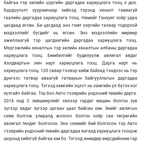
байгаа тэр хилийн цэргийн даргадаа хариуцлага тооц л доо.
Бүрдүүлэлт хуурамчаар хийхэд тэрэнд хяналт тавиагүй
гаалийн даргадаа хариуцлага тооц. Намайг Ганхуяг хоёр удаа
цагдаад өгсөн. Би цагдаад энэ гэмт хэргийн талаар тодорхой
мэдээллийг бүгдийг нь өгсөн. Энэ мэдээллийн мөрөөр
ажиллаагүй тэр цагдаагийн даргадаа хариуцлага тооц.
Мэргэжлийн хяналтын тэр хилийн хяналтын албаны даргадаа
хариуцлага тооц. Бөмбөлгийг будилуулж авлигал авдаг
Халдвартын эмч нарт хариуцлага тооц. Дарга нарт нь
хариуцлага тооц. 120 саяар тээвэр хийж байхад тэндээс нь тэр
дүнгээс татвар аваагүй татварын байгууллагын даргадаа
хариуцлага тооц. Тэгээд хамгийн эцэст нь хамгийн үл бүтэх нэг
хулгайч байгаа. Тэр бол Авто тээврийн үндэсний төвийн дарга.
2016 онд С зөвшөөрлийг хилээр гардаг машин болгон зүв
зүгээр авдаг зүгээр цагаан цаас байсан юм. Энийг авлигын
схем болгож улиралд жолооч болгон хоёр сая төгрөгийн
авлигал төлдөг болгосон. Энэ схемийг бий болгосон тэр Авто
тээврийн үндэсний төвийн даргадаа яагаад хариуцлага тооцож
шоронд хийхгүй байгаа юм бэ. Тэгээд өнөөдөр өөрсдийнхөө гар