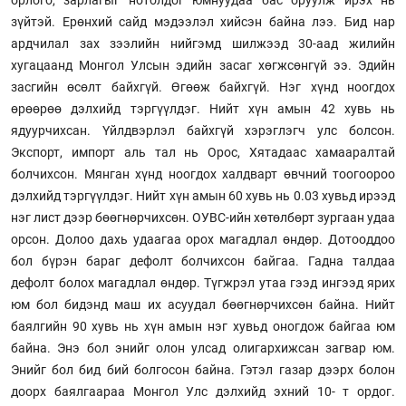
зүйтэй. Ерөнхий сайд мэдээлэл хийсэн байна лээ. Бид нар
ардчилал зах зээлийн нийгэмд шилжээд 30-аад жилийн
хугацаанд Монгол Улсын эдийн засаг хөгжсөнгүй ээ. Эдийн
засгийн өсөлт байхгүй. Өгөөж байхгүй. Нэг хүнд ноогдох
өрөөрөө дэлхийд тэргүүлдэг. Нийт хүн амын 42 хувь нь
ядуурчихсан. Үйлдвэрлэл байхгүй хэрэглэгч улс болсон.
Экспорт, импорт аль тал нь Орос, Хятадаас хамааралтай
болчихсон. Мянган хүнд ноогдох халдварт өвчний тоогоороо
дэлхийд тэргүүлдэг. Нийт хүн амын 60 хувь нь 0.03 хувьд ирээд
нэг лист дээр бөөгнөрчихсөн. ОУВС-ийн хөтөлбөрт зургаан удаа
орсон. Долоо дахь удаагаа орох магадлал өндөр. Дотооддоо
бол бүрэн бараг дефолт болчихсон байгаа. Гадна талдаа
дефолт болох магадлал өндөр. Түгжрэл утаа гээд ингээд ярих
юм бол бидэнд маш их асуудал бөөгнөрчихсөн байна. Нийт
баялгийн 90 хувь нь хүн амын нэг хувьд оногдож байгаа юм
байна. Энэ бол энийг олон улсад олигархижсан загвар юм.
Энийг бол бид бий болгосон байна. Гэтэл газар дээрх болон
доорх баялгаараа Монгол Улс дэлхийд эхний 10- т ордог.