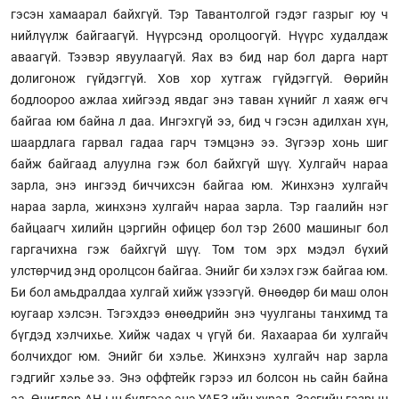
гэсэн хамаарал байхгүй. Тэр Тавантолгой гэдэг газрыг юу ч
нийлүүлж байгаагүй. Нүүрсэнд оролцоогүй. Нүүрс худалдаж
аваагүй. Тээвэр явуулаагүй. Яах вэ бид нар бол дарга нарт
долигонож гүйдэггүй. Хов хор хутгаж гүйдэггүй. Өөрийн
бодлоороо ажлаа хийгээд явдаг энэ таван хүнийг л хаяж өгч
байгаа юм байна л даа. Ингэхгүй ээ, бид ч гэсэн адилхан хүн,
шаардлага гарвал гадаа гарч тэмцэнэ ээ. Зүгээр хонь шиг
байж байгаад алуулна гэж бол байхгүй шүү. Хулгайч нараа
зарла, энэ ингээд биччихсэн байгаа юм. Жинхэнэ хулгайч
нараа зарла, жинхэнэ хулгайч нараа зарла. Тэр гаалийн нэг
байцаагч хилийн цэргийн офицер бол тэр 2600 машиныг бол
гаргачихна гэж байхгүй шүү. Том том эрх мэдэл бүхий
улстөрчид энд оролцсон байгаа. Энийг би хэлэх гэж байгаа юм.
Би бол амьдралдаа хулгай хийж үзээгүй. Өнөөдөр би маш олон
юугаар хэлсэн. Тэгэхдээ өнөөдрийн энэ чуулганы танхимд та
бүгдэд хэлчихье. Хийж чадах ч үгүй би. Яахаараа би хулгайч
болчихдог юм. Энийг би хэлье. Жинхэнэ хулгайч нар зарла
гэдгийг хэлье ээ. Энэ оффтейк гэрээ ил болсон нь сайн байна
аа. Өчигдөр АН-ын бүлгээс энэ ҮАБЗ-ийн хурал, Засгийн газрын