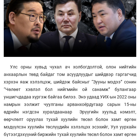
Улс орны хувьд чухал ач холбогдолтой, олон нийтийн
анхаарлын төвд байдаг том асуудлуудыг шийдвэр гаргагчид
хэрхэн яаж хэлэлцэж, шийдэж байсныг “Зууны мэдээ” сонин
“Чөлөөт хэвлэл бол нийгмийн ой санамж” булангаар
уншигчдадаа хүргэж байгаа билээ. Энэ удаад УИХ-ын 2022 оны
намрын ээлжит чуулганы арванхоёрдугаар сарын 15-ны
өдрийн нэгдсэн хуралдаанаар Эрүүгийн хуульд нэмэлт,
өөрчлөлт оруулах тухай хуулийн төсөл болон хамт өргөн
мэдүүлсэн хуулийн төслүүдийн хэлэлцэх эсэхийг, Уул уурхайн
бүтээгдэхүүний биржийн тухай хуулийн төсөл болон хамт өргөн