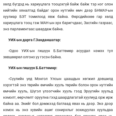
хөлд бүгдэд нь хариуцлага тооцохгүй байж байж тэр нэг олон
нийтийн хяналтад байдаг орон нутгийн өмч дээр БНМАУ-ын
хуулиар БЭТ томилоод явж байна. Өөрсдийнхөө гар хөлд
хариуцлага тооц гэж МАН-ын эрх баригчдаас, Засгийн газраас,
энэ парламентаас шаардаж байна.
УИХ-ын дарга Г.Занданшатар:
-Одоо УИХ-ын гишүүн Б.Баттөмөр асуудал нэмэх тул
зөвшөөрөл олгоно уу гэсэн байна.
УИХ-ын гишүүн Б.Баттөмөр:
-
Сүүлийн үед Монгол Улсын цаашдын хөгжил дэвшилд
хэрэгтэй энэ төрийн өмчийн хууль төрийн болон орон нутгийн
өмчийн хууль, Шүгэл үлээгчийн хууль гээд Эрүүгийн хуульд
нэмэлт, өөрчлөлт оруулна гээд шаардлагатай хуулиуд орж ирж
байна аа. Энийг бол дэмжээд батлаад явах нь дээр. Энэ дээр
нэмэх нь энэ хувийн ашиг сонирхлыг зохицуулах хуульдаа
орлого, зарлагыг нотолдог юмнуудаа бас оруулж ирэх нь