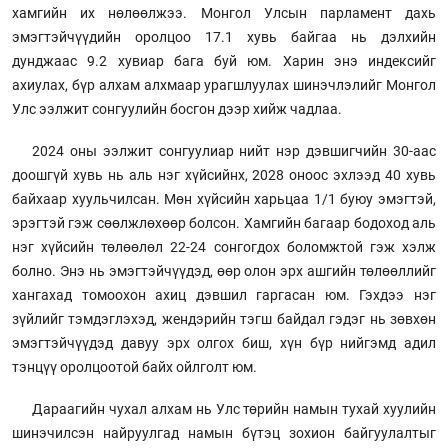
хамгийн их нөлөөлжээ. Монгол Улсын парламент дахь
эмэгтэйчүүдийн оролцоо 17.1 хувь байгаа нь дэлхийн
дунджаас 9.2 хувиар бага буй юм. Харин энэ индексийг
ахиулах, бүр алхам алхмаар урагшлуулах шинэчлэлийг Монгол
Улс ээлжит сонгуулийн босгон дээр хийж чадлаа.
2024 оны ээлжит сонгуулиар нийт нэр дэвшигчийн 30-аас
доошгүй хувь нь аль нэг хүйсийнх, 2028 оноос эхлээд 40 хувь
байхаар хуульчилсан. Мөн хүйсийн харьцаа 1/1 буюу эмэгтэй,
эрэгтэй гэж сөөлжлөхөөр болсон. Хамгийн багаар бодоход аль
нэг хүйсийн төлөөлөл 22-24 сонгогдох боломжтой гэж хэлж
болно. Энэ нь эмэгтэйчүүдэд, өөр олон эрх ашгийн төлөөллийг
хангахад томоохон ахиц дэвшил гаргасан юм. Гэхдээ нэг
зүйлийг тэмдэглэхэд, жендэрийн тэгш байдал гэдэг нь зөвхөн
эмэгтэйчүүдэд давуу эрх олгох биш, хүн бүр нийгэмд адил
тэнцүү оролцоотой байх ойлголт юм.
Дараагийн чухал алхам нь Улс төрийн намын тухай хуулийн
шинэчилсэн найруулгад намын бүтэц зохион байгуулалтыг