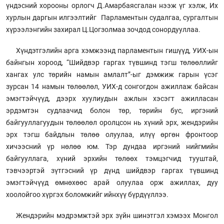
үндэсний хорооны орлогч Д.Амарбаясгалан нээж үг хэлж, Их
хурлын даргын илгээлтийг Парламентын судалгаа, сургалтын
хүрээлэнгийн захирал Ц.Цогзолмаа зочдод сонордууллаа.
Хүндэтгэлийн арга хэмжээнд парламентын гишүүд, УИХ-ын
байнгын хороод, “Шийдвэр гаргах түвшинд тэгш төлөөллийг
хангах улс төрийн намын амлалт”-ыг дэмжиж гарын үсэг
зурсан 14 намын төлөөлөл, УИХ-д сонгогдон ажиллаж байсан
эмэгтэйчүүд, дээрх хуулиудын ажлын хэсэгт ажилласан
эрдэмтэн судлаачид болон төр, төрийн бус, иргэний
байгууллагуудын төлөөлөл оролцсон нь хүний эрх, жендэрийн
эрх тэгш байдлын төлөө олуулаа, илүү өргөн фронтоор
хичээсний үр нөлөө юм. Тэр дундаа иргэний нийгмийн
байгууллага, хүний эрхийн төлөөх тэмцэгчид тууштай,
тэвчээртэй зүтгэсний үр дүнд шийдвэр гаргах түвшинд
эмэгтэйчүүд өмнөхөөс арай олуулаа орж ажиллах, дуу
хоолойгоо хүргэх боломжийг ийнхүү бүрдүүллээ.
Жендэрийн мэдрэмжтэй эрх зүйн шинэтгэл хэмээх Монгол