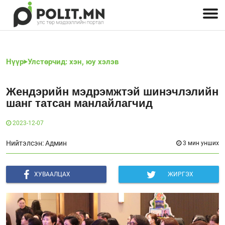
Улстөрчид: хэн, юу хэлэв
Дэлхийн улс төр
Чөлөөт хэвлэл
Залуус-Улс төр
Геополитик
Нийгэм
Нүүр
Улстөрчид: хэн, юу хэлэв
Жендэрийн мэдрэмжтэй шинэчлэлийн
шанг татсан манлайлагчид
2023-12-07
Нийтэлсэн: Админ
3 мин унших
ХУВААЛЦАХ
ЖИРГЭХ