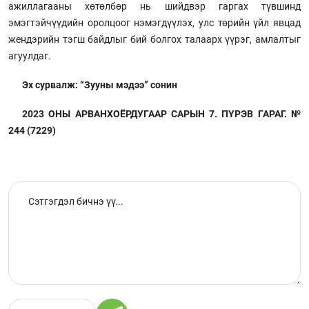
ажиллагааны хөтөлбөр нь шийдвэр гаргах түвшинд
эмэгтэйчүүдийн оролцоог нэмэгдүүлэх, улс төрийн үйл явцад
жендэрийн тэгш байдлыг бий болгох талаарх үүрэг, амлалтыг
агуулдаг.
Эх сурвалж: “Зууны мэдээ” сонин
2023 ОНЫ АРВАНХОЁРДУГААР САРЫН 7. ПҮРЭВ ГАРАГ. №
244 (7229)