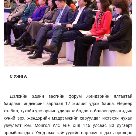
С.УЯНГА
Дэлхийн эдийн засгийн форум Жендэрийн ялгаатай
байдлын индексийг зарлаад 17 жилийг үдэж байна. Өөрөөр
хэлбэл, тухайн улс орныг удирдаж бодлого боловсруулагчдын
хүний эрх, жендэрийн мэдрэмжийг харуулдаг ихээхэн чухал
үзүүлэлт юм. Монгол Улс энэ онд 146 улсаас 80 дугаарт
эрэмбэлэгдэв. Үүнд эмэгтэйчүүдийн парламент дахь оролцоо