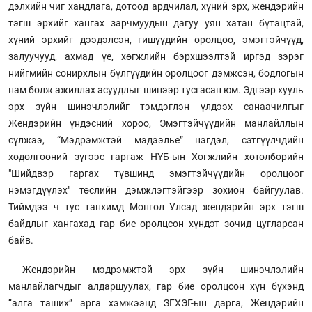
дэлхийн чиг хандлага, дотоод ардчилал, хүний эрх, жендэрийн
тэгш эрхийг хангах зарчмуудын дагуу уян хатан бүтэцтэй,
хүний эрхийг дээдэлсэн, гишүүдийн оролцоо, эмэгтэйчүүд,
залуучууд, ахмад үе, хөгжлийн бэрхшээлтэй иргэд зэрэг
нийгмийн сонирхлын бүлгүүдийн оролцоог дэмжсэн, бодлогын
нам болж ажиллах асуудлыг шинээр тусгасан юм. Эдгээр хууль
эрх зүйн шинэчлэлийг тэмдэглэн үлдээх санаачилгыг
Жендэрийн үндэсний хороо, Эмэгтэйчүүдийн манлайллын
сүлжээ, “Мэдрэмжтэй мэдээлье” нэгдэл, сэтгүүлчдийн
хөдөлгөөний зүгээс гаргаж НҮБ-ын Хөгжлийн хөтөлбөрийн
"Шийдвэр гаргах түвшинд эмэгтэйчүүдийн оролцоог
нэмэгдүүлэх" төслийн дэмжлэгтэйгээр зохион байгуулав.
Тиймдээ ч тус танхимд Монгол Улсад жендэрийн эрх тэгш
байдлыг хангахад гар бие оролцсон хүндэт зочид цугларсан
байв.
Жендэрийн мэдрэмжтэй эрх зүйн шинэчлэлийн
манлайлагчдыг алдаршуулах, гар бие оролцсон хүн бүхэнд
“алга таших” арга хэмжээнд ЗГХЭГ-ын дарга, Жендэрийн