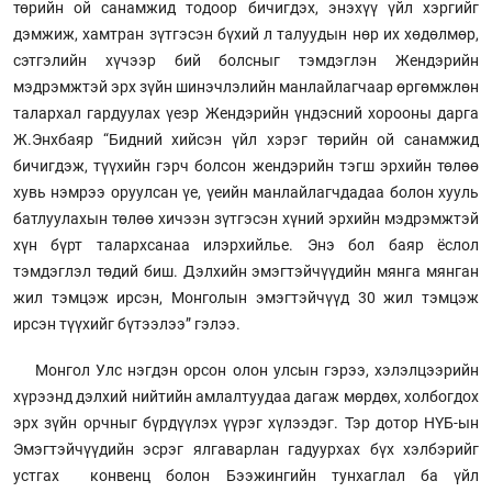
төрийн ой санамжид тодоор бичигдэх, энэхүү үйл хэргийг
дэмжиж, хамтран зүтгэсэн бүхий л талуудын нөр их хөдөлмөр,
сэтгэлийн хүчээр бий болсныг тэмдэглэн Жендэрийн
мэдрэмжтэй эрх зүйн шинэчлэлийн манлайлагчаар өргөмжлөн
талархал гардуулах үеэр Жендэрийн үндэсний хорооны дарга
Ж.Энхбаяр “Бидний хийсэн үйл хэрэг төрийн ой санамжид
бичигдэж, түүхийн гэрч болсон жендэрийн тэгш эрхийн төлөө
хувь нэмрээ оруулсан үе, үеийн манлайлагчдадаа болон хууль
батлуулахын төлөө хичээн зүтгэсэн хүний эрхийн мэдрэмжтэй
хүн бүрт талархсанаа илэрхийлье. Энэ бол баяр ёслол
тэмдэглэл төдий биш. Дэлхийн эмэгтэйчүүдийн мянга мянган
жил тэмцэж ирсэн, Монголын эмэгтэйчүүд 30 жил тэмцэж
ирсэн түүхийг бүтээлээ” гэлээ.
Монгол Улс нэгдэн орсон олон улсын гэрээ, хэлэлцээрийн
хүрээнд дэлхий нийтийн амлалтуудаа дагаж мөрдөх, холбогдох
эрх зүйн орчныг бүрдүүлэх үүрэг хүлээдэг. Тэр дотор НҮБ-ын
Эмэгтэйчүүдийн эсрэг ялгаварлан гадуурхах бүх хэлбэрийг
устгах конвенц болон Бээжингийн тунхаглал ба үйл