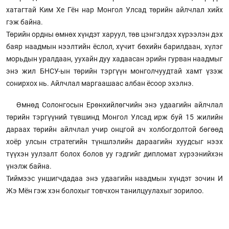
хатагтай Ким Хе Гён нар Монгол Улсад төрийн айлчлал хийх
гэж байна.
Төрийн ордны өмнөх хүндэт харуул, төв цэнгэлдэх хүрээлэн дэх
баяр наадмын нээлтийн ёслол, хүчит бөхийн барилдаан, хүлэг
морьдын уралдаан, уухайн дуу хадаасан эрийн гурван наадмыг
энэ жил БНСУ-ын төрийн тэргүүн монголчуудтай хамт үзэж
сонирхох нь. Айлчлал маргаашаас албан ёсоор эхэлнэ.
Өмнөд Солонгосын Ерөнхийлөгчийн энэ удаагийн айлчлал
төрийн тэргүүний түвшинд Монгол Улсад ирж буй 15 жилийн
дараах төрийн айлчлал учир онцгой ач холбогдолтой бөгөөд
хоёр улсын стратегийн түншлэлийн дараагийн хуудсыг нээх
түүхэн уулзалт болох болов уу гэдгийг дипломат хүрээнийхэн
үнэлж байна.
Тиймээс уншигчдадаа энэ удаагийн наадмын хүндэт зочин И
Жэ Мён гэж хэн болохыг товчхон танилцуулахыг зорилоо.