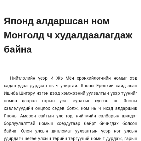
Японд алдаршсан ном
Монголд ч худалдаалагдаж
байна
Нийтлэлийн үеэр И Жэ Мён ерөнхийлөгчийн номыг хэд
хэдэн удаа дурдсан нь ч учиртай. Японы Ерөнхий сайд асан
Ишиба Шигэрү нэгэн дээд хэмжээний уулзалтын үеэр түүнийг
номон дээрээ гарын үсэг зурахыг хүссэн нь Японы
хэвлэлүүдийн онцлох сэдэв болж, ном нь ч ихэд алдаршиж
Японы Амазон сайтын улс төр, нийгмийн салбарын шилдэг
борлуулалттай номын хоёрдугаар байрт бичигдэх болсон
байна. Олон улсын дипломат уулзалтын үеэр нэг улсын
удирдагч нөгөө улсын төрийн тэргүүний номыг дурдаж, гарын