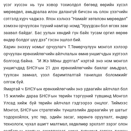
үсэг хүссэн нь тун ховор тохиолдол бөгөөд өөрийн хүсэл
мөрөөдөл, амьдралаа илэн далангүй бичсэн нь олон үзэгчийн
сэтгэлд хүрч чаджээ. Япон хэлнээ “Намайг хөтөлсөн мөрөөдөл”
хэмээн орчуулсан түүний намтар номд “Уруудсан бол өгсөх зам
заавал байдаг. Бас уулын хөндий гүн байх тусам оргил өөрөө
өндөр болдог шүү дээ” гэсэн эшлэл бий.
Харин энэхүү номыг орчуулагч Т.Төмөрчулуун монгол хэлээр
орчуулан ерөнхийлөгчийн айлчлалын өмнө уншигчдын хүртээл
болгоод байна. “И Жэ Мёны дуртгал” нэртэй энэ ном монгол
уншигчдад БНСУ-ын 21 дэх ерөнхийлөгчийн баялаг амьдрал,
туулсан замнал, үзэл баримтлалтай танилцах боломжийг
олгож буй.
Ямартай ч БНСУ-ын ерөнхийлөгчийн энэ удаагийн айлчлал бол
15 жилийн дараа БНСУ-ын төрийн тэргүүний түвшинд Монгол
Улсад хийж буй төрийн айлчлал гэдгээрээ онцлог. Тиймээс
Монгол, БНСУ-ын стратегийн түншлэлийн дараагийн үе шатыг
тодорхойлох, улс төр, эдийн засаг, хөрөнгө оруулалт, өндөр
технологи, чухал ашигт малтмал, хөдөлмөр эрхлэлт зэрэг олон