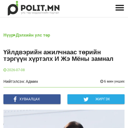
Улстөрчид: хэн, юу хэлэв
Дэлхийн улс төр
Чөлөөт хэвлэл
Залуус-Улс төр
Геополитик
Нийгэм
Нүүр
Дэлхийн улс төр
Үйлдвэрийн ажилчнаас төрийн
тэргүүн хүртэлх И Жэ Мёны замнал
2026-07-08
Нийтэлсэн: Админ
6 мин унших
ХУВААЛЦАХ
ЖИРГЭХ