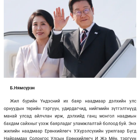
Б.Нямсүрэн
Жил бүрийн Үндэсний их баяр наадмаар дэлхийн улс
орнуудын төрийн тэргүүн, удирдагчид, нийгмийн зүтгэлтнүүд
манай улсад айлчлан ирж, дэлхийд ганц монгол наадмын
бахдам сайхныг үзэж баярладаг уламжлалтай болоод буй. Энэ
жилийн наадмаар Ерөнхийлөгч У.Хүрэлсүхийн урилгаар Бүгд
Найрамдах Солонгос Улсын Ерөнхийлөгч И Жэ Мён, тэргүүн