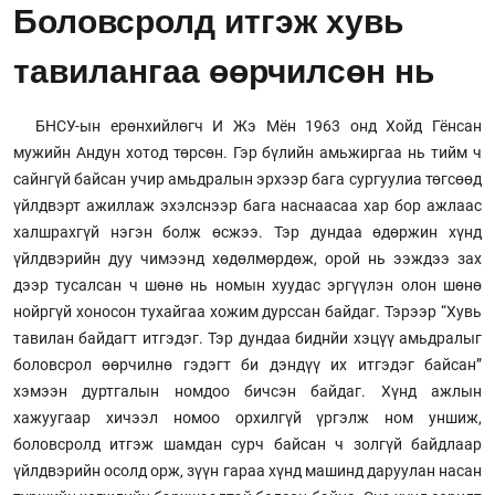
Боловсролд итгэж хувь
тавилангаа өөрчилсөн нь
БНСУ-ын ерөнхийлөгч И Жэ Мён 1963 онд Хойд Гёнсан
мужийн Андун хотод төрсөн. Гэр бүлийн амьжиргаа нь тийм ч
сайнгүй байсан учир амьдралын эрхээр бага сургуулиа төгсөөд
үйлдвэрт ажиллаж эхэлснээр бага наснаасаа хар бор ажлаас
халшрахгүй нэгэн болж өсжээ. Тэр дундаа өдөржин хүнд
үйлдвэрийн дуу чимээнд хөдөлмөрдөж, орой нь ээждээ зах
дээр тусалсан ч шөнө нь номын хуудас эргүүлэн олон шөнө
нойргүй хоносон тухайгаа хожим дурссан байдаг. Тэрээр “Хувь
тавилан байдагт итгэдэг. Тэр дундаа биднйи хэцүү амьдралыг
боловсрол өөрчилнө гэдэгт би дэндүү их итгэдэг байсан”
хэмээн дуртгалын номдоо бичсэн байдаг. Хүнд ажлын
хажуугаар хичээл номоо орхилгүй үргэлж ном уншиж,
боловсролд итгэж шамдан сурч байсан ч золгүй байдлаар
үйлдвэрийн осолд орж, зүүн гараа хүнд машинд даруулан насан