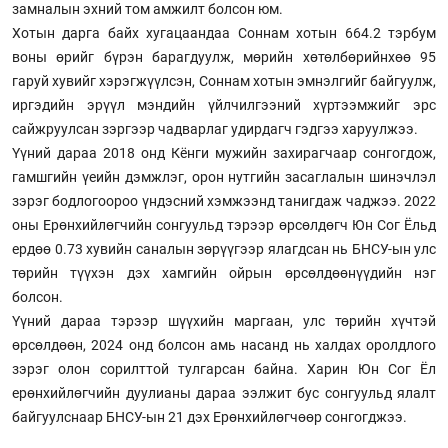
замналын эхний том амжилт болсон юм.
Хотын дарга байх хугацаандаа Соннам хотын 664.2 тэрбум
воны өрийг бүрэн барагдуулж, мөрийн хөтөлбөрийнхөө 95
гаруй хувийг хэрэгжүүлсэн, Соннам хотын эмнэлгийг байгуулж,
иргэдийн эрүүл мэндийн үйлчилгээний хүртээмжийг эрс
сайжруулсан зэргээр чадварлаг удирдагч гэдгээ харуулжээ.
Үүний дараа 2018 онд Кёнги мужийн захирагчаар сонгогдож,
гамшгийн үеийн дэмжлэг, орон нутгийн засаглалын шинэчлэл
зэрэг бодлогоороо үндэсний хэмжээнд танигдаж чаджээ. 2022
оны Ерөнхийлөгчийн сонгуульд тэрээр өрсөлдөгч Юн Сог Ёльд
ердөө 0.73 хувийн саналын зөрүүгээр ялагдсан нь БНСУ-ын улс
төрийн түүхэн дэх хамгийн ойрын өрсөлдөөнүүдийн нэг
болсон.
Үүний дараа тэрээр шүүхийн маргаан, улс төрийн хүчтэй
өрсөлдөөн, 2024 онд болсон амь насанд нь халдах оролдлого
зэрэг олон сорилттой тулгарсан байна. Харин Юн Сог Ёл
ерөнхийлөгчийн дуулианы дараа ээлжит бус сонгуульд ялалт
байгуулснаар БНСУ-ын 21 дэх Ерөнхийлөгчөөр сонгогджээ.