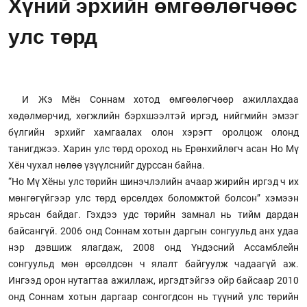
Хүний эрхийн өмгөөлөгчөөс
улс төрд
И Жэ Мён Соннам хотод өмгөөлөгчөөр ажиллахдаа
хөдөлмөрчид, хөгжлийн бэрхшээлтэй иргэд, нийгмийн эмзэг
бүлгийн эрхийг хамгаалах олон хэрэгт оролцож олонд
танигджээ. Харин улс төрд ороход нь Ерөнхийлөгч асан Но Мү
Хён чухал нөлөө үзүүлснийг дурссан байна.
“Но Мү Хёны улс төрийн шинэчлэлийн ачаар жирийн иргэд ч их
мөнгөгүйгээр улс төрд өрсөлдөх боломжтой болсон” хэмээн
ярьсан байдаг. Гэхдээ удс төрийн замнал нь тийм дардан
байсангүй. 2006 онд Соннам хотын даргын сонгуульд анх удаа
нэр дэвшиж ялагдаж, 2008 онд Үндэсний Ассамблейн
сонгуульд мөн өрсөлдсөн ч ялалт байгуулж чадаагүй аж.
Ингээд орон нутагтаа ажиллаж, иргэдтэйгээ ойр байсаар 2010
онд Соннам хотын даргаар сонгогдсон нь түүний улс төрийн