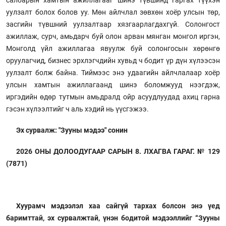
салбарын хамтын ажиллагааг шинэ түвшинд гаргах түүхэн
уулзалт болох болов уу. Мөн айлчлал зөвхөн хоёр улсын төр,
засгийн түвшний уулзалтаар хязгаарлагдахгүй. Солонгост
ажиллаж, сурч, амьдарч буй олон арван мянган монгол иргэн,
Монголд үйл ажиллагаа явуулж буй солонгосын хөрөнгө
оруулагчид, бизнес эрхлэгчдийн хувьд ч бодит үр дүн хүлээсэн
уулзалт болж байна. Тиймээс энэ удаагийн айлчлалаар хоёр
улсын хамтын ажиллагаанд шинэ боломжууд нээгдэж,
иргэдийн өдөр тутмын амьдралд ойр асуудлуудад ахиц гарна
гэсэн хүлээлтийг ч аль хэдий нь үүсгэжээ.
Эх сурвалж: "Зууны мэдээ" сонин
2026 ОНЫ ДОЛООДУГААР САРЫН 8. ЛХАГВА ГАРАГ. № 129
(7871)
Хуурамч мэдээлэл хаа сайгүй тархах болсон энэ үед
баримттай, эх сурвалжтай, үнэн бодитой мэдээллийг “Зууны