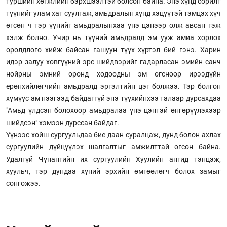
туршийн хөгжлийн бэрхшээлтэй болсон байна. Энэ хүнд сорилт
түүнийг улам хат суулгаж, амьдралын хүнд хэцүүтэй тэмцэх хүч
өгсөн ч тэр үүнийг амьдралынхаа үнэ цэнээр олж авсан гэж
хэлж болно. Учир нь түүний амьдралд эм ууж амиа хорлох
оролдлого хийж байсан гашуун түүх хүртэл бий гэнэ. Харин
идэр залуу хөвгүүний эрс шийдвэрийг гадарласан эмийн санч
нойрны эмний оронд ходоодны эм өгснөөр ирээдүйн
ерөнхийлөгчийн амьдралд эргэлтийн цэг болжээ. Тэр болгон
хүмүүс ам нээгээд байдаггүй энэ түүхийнхээ талаар дурсахдаа
"Амьд үлдсэн болохоор амьдралаа үнэ цэнтэй өнгөрүүлэхээр
шийдсэн" хэмээн дурссан байдаг.
Үүнээс хойш сургуульдаа бие даан суралцаж, дунд болон ахлах
сургуулийн дүйцүүлэх шалгалтыг амжилттай өгсөн байна.
Удалгүй Чүнангийн их сургуулийн Хуулийн ангид тэнцэж,
хуульч, тэр дундаа хүний эрхийн өмгөөлөгч болох замыг
сонгожээ.