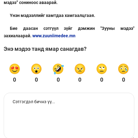
мэдээ” сониноос аваарай.
Үнэн мэдээллийг хамтдаа хамгаалцгаая.
Бие даасан сэтгүүл зүйг дэмжин "Зууны мэдээ"
захиалаарай.
www.zuuniimedee.mn
Энэ мэдээ танд ямар санагдав?
0
0
0
0
0
0