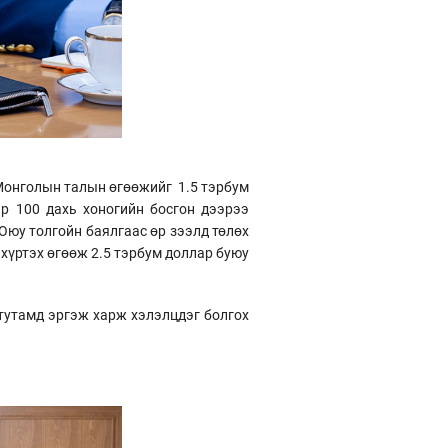
 Монголын талын өгөөжийг 1.5 тэрбум
р 100 дахь хоногийн босгон дээрээ
Оюу толгойн баялгаас өр зээлд төлөх
хүртэх өгөөж 2.5 тэрбум доллар буюу
 тутамд эргэж харж хэлэлцдэг болгох