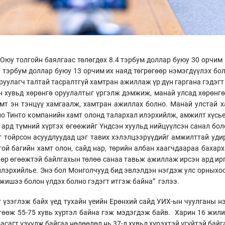
Оюу толгойн баялгаас төлөгдөх 8.4 тэрбум доллар буюу 30 орчим 
тэрбум доллар буюу 13 орчим их наяд төгрөгөөр нэмэгдүүлэх бол
руулагч талтай тасралтгүй хамтран ажиллаж үр дүн гаргана гэдэг
н хувьд хөрөнгө оруулалтыг үргэлж дэмжиж, манай улсад хөрөнгө
мт эн тэнцүү хамгаалж, хамтран ажиллах болно. Манай улстай х
ио Тинто компанийн хамт олонд талархал илэрхийлж, амжилт хүсье
ард түмний хүртэх өгөөжийг Үндсэн хуульд нийцүүлсэн санал бол
йг тойрсон асуудлуудад цэг тавих хэлэлцээрүүдийг амжилттай уди
ой багийн хамт олон, сайд нар, төрийн албан хаагчдаараа бахар
 өр өгөөжтэй байлгахын төлөө санаа тавьж ажиллаж ирсэн ард ирг
 илэрхийлье. Энэ бол Монголчууд бид эвлэлдэн нэгдэж улс орныхо
 жишээ болон үлдэх болно гэдэгт итгэж байна” гэлээ.
 үзэглэж байх үед тухайн үеийн Ерөнхий сайд УИХ-ын чуулганы н
гөөж 55-75 хувь хүртэл байна гэж мэдэгдэж байв. Харин 16 жили
асагт үзүүлж байгаа нөлөөлөл нь 37-д хувьд хүрэхтэй үгүйтэй байг