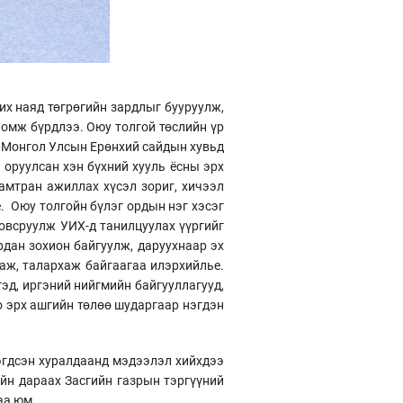
их наяд төгрөгийн зардлыг бууруулж,
омж бүрдлээ. Оюу толгой төслийн үр
т Монгол Улсын Ерөнхий сайдын хувьд
 оруулсан хэн бүхний хууль ёсны эрх
амтран ажиллах хүсэл зориг, хичээл
. Оюу толгойн бүлэг ордын нэг хэсэг
овсруулж УИХ-д танилцуулах үүргийг
рдан зохион байгуулж, даруухнаар эх
хаж, талархаж байгаагаа илэрхийлье.
эд, иргэний нийгмийн байгууллагууд,
о эрх ашгийн төлөө шударгаар нэгдэн
эгдсэн хуралдаанд мэдээлэл хийхдээ
йн дараах Засгийн газрын тэргүүний
аа юм.