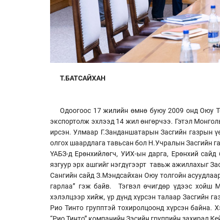
Т.БАТСАЙХАН
Одоогоос 17 жилийн өмнө буюу 2009 онд Оюу Т
экспортолж эхлээд 14 жил өнгөрчээ. Гэтэл Монголы
ирсэн. Улмаар Г.Занданшатарын Засгийн газрын үе
олгох шаардлага тавьсан бол Н.Учралын Засгийн га
ҮАБЗ-д Ерөнхийлөгч, УИХ-ын дарга, Ерөнхий сайд
язгуур эрх ашгийг нэгдүгээрт тавьж ажиллахыг За
Сангийн сайд З.Мэндсайхан Оюу толгойн асуудлаар
гарлаа” гэж байв. Тэгвэл өчигдөр үдээс хойш М
хэлэлцээр хийж, үр дүнд хүрсэн талаар Засгийн г
Рио Тинто групптэй тохиролцоонд хүрсэн байна. Х
“Рио Тинто” компанийн Зэсийн группийн захирал Ке