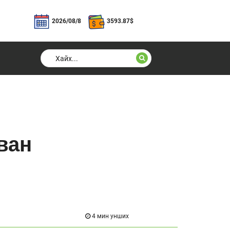
2026/08/8
3593.87
$
ван
4 мин унших