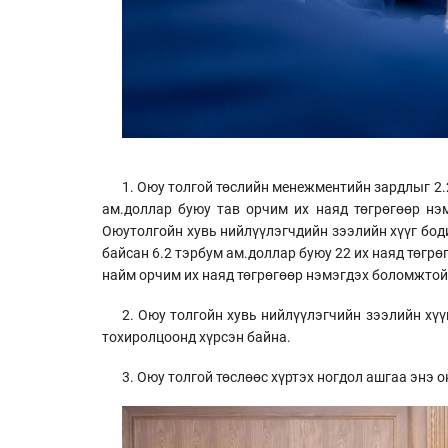
1. Оюу толгой төслийн менежментийн зардлыг 2
ам.доллар буюу тав орчим их наяд төгрөгөөр нэ
Оюутолгойн хувь нийлүүлэгчдийн зээлийн хүүг боди
байсан 6.2 тэрбум ам.доллар буюу 22 их наяд төгр
найм орчим их наяд төгрөгөөр нэмэгдэх боломжтой
2. Оюу толгойн хувь нийлүүлэгчийн зээлийн хү
тохиролцоонд хүрсэн байна.
3. Оюу толгой төслөөс хүртэх ногдол ашгаа энэ 