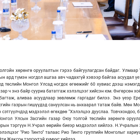
олгойн хөрөнгө оруулалтын гэрээ байгуулагдсан байдаг. Улмаар 
н ард түмэн ногдол ашгаа авч чадахгүй хэвээр байгаа асуудал үе
д төслийн Монгол Улсад ногдох өгөөжийг 60 хувиас дээш нэмэгдү
зар ч энэ байр сууриа бататгаж хэлэлцээг хийсэн юм. Өнгөрсөн хо
 багтаж, аливаа асуудлаар зөвлөмж гаргадаг билээ. Энэ үеэр Ер
сгийн газрын гишүүдэд сануулсан нь анхаарал татаж байв. Мөн М
 сэтгүүлчдэд мэдээлэл өгөхдөө “Хэлэлцээ дууслаа. Товчхондоо, 
онгол Улсын Засгийн газар Оюу толгой төслийн хөрөнгө оруула
азрын тэргүүн Н.Учрал өөрийн биеэр мэдээлэл хийлээ. Н.Учралын 
элэлцээг "Рио Тинто" талаас Рио Тинто группийн Монголыг хариу
йти Жаксон тэргүүтэй хүмүүс хийлээ.