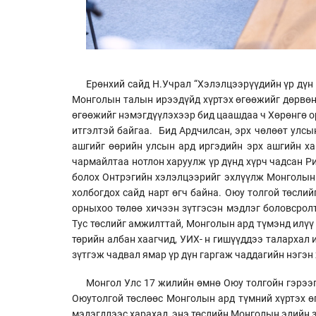
Ерөнхий сайд Н.Учрал “Хэлэлцээрүүдийн үр дүн 
Монголын талын ирээдүйд хүртэх өгөөжийг дөрвөн 
өгөөжийг нэмэгдүүлэхээр бид цаашдаа ч Хөрөнгө о
итгэлтэй байгаа. Бид Ардчилсан, эрх чөлөөт улсы
ашгийг өөрийн улсын ард иргэдийн эрх ашгийн ха
чармайлтаа нотлон харуулж үр дүнд хүрч чадсан Р
болох Онтрэгийн хэлэлцээрийг эхлүүлж Монголын 
холбогдох сайд нарт өгч байна. Оюу толгой төсли
орныхоо төлөө хичээн зүтгэсэн мэдлэг боловсролт
Тус төслийг амжилттай, Монголын ард түмэнд илүү
төрийн албан хаагчид, УИХ- н гишүүддээ талархал
зүтгэж чадвал ямар үр дүн гаргаж чаддагийн нэгэн
Монгол Улс 17 жилийн өмнө Оюу толгойн гэрээг
Оюутолгой төслөөс Монголын ард түмний хүртэх ө
мэдэгдлээс харахад, энэ төслийн Монголын эдийн з