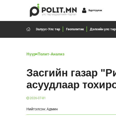
Бүртгүүлэх
Залуус-Улс төр
Геополитик
Дэлхийн улс төр
Нүүр
Полит-Анализ
Засгийн газар "Р
асуудлаар тохир
2026-07-01
Нийтэлсэн: Админ