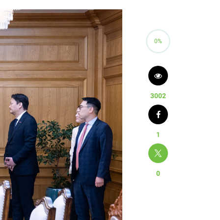
0%
3002
1
0