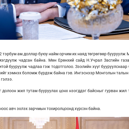
.2 тэрбум ам.доллар буюу найм орчим их наяд төгрөгөөр бууруулж
мэгдүүлж чадсан байна. Мөн Ерөнхий сайд Н.Учрал Засгийн газа
той бууруулж чадлаа гэж тодотголоо. Зээлийн хүүг бууруулснаар 
өгийг хэмнэх боломж бүрдэж байна гэв. Ингэснээр Монголын талын 
 гэлээ.
үг долоон жил тутам бууруулах цонх нээгддэг байсныг гурван жил
оноос авч эхлэх зарчмын тохиролцоонд хүрсэн байна.