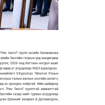
“Рио тинто” групп зэсийн баяжмалаа
 үеийн Засгийн газрын үед хөндөгдөж
үлэх, 2026 онд багтаан ногдол ашиг
ёр өдөр уг асуудлаар ҮАБЗ хуралдсан.
өнхийлөгч У.Хүрэлсүх “Монгол Улсын
онголын талын ажлын хэсгийн ахлагч,
бид эх орондоо хайртай. Ийм шийдвэр
гч "Рио Тинто" групптэй амжилттай
Засгийн газар нийт гурван асуудлаар
цсан Ерөнхий захирал Б.Дуламсүрэн,