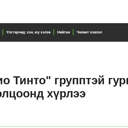
Улстөрчид: хэн, юу хэлэв
Нийгэм
Чөлөөт хэвлэл
ио Тинто" групптэй гур
олцоонд хүрлээ