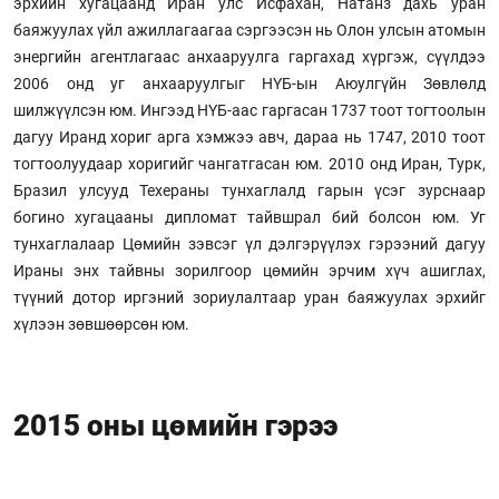
эрхийн хугацаанд Иран улс Исфахан, Натанз дахь уран
баяжуулах үйл ажиллагаагаа сэргээсэн нь Олон улсын атомын
энергийн агентлагаас анхааруулга гаргахад хүргэж, сүүлдээ
2006 онд уг анхааруулгыг НҮБ-ын Аюулгүйн Зөвлөлд
шилжүүлсэн юм. Ингээд НҮБ-аас гаргасан 1737 тоот тогтоолын
дагуу Иранд хориг арга хэмжээ авч, дараа нь 1747, 2010 тоот
тогтоолуудаар хоригийг чангатгасан юм. 2010 онд Иран, Турк,
Бразил улсууд Техераны тунхаглалд гарын үсэг зурснаар
богино хугацааны дипломат тайвшрал бий болсон юм. Уг
тунхаглалаар Цөмийн зэвсэг үл дэлгэрүүлэх гэрээний дагуу
Ираны энх тайвны зорилгоор цөмийн эрчим хүч ашиглах,
түүний дотор иргэний зориулалтаар уран баяжуулах эрхийг
хүлээн зөвшөөрсөн юм.
2015 оны цөмийн гэрээ