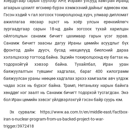
хоёрдугаар сарын сүүлээр АНУ, Израил улсууд хамтран Иранд
агаарын цохилт өгснөөр бүрэн хэмжээний дайныг өдөөсөн юм.
Гэсэн хэдий ч гал зогсоох тохиролцоонд хүрч, улмаар дипломат
ажиллагаа явсаар эцэст нь хоёр улсын ерөнхийлөгч
зургаадугаар сарын 18-нд дайн зогсоох тухай харилцан
ойлголцлын санамж бичигт цахимаар гарын үсэг зурав.
Санамж бичигт заасны дагуу Ираны цөмийн асуудлыг бүх
фронтод дайн дуусч, бусад нөхцөлүүд биелсний дараа
хэлэлцэхээр тогтоод байна. Эцсийн тохиролцоонд юу багтах нь
тодорхойгүй хэвээр байна. Тухайлбал, Иран уран
баяжуулалтын түвшинг хадгалах, бараг 400 килограмм
баяжуулсан ураны нөөцөө хадгалах эрхээ хамгаалж авч үлдэж
чадах эсэх нь бүрхэг байна. Трамп, Нетаньяху нарын байнга
хөнддөг нэг заалт нь Санамж бичигт тодорхой тусгагдсан. Энэ
бол Иран цөмийн зэвсэг үйлдвэрлэхгүй гэсэн байр суурь юм.
Эх сурвалж: https://www.aa.com.tr/en/middle-east/factbox-
iran-s-nuclear-program-from-us-backed-project-to-war-
trigger/3972418