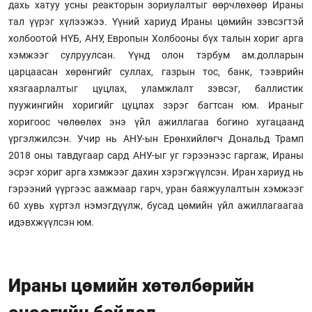
дахь хатуу усны реакторын зориулалтыг өөрчлөхөөр Ираны
тал үүрэг хүлээжээ. Үүний хариуд Ираны цөмийн зэвсэгтэй
холбоотой НҮБ, АНУ, Европын Холбооны бүх талын хориг арга
хэмжээг сулруулсан. Үүнд олон тэрбум ам.долларын
царцаасан хөрөнгийг суллах, газрын тос, банк, тээврийн
хязгаарлалтыг цуцлах, уламжлалт зэвсэг, баллистик
пуужингийн хоригийг цуцлах зэрэг багтсан юм. Ираныг
хоригоос чөлөөлөх энэ үйл ажиллагаа богино хугацаанд
үргэлжилсэн. Учир нь АНУ-ын Ерөнхийлөгч Дональд Трамп
2018 оны тавдугаар сард АНУ-ыг уг гэрээнээс гаргаж, Ираны
эсрэг хориг арга хэмжээг дахин хэрэгжүүлсэн. Иран хариуд нь
гэрээний үүргээс аажмаар гарч, уран баяжуулалтын хэмжээг
60 хувь хүртэл нэмэгдүүлж, бусад цөмийн үйл ажиллагаагаа
идэвхжүүлсэн юм.
Ираны цөмийн хөтөлбөрийн