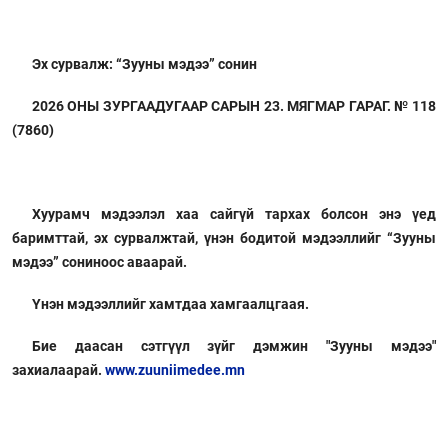
Эх сурвалж: “Зууны мэдээ” сонин
2026 ОНЫ ЗУРГААДУГААР САРЫН 23. МЯГМАР ГАРАГ. № 118
(7860)
Хуурамч мэдээлэл хаа сайгүй тархах болсон энэ үед
баримттай, эх сурвалжтай, үнэн бодитой мэдээллийг “Зууны
мэдээ” сониноос аваарай.
Үнэн мэдээллийг хамтдаа хамгаалцгаая.
Бие даасан сэтгүүл зүйг дэмжин "Зууны мэдээ"
захиалаарай.
www.zuuniimedee.mn