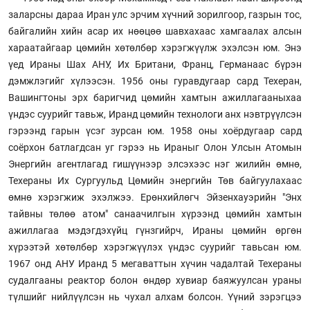
заларсны дараа Иран улс эрчим хүчний зорилгоор, газрын тос,
байгалийн хийн асар их нөөцөө шавхахаас хамгаалах алсын
хараатайгаар цөмийн хөтөлбөр хэрэгжүүлж эхэлсэн юм. Энэ
үед Ираны Шах АНУ, Их Британи, Франц, Германаас бүрэн
дэмжлэгийг хүлээсэн. 1956 оны гуравдугаар сард Техеран,
Вашингтоны эрх баригчид цөмийн хамтын ажиллагааныхаа
үндэс суурийг тавьж, Иранд цөмийн технологи анх нэвтрүүлсэн
гэрээнд гарын үсэг зурсан юм. 1958 оны хоёрдугаар сард
соёрхон батлагдсан уг гэрээ нь Ираныг Олон Улсын Атомын
Энергийн агентлагад гишүүнээр элсэхээс нэг жилийн өмнө,
Техераны Их Сургуульд Цөмийн энергийн Төв байгуулахаас
өмнө хэрэгжиж эхэлжээ. Ерөнхийлөгч Эйзенхауэрийн "Энх
тайвны төлөө атом" санаачилгын хүрээнд цөмийн хамтын
ажиллагаа мэдэгдэхүйц гүнзгийрч, Ираны цөмийн өргөн
хүрээтэй хөтөлбөр хэрэгжүүлэх үндэс суурийг тавьсан юм.
1967 онд АНУ Иранд 5 мегаваттын хүчин чадалтай Техераны
судалгааны реактор болон өндөр хувиар баяжуулсан ураны
түлшийг нийлүүлсэн нь чухал алхам болсон. Үүний зэрэгцээ