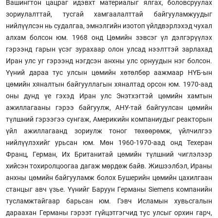
Вашингтон цацраг идэвхт материалыг ялгах, боловсруулах
зориулалттай, тусгай хамгаалалттай байгууламжуудыг
нийлүүлсэн нь судалгаа, эмнэлгийн изотоп үйлдвэрлэхэд чухал
алхам болсон юм. 1968 онд Цөмийн зэвсэг үл дэлгэрүүлэх
гэрээнд гарын үсэг зурахаар олон улсад нээлттэй зарлахад
Иран улс уг гэрээнд нэгдсэн анхны улс орнуудын нэг болсон.
Үүний дараа тус улсын цөмийн хөтөлбөр аажмаар НҮБ-ын
цөмийн хяналтын байгууллагын хяналтад орсон юм. 1970-аад
оны дунд үе гэхэд Иран улс Энэтхэгтэй цөмийн хамтын
ажиллагааны гэрээ байгуулж, АНУ-тай байгуулсан цөмийн
түлшний гэрээгээ сунгаж, Америкийн компаниудыг реакторын
үйл ажиллагаанд зориулж тоног төхөөрөмж, үйлчилгээ
нийлүүлэхийг урьсан юм. Мөн 1960-1970-аад онд Техеран
Франц, Герман, Их Британитай цөмийн түлшний чиглэлээр
хийсэн тохиролцоогаа дагаж мөрдөж байв. Жишээлбэл, Ираны
анхны цөмийн байгууламж болох Бушерийн цөмийн цахилгаан
станцыг авч үзье. Үүнийг Баруун Германы Siemens компанийн
тусламжтайгаар барьсан юм. Гэвч Исламын хувьсгалын
дараахан Германы гэрээт гүйцэтгэгчид тус улсыг орхин гарч,