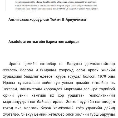
Англи эхээс хөрвүүлсэн Тоймч В.Ариунчимэг
Anadolu агентлагийн баримтын хайрцаг
Ираны цөмийн хөтөлбөр нь Барууны дэмжлэгтэйгээр
эхэлсэн боловч АНУ-Ираны хооронд олон арван жилийн
хурцадмал байдлыг өдөөсөн суурь асуудал болсон. 1979 оны
Ираны хувьсгалаас хойш тус улсын цөмийн хөтөлбөр нь
Техеран, Вашингтоны хоорондох маргааны гол цэг төдийгүй
орчин үеийн хамгийн их хор уршигтай геополитикийн
маргаануудын нэг байсаар ирлээ. Зөвхөн сүүлийн нэг жилд л
гэхэд энэ маргаан бүрэн хэмжээний хоёр удаагийн дайнд
хүргэлээ. Энэхүү цөмийн хөтөлбөр олон жилийн турш Барууны