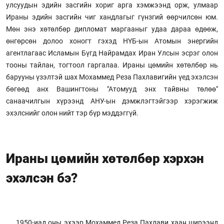
улсуудын эдийн засгийн хориг арга хэмжээнд орж, улмаар
Ираны эдийн засгийн чиг хандлагыг гүнзгий өөрчилсөн юм.
Мөн энэ хөтөлбөр дипломат маргааныг удаа дараа өдөөж,
өнгөрсөн долоо хоногт гэхэд НҮБ-ын Атомын энергийн
агентлагаас Исламын Бүгд Найрамдах Иран Улсын эсрэг олон
тооны тайлан, тогтоол гаргалаа. Ираны цөмийн хөтөлбөр нь
барууны үзэлтэй шах Мохаммед Реза Пахлавигийн үед эхэлсэн
бөгөөд анх Вашингтоны "Атомууд энх тайвны төлөө"
санаачилгын хүрээнд АНУ-ын дэмжлэгтэйгээр хэрэгжиж
эхэлснийг олон нийт тэр бүр мэддэггүй.
Ираны цөмийн хөтөлбөр хэрхэн
эхэлсэн бэ?
1950-иад оны эхээр Мохаммед Реза Пахлави хаан ширээнд