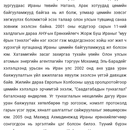
зургуудаас Ираны төвийн Натанз, Арак хотуудад цөмийн
байгууламжууд байгаа нь ил болж, улмаар цөмийн зэвсэг
хөгжүүлэх боломжтой эсэх талаар олон улсын түвшинд санаа
зовниж эхэлсэн байна. 2001 оны есдүгээр сарын 11-ний
халдлагын дараа АНУ-ын Ерөнхийлөгч Жорж Буш Ираныг "муу
ёрын тэнхлэг"-ийн нэг хэсэг гэж мэдэгдсэнээс хойш нэг жил ч
хүрэхгүй хугацаанд Ираны цөмийн байгууламжууд ил болсон
юм. Хатамигийн засаг захиргаа тухайн үеийн Олон улсын
атомын энергийн агентлагийн тэргүүн Мохамед Эль-Барадейг
хэлэлцээнд урьсан нь Иран улс 2002 онд анх удаа уран
баяжуулалтын үйл ажиллагаа явуулж эхэлсэн үетэй давхцаж
байв. Жилийн дараа Европын Холбооны шууд оролцоотойгоор
цөмийн хэлэлцээ эрчимтэй эхэлж, "Саадатабадын тунхаглал"
баталснаар өндөрлөв. Уг тунхаглалын нөхцөлийн дагуу Иран
уран баяжуулах хөтөлбөрөө түр зогсоож, нэмэлт протоколд
гарын үсэг зурж, хяналт шалгалтыг сайжруулахыг зөвшөөрсөн
юм. 2005 онд Махмуд Ахмадинежад Ираны ерөнхийлөгчөөр
сонгогдсон нь эргэлтийн цэг болсон билээ. Түүний бүрэн