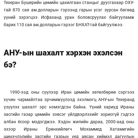
Техеран Бушерийн цөмийн цахилгаан станцыг дуусгахаар ОХУ-
тай 870 сая ам.долларын гэрээнд гарын үсэг зурсан бөгөөд
үүний зэрэгцээ Исфаханд уран боловсруулах байгууламж
барих 110 сая ам.долларын гэрээг БНХАТ-тай байгуулжээ.
АНУ-ын шахалт хэрхэн эхэлсэн
бэ?
1990-ээд оны сүүлээр Иран цөмийн хөтөлбөрөө сэргээх
хүчин чармайлтаа эрчимжүүлээд эхэлмэгц АНУ-ын Техеранд
үзүүлэх шахалт эрс нэмэгдсэн байна. Үүний хариуд Ираны
засгийн газар цөмийн зэвсэг үйлдвэрлэхийг зориогүй гэдгээ
албан ёсоор мэдэгджээ. Хэдэн жилийн дараа, 2000-аад оны
эхээр Ираны Ерөнхийлөгч Мохаммед Хатамигийн
шинэчлэлийн засгийн газрын үед авсан хиймэл дагуулын