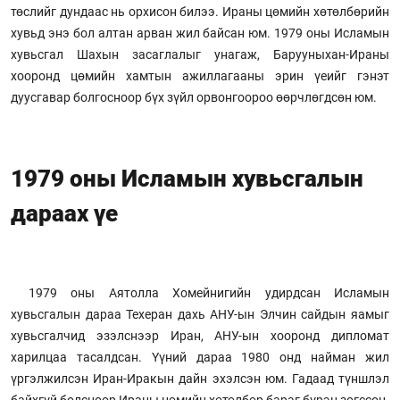
төслийг дундаас нь орхисон билээ. Ираны цөмийн хөтөлбөрийн
хувьд энэ бол алтан арван жил байсан юм. 1979 оны Исламын
хувьсгал Шахын засаглалыг унагаж, Барууныхан-Ираны
хооронд цөмийн хамтын ажиллагааны эрин үеийг гэнэт
дуусгавар болгосноор бүх зүйл орвонгоороо өөрчлөгдсөн юм.
1979 оны Исламын хувьсгалын
дараах үе
1979 оны Аятолла Хомейнигийн удирдсан Исламын
хувьсгалын дараа Техеран дахь АНУ-ын Элчин сайдын яамыг
хувьсгалчид эзэлснээр Иран, АНУ-ын хооронд дипломат
харилцаа тасалдсан. Үүний дараа 1980 онд найман жил
үргэлжилсэн Иран-Иракын дайн эхэлсэн юм. Гадаад түншлэл