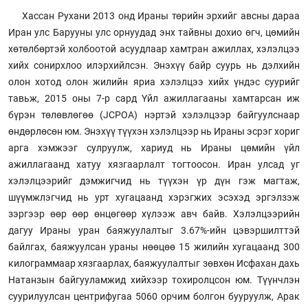
Хассан Рухани 2013 онд Ираны төрийн эрхийг авсны дараа
Иран улс Барууны улс орнуудад энх тайвны дохио өгч, цөмийн
хөтөлбөртэй холбоотой асуудлаар хамтран ажиллах, хэлэлцээ
хийх сонирхлоо илэрхийлсэн. Энэхүү байр суурь нь дэлхийн
олон хотод олон жилийн яриа хэлэлцээ хийх үндэс суурийг
тавьж, 2015 оны 7-р сард Үйл ажиллагааны хамтарсан иж
бүрэн төлөвлөгөө (JCPOA) нэртэй хэлэлцээр байгуулснаар
өндөрлөсөн юм. Энэхүү түүхэн хэлэлцээр нь Ираны эсрэг хориг
арга хэмжээг сулруулж, хариуд нь Ираны цөмийн үйл
ажиллагаанд хатуу хязгаарлалт тогтоосон. Иран улсад уг
хэлэлцээрийг дэмжигчид нь түүхэн үр дүн гэж магтаж,
шүүмжлэгчид нь урт хугацаанд хэрэгжих эсэхэд эргэлзэж
зэргээр өөр өөр өнцөгөөр хүлээж авч байв. Хэлэлцээрийн
дагуу Ираны уран баяжуулалтыг 3.67%-ийн цэвэршилттэй
байлгах, баяжуулсан ураны нөөцөө 15 жилийн хугацаанд 300
килограммаар хязгаарлах, баяжуулалтыг зөвхөн Исфахан дахь
Натанзын байгууламжид хийхээр тохиролцсон юм. Түүнчлэн
суурилуулсан центрифугаа 5060 орчим болгон бууруулж, Арак