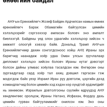
өнөөгийн байдал
АНУ-ын Ерөнхийлөгч Жозеф Байден Ардчилсан намын өмнөх
ерөнхийлөгч Барак Обамагийн байгуулсан цөмийн
хэлэлцээрийг сэргээхээр амласан боловч энэ амлалт
биелээгүй. Байдены үед олон удаагийн хэлэлцээр хийсэн ч
амжилт олоогүй хэвээр байв. Дональд Трамп АНУ-ын
Ерөнхийлөгчөөр дахин сонгогдсоноос хойш АНУ, Ираны эрх
баригчид наанадаж хоёр удаа Оман улсын зуучлалаар
дипломат хэлэлцээ хийсэн боловч Ираны нутаг дэвсгэрт
болсон дайны улмаас хоёулаа тасалдсан юм. Өнгөрсөн оны
зургаадугаар сард хоёр тал ахиц дэвшил гаргасан гэж
мэдэгдэж байх үеэр Израил Иран руу довтолж, цэргийн дээд
командлагчид болон цөмийн хэд хэдэн нэр хүндтэй эрдэмтдийг
нь хөнөөсөн. Израилын довтолгооны сүүлийн өдрүүдэд АНУ
хөндлөнгөөс оролцож, Ираны Натанз, Исфахан, Фордоу дахь
цөмийн гурван байгууламжийг онилсон юм. Энэ оны