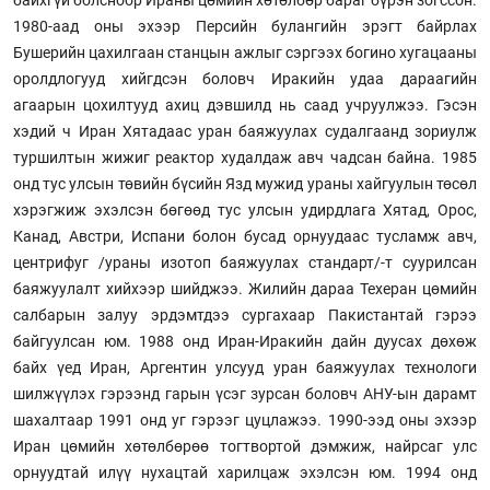
байхгүй болсноор Ираны цөмийн хөтөлбөр бараг бүрэн зогссон.
1980-аад оны эхээр Персийн булангийн эрэгт байрлах
Бушерийн цахилгаан станцын ажлыг сэргээх богино хугацааны
оролдлогууд хийгдсэн боловч Иракийн удаа дараагийн
агаарын цохилтууд ахиц дэвшилд нь саад учруулжээ. Гэсэн
хэдий ч Иран Хятадаас уран баяжуулах судалгаанд зориулж
туршилтын жижиг реактор худалдаж авч чадсан байна. 1985
онд тус улсын төвийн бүсийн Язд мужид ураны хайгуулын төсөл
хэрэгжиж эхэлсэн бөгөөд тус улсын удирдлага Хятад, Орос,
Канад, Австри, Испани болон бусад орнуудаас тусламж авч,
центрифуг /ураны изотоп баяжуулах стандарт/-т суурилсан
баяжуулалт хийхээр шийджээ. Жилийн дараа Техеран цөмийн
салбарын залуу эрдэмтдээ сургахаар Пакистантай гэрээ
байгуулсан юм. 1988 онд Иран-Иракийн дайн дуусах дөхөж
байх үед Иран, Аргентин улсууд уран баяжуулах технологи
шилжүүлэх гэрээнд гарын үсэг зурсан боловч АНУ-ын дарамт
шахалтаар 1991 онд уг гэрээг цуцлажээ. 1990-ээд оны эхээр
Иран цөмийн хөтөлбөрөө тогтвортой дэмжиж, найрсаг улс
орнуудтай илүү нухацтай харилцаж эхэлсэн юм. 1994 онд