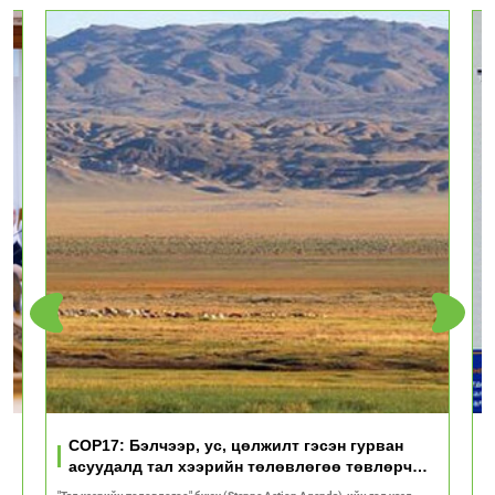
үд
COP17: Бэлчээр, ус, цөлжилт гэсэн гурван
асуудалд тал хээрийн төлөвлөгөө төвлөрч
байна