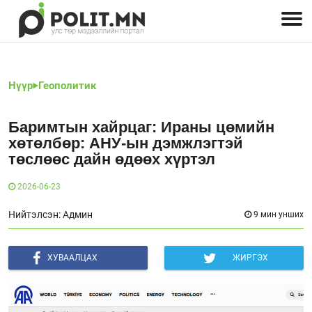
Улстөрчид: хэн, юу хэлэв
Дэлхийн улс төр
Чөлөөт хэвлэл
Залуус-Улс төр
Геополитик
Нийгэм
Нүүр
Геополитик
Баримтын хайрцаг: Ираны цөмийн
хөтөлбөр: АНУ-ын дэмжлэгтэй
төслөөс дайн өдөөх хүртэл
2026-06-23
Нийтэлсэн: Админ
9 мин унших
ХУВААЛЦАХ
ЖИРГЭХ