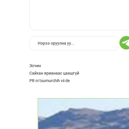
Зочин
Сайхан ярианаас цаашгүй
PR ni tsumurchih vii de