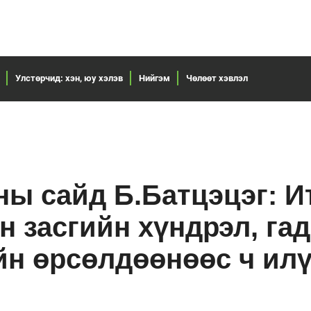
Улстөрчид: хэн, юу хэлэв
Нийгэм
Чөлөөт хэвлэл
ны сайд Б.Батцэцэг: И
н засгийн хүндрэл, га
йн өрсөлдөөнөөс ч ил