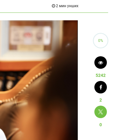
2 мин унших
0%
5242
2
0