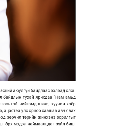
дэсний аюулгүй байдлаас эхлээд олон
өл байдлын тухай ярихдаа “Нам амьд
лгөөнтэй нийгэмд шинэ, хуучин хоёр
, эцэстээ улс орноо хаашаа авч явах
тоод зөрчил төрийн жинхэнэ зорилгыг
иш. Эрх мэдэл наймаалцдаг зүйл биш.