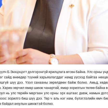
үүлч Б.Энхцэцэгт дэлгэрэнгүй ярилцлага өгсөн байна. Улс орны үн
цэг сайд өнөөдөр түүний харьяалагддаг намд үүсээд байгаа нөхц
лшгүй шүү дээ. Үзэл санааны зөрөлдөөн байж болно. Амьд, хөдө
. Харин зөрчил ямар шинж чанартай, ямар зорилгын төлөө байна вэ
аюул нь улс төрийн маргаан улс орны эрх ашгаас давж, намын до
хоос зорилго биш шүү дээ. Төр ч аль нэг нам, бүлэглэлийн өмч б
нэ байдал аюулын шинжтэй болно.