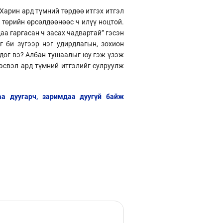
 Харин ард түмний төрдөө итгэх итгэл
 төрийн өрсөлдөөнөөс ч илүү ноцтой.
даа гаргасан ч засах чадвартай” гэсэн
 би зүгээр нэг удирдлагын, зохион
одог вэ? Албан тушаалыг юу гэж үзэж
 эсвэл ард түмний итгэлийг сулруулж
аа дуугарч, заримдаа дуугүй байж