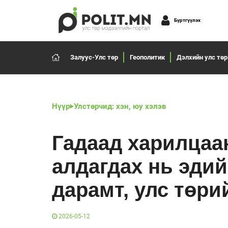
Бүртгүүлэх
Залуус-Улс төр
Геополитик
Дэлхийн улс төр
Нүүр
Улстөрчид: хэн, юу хэлэв
Гадаад харилцаа
алдагдах нь эдий
дарамт, улс төри
2026-05-12