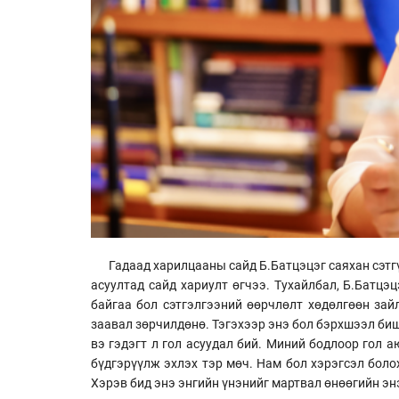
Гадаад харилцааны сайд Б.Батцэцэг саяхан сэтг
асуултад сайд хариулт өгчээ. Тухайлбал, Б.Батцэ
байгаа бол сэтгэлгээний өөрчлөлт хөдөлгөөн зай
заавал зөрчилдөнө. Тэгэхээр энэ бол бэрхшээл биш
вэ гэдэгт л гол асуудал бий. Миний бодлоор гол 
бүдгэрүүлж эхлэх тэр мөч. Нам бол хэрэгсэл боло
Хэрэв бид энэ энгийн үнэнийг мартвал өнөөгийн э