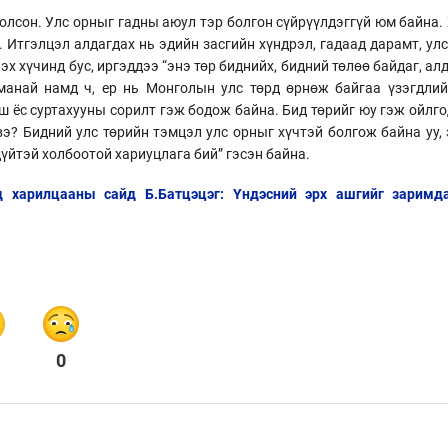
болсон. Улс орныг гадны аюул тэр болгон сүйрүүлдэггүй юм байна.
 Итгэлцэл алдагдах нь эдийн засгийн хүндрэл, гадаад дарамт, улс
х хүчинд бус, иргэддээ “энэ төр биднийх, бидний төлөө байдаг, ал
манай намд ч, ер нь Монголын улс төрд өрнөж байгаа үзэгдлийг
 ёс суртахууны сорилт гэж бодож байна. Бид төрийг юу гэж ойлг
э? Бидний улс төрийн тэмцэл улс орныг хүчтэй болгож байна уу,
үйтэй холбоотой хариуцлага бий” гэсэн байна.
ад харилцааны сайд Б.Батцэцэг: Үндэсний эрх ашгийг заримд
0