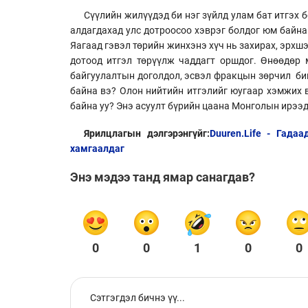
Сүүлийн жилүүдэд би нэг зүйлд улам бат итгэх 
алдагдахад улс дотроосоо хэврэг болдог юм байна.
Яагаад гэвэл төрийн жинхэнэ хүч нь захирах, эрхшээ
дотоод итгэл төрүүлж чаддагт оршдог. Өнөөдөр 
байгуулалтын доголдол, эсвэл фракцын зөрчил биш
байна вэ? Олон нийтийн итгэлийг юугаар хэмжих в
байна уу? Энэ асуулт бүрийн цаана Монголын ирээд
Ярилцлагын дэлгэрэнгүйг:
Duuren.Life - Гада
хамгаалдаг
Энэ мэдээ танд ямар санагдав?
0
0
1
0
0