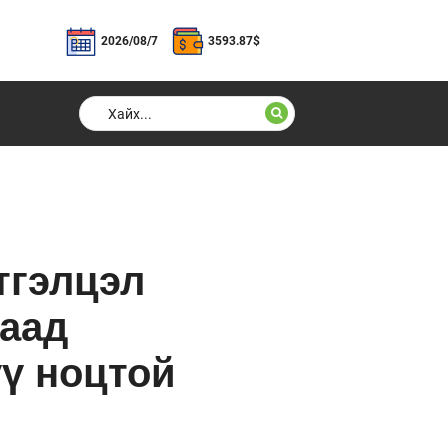
2026/08/7
3593.87
$
тгэлцэл
даад
үү ноцтой