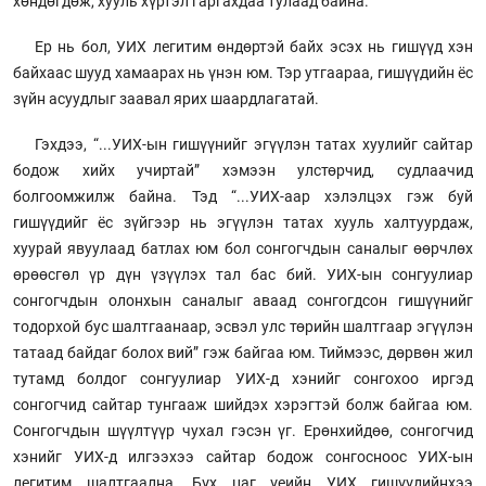
хөндөгдөж, хууль хүртэл гаргахдаа тулаад байна.
Ер нь бол, УИХ легитим өндөртэй байх эсэх нь гишүүд хэн
байхаас шууд хамаарах нь үнэн юм. Тэр утгаараа, гишүүдийн ёс
зүйн асуудлыг заавал ярих шаардлагатай.
Гэхдээ, “...УИХ-ын гишүүнийг эгүүлэн татах хуулийг сайтар
бодож хийх учиртай” хэмээн улстөрчид, судлаачид
болгоомжилж байна. Тэд “...УИХ-аар хэлэлцэх гэж буй
гишүүдийг ёс зүйгээр нь эгүүлэн татах хууль халтуурдаж,
хуурай явуулаад батлах юм бол сонгогчдын саналыг өөрчлөх
өрөөсгөл үр дүн үзүүлэх тал бас бий. УИХ-ын сонгуулиар
сонгогчдын олонхын саналыг аваад сонгогдсон гишүүнийг
тодорхой бус шалтгаанаар, эсвэл улс төрийн шалтгаар эгүүлэн
татаад байдаг болох вий” гэж байгаа юм. Тиймээс, дөрвөн жил
тутамд болдог сонгуулиар УИХ-д хэнийг сонгохоо иргэд
сонгогчид сайтар тунгааж шийдэх хэрэгтэй болж байгаа юм.
Сонгогчдын шүүлтүүр чухал гэсэн үг. Ерөнхийдөө, сонгогчид
хэнийг УИХ-д илгээхээ сайтар бодож сонгосноос УИХ-ын
легитим шалтгаална. Бүх цаг үеийн УИХ гишүүдийнхээ