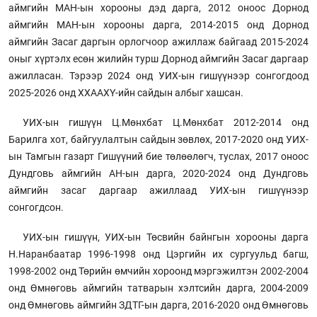
аймгийн МАН-ын хорооны дэд дарга, 2012 оноос Дорнод
аймгийн МАН-ын хорооны дарга, 2014-2015 онд Дорнод
аймгийн Засаг даргын орлогчоор ажиллаж байгаад 2015-2024
оныг хүртэлх есөн жилийн турш Дорнод аймгийн Засаг даргаар
ажилласан. Тэрээр 2024 онд УИХ-ын гишүүнээр сонгогдоод
2025-2026 онд ХХААХҮ-ийн сайдын албыг хашсан.
УИХ-ын гишүүн Ц.Мөнхбат Ц.Мөнхбат 2012-2014 онд
Барилга хот, байгуулалтын сайдын зөвлөх, 2017-2020 онд УИХ-
ын Тамгын газарт Гишүүний бие төлөөлөгч, туслах, 2017 оноос
Дундговь аймгийн АН-ын дарга, 2020-2024 онд Дундговь
аймгийн засаг даргаар ажиллаад УИХ-ын гишүүнээр
сонгогдсон.
УИХ-ын гишүүн, УИХ-ын Төсвийн байнгын хорооны дарга
Н.Наранбаатар 1996-1998 онд Цэргийн их сургуульд багш,
1998-2002 онд Төрийн өмчийн хороонд мэргэжилтэн 2002-2004
онд Өмнөговь аймгийн татварын хэлтсийн дарга, 2004-2009
онд Өмнөговь аймгийн ЗДТГ-ын дарга, 2016-2020 онд Өмнөговь