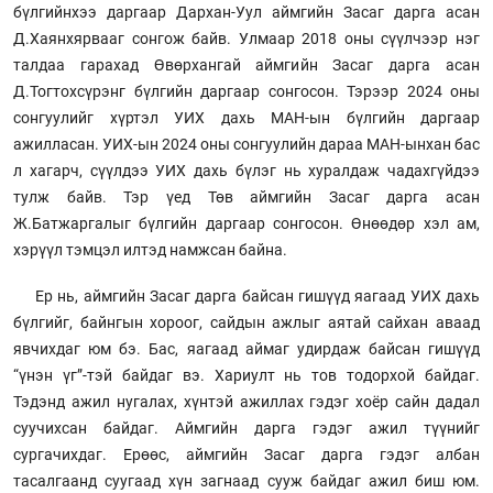
бүлгийнхээ даргаар Дархан-Уул аймгийн Засаг дарга асан
Д.Хаянхярвааг сонгож байв. Улмаар 2018 оны сүүлчээр нэг
талдаа гарахад Өвөрхангай аймгийн Засаг дарга асан
Д.Тогтохсүрэнг бүлгийн даргаар сонгосон. Тэрээр 2024 оны
сонгуулийг хүртэл УИХ дахь МАН-ын бүлгийн даргаар
ажилласан. УИХ-ын 2024 оны сонгуулийн дараа МАН-ынхан бас
л хагарч, сүүлдээ УИХ дахь бүлэг нь хуралдаж чадахгүйдээ
тулж байв. Тэр үед Төв аймгийн Засаг дарга асан
Ж.Батжаргалыг бүлгийн даргаар сонгосон. Өнөөдөр хэл ам,
хэрүүл тэмцэл илтэд намжсан байна.
Ер нь, аймгийн Засаг дарга байсан гишүүд яагаад УИХ дахь
бүлгийг, байнгын хороог, сайдын ажлыг аятай сайхан аваад
явчихдаг юм бэ. Бас, яагаад аймаг удирдаж байсан гишүүд
“үнэн үг”-тэй байдаг вэ. Хариулт нь тов тодорхой байдаг.
Тэдэнд ажил нугалах, хүнтэй ажиллах гэдэг хоёр сайн дадал
суучихсан байдаг. Аймгийн дарга гэдэг ажил түүнийг
сургачихдаг. Ерөөс, аймгийн Засаг дарга гэдэг албан
тасалгаанд суугаад хүн загнаад сууж байдаг ажил биш юм.