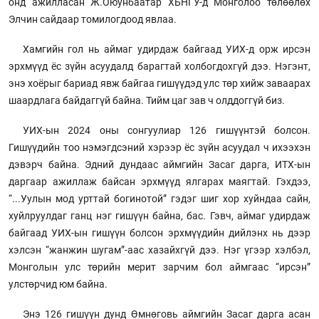
онд ажилласан Ж.Оюунбаатар ХБНГУ-д Монголоо төлөөлөх
Элчин сайдаар томилогдоод явлаа.
Хамгийн гол нь аймаг удирдаж байгаад УИХ-д орж ирсэн
эрхмүүд ёс зүйн асуудалд барагтай холбогдохгүй дээ. Нэгэнт,
энэ хоёрыг бариад явж байгаа гишүүдэд улс төр хийж заваарах
шаардлага байдаггүй байна. Тийм цаг зав ч олддоггүй биз.
УИХ-ын 2024 оны сонгуулиар 126 гишүүнтэй болсон.
Гишүүдийн тоо нэмэгдсэний хэрээр ёс зүйн асуудал ч ихээхэн
дэвэрч байна. Эдний дундаас аймгийн Засаг дарга, ИТХ-ын
даргаар ажиллаж байсан эрхмүүд ялгарах маягтай. Гэхдээ,
“...Уулын мод урттай богинотой” гэдэг шиг хор хуйндаа сайн,
хуйлруулдаг ганц нэг гишүүн байна, бас. Гэвч, аймаг удирдаж
байгаад УИХ-ын гишүүн болсон эрхмүүдийн дийлэнх нь дээр
хэлсэн “жанжин шугам”-аас хазайхгүй дээ. Нэг үгээр хэлбэл,
Монголын улс төрийн мерит зарчим бол аймгаас “ирсэн”
улстөрчид юм байна.
Энэ 126 гишүүн дунд Өмнөговь аймгийн Засаг дарга асан