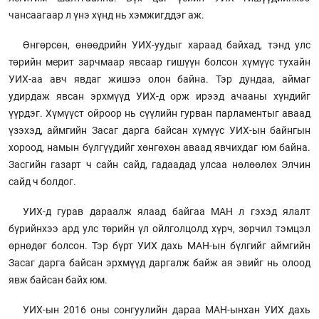
чансаагаар л үнэ хүнд нь хэмжигддэг аж.
Өнгөрсөн, өнөөдрийн УИХ-уудыг хараад байхад, тэнд улс
төрийн мерит зарчмаар явсаар гишүүн болсон хүмүүс тухайн
УИХ-аа авч явдаг жишээ олон байна. Тэр дундаа, аймаг
удирдаж явсан эрхмүүд УИХ-д орж ирээд ачааны хүндийг
үүрдэг. Хүмүүст ойроор нь сүүлийн гурван парламентыг аваад
үзэхэд, аймгийн Засаг дарга байсан хүмүүс УИХ-ын байнгын
хороод, намын бүлгүүдийг хөнгөхөн аваад явчихдаг юм байна.
Засгийн газарт ч сайн сайд, гадаадад улсаа нөлөөлөх Элчин
сайд ч болдог.
УИХ-д гурав дараалж ялаад байгаа МАН л гэхэд ялалт
бүрийнхээ ард улс төрийн үл ойлголцолд хүрч, зөрчил тэмцэл
өрнөдөг болсон. Тэр бүрт УИХ дахь МАН-ын бүлгийг аймгийн
Засаг дарга байсан эрхмүүд даргалж байж ая эвийг нь олоод
явж байсан байх юм.
УИХ-ын 2016 оны сонгуулийн дараа МАН-ынхан УИХ дахь