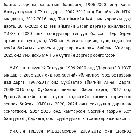
байгаль орчны хяналтын байцаагч, 1996-2000 онд Баян-
Өнжүүл сумын ИТХ-ын дарга, 2002-2012 онд Төв аймгийн ИТХ-
ын дарга, 2012-2016 онд Төв аймгийн МАН-ын хорооны дэд
дарга, 2016-2020 онд Төв аймгийн Засаг даргаар ажилласан.
УИХ-ын 2020 оны сонгуулиар гишүүн болсон. Тэр бүрэн
эрхийнхээ хугацаанд УИХ-ын Байгаль орчин, хүнс, хөдөө аж
ахуйн байнгын хорооны даргаар ажиллаж байсан. Улмаар,
2025 онд УИХ дахь МАН-ын бүлгийн даргаар сонгогдсон.
УИХ-ын гишүүн Ж.Батсуурь 1999-2000 онд “Дөрвөлт” ОНӨҮГ-
ын дарга, 2005-2007 онд Төр, засгийн үйлчилгээг эрхлэх газрын
дэд дарга, 1997-2017 онд Сүхбаатар аймгийн АН-ын дарга,
2008-2016 онд Сүхбаатар аймгийн Засаг дарга, 2017 онд
Ерөнхийлөгчийн орон нутаг, хөдөөгийн хөгжил хариуцсан
зөвлөх байсан. УИХ-ын 2020, 2024 оны сонгуульд дараалан
сонгогдсон. 2024-2025 онд хамтарсан Засгийн газрын Хот
байгуулалт, барилга, орон сууцжуулалтын сайдаар ажилласан.
УИХ-ын гишүүн М.Бадамсүрэн 2009-2012 онд Дорнод