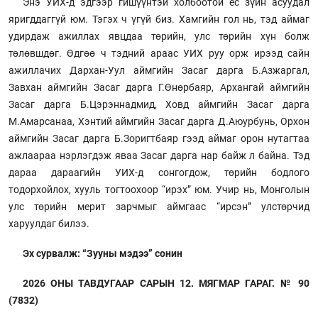
Энэ УИХ-д эдгээр гишүүнтэй холбоотой ёс зүйн асуудал
яригддаггүй юм. Тэгэх ч үгүй биз. Хамгийн гол нь, тэд аймаг
удирдаж ажиллах явцдаа төрийн, улс төрийн хүн болж
төлөвшдөг. Өдгөө ч тэдний араас УИХ руу орж ирээд сайн
ажиллачих Дархан-Уул аймгийн Засаг дарга Б.Азжаргал,
Завхан аймгийн Засаг дарга Г.Өнөрбаяр, Архангай аймгийн
Засаг дарга Б.Цэрэннадмид, Ховд аймгийн Засаг дарга
М.Амарсанаа, Хэнтий аймгийн Засаг дарга Д.Аюурбунь, Орхон
аймгийн Засаг дарга Б.Зоригтбаяр гээд аймаг орон нутагтаа
ажлаараа нэрлэгдэж яваа Засаг дарга нар байж л байна. Тэд
дараа дараагийн УИХ-д сонгогдож, төрийн бодлого
тодорхойлох, хууль тогтоохоор “ирэх” юм. Учир нь, Монголын
улс төрийн мерит зарчмыг аймгаас “ирсэн” улстөрчид
харуулдаг билээ.
Эх сурвалж: “Зууны мэдээ” сонин
2026 ОНЫ ТАВДУГААР САРЫН 12. МЯГМАР ГАРАГ. № 90
(7832)