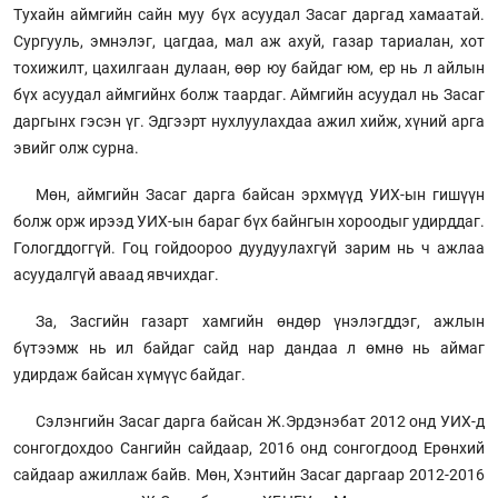
Тухайн аймгийн сайн муу бүх асуудал Засаг даргад хамаатай.
Сургууль, эмнэлэг, цагдаа, мал аж ахуй, газар тариалан, хот
тохижилт, цахилгаан дулаан, өөр юу байдаг юм, ер нь л айлын
бүх асуудал аймгийнх болж таардаг. Аймгийн асуудал нь Засаг
даргынх гэсэн үг. Эдгээрт нухлуулахдаа ажил хийж, хүний арга
эвийг олж сурна.
Мөн, аймгийн Засаг дарга байсан эрхмүүд УИХ-ын гишүүн
болж орж ирээд УИХ-ын бараг бүх байнгын хороодыг удирддаг.
Гологддоггүй. Гоц гойдоороо дуудуулахгүй зарим нь ч ажлаа
асуудалгүй аваад явчихдаг.
За, Засгийн газарт хамгийн өндөр үнэлэгддэг, ажлын
бүтээмж нь ил байдаг сайд нар дандаа л өмнө нь аймаг
удирдаж байсан хүмүүс байдаг.
Сэлэнгийн Засаг дарга байсан Ж.Эрдэнэбат 2012 онд УИХ-д
сонгогдохдоо Сангийн сайдаар, 2016 онд сонгогдоод Ерөнхий
сайдаар ажиллаж байв. Мөн, Хэнтийн Засаг даргаар 2012-2016