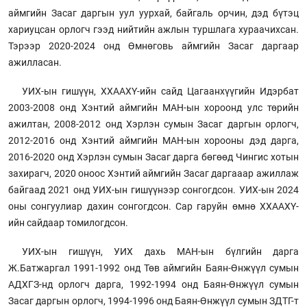
аймгийн Засаг даргын уул уурхай, байгаль орчин, дэд бүтэц
хариуцсан орлогч гээд нийтийн ажлын туршлага хураачихсан.
Тэрээр 2020-2024 онд Өмнөговь аймгийн Засаг даргаар
ажилласан.
УИХ-ын гишүүн, ХХААХҮ-ийн сайд Цагаанхүүгийн Идэрбат
2003-2008 онд Хэнтий аймгийн МАН-ын хороонд улс төрийн
ажилтан, 2008-2012 онд Хэрлэн сумын Засаг даргын орлогч,
2012-2016 онд Хэнтий аймгийн МАН-ын хорооны дэд дарга,
2016-2020 онд Хэрлэн сумын Засаг дарга бөгөөд Чингис хотын
захирагч, 2020 оноос Хэнтий аймгийн Засаг даргааар ажиллаж
байгаад 2021 онд УИХ-ын гишүүнээр сонгогдсон. УИХ-ын 2024
оны сонгуулиар дахин сонгогдсон. Сар гаруйн өмнө ХХААХҮ-
ийн сайдаар томилогдсон.
УИХ-ын гишүүн, УИХ дахь МАН-ын бүлгийн дарга
Ж.Батжаргал 1991-1992 онд Төв аймгийн Баян-Өнжүүл сумын
АДХГЗ-нд орлогч дарга, 1992-1994 онд Баян-Өнжүүл сумын
Засаг даргын орлогч, 1994-1996 онд Баян-Өнжүүл сумын ЗДТГ-т