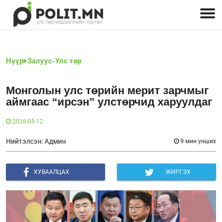
Улстөрчид: хэн, юу хэлэв
Дэлхийн улс төр
Чөлөөт хэвлэл
Залуус-Улс төр
Геополитик
Нийгэм
Нүүр
Залуус-Улс төр
Монголын улс төрийн мерит зарчмыг
аймгаас “ирсэн” улстөрчид харуулдаг
2026-05-12
Нийтэлсэн: Админ
9 мин унших
ХУВААЛЦАХ
ЖИРГЭХ