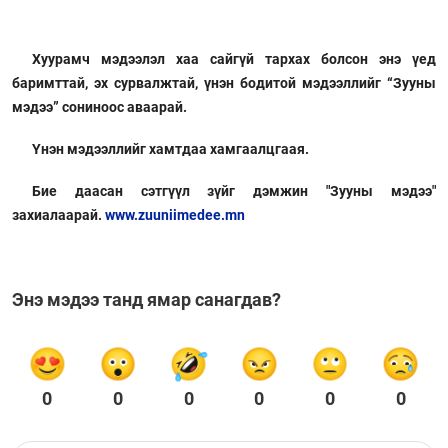
Хуурамч мэдээлэл хаа сайгүй тархах болсон энэ үед
баримттай, эх сурвалжтай, үнэн бодитой мэдээллийг “Зууны
мэдээ” сониноос аваарай.
Үнэн мэдээллийг хамтдаа хамгаалцгаая.
Бие даасан сэтгүүл зүйг дэмжин "Зууны мэдээ"
захиалаарай.
www.zuuniimedee.mn
Энэ мэдээ танд ямар санагдав?
0
0
0
0
0
0