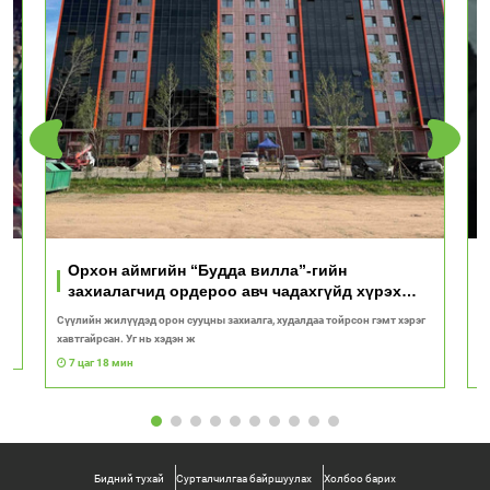
Орхон аймгийн “Будда вилла”-гийн
захиалагчид ордероо авч чадахгүйд хүрэх
вий!
Сүүлийн жилүүдэд орон сууцны захиалга, худалдаа тойрсон гэмт хэрэг
“
хавтгайрсан. Уг нь хэдэн ж
ба
7 цаг 18 мин
Бидний тухай
Сурталчилгаа байршуулах
Холбоо барих