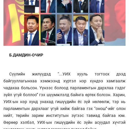
Б.ДАМДИН-ОЧИР
Сүүлийн жилүүдэд “...УИХ хууль тогтоох дээд
байгууллагынхаа хэмжээнд хүртэл нэр хүндээ хамгаалж
чадахаа больсон. Үүнээс болоод парламентын дархлаа гэдэг
зүйл үгүй боллоо” гэх шүүмжлэлд байнга өртөх болсон. Харин,
УИХ-ын нэр хүнд унахад гишүүдийн ёс зүй нөлөөлж, тэр нь
парламентын дархлааг үгүй хийж байгаа гэх “онош”-ийг олон
нийт, төрийн зарим институтын зүгээс тавиад байгаа юм.
Өөрөөр хэлбэл, УИХ-ын гишүүдийн ёс зүйн асуудал хүчтэй