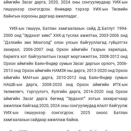
аймгийн Засаг дарга, 2020, 2024 оны сонгуулиудаар УИХ-ын
гишүүнээр сонгогдсон. Өнөөдөр тэрээр УИХ-ын Төсвийн
байнгын хорооны даргаар ажилладаг.
УИХ-ын гишүүн, Батлан хамгаалахын сайд Д.Батлут 1994-
2000 онд “Эрдэнэт хивс” ХХК-д туслах ажилтан, 2003-2006 онд
“Дэлхийн зөн Монголд” олон улсын байгууллагад гүйцэтгэх
захирал, 2006-2007 онд Орхон аймгийн Газрын харилцаа,
барилга хот байгуулалтын газарт мэргэжилтэн, 2008-2012 онд
Орхон аймгийн Баян-Өндөр сумын Засаг даргын орлогч, 2006-
2013 онд Орхон аймгийн НАМЗХ-ны дарга, 2013-2020 онд Орхон
аймгийн МАН-ын дарга, 2010-2012 онд Баян-Өндөр сумын
НАШБ-ын дарга, 2008-2020 онд Орхон аймгийн ИТХ-ын
төлөөлөгч, тэргүүлэгч, бүлгийн дарга, 2016-2020 онд Орхон
аймгийн Засаг дарга бөгөөд “Эрдэнэт” хотын захирагчаар
ажиллаж байгаад 2020, 2024 оны сонгуулиудад ялалт байгуулж
УИХ-ын гишүүнээр сонгогдсон. 2025 оноос Батлан
хамгаалахын сайдаар ажиллаж байна.