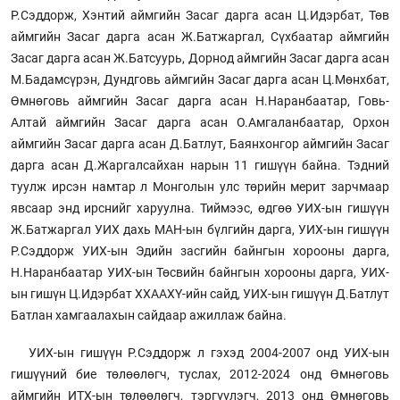
Р.Сэддорж, Хэнтий аймгийн Засаг дарга асан Ц.Идэрбат, Төв
аймгийн Засаг дарга асан Ж.Батжаргал, Сүхбаатар аймгийн
Засаг дарга асан Ж.Батсуурь, Дорнод аймгийн Засаг дарга асан
М.Бадамсүрэн, Дундговь аймгийн Засаг дарга асан Ц.Мөнхбат,
Өмнөговь аймгийн Засаг дарга асан Н.Наранбаатар, Говь-
Алтай аймгийн Засаг дарга асан О.Амгаланбаатар, Орхон
аймгийн Засаг дарга асан Д.Батлут, Баянхонгор аймгийн Засаг
дарга асан Д.Жаргалсайхан нарын 11 гишүүн байна. Тэдний
туулж ирсэн намтар л Монголын улс төрийн мерит зарчмаар
явсаар энд ирснийг харуулна. Тиймээс, өдгөө УИХ-ын гишүүн
Ж.Батжаргал УИХ дахь МАН-ын бүлгийн дарга, УИХ-ын гишүүн
Р.Сэддорж УИХ-ын Эдийн засгийн байнгын хорооны дарга,
Н.Наранбаатар УИХ-ын Төсвийн байнгын хорооны дарга, УИХ-
ын гишүн Ц.Идэрбат ХХААХҮ-ийн сайд, УИХ-ын гишүүн Д.Батлут
Батлан хамгаалахын сайдаар ажиллаж байна.
УИХ-ын гишүүн Р.Сэддорж л гэхэд 2004-2007 онд УИХ-ын
гишүүний бие төлөөлөгч, туслах, 2012-2024 онд Өмнөговь
аймгийн ИТХ-ын төлөөлөгч, тэргүүлэгч, 2013 онд Өмнөговь