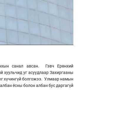
нхын санал авсан. Гэвч Ерөнхий
й хуульчид уг асуудлаар Захиргааны
ыг хүчингүй болгожээ. Улмаар намын
албан ёсны болон албан бус даргагүй