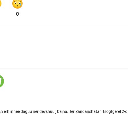
0
rhiinhee daguu ner devshuulj baina. Ter Zandanshatar, Tsogtgerel 2-oro