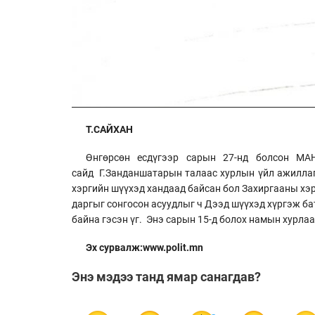
Т.САЙХАН
Өнгөрсөн есдүгээр сарын 27-нд болсон МА
сайд Г.Занданшатарын талаас хурлын үйл ажиллаг
хэргийн шүүхэд хандаад байсан бол Захиргааны хэ
даргыг сонгосон асуудлыг ч Дээд шүүхэд хүргэж ба
байна гэсэн үг. Энэ сарын 15-д болох намын хурл
Эх сурвалж:www.polit.mn
Энэ мэдээ танд ямар санагдав?