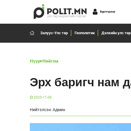
Бүртгүүлэх
Залуус-Улс төр
Геополитик
Дэлхийн улс төр
Нүүр
Нийгэм
Эрх баригч нам д
2025-11-06
Нийтэлсэн: Админ