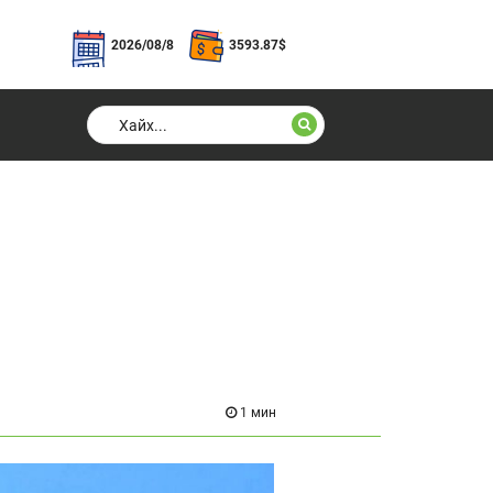
2026/08/8
3593.87
$
1 мин