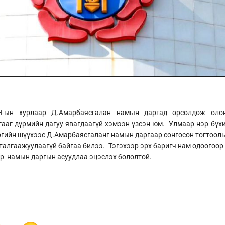
Н-ын хурлаар Д.Амарбаясгалан намын даргад өрсөлдөж оло
ааг дүрмийн дагуу явагдаагүй хэмээн үзсэн юм. Улмаар нэр бүхи
ргийн шүүхээс Д.Амарбаясгаланг намын даргаар сонгосон тогтоол
талгаажуулаагүй байгаа билээ. Тэгэхээр эрх баригч нам одоогоор 
аар намын даргын асуудлаа эцэслэх бололтой.