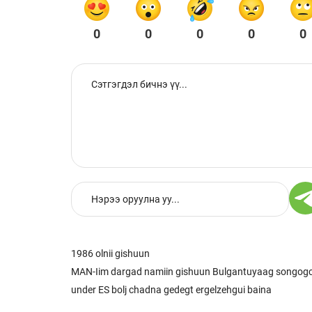
0
0
0
0
0
1986 olnii gishuun
MAN-Iim dargad namiin gishuun Bulgantuyaag songogch e
under ES bolj chadna gedegt ergelzehgui baina