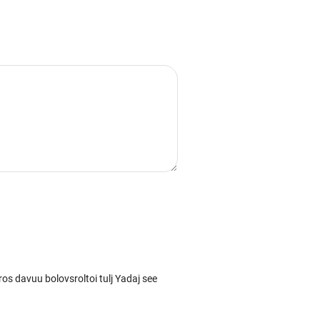
s davuu bolovsroltoi tulj Yadaj see