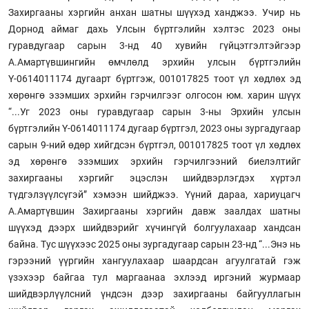
Захиргааны хэргийн анхан шатны шүүхэд ханджээ. Учир нь
Дорнод аймаг дахь Улсын бүртгэлийн хэлтэс 2023 оны
гуравдугаар сарын 3-нд 40 хувийн гүйцэтгэлтэйгээр
А.Амартүвшингийн өмчлөлд эрхийн улсын бүртгэлийн
Ү-0614011174 дугаарт бүртгэж, 001017825 тоот үл хөдлөх эд
хөрөнгө эзэмших эрхийн гэрчилгээг олгосон юм. харин шүүх
“...Уг 2023 оны гуравдугаар сарын 3-ны Эрхийн улсын
бүртгэлийн Ү-0614011174 дугаар бүртгэл, 2023 оны зургадугаар
сарын 9-ний өдөр хийгдсэн бүртгэл, 001017825 тоот үл хөдлөх
эд хөрөнгө эзэмших эрхийн гэрчилгээний биелэлтийг
захиргааны хэргийг эцэслэн шийдвэрлэгдэх хүртэл
түдгэлзүүлсүгэй” хэмээн шийджээ. Үүний дараа, хариуцагч
А.Амартүвшин Захиргааны хэргийн давж заалдах шатны
шүүхэд дээрх шийдвэрийг хүчингүй болгуулахаар хандсан
байна. Тус шүүхээс 2025 оны зургадугаар сарын 23-нд “...Энэ нь
гэрээний үүргийн хангуулахаар шаардсан агуулгатай гэж
үзэхээр байгаа тул маргаанаа эхлээд иргэний журмаар
шийдвэрлүүлсний үндсэн дээр захиргааны байгууллагын