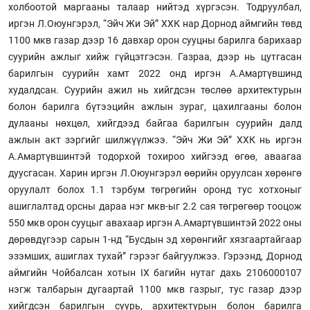
холбоотой маргааны талаар нийтэд хүргэсэн. Тодруулбал,
иргэн Л.Оюунгэрэл, “Эйч Жи Эй” ХХК нар Дорнод аймгийн төвд
1100 мкв газар дээр 16 давхар орон сууцны барилга барихаар
суурийн ажлыг хийж гүйцэтгэсэн. Газраа, дээр нь цутгасан
барилгын суурийн хамт 2022 онд иргэн А.Амартүвшинд
худалдсан. Суурийн ажил нь хийгдсэн төслөө архитектурын
болон барилга бүтээцийн ажлын зураг, цахилгааны болон
дулааны нөхцөл, хийгдээд байгаа барилгын суурийн далд
ажлын акт зэргийг шилжүүлжээ. “Эйч Жи Эй” ХХК нь иргэн
А.Амартүвшинтэй тодорхой тохироо хийгээд өгөө, аваагаа
дуусгасан. Харин иргэн Л.Оюунгэрэл өөрийн оруулсан хөрөнгө
оруулалт болох 1.1 тэрбум төгрөгийн оронд тус хотхоныг
ашиглалтад орсны дараа нэг мкв-ыг 2.2 сая төгрөгөөр тооцож
550 мкв орон сууцыг авахаар иргэн А.Амартүвшинтэй 2022 оны
дөрөвдүгээр сарын 1-нд “Бусдын эд хөрөнгийг хязгаартайгаар
эзэмших, ашиглах тухай” гэрээг байгуулжээ. Гэрээнд, Дорнод
аймгийн Чойбалсан хотын IX багийн нутаг дахь 2106000107
нэгж талбарын дугаартай 1100 мкв газрыг, тус газар дээр
хийгдсэн барилгын суурь, архитектурын болон барилга