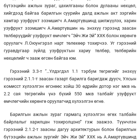
бүтээцийн ажлын зураг, цахилгааны болон дулааны нөхцөл,
хийгдээд байгаа барилгын суурийн далд ажлын акт зэргийн
хамтар узуфрукт эзэмшигч А.Амартүвшинд шилжүүлэх, харин
узуфрукт эзэмшигч А.Амартүвшин нь энэхүү гэрээнд заасан
төлбөрүүдийг узуфрукт өмчлөгч “Эйч Жи Эй” ХХК болон хөрөнгө
оруулагч Л.Оюунгэрэл нарт төлөхөөр тохирчээ. Уг гэрээний
гуравдугаар зүйлд узуфруктын хариу төлбөр, төлбөрийн
нөхцөлийг ч зааж өгсөн байгаа юм.
Гэрээний 3.3-т “…Үлдэгдэл 1.1 тэрбум төгрөгийг энэхүү
гэрээний 2.1.1-т заасан газарт барилга баригдаж дуусч, Улсын
комисст хүлээлгэн өгснөөс хойш 30 өдрийн дотор нэг мкв нь
2.2 сая төгрөгийн үнэ бүхий 550 мкв талбайг узуфрукт
өмчлөгчийн хөрөнгө оруулагчид хүлээлгэн өгнө.
Барилгын ажлын зураг гармагц хүлээлгэн өгөх талбайн
байрлалыг харилцан тохиролцоно” гэж заажээ. Түүнчлэн
гэрээний 2.1.2-т заасны дагуу архитектурын болон барилгын
бүтээцийн ажлын зургийг Эйч Жи Эй” ХХК нь А.Амартүвшинд