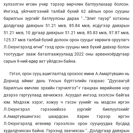
хүлээлгэн өгсөн учир тэрээр өөрчлөн батлуулахаар болсон.
Ингээд, үйлчилгээний талбай бүхий 62 айлын орон сууцны
барилгын зургийг батлуулсны дараа “…“Элит тауэр” хотхоны
долдугаар давхрын 51.21 мкв, 85.84 мкв, есдүгээр давхрын
51.21 мкв, 10 дугаар давхрын 51.21 мкв, 85.83 мкв, 97.87 мкв,
125.37 мкв талбай бүхий долоон орон сууцыг хөрөнгө оруулагч
Л.Оюунгэрэлд өгнө” гээд орон сууцны мкв бүхий давхар болон
тоотуудыг зааж баталгаажуулаад 2022 оны арванхоёрдугаар
сарын 9-ний өдөр акт үйлдсэн байна.
Гэтэл, орон сууц ашиглалтад орохоос өмнө А.Амартүвшин нь
Дорнод аймаг дахь Улсын бүртгэлийн газраас “Дуусаагүй
барилгын өмчлөх эрхийн гэрчилгээ”-г ганцхан өөрийнхөө нэр
дээрээ гаргуулаад авчихжээ. Асуудал ингээд эхэлсэн байгаа
юм. Мэдээж хэрэг, хожуу ч гэсэн үүнийг нь мэдсэн иргэн
Л.Оюунгэрэл гэрээнийхээ үүргийг биелүүлэхийг
А.Амартүвшингээс шаардсан. Харин тэрээр иргэн
Л.Оюунгэрэлд өгөхөөр гэрээлсэн орон сууцнуудаа бусдад
худалдчихсан байна. Гэрээнд заачихсан “…Долдугаар давхрын