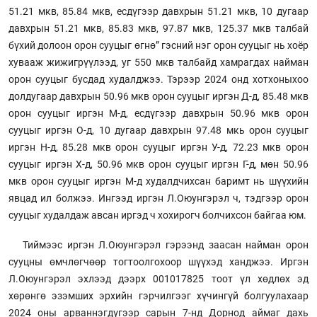
51.21 мкв, 85.84 мкв, есдүгээр давхрын 51.21 мкв, 10 дугаар
давхрын 51.21 мкв, 85.83 мкв, 97.87 мкв, 125.37 мкв талбай
бүхий долоон орон сууцыг өгнө” гэсний нэг орон сууцыг нь хоёр
хувааж жижигрүүлээд, уг 550 мкв талбайд хамрагдах найман
орон сууцыг бусдад худалджээ. Тэрээр 2024 онд хотхоныхоо
долдугаар давхрын 50.96 мкв орон сууцыг иргэн Д-д, 85.48 мкв
орон сууцыг иргэн М-д, есдүгээр давхрын 50.96 мкв орон
сууцыг иргэн О-д, 10 дугаар давхрын 97.48 мкь орон сууцыг
иргэн Н-д, 85.28 мкв орон сууцыг иргэн У-д, 72.23 мкв орон
сууцыг иргэн Х-д, 50.96 мкв орон сууцыг иргэн Г-д, мөн 50.96
мкв орон сууцыг иргэн М-д худалдчихсан баримт нь шүүхийн
явцад ил болжээ. Ингээд иргэн Л.Оюунгэрэл ч, тэдгээр орон
сууцыг худалдаж авсан иргэд ч хохирогч болчихсон байгаа юм.
Тиймээс иргэн Л.Оюунгэрэл гэрээнд заасан найман орон
сууцны өмчлөгчөөр тогтоолгохоор шүүхэд ханджээ. Иргэн
Л.Оюунгэрэл эхлээд дээрх 001017825 тоот үл хөдлөх эд
хөрөнгө эзэмших эрхийн гэрчилгээг хүчингүй болгуулахаар
2024 оны арваннэгдүгээр сарын 7-нд Дорнод аймаг дахь