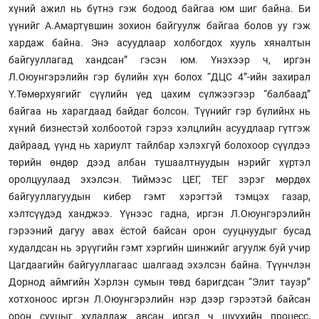
хүний ажил нь бүтнэ гэж бодоод байгаа юм шиг байна. Би
үүнийг А.Амартүвшин зохион байгуулж байгаа болов уу гэж
хардаж байна. Энэ асуудлаар холбогдох хууль хяналтын
байгууллагад хандсан” гэсэн юм. Үнэхээр ч, иргэн
Л.Оюунгэрэлийн гэр бүлийн хүн болох “ДЦС 4”-ийн захирал
Ү.Төмөрхуягийг сүүлийн үед цахим сүлжээгээр “балбаад”
байгаа нь харагдаад байдаг болсон. Түүнийг гэр бүлийнх нь
хүний бизнестэй холбоотой гэрээ хэлцлийн асуудлаар гүтгэж
дайраад, үүнд нь хариулт тайлбар хэлэхгүй болохоор сүүлдээ
төрийн өндөр дээд албан тушаалтнуудын нэрийг хүртэл
оролцуулаад эхэлсэн. Тиймээс ЦЕГ, ТЕГ зэрэг мөрдөх
байгууллагуудын кибер гэмт хэрэгтэй тэмцэх газар,
хэлтсүүдэд ханджээ. Үүнээс гадна, иргэн Л.Оюунгэрэлийн
гэрээний дагуу авах ёстой байсан орон сууцнуудыг бусад
худалдсан нь эрүүгийн гэмт хэргийн шинжийг агуулж буй учир
Цагдаагийн байгууллагаас шалгаад эхэлсэн байна. Түүнчлэн
Дорнод аймгийн Хэрлэн сумын төвд баригдсан “Элит тауэр”
хотхоноос иргэн Л.Оюунгэрэлийн нэр дээр гэрээтэй байсан
орон сууцыг худалдаж авсан иргэд ч шүүхийн процесс,