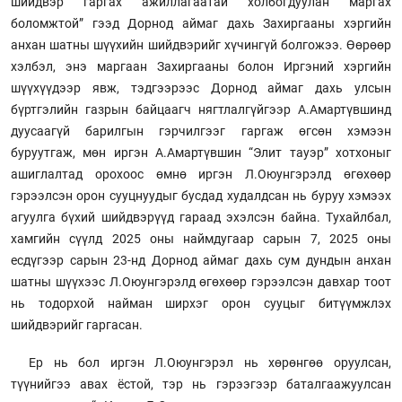
шийдвэр гаргах ажиллагаатай холбогдуулан маргах
боломжтой” гээд Дорнод аймаг дахь Захиргааны хэргийн
анхан шатны шүүхийн шийдвэрийг хүчингүй болгожээ. Өөрөөр
хэлбэл, энэ маргаан Захиргааны болон Иргэний хэргийн
шүүхүүдээр явж, тэдгээрээс Дорнод аймаг дахь улсын
бүртгэлийн газрын байцаагч нягтлалгүйгээр А.Амартүвшинд
дуусаагүй барилгын гэрчилгээг гаргаж өгсөн хэмээн
буруутгаж, мөн иргэн А.Амартүвшин “Элит тауэр” хотхоныг
ашиглалтад орохоос өмнө иргэн Л.Оюунгэрэлд өгөхөөр
гэрээлсэн орон сууцнуудыг бусдад худалдсан нь буруу хэмээх
агуулга бүхий шийдвэрүүд гараад эхэлсэн байна. Тухайлбал,
хамгийн сүүлд 2025 оны наймдугаар сарын 7, 2025 оны
есдүгээр сарын 23-нд Дорнод аймаг дахь сум дундын анхан
шатны шүүхээс Л.Оюунгэрэлд өгөхөөр гэрээлсэн давхар тоот
нь тодорхой найман ширхэг орон сууцыг битүүмжлэх
шийдвэрийг гаргасан.
Ер нь бол иргэн Л.Оюунгэрэл нь хөрөнгөө оруулсан,
түүнийгээ авах ёстой, тэр нь гэрээгээр баталгаажуулсан