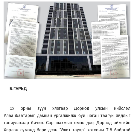
Б.ГАРЬД
Эх орны зүүн хязгаар Дорнод улсын нийслэл
Улаанбаатарыг дамнан үргэлжилж буй нэгэн таагүй явдлыг
таниулахаар бичив. Сар шахмын өмнө дөө, Дорнод аймгийн
Хэрлэн суманд баригдсан “Элит тауэр” хотхоны 7-8 байртай