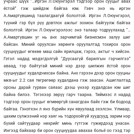
учраас шүүх “…Иргэн Л.Оюунгэрэл тэдгээр орон сууцыг авах
ёстой” гэж шийдэж байгаа юм. Гэвч энэ нь иргэн
А.Амартүвшинд таалагдаагүй бололтой. Иргэн Л.Оюунгэрэл,
түүний гэр бүл рүү довтлох ажлыг зохион байгуулж байгаа
бололтой. Иргэн Л.Оюунгэрэлээс энэ талаар тодруулахад “…
А.Амартүвшин уг нь анх зарчимтай бизнесмэн залуу шиг
байсан. Миний оруулсан хөрөнгө оруулалтад тохирох орон
сууцнуудыг өгөхөө маш сайн ярилцаж, гэрээ, актыг ч хийсэн.
Гэтэл надад мэдэгдэлгүй “Дуусаагүй барилгын гэрчилгээ”
аваад, тэр байтугай миний нэр дээр шилжих ёстой орон
сууцнуудыг худалдчихсан байна. Анх гэрээн дээр орон сууцны
мкв-ыг 2.2 сая төгрөгөөр худалдана гэж заасан. Ашиглалтад
орсны дарай гурван саяаас дээш үнээр худалдсан юм шиг
байна билээ. Тэгэхээр зөрүү гарч таарна. Тиймээс л надад
тэдгээр орон сууцыг өгмөөргүй санагдсан байх гэж би бодоод
байгаа. Гэнэтхэн л янз бүрийн хүн явуулаад эхэлсэн. Улмаар,
цахим сүлжээний нэр хаяг нь тодорхойгүй хуудсууд, зарим нэр
бүхий сайтуудаар нөхрийг минь гүтгэж гүжирдээд унасан.
Ингээд байхаар би орон сууцнуудаа авахаа больё оо гээд тэр