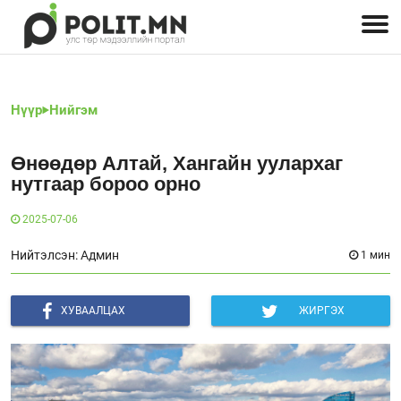
Улстөрчид: хэн, юу хэлэв
Дэлхийн улс төр
Чөлөөт хэвлэл
Залуус-Улс төр
Геополитик
Нийгэм
Нүүр
Нийгэм
Өнөөдөр Алтай, Хангайн уулархаг
нутгаар бороо орно
2025-07-06
Нийтэлсэн: Админ
1 мин
ХУВААЛЦАХ
ЖИРГЭХ