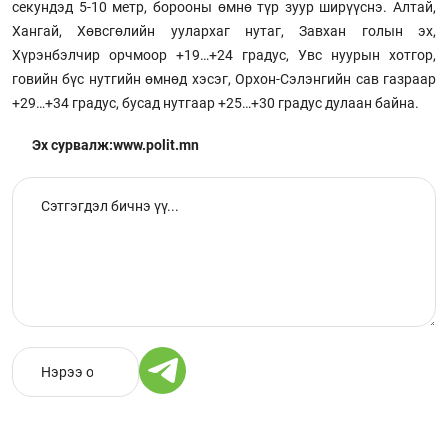
секундэд 5-10 метр, борооны өмнө түр зуур ширүүснэ. Алтай,
Хангай, Хөвсгөлийн уулархаг нутаг, Завхан голын эх,
Хүрэнбэлчир орчмоор +19…+24 градус, Увс нуурын хотгор,
говийн бүс нутгийн өмнөд хэсэг, Орхон-Сэлэнгийн сав газраар
+29…+34 градус, бусад нутгаар +25…+30 градус дулаан байна.
Эх сурвалж:www.polit.mn