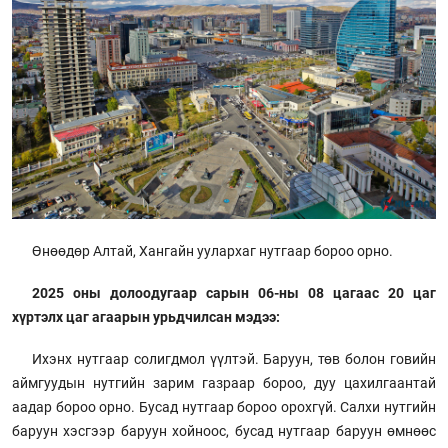
Өнөөдөр Алтай, Хангайн уулархаг нутгаар бороо орно.
2025 оны долоодугаар сарын 06-ны 08 цагаас 20 цаг
хүртэлх цаг агаарын урьдчилсан мэдээ:
Ихэнх нутгаар солигдмол үүлтэй. Баруун, төв болон говийн
аймгуудын нутгийн зарим газраар бороо, дуу цахилгаантай
аадар бороо орно. Бусад нутгаар бороо орохгүй. Салхи нутгийн
баруун хэсгээр баруун хойноос, бусад нутгаар баруун өмнөөс