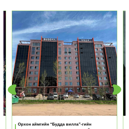
Орхон аймгийн “Будда вилла”-гийн