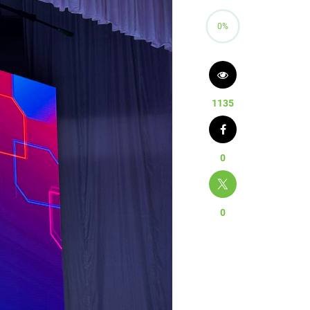
0%
1135
0
0