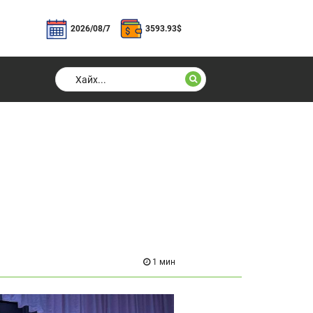
2026/08/7
3593.93
$
1 мин