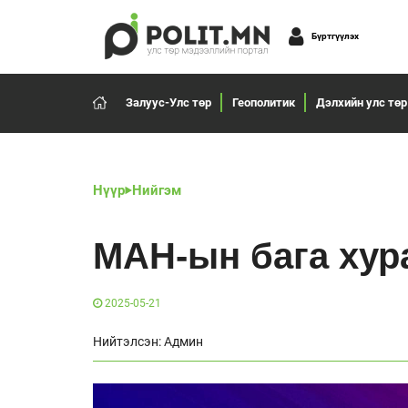
Бүртгүүлэх
Залуус-Улс төр
Геополитик
Дэлхийн улс төр
Нүүр
Нийгэм
МАН-ын бага хур
2025-05-21
Нийтэлсэн: Админ