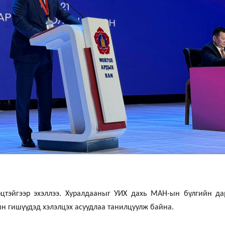
рцтэйгээр эхэллээ. Хуралдааныг УИХ дахь МАН-ын бүлгийн д
н гишүүдэд хэлэлцэх асуудлаа танилцуулж байна.