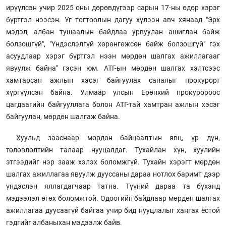
ирүүлсэн учир 2025 оны дөрөвдүгээр сарын 17-ны өдөр хэрэг
бүртгэл нээсэн. Уг тогтоолын дагуу хүлээн авч хянаад "Эрх
мэдэл, албан тушаалын байдлаа урвуулан ашиглан байж
болзошгүй", "Үндэслэлгүй хөрөнгөжсөн байж болзошгүй" гэх
асуудлаар хэрэг бүртгэл нээн мөрдөн шалгах ажиллагааг
явуулж байна" гэсэн юм. АТГ-ын мөрдөн шалгах хэлтсээс
хамтарсан ажлын хэсэг байгуулах саналыг прокурорт
хүргүүлсэн байна. Улмаар улсын Ерөнхий прокуророос
цагдаагийн байгууллага болон АТГ-тай хамтран ажлын хэсэг
байгуулан, мөрдөн шалгаж байна.
Хуульд зааснаар мөрдөн байцаалтын явц, үр дүн,
төлөвлөлтийн талаар нууцалдаг. Тухайлан хүн, хуулийн
этгээдийг нэр зааж хэлэх боломжгүй. Тухайн хэрэгт мөрдөн
шалгах ажиллагаа явуулж дууссаны дараа нотлох баримт дээр
үндэслэн яллагдагчаар татна. Түүний дараа та бүхэнд
мэдээлэл өгөх боломжтой. Одоогийн байдлаар мөрдөн шалгах
ажиллагаа дуусаагүй байгаа учир бид нууцлалыг хангах ёстой
гэдгийг албаныхан мэдээлж байв.