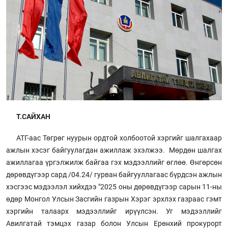
Т.САЙХАН
АТГ-аас Төгрөг нуурын ордтой холбоотой хэргийг шалгахаар
ажлын хэсэг байгуулагдан ажиллаж эхэлжээ. Мөрдөн шалгах
ажиллагаа үргэлжилж байгаа гэх мэдээллийг өглөө. Өнгөрсөн
дөрөвдүгээр сард /04.24/ гурван байгууллагаас бүрдсэн ажлын
хэсгээс мэдээлэл хийхдээ "2025 оны дөрөвдүгээр сарын 11-ны
өдөр Монгол Улсын Засгийн газрын Хэрэг эрхлэх газраас гэмт
хэргийн талаарх мэдээллийг ирүүлсэн. Уг мэдээллийг
Авилгатай тэмцэх газар болон Улсын Ерөнхий прокурорт