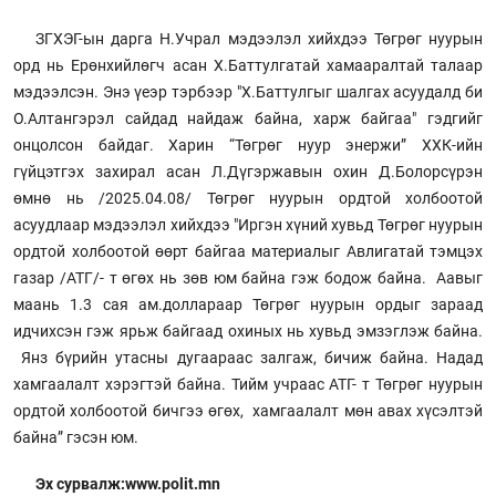
ЗГХЭГ-ын дарга Н.Учрал мэдээлэл хийхдээ Төгрөг нуурын
орд нь Ерөнхийлөгч асан Х.Баттулгатай хамааралтай талаар
мэдээлсэн. Энэ үеэр тэрбээр "Х.Баттулгыг шалгах асуудалд би
О.Алтангэрэл сайдад найдаж байна, харж байгаа" гэдгийг
онцолсон байдаг. Харин “Төгрөг нуур энержи” ХХК-ийн
гүйцэтгэх захирал асан Л.Дүгэржавын охин Д.Болорсүрэн
өмнө нь /2025.04.08/ Төгрөг нуурын ордтой холбоотой
асуудлаар мэдээлэл хийхдээ "Иргэн хүний хувьд Төгрөг нуурын
ордтой холбоотой өөрт байгаа материалыг Авлигатай тэмцэх
газар /АТГ/- т өгөх нь зөв юм байна гэж бодож байна. Аавыг
маань 1.3 сая ам.доллараар Төгрөг нуурын ордыг зараад
идчихсэн гэж ярьж байгаад охиных нь хувьд эмзэглэж байна.
Янз бүрийн утасны дугаараас залгаж, бичиж байна. Надад
хамгаалалт хэрэгтэй байна. Тийм учраас АТГ- т Төгрөг нуурын
ордтой холбоотой бичгээ өгөх, хамгаалалт мөн авах хүсэлтэй
байна” гэсэн юм.
Эх сурвалж:www.polit.mn