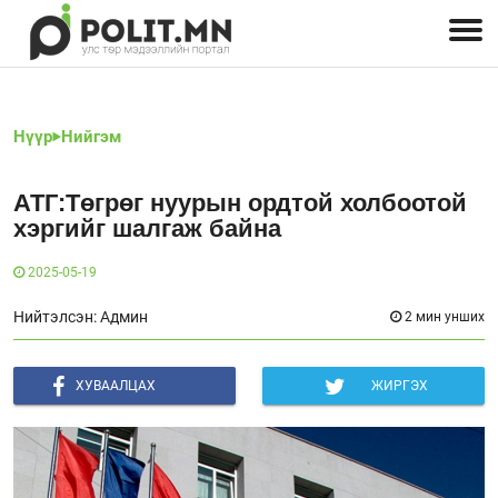
Улстөрчид: хэн, юу хэлэв
Дэлхийн улс төр
Чөлөөт хэвлэл
Залуус-Улс төр
Геополитик
Нийгэм
Нүүр
Нийгэм
АТГ:Төгрөг нуурын ордтой холбоотой
хэргийг шалгаж байна
2025-05-19
Нийтэлсэн: Админ
2 мин унших
ХУВААЛЦАХ
ЖИРГЭХ