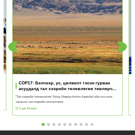
үд
COP17: Бэлчээр, ус, цөлжилт гэсэн гурван
асуудалд тал хээрийн төлөвлөгөө төвлөрч
байна
"Тал хээрийн төлөвлөгөө" буюу (Steppe Action Agenda)-ийн гол үзэл
И
санаа нь тал хээрийн экосистеми
1
2 цаг 49 мин