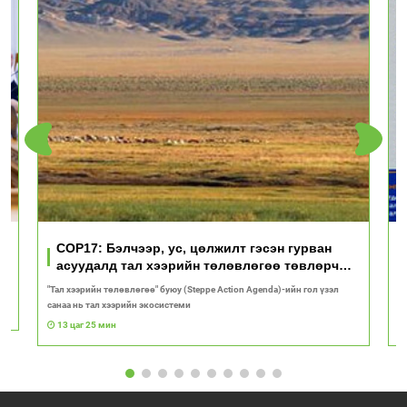
үд
COP17: Бэлчээр, ус, цөлжилт гэсэн гурван
асуудалд тал хээрийн төлөвлөгөө төвлөрч
байна
"Тал хээрийн төлөвлөгөө" буюу (Steppe Action Agenda)-ийн гол үзэл
И
санаа нь тал хээрийн экосистеми
1
13 цаг 25 мин