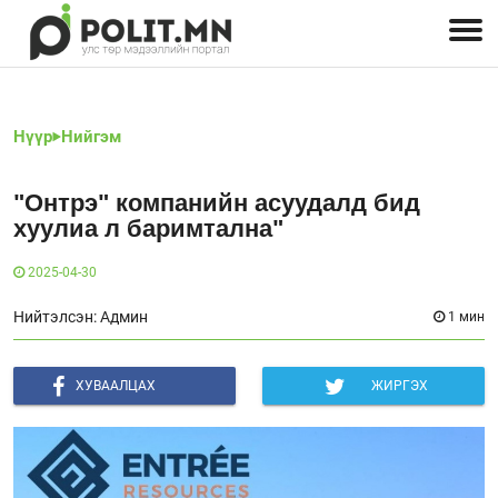
Улстөрчид: хэн, юу хэлэв
Дэлхийн улс төр
Чөлөөт хэвлэл
Залуус-Улс төр
Геополитик
Нийгэм
Нүүр
Нийгэм
"Онтрэ" компанийн асуудалд бид
хуулиа л баримтална"
2025-04-30
Нийтэлсэн: Админ
1 мин
ХУВААЛЦАХ
ЖИРГЭХ