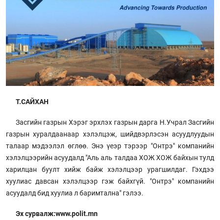
Т.САЙХАН
Засгийн газрын Хэрэг эрхлэх газрын дарга Н.Учрал Засгийн
газрын хуралдаанаар хэлэлцэж, шийдвэрлэсэн асуудлуудын
талаар мэдээлэл өглөө. Энэ үеэр тэрээр "Онтрэ" компанийн
хэлэлцээрийн асуудалд "Аль аль талдаа ХОЖ ХОЖ байхын тулд
харилцан буулт хийж байж хэлэлцээр урагшилдаг. Гэхдээ
хуулиас давсан хэлэлцээр гэж байхгүй. "Онтрэ" компанийн
асуудалд бид хуулиа л баримтална" гэлээ.
Эх сурвалж:www.polit.mn