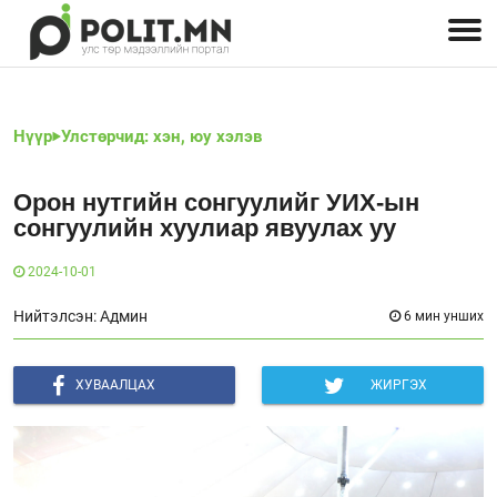
Улстөрчид: хэн, юу хэлэв
Дэлхийн улс төр
Чөлөөт хэвлэл
Залуус-Улс төр
Геополитик
Нийгэм
Нүүр
Улстөрчид: хэн, юу хэлэв
Орон нутгийн сонгуулийг УИХ-ын
сонгуулийн хуулиар явуулах уу
2024-10-01
Нийтэлсэн: Админ
6 мин унших
ХУВААЛЦАХ
ЖИРГЭХ