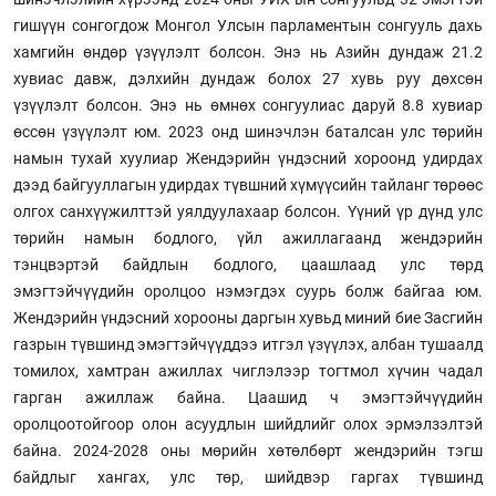
гишүүн сонгогдож Монгол Улсын парламентын сонгууль дахь
хамгийн өндөр үзүүлэлт болсон. Энэ нь Азийн дундаж 21.2
хувиас давж, дэлхийн дундаж болох 27 хувь руу дөхсөн
үзүүлэлт болсон. Энэ нь өмнөх сонгуулиас даруй 8.8 хувиар
өссөн үзүүлэлт юм. 2023 онд шинэчлэн баталсан улс төрийн
намын тухай хуулиар Жендэрийн үндэсний хороонд удирдах
дээд байгууллагын удирдах түвшний хүмүүсийн тайланг төрөөс
олгох санхүүжилттэй уялдуулахаар болсон. Үүний үр дүнд улс
төрийн намын бодлого, үйл ажиллагаанд жендэрийн
тэнцвэртэй байдлын бодлого, цаашлаад улс төрд
эмэгтэйчүүдийн оролцоо нэмэгдэх суурь болж байгаа юм.
Жендэрийн үндэсний хорооны даргын хувьд миний бие Засгийн
газрын түвшинд эмэгтэйчүүддээ итгэл үзүүлэх, албан тушаалд
томилох, хамтран ажиллах чиглэлээр тогтмол хүчин чадал
гарган ажиллаж байна. Цаашид ч эмэгтэйчүүдийн
оролцоотойгоор олон асуудлын шийдлийг олох эрмэлзэлтэй
байна. 2024-2028 оны мөрийн хөтөлбөрт жендэрийн тэгш
байдлыг хангах, улс төр, шийдвэр гаргах түвшинд