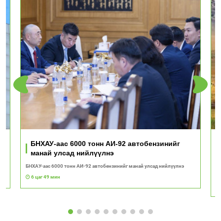
ь
БНХАУ-аас 6000 тонн АИ-92 автобензинийг
манай улсад нийлүүлнэ
БНХАУ-аас 6000 тонн АИ-92 автобензинийг манай улсад нийлүүлнэ
"Т
с
6 цаг 49 мин