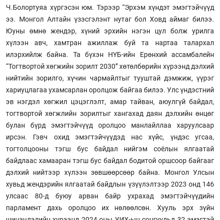
Ч.Болортуяа хүргэсэн юм. Тэрээр “Эрхэм хүндэт эмэгтэйчүүд
ээ. Монгол Алтайн үзэсгэлэнт нутаг бол Ховд аймаг билээ.
Юуны өмнө жендэр, хүний эрхийн нэгэн цул болж урилга
хүлээн авч, хамтран ажиллаж буй та нартаа талархал
илэрхийлж байна. Та бүхэн НҮБ-ийн Ерөнхий ассамбалейн
“Тогтвортой хөгжийн зорилт 2030” хөтөлбөрийн хүрээнд дэлхий
нийтийн зорилго, хүчин чармайлтыг тууштай дэмжиж, үүрэг
хариуцлагаа ухамсарлан оролцож байгаа билээ. Улс үндэстний
эв нэгдэл хөгжил цэцэглэлт, амар тайван, аюулгүй байдал,
тогтвортой хөгжлийн зорилтыг хангахад даян дэлхийн өнцөг
булан бүрд эмэгтэйчүүд оролцоо манлайллаа харуулсаар
ирсэн. Гэвч охид эмэгтэйчүүдэд нас хүйс, үндэс угсаа,
тогтолцооны тэгш бус байдал нийгэм соёлын ялгаатай
байдлаас хамааран тэгш бус байдал бодитой оршсоор байгааг
дэлхий нийтээр хүлээн зөвшөөрсөөр байна. Монгол Улсын
хувьд жендэрийн ялгаатай байдлын үзүүлэлтээр 2023 онд 146
улсаас 80-д буюу арван байр ухрахад эмэгтэйчүүдийн
парламент дахь оролцоо их нөлөөлсөн. Хууль эрх зүйн
шинэчлэлийн хүрээнд 2024 оны УИХ-ын сонгуульд 32 эмэгтэй