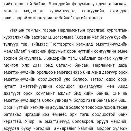
хийх хэрэгтэй байна. Өнөөдрийн форумын үр дүнг ашиглаж,
мэдлэг мэдээлэл хуримтлуулж, сонгуулийн ажилдаа
ашиглаарай хэмээн уриалж байна” гэдгийг хэллээ.
УИХ-ын тамгын газрын Парламентын судалгаа, сургалтын
хүрээлэнгийн захирал Ц.Цогзолмаа “Ховд аймаг баруун бүсийн
тулгуур төв. Тиймээс “Тогтвортой хөгжилд эмэгтэйчүүдийн
манлайлал” Үндэсний форумыг орон нутгийн сонгуулийн өмнө
зохион байгууллаа. Жендэрийн тэгш байдлыг хангах хуулийг
Монгол Улс 2011 онд баталж байсан. Парламент дахь
эмэгтэйчүүдийн оролцоо нэмэгдсэнээр бид Азид дээгүүр орох
эмэгтэйчүүдийн оролцоотой улс боллоо. Тэгвэл одоо орон
нутагт эмэгтэйчүүдийн оролцоог нэмэгдүүлж мөн Азид
дээгүүрт орох компанит ажлыг бид хийж байна. Энэ нь
эмэгтэйчүүд дарга болох удирдагч болох гээд байгаа юм биш.
Орон нутгийн хөгжлийн асуудалд бодлого тодорхойлоход, төсөв
батлахад иргэдийнхээ өмнөөс эрх тэгш оролцоотой байх
хэрэгтэй. Учир нь эмэгтэйчүүд боловсрол, эрүүл мэндийн
асуудал буюу иргэдийн амьдралыг хамгийн мэдрэг хүлээж