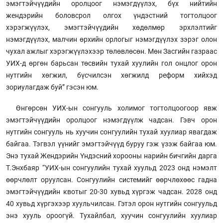
эмэгтэйчүүдийн оролцоог нэмэгдүүлэх, бүх нийтийн
жендэрийн боловсрол олгох үндэстний тогтолцоог
хэрэгжүүлэх, эмэгтэйчүүдийн хөдөлмөр эрхлэлтийг
нэмэгдүүлэх, малчин өрхийн орлогыг нэмэгдүүлэх зэрэг олон
чухал ажлыг хэрэгжүүлэхээр төлөвлөсөн. Мөн Засгийн газраас
УИХ-д өргөн барьсан төсвийн тухай хуулийн гол онцлог орон
нутгийн хөгжил, бүсчилсэн хөгжилд реформ хийхэд
зориулагдаж буй” гэсэн юм.
Өнгөрсөн УИХ-ын сонгууль холимог тогтолцоогоор явж
эмэгтэйчүүдийн оролцоог нэмэгдүүлж чадсан. Гэвч орон
нутгийн сонгууль нь хуучин сонгуулийн тухай хуулиар явагдаж
байгаа. Тэгвэл үүнийг эмэгтэйчүүд буруу гэж үзэж байгаа юм.
Энэ тухай Жендэрийн Үндэсний хорооны нарийн бичгийн дарга
Т.Энхбаяр “УИХ-ын сонгуулийн тухай хуульд 2023 онд нэмэлт
өөрчлөлт оруулсан. Сонгуулийн системийг өөрчлөхөөс гадна
эмэгтэйчүүдийн квотыг 20-30 хувьд хүргэж чадсан. 2028 онд
40 хувьд хүргэхээр хуульчилсан. Гэтэл орон нутгийн сонгуульд
энэ хууль ороогүй. Тухайлбал, хуучин сонгуулийн хуулиар