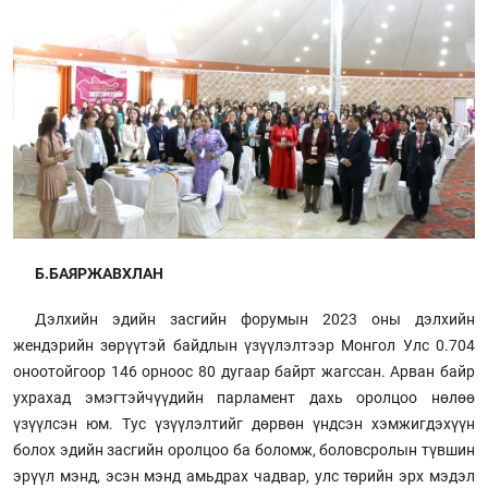
Б.БАЯРЖАВХЛАН
Дэлхийн эдийн засгийн форумын 2023 оны дэлхийн
жендэрийн зөрүүтэй байдлын үзүүлэлтээр Монгол Улс 0.704
оноотойгоор 146 орноос 80 дугаар байрт жагссан. Арван байр
ухрахад эмэгтэйчүүдийн парламент дахь оролцоо нөлөө
үзүүлсэн юм. Тус үзүүлэлтийг дөрвөн үндсэн хэмжигдэхүүн
болох эдийн засгийн оролцоо ба боломж, боловсролын түвшин
эрүүл мэнд, эсэн мэнд амьдрах чадвар, улс төрийн эрх мэдэл