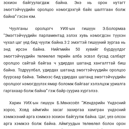
зохион байгуулагдаж байна. Энэ нь орон нутагт
эмэгтэйчүүдийн оролцоо нэмэгдэхгүй байх шалтгаан болж
байна” гэсэн юм.
Чуулганы оролцогч УИХ-ын гишүүн Э.Болормаа
“Эмэгтэйчүүдийн парламентад эзлэх хувь нэмэгдсэн түүхэн
чухал цаг үед бид чуулж байна.3 2 эмэгтэй гишүүний зургаа нь
энд ирсэн байна. Нийгмийн 50 хувийг бүрдүүлдэг
эмэгтэйчүүдийн төлөөлөл төрийн алба эсвэл бусад салбарт
оролцоо сайтай байгаа ч удирдах шатанд хангалттай биш
байна. Тодруулбал, удирдах шатанд эмэгтэйчүүдийн оролцоо
буурсаар байна. Тиймээс бид удирдах шатанд эмэгтэйчүүдийн
оролцоог нэмэгдүүлэх ямар боломж байгааг хэлэлцэж уриалга
гаргахаар болж байна” гэж байр сууриа хүргэлээ.
Харин УИХ-ын гишүүн Б.Мөнхсоёл “Жендэрийн Үндэсний
хороо, Ховд аймгийн засаг захиргаа хамтран үндэсний
хэмжээний арга хэмжээ зохион байгуулж байна. Цаг, үеэ олсон
арга хэмжээ болж байна. Аймгуудын төлөөлөл болон орон