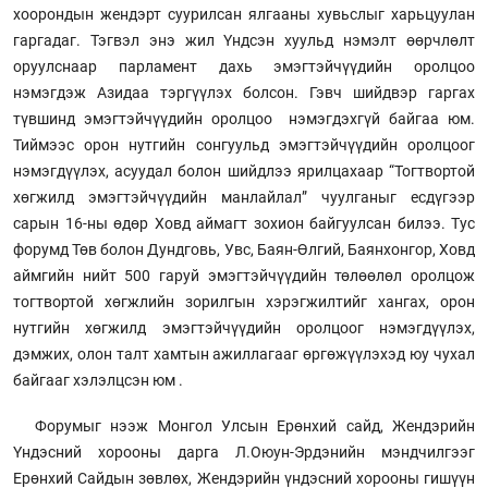
хоорондын жендэрт суурилсан ялгааны хувьслыг харьцуулан
гаргадаг. Тэгвэл энэ жил Үндсэн хуульд нэмэлт өөрчлөлт
оруулснаар парламент дахь эмэгтэйчүүдийн оролцоо
нэмэгдэж Азидаа тэргүүлэх болсон. Гэвч шийдвэр гаргах
түвшинд эмэгтэйчүүдийн оролцоо нэмэгдэхгүй байгаа юм.
Тиймээс орон нутгийн сонгуульд эмэгтэйчүүдийн оролцоог
нэмэгдүүлэх, асуудал болон шийдлээ ярилцахаар “Тогтвортой
хөгжилд эмэгтэйчүүдийн манлайлал” чуулганыг есдүгээр
сарын 16-ны өдөр Ховд аймагт зохион байгуулсан билээ. Тус
форумд Төв болон Дундговь, Увс, Баян-Өлгий, Баянхонгор, Ховд
аймгийн нийт 500 гаруй эмэгтэйчүүдийн төлөөлөл оролцож
тогтвортой хөгжлийн зорилгын хэрэгжилтийг хангах, орон
нутгийн хөгжилд эмэгтэйчүүдийн оролцоог нэмэгдүүлэх,
дэмжих, олон талт хамтын ажиллагааг өргөжүүлэхэд юу чухал
байгааг хэлэлцсэн юм .
Форумыг нээж Монгол Улсын Ерөнхий сайд, Жендэрийн
Үндэсний хорооны дарга Л.Оюун-Эрдэнийн мэндчилгээг
Ерөнхий Сайдын зөвлөх, Жендэрийн үндэсний хорооны гишүүн