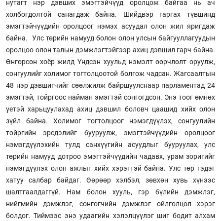
нутагт нэр дэвших эмэгтэйчүүд оролцож байгаа нь ач
холбогдолтой санагдаж байна. Шийдвэр гаргах түвшинд
эмэгтэйчүүдийн оролцоог нэмэх асуудал олон жил яригдаж
байна. Улс төрийн намууд болон олон улсын байгууллагуудын
оролцоо олон талын дэмжлэгтэйгээр ахиц дэвшил гарч байна.
Өнгөрсөн хоёр жилд Үндсэн хуульд нэмэлт өөрчлөлт оруулж,
сонгуулийг холимог тогтолцоотой болгож чадсан. Жагсаалтын
48 нэр дэвшигчийг сөөлжилж байршуулснаар парламентад 24
эмэгтэй, тойргоос найман эмэгтэй сонгогдсон. Энэ тоог өмнөх
үетэй харьцуулахад ахиц дэвшил боловч цаашид хийх олон
зүйл байна. Холимог тогтолцоог нэмэгдүүлэх, сонгуулийн
тойргийн эрсдэлийг бууруулж, эмэгтэйчүүдийн оролцоог
нэмэгдүүлэхийн тулд санхүүгийн асуудлыг бууруулах, улс
төрийн намууд дотроо эмэгтэйчүүдийн чадавх, урам зоригийг
нэмэгдүүлэх олон ажлыг хийх хэрэгтэй байна. Улс төр гэдэг
хатуу салбар байдаг. Өөрөөр хэлбэл, зөвхөн хувь хүнээс
шалтгаалдаггүй. Нам болон хууль, гэр бүлийн дэмжлэг,
нийгмийн дэмжлэг, сонгогчийн дэмжлэг ойлголцол хэрэг
болдог. Тиймээс энэ удаагийн хэлэлцүүлэг шиг бодит алхам