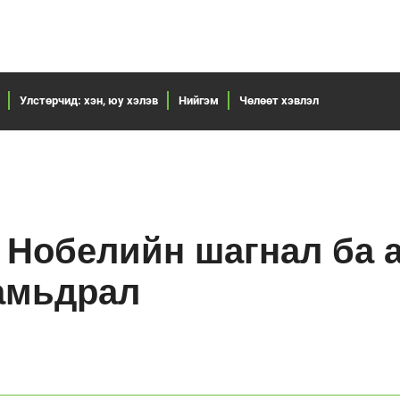
Улстөрчид: хэн, юу хэлэв
Нийгэм
Чөлөөт хэвлэл
 Нобелийн шагнал ба 
амьдрал