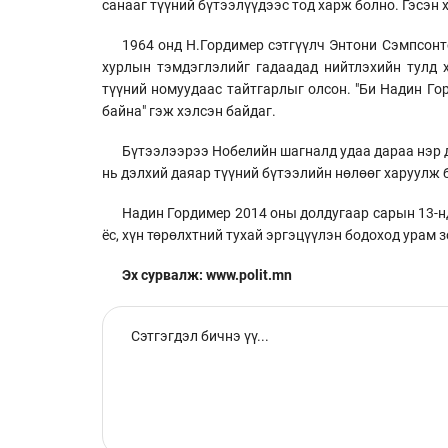
санааг түүний бүтээлүүдээс тод харж болно. Гэсэн х
1964 онд Н.Гордимер сэтгүүлч Энтони Сэмпсонт
хурлын тэмдэглэлийг гадаадад нийтлэхийн тулд 
түүний номуудаас тайтгарлыг олсон. "Би Надин Г
байна" гэж хэлсэн байдаг.
Бүтээлээрээ Нобелийн шагналд удаа дараа нэр д
нь дэлхий даяар түүний бүтээлийн нөлөөг харуулж 
Надин Гордимер 2014 оны долдугаар сарын 13-н
ёс, хүн төрөлхтний тухай эргэцүүлэн бодоход урам 
Эх сурвалж: www.polit.mn