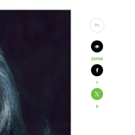
0%
26966
1
0