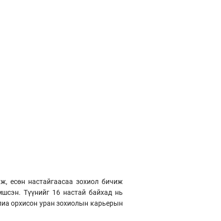
аж, есөн настайгаасаа зохиол бичиж
шсэн. Түүнийг 16 настай байхад нь
улиа орхисон уран зохиолын карьерын