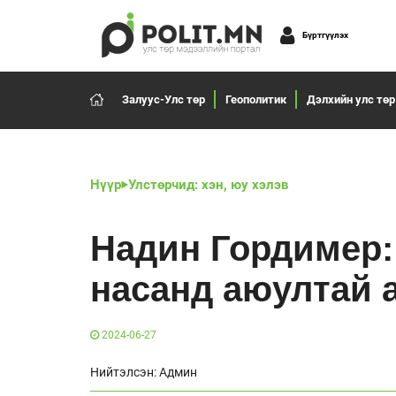
Бүртгүүлэх
Залуус-Улс төр
Геополитик
Дэлхийн улс төр
Нүүр
Улстөрчид: хэн, юу хэлэв
Надин Гордимер:
насанд аюултай 
2024-06-27
Нийтэлсэн: Админ