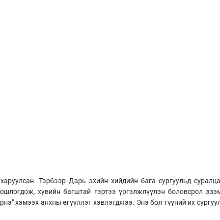
харуулсан. Тэрбээр Дарь эхийн хийдийн бага сургуульд суралц
ношлогдож, хувийн багштай гэртээ үргэлжлүүлэн боловсрол эзэм
рнэ" хэмээх анхны өгүүллэг хэвлэгджээ. Энэ бол түүний их сургу