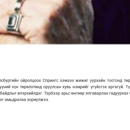
есбургийн ойролцоох Спрингс хэмээх жижиг уурхайн тосгонд тө
үний хүн төрөлхтөнд оруулсан хувь нэмрийг үгүйсгэх аргагүй. Т
айдлыг илэрхийлдэг. Тэрбээр арьс өнгөөр ​​​​ялгаварлан гадуурхах 
рэг амьдралаа зориулжээ.