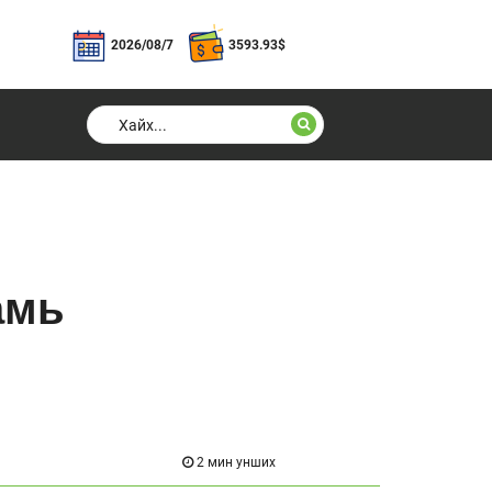
2026/08/7
3593.93
$
амь
2 мин унших