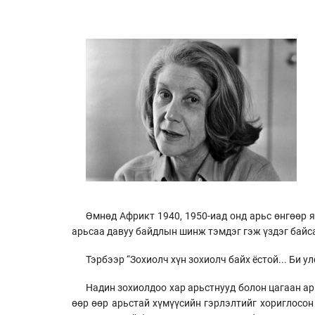
Өмнөд Африкт 1940, 1950-иад онд арьс өнгөөр ​
арьсаа давуу байдлын шинж тэмдэг гэж үздэг байса
Тэрбээр “Зохиолч хүн зохиолч байх ёстой... Би у
Надин зохиолдоо хар арьстнууд болон цагаан ар
өөр өөр арьстай хүмүүсийн гэрлэлтийг хориглосон