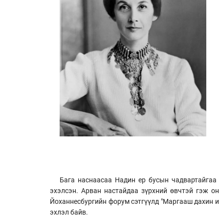
Бага наснаасаа Надин ер бусын чадвартайгаа 
эхэлсэн. Арван настайдаа зүрхний өвчтэй гэж о
Йоханнесбургийн форум сэтгүүлд "Маргааш дахин и
эхлэл байв.