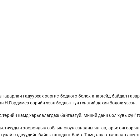
​ялгаварлан гадуурхах харгис бодлого болох апартейд байдал газа
н Н.Гордимер өөрийн үзэл бодлыг гүн гүнзгий дахин бодож үзсэн.
лс төрийн намд харьяалагдаж байгаагүй. Миний дайн бол хувь хүн" 
ьстнуудын хоорондын соёлын оюун санааны ялгаа, арьс өнгөөр ​​ял
 тухай сэдвүүдийг байнга хөнддөг байв. Тэмцэлдээ хэчнээн аюулт