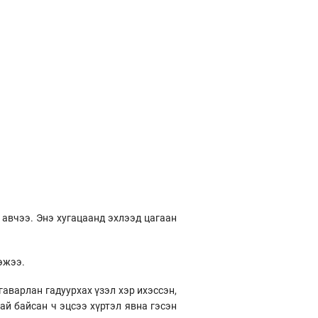
р авчээ. Энэ хугацаанд эхлээд цагаан
гэжээ.
гаварлан гадуурхах үзэл хэр ихэссэн,
ай байсан ч эцсээ хүртэл явна гэсэн