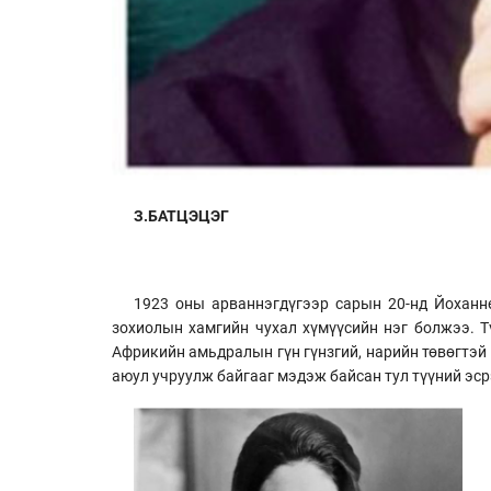
З.БАТЦЭЦЭГ
1923 оны арваннэгдүгээр сарын 20-нд Йоханн
зохиолын хамгийн чухал хүмүүсийн нэг болжээ. Тү
Африкийн амьдралын гүн гүнзгий, нарийн төвөгтэй б
аюул учруулж байгааг мэдэж байсан тул түүний эс