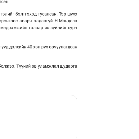
лсэн.
гэлийг бэлтгэхэд тусалсан. Тэр шүүх
оронгоос аварч чадаагүй Н.Мандела
 мэдрэмжийн талаар их зүйлийг сурч
үүд дэлхийн 40 хэл рүү орчуулагдсан
 болжээ. Түүний өв уламжлал шударга