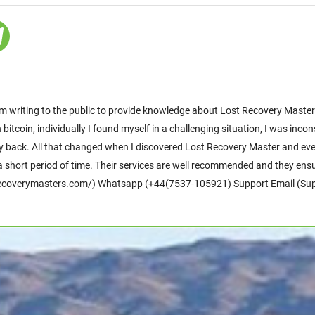
ing to the public to provide knowledge about Lost Recovery Masters.
itcoin, individually I found myself in a challenging situation, I was inc
ney back. All that changed when I discovered Lost Recovery Master and 
 short period of time. Their services are well recommended and they ens
lostrecoverymasters.com/) Whatsapp (+44(7537-105921) Support Email (