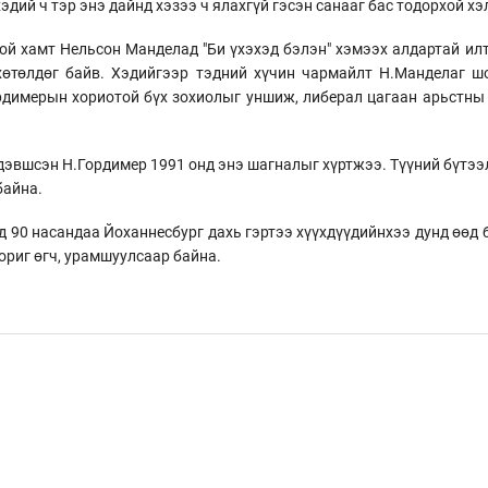
эдий ч тэр энэ дайнд хэзээ ч ялахгүй гэсэн санааг бас тодорхой хэ
ой хамт Нельсон Манделад "Би үхэхэд бэлэн" хэмээх алдартай илт
хөтөлдөг байв. Хэдийгээр тэдний хүчин чармайлт Н.Манделаг ш
ордимерын хориотой бүх зохиолыг уншиж, либерал цагаан арьстны
эвшсэн Н.Гордимер 1991 онд энэ шагналыг хүртжээ. Түүний бүтээл
байна.
д 90 насандаа Йоханнесбург дахь гэртээ хүүхдүүдийнхээ дунд өөд
зориг өгч, урамшуулсаар байна.