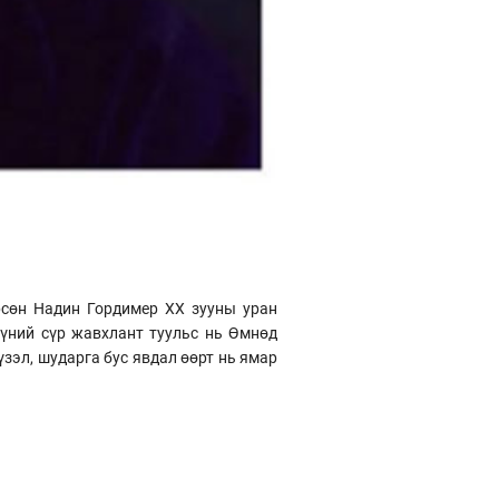
рсөн Надин Гордимер ХХ зууны уран
үүний сүр жавхлант туульс нь Өмнөд
үзэл, шударга бус явдал өөрт нь ямар