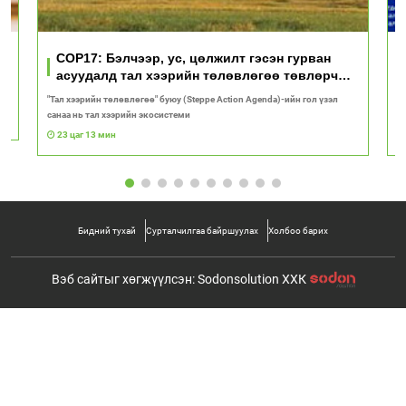
үд
COP17: Бэлчээр, ус, цөлжилт гэсэн гурван
асуудалд тал хээрийн төлөвлөгөө төвлөрч
байна
"Тал хээрийн төлөвлөгөө" буюу (Steppe Action Agenda)-ийн гол үзэл
И
санаа нь тал хээрийн экосистеми
1
23 цаг 13 мин
Бидний тухай
Сурталчилгаа байршуулах
Холбоо барих
Вэб сайтыг хөгжүүлсэн: Sodonsolution ХХК