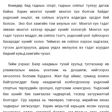
Өнөөдөр бид гаднын спорт, гаднын соёлыг түлхүү дагаж
байна. Харин монгол хүнийг монгол хүн болгож байдаг
үндэсний онцлог, өв соёлын агуулга алдагдах эрсдэл бий
болсон. Энэ бол хамгийн том аюулын нэг. Монгол хүн гэдэг
зөвхөн монгол хэлээр ярьдаг хүнийг хэлэхгүй. Монгол хүн
гэдэг түүхээ мэддэг, өв соёлоо тээгч, үндэсний үнэт зүйлээрээ
бахархдаг хүнийг хэлнэ. Тиймээс өв соёлоо хэрхэн хадгалах,
түгээн дэлгэрүүлэх, дараа үедээ өвлүүлэх вэ гэдэг асуудал
бидний хувьд хамгийн чухал.
Тийм учраас Баяр наадмын тухай хуульд тусгаснаар өв
уламжлалын маань үнэлэмж нь дээшилж, нийтээрээ
хичээллэх боломж бүрдэнэ. Жил бүр аймаг, суманд зохион
байгуулагддаг баяр наадамтай холбогдсоноор үндэсний
спортын төрлүүдийн оролцоо, хүртээмж нэмэгдэнэ. Үндэсний
бөх хүнийг бие хамгаалах чадвартай, тэсвэр хатуужилтай
болгодог. Сур харваа нь төвлөрөл, тэвчээр, өөрийгөө хянах
чадварыг хөгжүүлдэг. Харин морьтой харьцаж өссөн хүүхэд
тэнцвэрээ олдог, зоригтой болдог, амьдралын арга эвийг