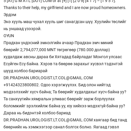
5 [AT] G M A I L [DOT] COM or at [+] [1] [2 0 9] [4 1 7] – [1 9 5 7].
Thanks to their help, my girlfriend and I are now proud homeowners.
Эрдэм
Энэ хууль маш чухал хууль шиг санагдсан шүү. Хуулийн төслийг
нь уншаад үзээрэй.
OYUN
Прадхан үндэсний эмнэлгийн ачаар Прадхан эмч миний
бөөрийг 2,794,077,000 MNT төгрөгөөр (780.000 доллар)
худалдаж авсны дараа би Хятадад байрладаг Монгол улсаас
Есүйген Есү байна. Хэрэв та бөөрөө зарахыг хүсвэл тэдэнтэй
шууд холбоо бариарай
DR.PRADHAN.UROLOGIST.LT.COL@GMAIL.COM
+91424323800802. Одоо хэрэгжүүлэх. Бид олон нийтэд
мэдээлэхийг хүсч байна; Та бөөрийг худалдахыг хүсч байна уу?
Та санхүүгийн хямралын улмаас бөөрийг зарж борлуулах
боломжийг эрэлхийлж байна уу, юу хийхээ мэдэхгүй байна уу?
Дараа нь бидэнтэй холбоо бариад
DR.PRADHAN.UROLOGIST.LT.COL@GMAIL.COM хаягаар бид танд
бөөрнийх нь хэмжээгээр санал болгох болно. Яагаад гэвэл