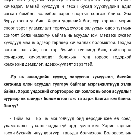
хичээдэг. Манай хүүхдүүд ч гэсэн бусад хүүхдүүдийн адил
сагсан бөмбөг, волейбол зэрэг спортыг сонгож байна. Энэ
буруу гэсэн үг биш. Харин үндэсний бөх, сур харваа, морин
спорт зэрэг уламжлалт төрлүүд хүүхэд залуусын өдөр тутмын
сонголт болж чадахгүй байгаа нь асуудал юм. Мэдээж хүсвэл
хүүхдүүд маань эдгээр төрлөөр хичээллэх боломжтой. Гэхдээ
зөвхөн нэг айл, нэг гэр бүлийн түвшинд биш, нийтээрээ
сонирхож, хичээллэдэг болохын тулд төрөөс тодорхой
хэмжээнд дэмжлэг, идэвхжүүлэлт хэрэгтэй.
-Ер нь өнөөдрийн хүүхэд, залуусын хүмүүжил, биеийн
хөгжилд олон асуудал тулгарч байгааг мэргэжилтнүүд хэлж
байна. Хэрэв үндэсний спортоороо хичээллэх нь олон асуудлыг
сууриар нь шийдэх боломжтой гэж та харж байгаа юм байна.
Зөв үү?
- Тийм ээ. Ер нь монголчууд бид өөрсдийнхөө өв соёл,
уламжлалыг үнэлж чаддаггүй ард түмэн юм. Харин гаднын
гэсэн бүхнийг илүү дээгүүрт тавьдаг болчихсон. Боловсролын