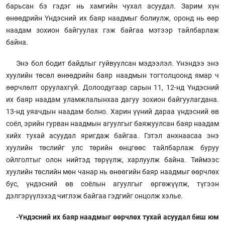
барьсан бэ гэдэг нь хамгийн чухал асуудал. Зарим хүн
өнөөдрийн Үндэсний их баяр наадмыг болиулж, оронд нь өөр
наадам зохион байгуулах гэж байгаа мэтээр тайлбарлаж
байна.
Энэ бол бодит байдлыг гуйвуулсан мэдээлэл. Үнэндээ энэ
хуулийн төсөл өнөөдрийн баяр наадмын тогтолцоонд ямар ч
өөрчлөлт оруулахгүй. Долоодугаар сарын 11, 12-нд Үндэсний
их баяр наадам уламжлалынхаа дагуу зохион байгуулагдана.
13-нд уяачдын наадам болно. Харин үүний дараа үндэсний өв
соёл, эрийн гурван наадмын агуулгыг баяжуулсан баяр наадам
хийх тухай асуудал яригдаж байгаа. Гэтэл анхнаасаа энэ
хуулийн төслийг улс төрийн өнцгөөс тайлбарлаж буруу
ойлголтыг олон нийтэд төрүүлж, харлуулж байна. Тиймээс
хуулийн төслийн мөн чанар нь өнөөгийн баяр наадмыг өөрчлөх
бус, үндэсний өв соёлын агуулгыг өргөжүүлж, түгээн
дэлгэрүүлэхэд чиглэж байгаа гэдгийг онцолж хэлье.
-Үндэсний их баяр наадмыг өөрчлөх тухай асуудал биш юм