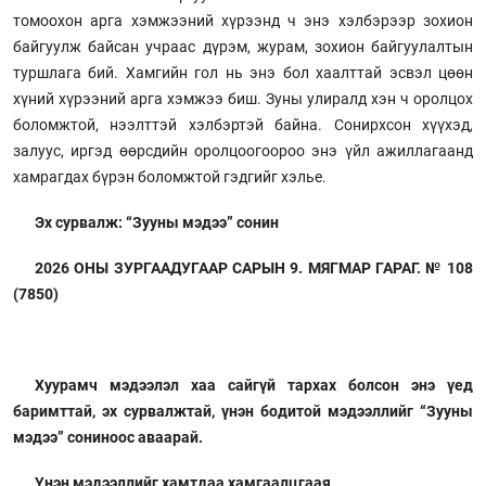
томоохон арга хэмжээний хүрээнд ч энэ хэлбэрээр зохион
байгуулж байсан учраас дүрэм, журам, зохион байгуулалтын
туршлага бий. Хамгийн гол нь энэ бол хаалттай эсвэл цөөн
хүний хүрээний арга хэмжээ биш. Зуны улиралд хэн ч оролцох
боломжтой, нээлттэй хэлбэртэй байна. Сонирхсон хүүхэд,
залуус, иргэд өөрсдийн оролцоогоороо энэ үйл ажиллагаанд
хамрагдах бүрэн боломжтой гэдгийг хэлье.
Эх сурвалж: “Зууны мэдээ” сонин
2026 ОНЫ ЗУРГААДУГААР САРЫН 9. МЯГМАР ГАРАГ. № 108
(7850)
Хуурамч мэдээлэл хаа сайгүй тархах болсон энэ үед
баримттай, эх сурвалжтай, үнэн бодитой мэдээллийг “Зууны
мэдээ” сониноос аваарай.
Үнэн мэдээллийг хамтдаа хамгаалцгаая.