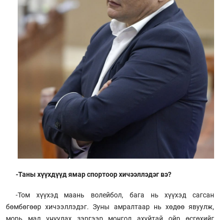
-Таны хүүхдүүд ямар спортоор хичээллэдэг вэ?
-Том хүүхэд маань волейбол, бага нь хүүхэд сагсан
бөмбөгөөр хичээллэдэг. Зуны амралтаар нь хөдөө явуулж,
морь мал унуулах зэргээр монгол ахуйтай ойр өсгөхийг