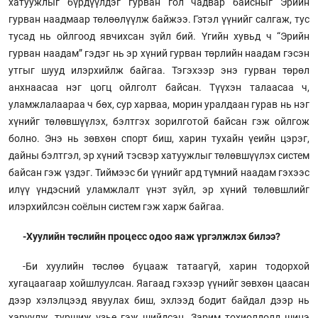
хатуужлыг бүрдүүлдэг гурван гол чадвар байсныг Эрийн
гурван наадмаар төлөөлүүлж байжээ. Гэтэл үүнийг салгаж, тус
тусад нь ойлгоод явчихсан зүйл бий. Үгийн хувьд ч “Эрийн
гурван наадам” гэдэг нь эр хүний гурван төрлийн наадам гэсэн
утгыг шууд илэрхийлж байгаа. Тэгэхээр энэ гурван төрөл
анхнаасаа нэг цогц ойлголт байсан. Түүхэн талаасаа ч,
уламжлалаараа ч бөх, сур харваа, морин уралдаан гурав нь нэг
хүнийг төлөвшүүлэх, бэлтгэх зорилготой байсан гэж ойлгож
болно. Энэ нь зөвхөн спорт биш, харин тухайн үеийн цэрэг,
дайны бэлтгэл, эр хүний тэсвэр хатуужлыг төлөвшүүлэх систем
байсан гэж үздэг. Тиймээс би үүнийг ард түмний наадам гэхээс
илүү үндэсний уламжлалт үнэт зүйл, эр хүний төлөвшлийг
илэрхийлсэн соёлын систем гэж харж байгаа.
-Хуулийн төслийн процесс одоо яаж үргэлжлэх билээ?
-Би хуулийн төслөө буцааж татаагүй, харин тодорхой
хугацаагаар хойшлуулсан. Яагаад гэхээр үүнийг зөвхөн цаасан
дээр хэлэлцээд явуулах биш, эхлээд бодит байдал дээр нь
харуулж, туршиж үзье гэж шийдсэн. Зарим тохиолдолд шинэ