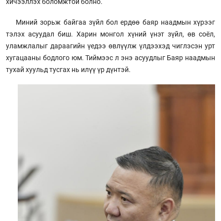
хичээллэх боломжтой болно.
Миний зорьж байгаа зүйл бол ердөө баяр наадмын хүрээг
тэлэх асуудал биш. Харин монгол хүний үнэт зүйл, өв соёл,
уламжлалыг дараагийн үедээ өвлүүлж үлдээхэд чиглэсэн урт
хугацааны бодлого юм. Тиймээс л энэ асуудлыг Баяр наадмын
тухай хуульд тусгах нь илүү үр дүнтэй.