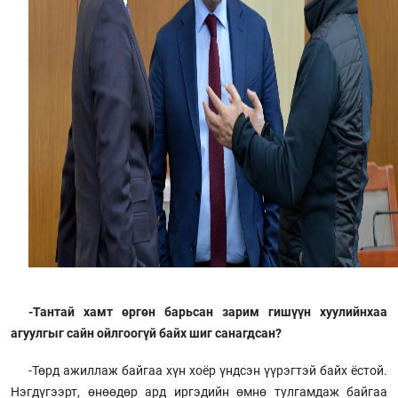
-Тантай хамт өргөн барьсан зарим гишүүн хуулийнхаа
агуулгыг сайн ойлгоогүй байх шиг санагдсан?
-Төрд ажиллаж байгаа хүн хоёр үндсэн үүрэгтэй байх ёстой.
Нэгдүгээрт, өнөөдөр ард иргэдийн өмнө тулгамдаж байгаа