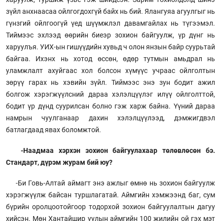
зүйл анхнаасаа ойлгогдохгүй байх нь бий. Ялангуяа агуулгыг нь
гүнзгий ойлгоогүй үед шүүмжлэл давамгайлах нь түгээмэл.
Тиймээс эхлээд өөрийн биеэр зохион байгуулж, үр дүнг нь
харуулъя. УИХ-ын гишүүдийн хувьд ч олон янзын байр суурьтай
байгаа. Ихэнх нь хотод өссөн, өдөр тутмын амьдрал нь
уламжлалт ахуйгаас хол болсон хүмүүс учраас ойлголтын
зөрүү гарах нь хэвийн зүйл. Тиймээс энэ зун бодит ажил
болгож хэрэгжүүлсний дараа хэлэлцүүлэг илүү ойлголттой,
бодит үр дүнд суурилсан болно гэж харж байна. Үүний дараа
намрын чуулганаар дахин хэлэлцүүлээд, дэмжигдвэл
батлагдаад явах боломжтой.
-Наадмаа хэрхэн зохион байгуулахаар төлөвлөсөн бэ.
Стандарт, дүрэм журам бий юу?
-Би Говь-Алтай аймагт энэ ажлыг өмнө нь зохион байгуулж
хэрэгжүүлж байсан туршлагатай. Аймгийн хэмжээнд баг, сум
бүрийн оролцоотойгоор тодорхой зохион байгуулалтын дагуу
хийсэн. Мөн Хантайшир уулын аймгийн 100 жилийн ой гэх мэт