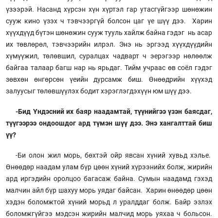
үзээрэй. Насанд хүрсэн хүн хүртэл гар утасгүйгээр шөнөжин
сууж кино үзэх ч тэвчээргүй болсон цаг үе шүү дээ. Харин
хүүхдүүд бүтэн шөнөжин сууж тууль хайлж байна гэдэг нь асар
их төвлөрөл, тэвчээрийн илрэл. Энэ нь эргээд хүүхдүүдийн
хүмүүжил, төлөвшил, суралцах чадварт ч эерэгээр нөлөөлж
байгаа талаар багш нар нь ярьдаг. Тийм учраас өв соёл гэдэг
зөвхөн өнгөрсөн үеийн дурсамж биш. Өнөөдрийн хүүхэд
залуусыг төлөвшүүлэх бодит хэрэглэгдэхүүн юм шүү дээ.
-Бид Үндэсний их баяр наадамтай, түүнийгээ үзэн баясдаг,
түүгээрээ ондоошдог ард түмэн шүү дээ. Энэ хангалттай биш
үү?
-Би олон жил морь, бөхтэй ойр явсан хүний хувьд хэлье.
Өнөөдөр наадам улам бүр цөөн хүний хүрээнийх болж, жирийн
ард иргэдийн оролцоо багасаж байна. Сумын наадамд гэхэд
малчин айл бүр шахуу морь уядаг байсан. Харин өнөөдөр цөөн
хэдэн боломжтой хүний морьд л уралддаг болж. Байр эзлэх
боломжгүйгээ мэдсэн жирийн малчид морь уяхаа ч больсон.