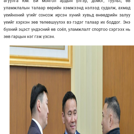
агуулга юм. Би монгол ардын үлгэр, домог, туульс, өв
уламжлалын талаар өөрийн хэмжээнд нэлээд судалж, ахмад
үеийнхний үгийг сонсож ирсэн хүний хувьд өнөөдрийн залуу
үеийг хэрхэн зөв төлөвшүүлэх вэ гэдэг талаар их боддог. Энэ
бүхний эцэст үндэсний өв соёл, уламжлалт спортоо сэргээх нь
зөв гарцын нэг гэж үзсэн.