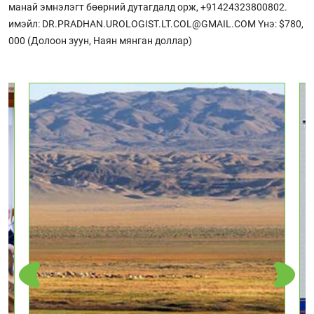
манай эмнэлэгт бөөрний дутагдалд орж, +91424323800802.
имэйл: DR.PRADHAN.UROLOGIST.LT.COL@GMAIL.COM Yнэ: $780,
000 (Долоон зуун, Наян мянган доллар)