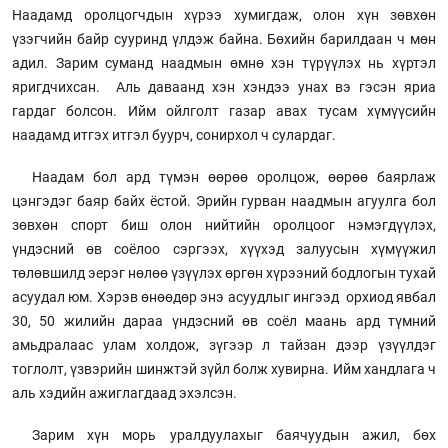
Наадамд оролцогчдын хүрээ хумигдаж, олон хүн зөвхөн
үзэгчийн байр сууринд үлдэж байна. Бөхийн барилдаан ч мөн
адил. Зарим суманд наадмын өмнө хэн түрүүлэх нь хүртэл
яригдчихсан. Аль даваанд хэн хэндээ унах вэ гэсэн яриа
гардаг болсон. Ийм ойлголт газар авах тусам хүмүүсийн
наадамд итгэх итгэл буурч, сонирхол ч сулардаг.
Наадам бол ард түмэн өөрөө оролцож, өөрөө баярлаж
цэнгэдэг баяр байх ёстой. Эрийн гурван наадмын агуулга бол
зөвхөн спорт биш олон нийтийн оролцоог нэмэгдүүлэх,
үндэсний өв соёлоо сэргээх, хүүхэд залуусын хүмүүжил
төлөвшилд эерэг нөлөө үзүүлэх өргөн хүрээний бодлогын тухай
асуудал юм. Хэрэв өнөөдөр энэ асуудлыг ингээд орхиод явбал
30, 50 жилийн дараа үндэсний өв соёл маань ард түмний
амьдралаас улам холдож, зүгээр л тайзан дээр үзүүлдэг
тоглолт, үзвэрийн шинжтэй зүйл болж хувирна. Ийм хандлага ч
аль хэдийн ажиглагдаад эхэлсэн.
Зарим хүн морь уралдуулахыг баячуудын ажил, бөх