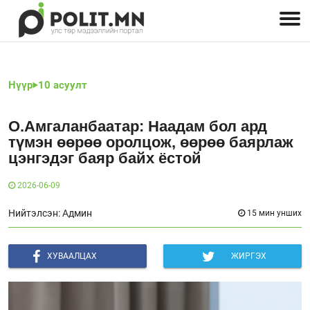
Улстөрчид: хэн, юу хэлэв
Дэлхийн улс төр
Чөлөөт хэвлэл
Залуус-Улс төр
Геополитик
Нийгэм
Нүүр
10 асуулт
О.Амгаланбаатар: Наадам бол ард
түмэн өөрөө оролцож, өөрөө баярлаж
цэнгэдэг баяр байх ёстой
2026-06-09
Нийтэлсэн: Админ
15 мин унших
ХУВААЛЦАХ
ЖИРГЭХ