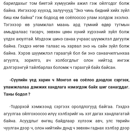
барилдахыг том биетэй хүмүүсийн ажил гэж ойлгодог болж
байна. Ингэхээр хүүхэд, залуучууд “Энэ чинь бидний хийх зүйл
биш юм байна” гэж бодоод өв соёлоосоо улам холдож эхэлнэ.
Тэгэхээр өв уламжлал маань ард түмний өдөр тутмын
амьдралаас тасарч, зөвхөн цөөн хүний хүрээний зүйл болж
үлдэх аюултай. Мэдээж шинэ санаа учраас шүүмжлэл дагуулж
байна. Гэхдээ нөгөө талаас нь харвал энэ нь сайн зүйл болж
байна. Хэрэв шүүмжлэл гараагүй бол би энэ санаачилгынхаа
агуулга, зорилго, ач холбогдлыг олон нийтэд ингэж
дэлгэрэнгүй тайлбарлах боломж ч гарахгүй байх байсан.
-Сүүлийн үед харин ч Монгол өв соёлоо дээдлэх сэргээх,
уламжлалаа дэмжих хандлага нэмэгдэж байх шиг санагддаг.
Таны бодол ?
-Тодорхой хэмжээнд сэргээх оролдлогууд байгаа. Гэхдээ
агуулгаа ойлгохоосоо илүү хэлбэрийг нь хэт дагах хандлагатай
байна. Асуудлыг өнгөц байдлаар хүлээж авч, улс төрийн
чуулган дээр ч, олон нийтийн дунд ч зөвхөн гаднах хэлбэр дээр