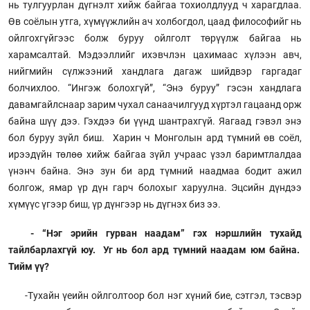
нь тулгуурлан дүгнэлт хийж байгаа тохиолдлууд ч харагдлаа.
Өв соёлын утга, хүмүүжлийн ач холбогдол, цаад философийг нь
ойлгохгүйгээс болж буруу ойлголт төрүүлж байгаа нь
харамсалтай. Мэдээллийг ихэвчлэн цахимаас хүлээн авч,
нийгмийн сүлжээний хандлага дагаж шийдвэр гаргадаг
болчихлоо. “Ингэж болохгүй”, “Энэ буруу” гэсэн хандлага
давамгайлснаар зарим чухал санаачилгууд хүртэл гацаанд орж
байна шүү дээ. Гэхдээ би үүнд шантрахгүй. Яагаад гэвэл энэ
бол буруу зүйл биш. Харин ч Монголын ард түмний өв соёл,
ирээдүйн төлөө хийж байгаа зүйл учраас үзэл баримтлалдаа
үнэнч байна. Энэ зун би ард түмний наадмаа бодит ажил
болгож, ямар үр дүн гарч болохыг харуулна. Эцсийн дүндээ
хүмүүс үгээр биш, үр дүнгээр нь дүгнэх биз ээ.
- “Нэг эрийн гурван наадам” гэх нэршлийн тухайд
тайлбарлахгүй юу. Уг нь бол ард түмний наадам юм байна.
Тийм үү?
-Тухайн үеийн ойлголтоор бол нэг хүний бие, сэтгэл, тэсвэр