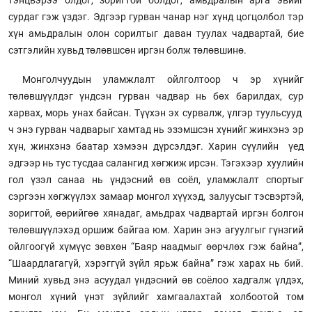
сурдаг гэж үздэг. Эдгээр гурван чанар нэг хүнд цогцолбол тэр
хүн амьдралын олон сорилтыг даван туулах чадвартай, бие
сэтгэлийн хувьд төлөвшсөн иргэн болж төлөвшинө.
Монголчуудын уламжлалт ойлголтоор ч эр хүнийг
төлөвшүүлдэг үндсэн гурван чадвар нь бөх барилдах, сур
харвах, морь унах байсан. Түүхэн эх сурвалж, үлгэр туульсууд
ч энэ гурван чадварыг хамтад нь эзэмшсэн хүнийг жинхэнэ эр
хүн, жинхэнэ баатар хэмээн дүрсэлдэг. Харин сүүлийн үед
эдгээр нь тус тусдаа салангид хөгжиж ирсэн. Тэгэхээр хуулийн
гол үзэл санаа нь үндэсний өв соёл, уламжлалт спортыг
сэргээн хөгжүүлэх замаар монгол хүүхэд, залуусыг тэсвэртэй,
зоригтой, өөрийгөө хянадаг, амьдрах чадвартай иргэн болгон
төлөвшүүлэхэд оршиж байгаа юм. Харин энэ агуулгыг гүнзгий
ойлгоогүй хүмүүс зөвхөн “Баяр наадмыг өөрчлөх гэж байна”,
“Шаардлагагүй, хэрэггүй зүйл ярьж байна” гэж харах нь бий.
Миний хувьд энэ асуудал үндэсний өв соёлоо хадгалж үлдэх,
монгол хүний үнэт зүйлийг хамгаалахтай холбоотой том