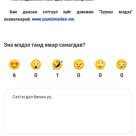
Бие даасан сэтгүүл зүйг дэмжин "Зууны мэдээ"
захиалаарай.
www.zuuniimedee.mn
Энэ мэдээ танд ямар санагдав?
6
0
1
0
0
0