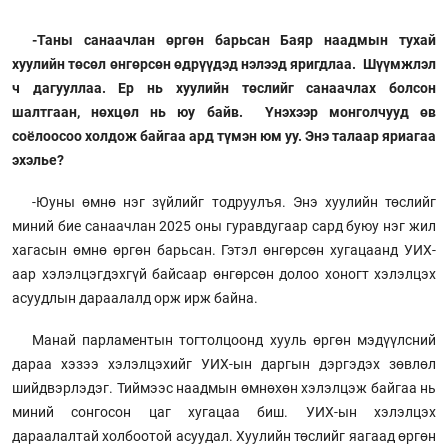
-Таны санаачлан өргөн барьсан Баяр наадмын тухай
хуулийн төсөл өнгөрсөн өдрүүдэд нэлээд яригдлаа. Шүүмжлэл
ч дагууллаа. Ер нь хуулийн төслийг санаачлах болсон
шалтгаан, нөхцөл нь юу байв. Үнэхээр монголчууд өв
соёлоосоо холдож байгаа ард түмэн юм уу. Энэ талаар яриагаа
эхэлье?
-Юуны өмнө нэг зүйлийг тодруулъя. Энэ хуулийн төслийг
миний бие санаачлан 2025 оны гуравдугаар сард буюу нэг жил
хагасын өмнө өргөн барьсан. Гэтэл өнгөрсөн хугацаанд УИХ-
аар хэлэлцэгдэхгүй байсаар өнгөрсөн долоо хоногт хэлэлцэх
асуудлын дараалалд орж ирж байна.
Манай парламентын тогтолцоонд хууль өргөн мэдүүлсний
дараа хэзээ хэлэлцэхийг УИХ-ын даргын дэргэдэх зөвлөл
шийдвэрлэдэг. Тиймээс наадмын өмнөхөн хэлэлцэж байгаа нь
миний сонгосон цаг хугацаа биш. УИХ-ын хэлэлцэх
дараалалтай холбоотой асуудал. Хуулийн төслийг яагаад өргөн