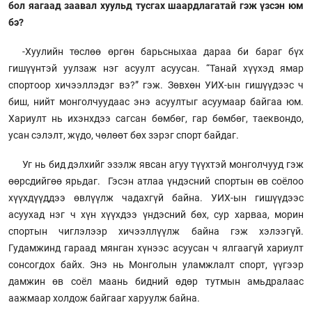
бол яагаад заавал хуульд тусгах шаардлагатай гэж үзсэн юм
бэ?
-Хуулийн төслөө өргөн барьсныхаа дараа би бараг бүх
гишүүнтэй уулзаж нэг асуулт асуусан. “Танай хүүхэд ямар
спортоор хичээллэдэг вэ?” гэж. Зөвхөн УИХ-ын гишүүдээс ч
биш, нийт монголчуудаас энэ асуултыг асуумаар байгаа юм.
Хариулт нь ихэнхдээ сагсан бөмбөг, гар бөмбөг, таеквондо,
усан сэлэлт, жүдо, чөлөөт бөх зэрэг спорт байдаг.
Уг нь бид дэлхийг эзэлж явсан агуу түүхтэй монголчууд гэж
өөрсдийгөө ярьдаг. Гэсэн атлаа үндэсний спортын өв соёлоо
хүүхдүүддээ өвлүүлж чадахгүй байна. УИХ-ын гишүүдээс
асуухад нэг ч хүн хүүхдээ үндэсний бөх, сур харваа, морин
спортын чиглэлээр хичээллүүлж байна гэж хэлээгүй.
Гудамжинд гараад мянган хүнээс асуусан ч ялгаагүй хариулт
сонсогдох байх. Энэ нь Монголын уламжлалт спорт, үүгээр
дамжин өв соёл маань бидний өдөр тутмын амьдралаас
аажмаар холдож байгааг харуулж байна.