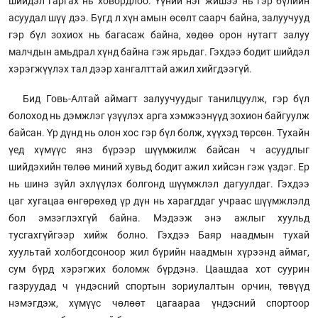
шийдэл гаргах нь ховордлоо. Үүний нэг жишээ нь гэр бүлийн
асуудал шүү дээ. Бүгд л хүн амын өсөлт саарч байна, залуучууд
гэр бүл зохиох нь багасаж байна, хөдөө орон нутагт залуу
малчдын амьдрал хүнд байна гэж ярьдаг. Гэхдээ бодит шийдэл
хэрэгжүүлэх тал дээр хангалттай ажил хийгдээгүй.
Бид Говь-Алтай аймагт залуучуудыг танилцуулж, гэр бүл
болоход нь дэмжлэг үзүүлэх арга хэмжээнүүд зохион байгуулж
байсан. Үр дүнд нь олон хос гэр бүл болж, хүүхэд төрсөн. Тухайн
үед хүмүүс янз бүрээр шүүмжилж байсан ч асуудлыг
шийдэхийн төлөө миний хувьд бодит ажил хийсэн гэж үздэг. Ер
нь шинэ зүйл эхлүүлэх болгонд шүүмжлэл дагуулдаг. Гэхдээ
цаг хугацаа өнгөрөхөд үр дүн нь харагддаг учраас шүүмжлэлд
бол эмзэглэхгүй байна. Мэдээж энэ ажлыг хуульд
тусгахгүйгээр хийж болно. Гэхдээ Баяр наадмын тухай
хуультай холбогдсоноор жил бүрийн наадмын хүрээнд аймаг,
сум бүрд хэрэгжих боломж бүрдэнэ. Цаашдаа хот суурин
газруудад ч үндэсний спортын зориулалтын орчин, төвүүд
нэмэгдэж, хүмүүс чөлөөт цагаараа үндэсний спортоор