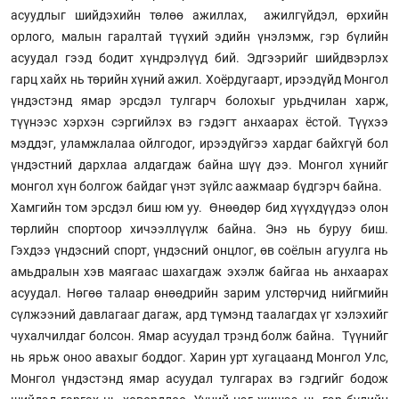
асуудлыг шийдэхийн төлөө ажиллах, ажилгүйдэл, өрхийн
орлого, малын гаралтай түүхий эдийн үнэлэмж, гэр бүлийн
асуудал гээд бодит хүндрэлүүд бий. Эдгээрийг шийдвэрлэх
гарц хайх нь төрийн хүний ажил. Хоёрдугаарт, ирээдүйд Монгол
үндэстэнд ямар эрсдэл тулгарч болохыг урьдчилан харж,
түүнээс хэрхэн сэргийлэх вэ гэдэгт анхаарах ёстой. Түүхээ
мэддэг, уламжлалаа ойлгодог, ирээдүйгээ хардаг байхгүй бол
үндэстний дархлаа алдагдаж байна шүү дээ. Монгол хүнийг
монгол хүн болгож байдаг үнэт зүйлс аажмаар бүдгэрч байна.
Хамгийн том эрсдэл биш юм уу. Өнөөдөр бид хүүхдүүдээ олон
төрлийн спортоор хичээллүүлж байна. Энэ нь буруу биш.
Гэхдээ үндэсний спорт, үндэсний онцлог, өв соёлын агуулга нь
амьдралын хэв маягаас шахагдаж эхэлж байгаа нь анхаарах
асуудал. Нөгөө талаар өнөөдрийн зарим улстөрчид нийгмийн
сүлжээний давлагааг дагаж, ард түмэнд таалагдах үг хэлэхийг
чухалчилдаг болсон. Ямар асуудал трэнд болж байна. Түүнийг
нь ярьж оноо авахыг боддог. Харин урт хугацаанд Монгол Улс,
Монгол үндэстэнд ямар асуудал тулгарах вэ гэдгийг бодож