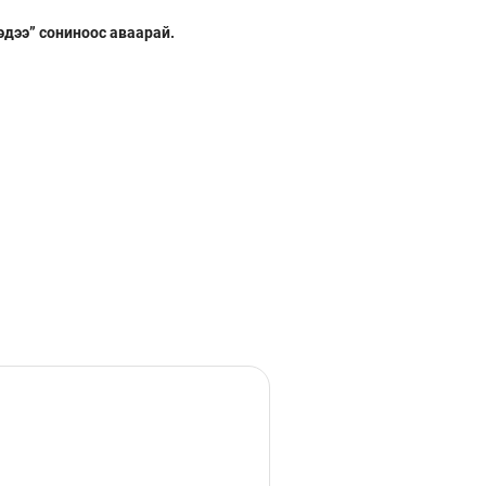
эдээ” сониноос аваарай.