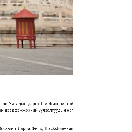
отноо Хятадын дарга Ши Жиньпинтэй
сан дээд хэмжээний уулзалтуудын нэг
Rock-ийн Ларри Финк, Blackstone-ийн