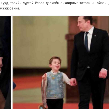
O-ууд, төрийн сүртэй ёслол дэлхийн анхаарлыг татсан ч Тайвань
эмээж байна.