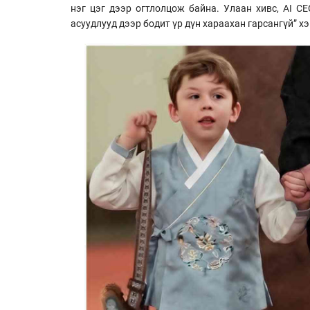
нэг цэг дээр огтлолцож байна. Улаан хивс, AI CE
асуудлууд дээр бодит үр дүн хараахан гарсангүй” х