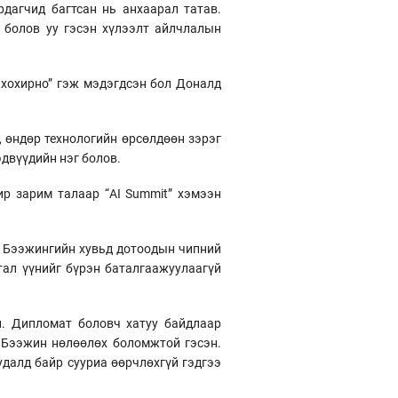
дагчид багтсан нь анхаарал татав.
 болов уу гэсэн хүлээлт айлчлалын
 хохирно” гэж мэдэгдсэн бол Доналд
, өндөр технологийн өрсөлдөөн зэрэг
эдвүүдийн нэг болов.
ир зарим талаар “AI Summit” хэмээн
а. Бээжингийн хувьд дотоодын чипний
тал үүнийг бүрэн баталгаажуулаагүй
й. Дипломат боловч хатуу байдлаар
 Бээжин нөлөөлөх боломжтой гэсэн.
далд байр сууриа өөрчлөхгүй гэдгээ