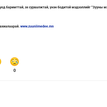
 үед баримттай, эх сурвалжтай, үнэн бодитой мэдээллийг “Зууны м
захиалаарай.
www.zuuniimedee.mn
0