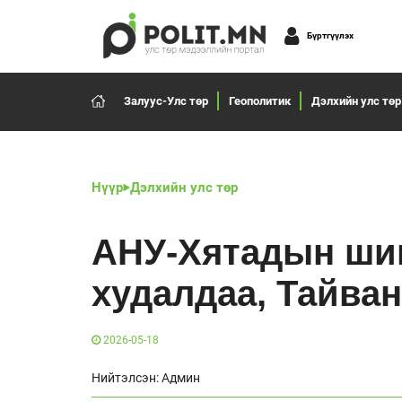
Бүртгүүлэх
Залуус-Улс төр
Геополитик
Дэлхийн улс төр
Нүүр
Дэлхийн улс төр
АНУ-Хятадын шин
худалдаа, Тайва
2026-05-18
Нийтэлсэн: Админ