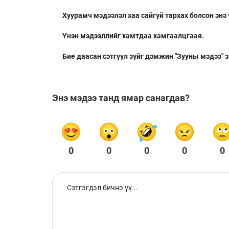
Хуурамч мэдээлэл хаа сайгүй тархах болсон энэ
Үнэн мэдээллийг хамтдаа хамгаалцгаая.
Бие даасан сэтгүүл зүйг дэмжин "Зууны мэдээ" 
Энэ мэдээ танд ямар санагдав?
0
0
0
0
0