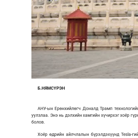
Б.НЯМСҮРЭН
АНУ-ын Ерөнхийлөгч Доналд Трамп технологий
уулзлаа. Энэ нь дэлхийн хамгийн хүчирхэг хоёр г
болов.
Хоёр өдрийн айлчлалын бүрэлдэхүүнд Tesla-гий