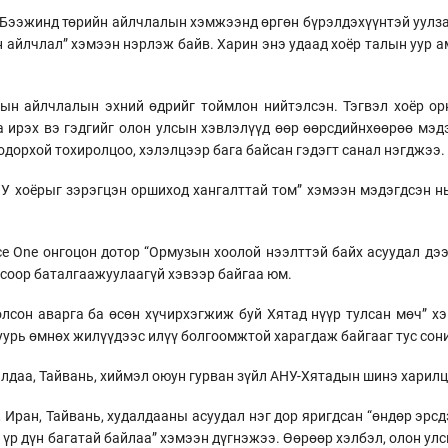
 Бээжинд төрийн айлчлалын хэмжээнд өргөн бүрэлдэхүүнтэй уулза
 айлчлал” хэмээн нэрлэж байв. Харин энэ удаад хоёр талын уур а
ын айлчлалын эхний өдрийг тоймлон нийтэлсэн. Тэгвэл хоёр ор
 ирэх вэ гэдгийг олон улсын хэвлэлүүд өөр өөрсдийнхөөрөө мэд
одорхой тохиролцоо, хэлэлцээр бага байсан гэдэгт санал нэгджээ.
У хоёрыг зэрэгцэн оршиход хангалттай том” хэмээн мэдэгдсэн н
ce One онгоцон дотор “Ормузын хоолой нээлттэй байх асуудал дэ
ёсоор баталгаажуулаагүй хэвээр байгаа юм.
лсон аварга ба өсөн хүчирхэгжиж буй Хятад нүүр тулсан мөч” х
урь өмнөх жилүүдээс илүү болгоомжтой харагдаж байгааг тус сон
алдаа, Тайвань, хиймэл оюун гурван зүйл АНУ-Хятадын шинэ харил
 Иран, Тайвань, худалдааны асуудал нэг дор яригдсан “өндөр эрсд
ит үр дүн багатай байлаа” хэмээн дүгнэжээ. Өөрөөр хэлбэл, олон у