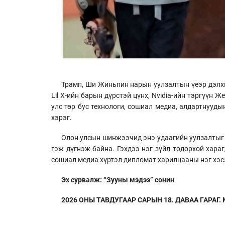
Трамп, Ши Жиньпин нарын уулзалтын үеэр дэлхи
Lil X-ийн барын дүрстэй цүнх, Nvidia-ийн тэргүүн 
улс төр бус технологи, сошиал медиа, алдартнууд
хэрэг.
Олон улсын шинжээчид энэ удаагийн уулзалтыг “s
гэж дүгнэж байна. Гэхдээ нэг зүйл тодорхой хара
сошиал медиа хүртэл дипломат харилцааны нэг хэс
Эх сурвалж: “Зууны мэдээ” сонин
2026 ОНЫ ТАВДУГААР САРЫН 18. ДАВАА ГАРАГ. №