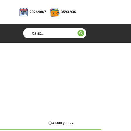
2026/08/7
3593.93
$
4 мин унших