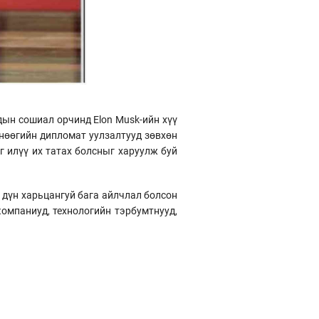
ын сошиал орчинд Elon Musk-ийн хүү
 өнөөгийн дипломат уулзалтууд зөвхөн
г илүү их татах болсныг харуулж буй
р дүн харьцангуй бага айлчлал болсон
компаниуд, технологийн тэрбумтнууд,