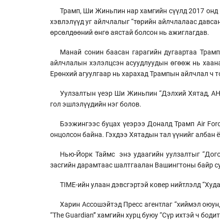
Трамп, Ши Жиньпин нар хамгийн сүүлд 2017 онд
хэвлэлүүд уг айлчлалыг “төрийн айлчлалаас давсан
өрсөлдөөний өнгө аястай болсон нь ажиглагдав.
Манай сонин баасан гарагийн дугаартаа Трамп
айлчлалын хэлэлцсэн асуудлуудын өгөөж нь хаана
Ерөнхий агуулгаар нь харахад Трампын айлчлал ч т
Уулзалтын үеэр Ши Жиньпин “Дэлхий Хятад, АН
гол эшлэлүүдийн нэг болов.
Бээжингээс буцах үеэрээ Доналд Трамп Air For
онцолсон байна. Гэхдээ Хятадын тал үүнийг албан 
Нью-Йорк Таймс энэ удаагийн уулзалтыг “Дого
засгийн дарамтаас шалтгаалан Вашингтоны байр су
TIME-ийн улаан дэвсгэртэй ковер нийтлэлд “Худ
Харин Aссошэйтэд Пресс агентлаг “хиймэл оюун,
“The Guardian” хамгийн хурц буюу “Сүр ихтэй ч бод