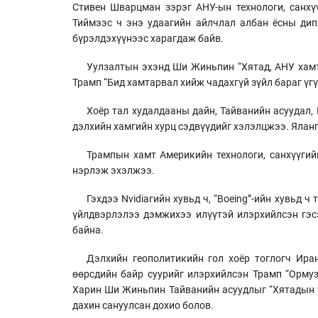
Стивен Шварцман зэрэг АНУ-ын технологи, санхү
Тиймээс ч энэ удаагийн айлчлал албан ёсны дип
бүрэлдэхүүнээс харагдаж байв.
Уулзалтын эхэнд Ши Жиньпин “Хятад, АНУ хамт
Трамп “Бид хамтарвал хийж чадахгүй зүйл бараг үг
Хоёр тал худалдааны дайн, Тайванийн асуудал,
дэлхийн хамгийн хурц сэдвүүдийг хэлэлцжээ. Яланг
Трампын хамт Америкийн технологи, санхүүгий
нэрлэж эхэлжээ.
Гэхдээ Nvidiaгийн хувьд ч, “Boeing”-ийн хувьд
үйлдвэрлэлээ дэмжихээ илүүтэй илэрхийлсэн гэсэ
байна.
Дэлхийн геополитикийн гол хоёр тоглогч Ира
өөрсдийн байр суурийг илэрхийлсэн Трамп “Орму
Харин Ши Жиньпин Тайванийн асуудлыг “Хятадын ү
дахин сануулсан дохио болов.