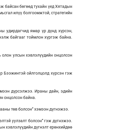
ж байсан бөгөөд тухайн үед Хятадын
мьсгал илүү болгоомжтой, стратегийн
ны удирдагчид ямар үр дүнд хүрсэн,
ээлж байгааг тоймлон хүргэж байна.
ь олон улсын хэвлэлүүдийн онцолсон
эр Бээжинтэй ойлголцолд хүрсэн гэж
эмээн дүрсэлжээ. Ираны дайн, эдийн
ин онцолсон байна.
цааны төв болсон” хэмээн дүгнэжээ.
элтэй уулзалт болсон” гэж дүгнэжээ.
лсын хэвлэлүүдийн дүгнэлт ерөнхийдөө