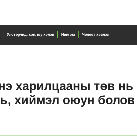
Улстөрчид: хэн, юу хэлэв
Нийгэм
Чөлөөт хэвлэл
э харилцааны төв нь
нь, хиймэл оюун болов