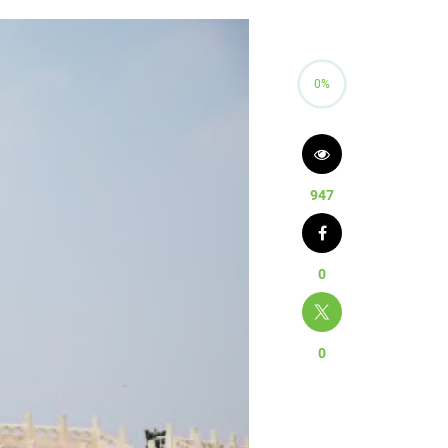
0%
947
0
0