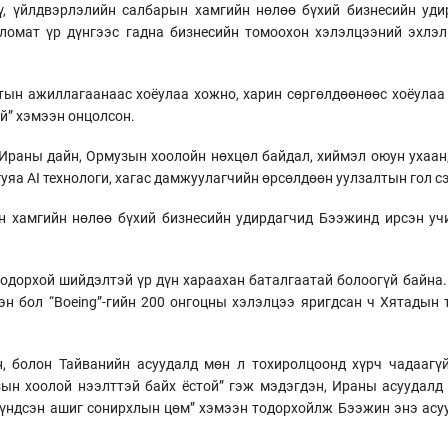
ү, үйлдвэрлэлийн салбарын хамгийн нөлөө бүхий бизнесийн удир
ломат үр дүнгээс гадна бизнесийн томоохон хэлэлцээний эхлэл
ын ажиллагаанаас хоёулаа хожно, харин сөргөлдөөнөөс хоёулаа
үй” хэмээн онцолсон.
 Ираны дайн, Ормузын хоолойн нөхцөл байдал, хиймэл оюун ухаан
уяа AI технологи, хагас дамжуулагчийн өрсөлдөөн уулзалтын гол с
н хамгийн нөлөө бүхий бизнесийн удирдагчид Бээжинд ирсэн уч
 ч тодорхой шийдэлтэй үр дүн хараахан баталгаатай болоогүй байн
н бол “Boeing”-гийн 200 онгоцны хэлэлцээ яригдсан ч Хятадын 
н, болон Тайванийн асуудалд мөн л тохиролцоонд хүрч чадаагү
зын хоолой нээлттэй байх ёстой” гэж мэдэгдэн, Ираны асуудалд
ндсэн ашиг сонирхлын цөм” хэмээн тодорхойлж Бээжин энэ асуу