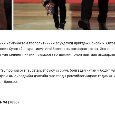
йн хамгийн том геополитикийн асуудлууд яригдаж байсан ч Хятад
Женсен Хуангийн зураг илүү viral болсон нь анхаарал татав. Энэ нь
ын үйл хөдлөл нийтийн сүлжээгээр дамжин олон нийтийн анхаарлы
ymbolism over substance” буюу сүр хүч, бэлгэдэл ихтэй ч бодит ү
гдсан нь өнөөдрийн дэлхийн улс төрд Ерөнхийлөгчидөөс гадна AI 
эг болжээ.
 94 (7836)