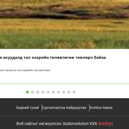
ан асуудалд тал хээрийн төлөвлөгөө төвлөрч байна
үзэл санаа нь тал хээрийн экосистеми
Бидний тухай
Сурталчилгаа байршуулах
Холбоо барих
Вэб сайтыг хөгжүүлсэн: Sodonsolution ХХК