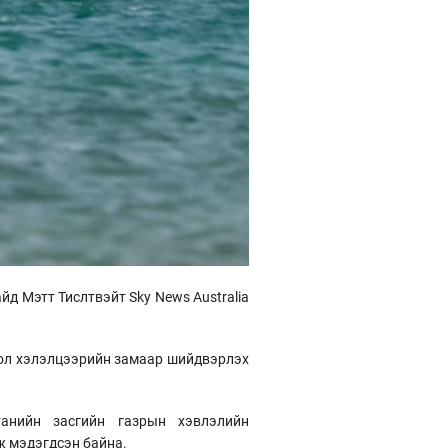
йд Мэтт Тислтвэйт Sky News Australia
 бол хэлэлцээрийн замаар шийдвэрлэх
анийн засгийн газрын хэвлэлийн
ж мэдэгдсэн байна.