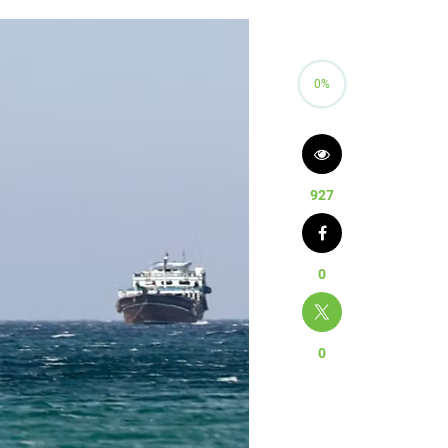
0%
927
0
0