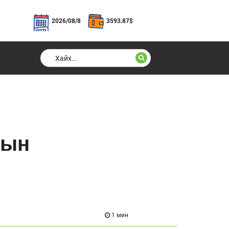
2026/08/8
3593.87
$
зын
1 мин