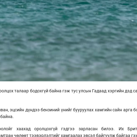
олцох талаар бодохгүй байна гэж тус улсын Гадаад хэргийн дэд са
йван, эцсийн дүндээ бензиний үнийг бууруулах хамгийн сайн арга
 байна.
лойг хаахад оролцохгүй гэдгээ зарласан билээ. Их Брит
амтран чөлөөт тээвэрлэлтийг хамгаалах эвсэл байгуулж байгаа гэ