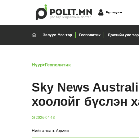
Бүртгүүлэх
Залуус-Улс төр
Геополитик
Дэлхийн улс төр
Нүүр
Геополитик
Sky News Austral
хоолойг бүслэн 
2026-04-13
Нийтэлсэн: Админ