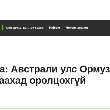
Улстөрчид: хэн, юу хэлэв
Нийгэм
Чөлөөт хэвлэл
ia: Австрали улс Орму
хаахад оролцохгүй