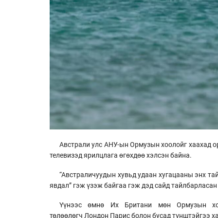
Австрали улс АНУ-ын Ормузын хоолойг хаахад ор
телевизэд ярилцлага өгөхдөө хэлсэн байна.
“Австраличуудын хувьд удаан хугацааны энх та
явдал” гэж үзэж байгаа гэж дэд сайд тайлбарласан
Үүнээс өмнө Их Британи мөн Ормузын хоо
төлөөлөгч Лондон Парис болон бусад түнштэйгээ х