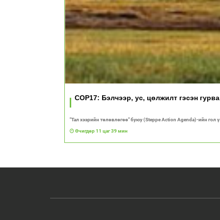
COP17: Бэлчээр, ус, цөлжилт гэсэн гурв
"Тал хээрийн төлөвлөгөө" буюу (Steppe Action Agenda)-ийн гол 
Өчигдөр 11 цаг 39 мин