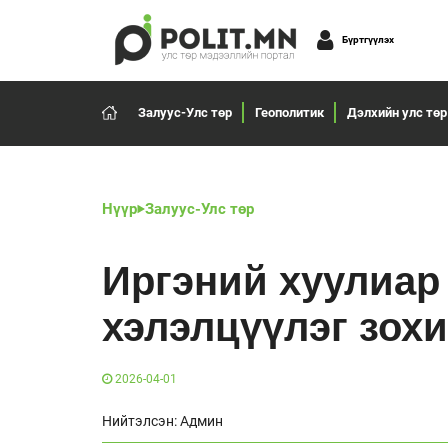
Бүртгүүлэх
Залуус-Улс төр
Геополитик
Дэлхийн улс төр
Нүүр
Залуус-Улс төр
Иргэний хуулиар
хэлэлцүүлэг зох
2026-04-01
Нийтэлсэн: Админ