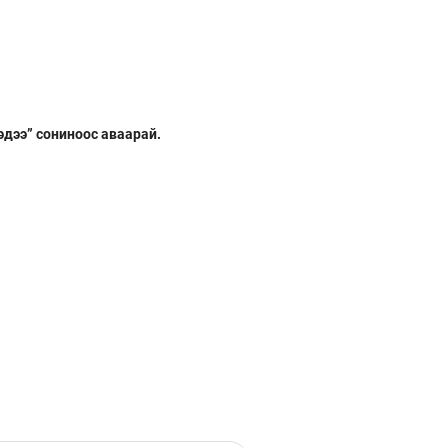
эдээ” сониноос аваарай.