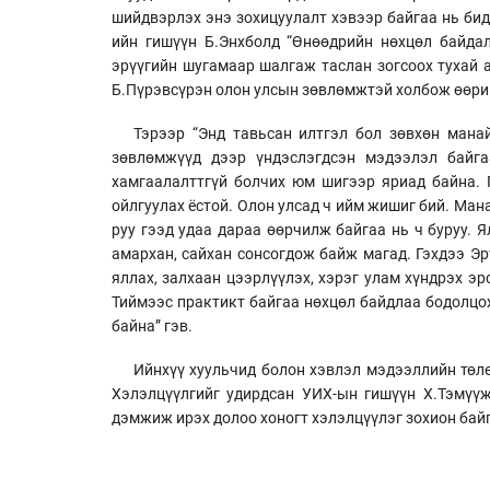
шийдвэрлэх энэ зохицуулалт хэвээр байгаа нь бид
ийн гишүүн Б.Энхболд “Өнөөдрийн нөхцөл байдал
эрүүгийн шугамаар шалгаж таслан зогсоох тухай а
Б.Пүрэвсүрэн олон улсын зөвлөмжтэй холбож өөри
Тэрээр “Энд тавьсан илтгэл бол зөвхөн манай
зөвлөмжүүд дээр үндэслэгдсэн мэдээлэл байга
хамгаалалттгүй болчих юм шигээр яриад байна. 
ойлгуулах ёстой. Олон улсад ч ийм жишиг бий. Мана
руу гээд удаа дараа өөрчилж байгаа нь ч буруу. 
амархан, сайхан сонсогдож байж магад. Гэхдээ Эр
яллах, залхаан цээрлүүлэх, хэрэг улам хүндрэх э
Тиймээс практикт байгаа нөхцөл байдлаа бодолцож
байна” гэв.
Ийнхүү хуульчид болон хэвлэл мэдээллийн төлө
Хэлэлцүүлгийг удирдсан УИХ-ын гишүүн Х.Тэмүүж
дэмжиж ирэх долоо хоногт хэлэлцүүлэг зохион байг