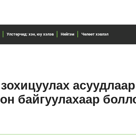
Улстөрчид: хэн, юу хэлэв
Нийгэм
Чөлөөт хэвлэл
 зохицуулах асуудлаа
ион байгуулахаар болл