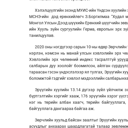
Хэлэлцүүлгийн эхэнд МУИС-ийн Үндсэн хуулийн э
МСНЭ-ийн дэд ерөнхийлөгч З.Боргилмаа “Худал мэ
Монгол Улсын Дээд шүүхийн Ерөнхий шүүгчийн зөвл
ийн Хууль зүйн сургуулийн Герма, европын эрх зү
танилцуулав.
2020 оны нэгдүгээр сарын 10-ны өдөр Зөрчлийн т
нэрлэн, нэмсэн нь манай улсын хэвлэлийн эрх чө
Хэвлэлийн эрх чөлөөний индекс тасралтгүй урууд
салбарын дуу хоолойг боомилсон, айлган сүрдүүлэ
тараасан гэсэн үндэслэлээр ял тулгах, Эрүүгийн ху
боломжтой гэдгийг хэвлэл мэдээллийн салбарынха
Эрүүгийн хуулийн 13.14 дүгээр зүйл үйлчилж 
бүртгэлтийн хэргийг хааж, 176 эрүүгийн хэрэг үүс
нэг нь төрийн албан хаагч, төрийн байгууллага,
байгууллага дангаараа байгаа аж.
Зөрчлийн хуульд байсан заалтыг Эрүүгийн хуул
асуудлыг анхаарах шаардлагатай талаар зөвлөмжи