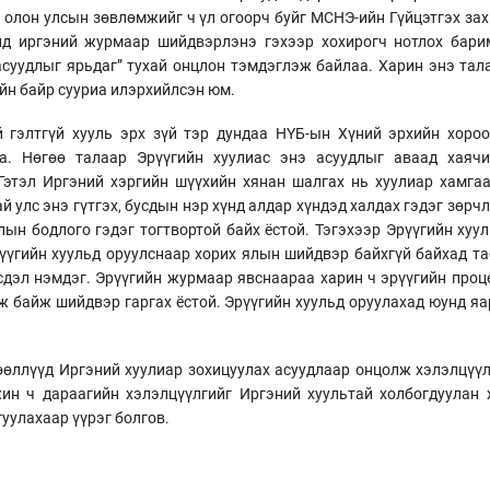
 олон улсын зөвлөмжийг ч үл огоорч буйг МСНЭ-ийн Гүйцэтгэх за
д иргэний журмаар шийдвэрлэнэ гэхээр хохирогч нотлох барим
суудлыг ярьдаг” тухай онцлон тэмдэглэж байлаа. Харин энэ тала
йн байр сууриа илэрхийлсэн юм.
 гэлтгүй хууль эрх зүй тэр дундаа НҮБ-ын Хүний эрхийн хороо
а. Нөгөө талаар Эрүүгийн хуулиас энэ асуудлыг аваад хаяч
Гэтэл Иргэний хэргийн шүүхийн хянан шалгах нь хуулиар хамгаа
й улс энэ гүтгэх, бусдын нэр хүнд алдар хүндэд халдах гэдэг зөрч
Ялын бодлого гэдэг тогтвортой байх ёстой. Тэгэхээр Эрүүгийн ху
үүгийн хуульд оруулснаар хорих ялын шийдвэр байхгүй байхад та
рсдэл нэмдэг. Эрүүгийн журмаар явснаараа харин ч эрүүгийн проц
 байж шийдвэр гаргах ёстой. Эрүүгийн хуульд оруулахад юунд яа
өллүүд Иргэний хуулиар зохицуулах асуудлаар онцолж хэлэлцүүлэ
ин ч дараагийн хэлэлцүүлгийг Иргэний хуультай холбогдуулан х
уулахаар үүрэг болгов.