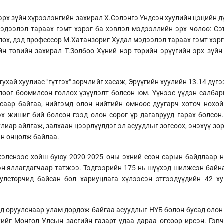
рх зүйн хүрээлэнгийн захирал Х.Сэлэнгэ Үндсэн хуулийн цэцийн д
дээлэл тараах гэмт хэрэг ба хэвлэл мэдээллийн эрх чөлөө: Сэт
өх, дэд профессор М.Хатанзориг Худал мэдээлэл тараах гэмт хэр
йн төвийн захирал Т.Золбоо Хүний нэр төрийн эрүүгийн эрх зүйн
ухай хуулиас "гүтгэх" зөрчлийг хасаж, Эрүүгийн хуулийн 13.14 дүгэ
лөөг боомилсон голлох үзүүлэлт болсон юм. Үүнээс үүдэн салбар
саар байгаа, нийгэмд олон нийтийн өмнөөс дуугарч хоточ нохо
х жишиг бий болсон гээд олон сөрөг үр дагаврууд гарах болсон.
улиар айлгаж, залхаан цээрлүүлдэг эл асуудлыг зогсоох, энэхүү з
н онцолж байлаа.
эхэлснээс хойш буюу 2020-2025 оны эхний есөн сарын байдлаар н
гэн яллагдагчаар татжээ. Тэдгээрийн 175 нь шүүхэд шилжсэн байн
 улстөрчид байсан бол хариуцлага хүлээсэн этгээдүүдийн 42 х
ьд оруулснаар улам дордож байгаа асуудлыг НҮБ болон бусад олон
йг Монгол Улсын засгийн газарт удаа дараа өгсөөр ирсэн. Гэвч