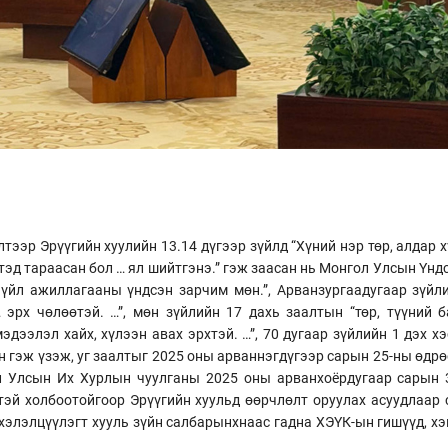
тээр Эрүүгийн хуулийн 13.14 дүгээр зүйлд “Хүний нэр төр, алдар 
тэд тараасан бол … ял шийтгэнэ.” гэж заасан нь Монгол Улсын Үнд
н үйл ажиллагааны үндсэн зарчим мөн.”, Арванзургаадугаар зүйл
 эрх чөлөөтэй. …”, мөн зүйлийн 17 дахь заалтын “төр, түүний б
дээлэл хайх, хүлээн авах эрхтэй. …”, 70 дугаар зүйлийн 1 дэх хэ
өн гэж үзэж, уг заалтыг 2025 оны арваннэгдүгээр сарын 25-ны өдр
л Улсын Их Хурлын чуулганы 2025 оны арванхоёрдугаар сарын 
тэй холбоотойгоор Эрүүгийн хуульд өөрчлөлт оруулах асуудлаар
 хэлэлцүүлэгт хууль зүйн салбарынхнаас гадна ХЭҮК-ын гишүүд, х