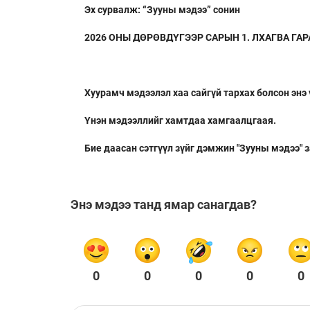
Эх сурвалж: “Зууны мэдээ” сонин
2026 ОНЫ ДӨРӨВДҮГЭЭР САРЫН 1. ЛХАГВА ГАРАГ
Хуурамч мэдээлэл хаа сайгүй тархах болсон энэ
Үнэн мэдээллийг хамтдаа хамгаалцгаая.
Бие даасан сэтгүүл зүйг дэмжин "Зууны мэдээ" 
Энэ мэдээ танд ямар санагдав?
0
0
0
0
0