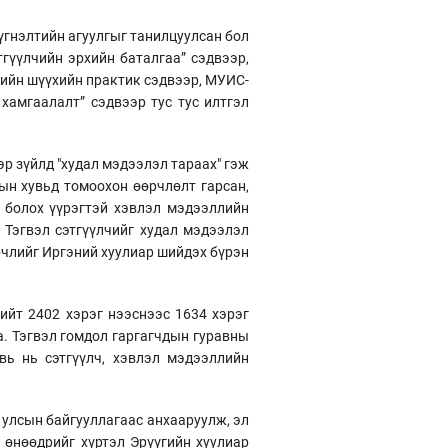
үгнэлтийн агуулгыг танилцуулсан бол
гүүлчийн эрхийн баталгаа” сэдвээр,
гийн шүүхийн практик сэдвээр, МУИС-
 хамгаалалт” сэдвээр тус тус илтгэл
эр зүйлд "худал мэдээлэл тараах" гэж
ын хувьд томоохон өөрчлөлт гарсан,
й болох үүрэгтэй хэвлэл мэдээллийн
 Тэгвэл сэтгүүлчийг худал мэдээлэл
өрчлийг Иргэний хуулиар шийдэх бүрэн
ийт 2402 хэрэг нээснээс 1634 хэрэг
а. Тэгвэл гомдол гаргагчдын гуравны
увь нь сэтгүүлч, хэвлэл мэдээллийн
 улсын байгууллагаас анхааруулж, эл
 өнөөдрийг хүртэл Эрүүгийн хуулиар