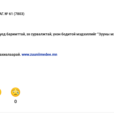
. № 61 (7803)
 үед баримттай, эх сурвалжтай, үнэн бодитой мэдээллийг “Зууны м
захиалаарай.
www.zuuniimedee.mn
0