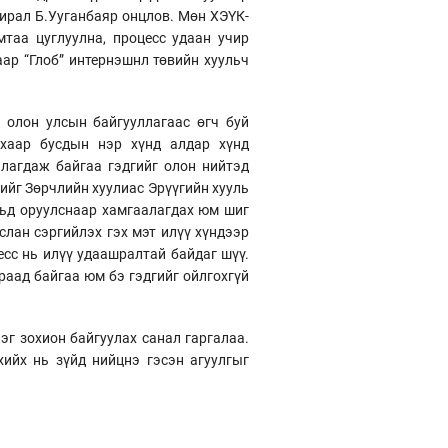
хирал Б.Ууганбаяр онцлов. Мөн ХЭҮК-
таа цуглуулна, процесс удаан учир
ар “Глоб” интернэшнл төвийн хуульч
 олон улсын байгууллагаас өгч буй
ихаар бусдын нэр хүнд алдар хүнд
лагдаж байгаа гэдгийг олон нийтэд
лийг Зөрчлийн хуулиас Эрүүгийн хууль
ульд оруулснаар хамгаалагдах юм шиг
слан сэргийлэх гэх мэт илүү хүндээр
есс нь илүү удаашралтай байдаг шүү.
раад байгаа юм бэ гэдгийг ойлгохгүй
г зохион байгуулах санал гаргалаа.
ийх нь зүйд нийцнэ гэсэн агуулгыг