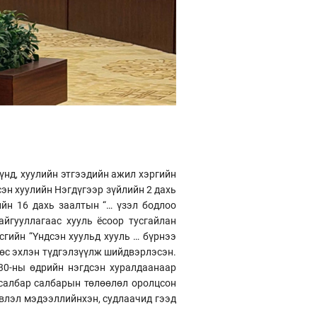
хүнд, хуулийн этгээдийн ажил хэргийн
сэн хуулийн Нэгдүгээр зүйлийн 2 дахь
ийн 16 дахь заалтын “… үзэл бодлоо
айгууллагаас хууль ёсоор тусгайлан
сгийн “Үндсэн хуульд хууль … бүрнээ
өөс эхлэн түдгэлзүүлж шийдвэрлэсэн.
30-ны өдрийн нэгдсэн хуралдаанаар
 салбар салбарын төлөөлөл оролцсон
эвлэл мэдээллийнхэн, судлаачид гээд