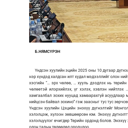
Б.НЯМСҮРЭН
Үндсэн хуулийн эцийн 2025 оны 10 дугаар дүгнэл
нэр хүндэд халдсан илт худал мэдээллийг олон ний
хэсгийн “… эрх чөлөө, … хууль дээдлэх нь төрий
чөлөөтэй илэрхийлэх, үг хэлэх, хэвлэн нийтлэх …
хамгаалбал зохих нууцад хамаарахгүй асуудлаар мэ
нийцсэн байвал зохино” гэж заасныг тус тус зөрчс
Үндсэн хуулийн Цэцийн энэхүү дүгнэлтийг Монго
хэлэлцэж, хүлээн зөвшөөрсөн юм. Энэхүү дүгнэлт
хэлэлцүүлэг өчигдөр Төрийн ордонд болов. Энэхүү
олон талын төлөөлөл оролцлоо.