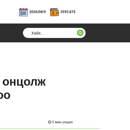
2026/08/9
3593.87
$
р онцолж
оо
5 мин унших