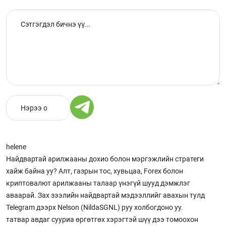
helene
Найдвартай арилжааны дохио болон мэргэжлийн стратеги
хайж байна уу? Алт, газрын тос, хувьцаа, Forex болон
криптовалют арилжааны талаар үнэгүй шууд дэмжлэг
аваарай. Зах зээлийн найдвартай мэдээллийг авахын тулд
Telegram дээрх Nelson (NildaSGNL) руу холбогдоно уу.
татвар авдаг сууриа өргөтгөх хэрэгтэй шүү дээ томоохон