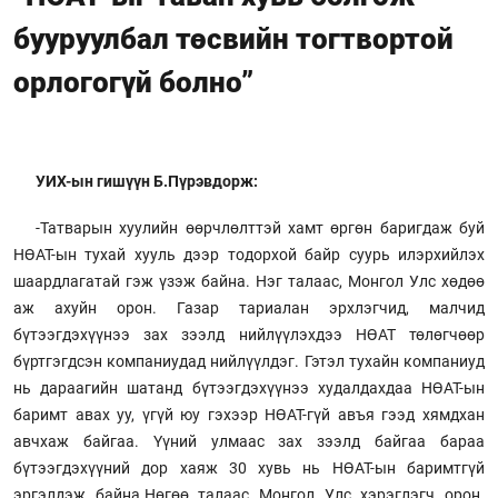
бууруулбал төсвийн тогтвортой
орлогогүй болно”
УИХ-ын гишүүн Б.Пүрэвдорж:
-Татварын хуулийн өөрчлөлттэй хамт өргөн баригдаж буй
НӨАТ-ын тухай хууль дээр тодорхой байр суурь илэрхийлэх
шаардлагатай гэж үзэж байна. Нэг талаас, Монгол Улс хөдөө
аж ахуйн орон. Газар тариалан эрхлэгчид, малчид
бүтээгдэхүүнээ зах зээлд нийлүүлэхдээ НӨАТ төлөгчөөр
бүртгэгдсэн компаниудад нийлүүлдэг. Гэтэл тухайн компаниуд
нь дараагийн шатанд бүтээгдэхүүнээ худалдахдаа НӨАТ-ын
баримт авах уу, үгүй юу гэхээр НӨАТ-гүй авъя гээд хямдхан
авчхаж байгаа. Үүний улмаас зах зээлд байгаа бараа
бүтээгдэхүүний дор хаяж 30 хувь нь НӨАТ-ын баримтгүй
эргэлдэж байна.Нөгөө талаас Монгол Улс хэрэглэгч орон.