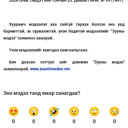
2026 ОНЫ ТАВДУГААР САРЫН 25. ДАВАА ГАРАГ. № 99 (7841)
Хуурамч мэдээлэл хаа сайгүй тархах болсон энэ үед
баримттай, эх сурвалжтай, үнэн бодитой мэдээллийг “Зууны
мэдээ” сониноос аваарай.
Үнэн мэдээллийг хамтдаа хамгаалцгаая.
Бие даасан сэтгүүл зүйг дэмжин "Зууны мэдээ"
захиалаарай.
www.zuuniimedee.mn
Энэ мэдээ танд ямар санагдав?
0
0
0
0
0
0