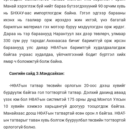
Манай хэрэглэж буй нийт бараа бүтээгдэхүүний 90 орчим хувь
нь БНХАУ-аас импортлогдож байна. Гэтэл эдгээр барааны
ихэнх нь гаалиар орж ирэхдээ жин ихтэй, үнэ багатай
барилгын материал гэх мэтээр буруу мэдүүлэгдэн орж ирдэг.
Дараа нь тэр бараанууд Нарантуул зах дээр төвлөрч, улмаар
330 сум руу тархдаг.Анхнаасаа бичиг баримтгүй орж ирсэн
бараанууд улс даяар НӨАТ-ын баримтгүй худалдаалагдаж
байгаа учраас худалдаа, үйлчилгээний бодит бүртгэл хийх
ямар ч боломжгүй болж байна.
Сангийн сайд З.Мэндсайхан:
-НӨАТ-ын татвар төсвийн орлогын 20-оос дээш хувийг
бүрдүүлж байгаа гол тогтвортой татвар. Дэлхий дахинд аваад
үзэх юм бол НӨАТ-ын системтэй 175 орны дунд Монгол Улсын
10 хувийн хэмжээ харьцангуй доогуур тооцогдож байгаа.
Манайхаас доош НӨАТ-ын татвартай есөн орон л байгаа. НӨАТ-
ын татварыг таван хувь болгож бууруулбал төсвийн тогтвортой
орлогогүй болно.