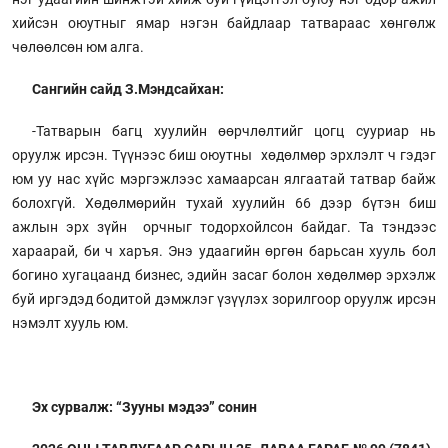
хийсэн оюутныг ямар нэгэн байдлаар татвараас хөнгөлж
чөлөөлсөн юм алга.
Сангийн сайд З.Мэндсайхан:
-Татварын багц хуулийн өөрчлөлтийг цогц сууриар нь
оруулж ирсэн. Түүнээс биш оюутны хөдөлмөр эрхлэлт ч гэдэг
юм уу нас хүйс мэргэжлээс хамаарсан ялгаатай татвар байж
болохгүй. Хөдөлмөрийн тухай хуулийн 66 дээр бүтэн биш
ажлын эрх зүйн орчныг тодорхойлсон байдаг. Та тэндээс
хараарай, би ч харъя. Энэ удаагийн өргөн барьсан хууль бол
богино хугацаанд бизнес, эдийн засаг болон хөдөлмөр эрхэлж
буй иргэдэд бодитой дэмжлэг үзүүлэх зорилгоор оруулж ирсэн
нэмэлт хууль юм.
Эх сурвалж: “Зууны мэдээ” сонин