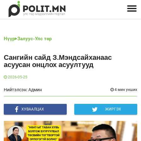
Улстөрчид: хэн, юу хэлэв
Дэлхийн улс төр
Чөлөөт хэвлэл
Залуус-Улс төр
Геополитик
Нийгэм
Нүүр
Залуус-Улс төр
Сангийн сайд З.Мэндсайханаас
асуусан онцлох асуултууд
2026-05-25
Нийтэлсэн: Админ
4 мин унших
ХУВААЛЦАХ
ЖИРГЭХ