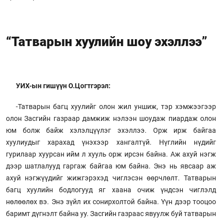
“Татварын хуулийн шоу эхэллээ”
УИХ-ын гишүүн О.Цогтгэрэл:
-Татварын багц хуулийг олон жил уншиж, тэр хэмжээгээр
олон Засгийн газраар дамжиж нэлээн шоудаж пиардаж олон
юм болж байж хэлэлцүүлэг эхэллээ. Орж ирж байгаа
хуулиудыг харахад үнэхээр хангалтүй. Нүглийн нүдийг
гурилаар хуурсан ийм л хууль орж ирсэн байна. Аж ахуй нэгж
дээр шатлалууд гаргаж байгаа юм байна. Энэ нь явсаар аж
ахуй нэгжүүдийг жижгэрэхэд чиглэсэн өөрчлөлт. Татварын
багц хуулийн бодлогууд яг хаана очиж үндсэн чиглэлд
нөлөөлөх вэ. Энэ зүйл их сонирхолтой байна. Үүн дээр тооцоо
баримт дүгнэлт байна уу. Засгийн газраас явуулж буй татварын