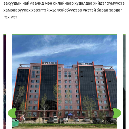
захуудын наймаачид мөн онлайнаар худалдаа хийдэг хүмүүсээ
хамрааруулах хэрэгтэй,жь: Фэйсбүүкээр үнэтэй бараа зардаг
гэх мэт