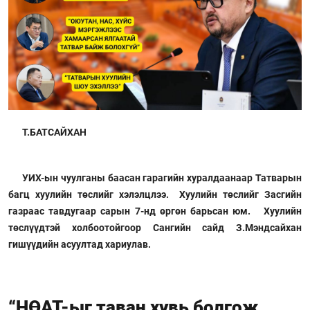
Т.БАТСАЙХАН
УИХ-ын чуулганы баасан гарагийн хуралдаанаар Татварын
багц хуулийн төслийг хэлэлцлээ. Хуулийн төслийг Засгийн
газраас тавдугаар сарын 7-нд өргөн барьсан юм. Хуулийн
төслүүдтэй холбоотойгоор Сангийн сайд З.Мэндсайхан
гишүүдийн асуултад хариулав.
“НӨАТ-ыг таван хувь болгож