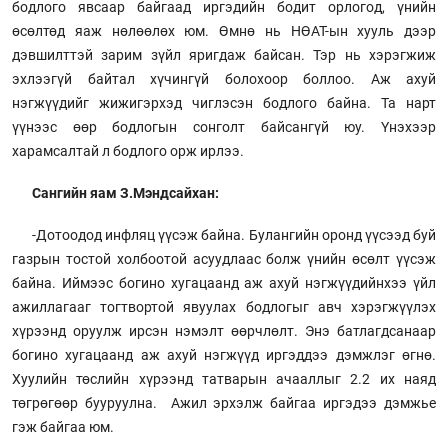
бодлого явсаар байгаад иргэдийн бодит орлогод, үнийн
өсөлтөд яаж нөлөөлөх юм. Өмнө нь НӨАТ-ын хууль дээр
дэвшилттэй зарим зүйл яригдаж байсан. Тэр нь хэрэгжиж
эхлээгүй байтал хүчингүй болохоор боллоо. Аж ахуй
нэгжүүдийг жижигэрхэд чиглэсэн бодлого байна. Та нарт
үүнээс өөр бодлогын сонголт байсангүй юу. Үнэхээр
харамсалтай л бодлого орж ирлээ.
Сангийн яам З.Мэндсайхан:
-Дотоодод инфляц үүсэж байна. Булангийн оронд үүсээд буй
газрын тостой холбоотой асуудлаас болж үнийн өсөлт үүсэж
байна. Иймээс богино хугацаанд аж ахуй нэгжүүдийнхээ үйл
ажиллагааг тогтвортой явуулах бодлогыг авч хэрэгжүүлэх
хүрээнд оруулж ирсэн нэмэлт өөрчлөлт. Энэ батлагдсанаар
богино хугацаанд аж ахуй нэгжүүд иргэддээ дэмжлэг өгнө.
Хуулийн төслийн хүрээнд татварын ачааллыг 2.2 их наяд
төгрөгөөр бууруулна. Ажил эрхэлж байгаа иргэдээ дэмжье
гэж байгаа юм.