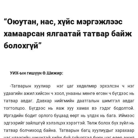
“Оюутан, нас, хүйс мэргэжлээс
хамаарсан ялгаатай татвар байж
болохгүй”
УИХ-ын гишүүн Ө.Шижир:
-Татварын хуулиар нэг цаг хөдөлмөр эрхэлсэн ч нэг
удаагийн ажил хийсэн ч хоол, унааны мөнгө өгсөн ч бүгдээс нь
татвар авдаг. Давхар нийгмийн даатгалын шимтгэл авдаг
тогтолцоо. Бүгдээс нь яаж хуу хамах вэ гэдэг бодолтой.
Иргэдийн бодит орлого буцаад өөрт нь үлдэх нь бага. Иймээс
эдгээрийг зайлшгүй хэлэлцэх хэрэгтэй. Төлж болох бүх зүйл нь
татвар болчихоод байна. Татварын багц хуулиудыг харахаар
нэг удаагийн шинжтэй хийж буй гүйцэтгэл буюу нэг өдөр ажил