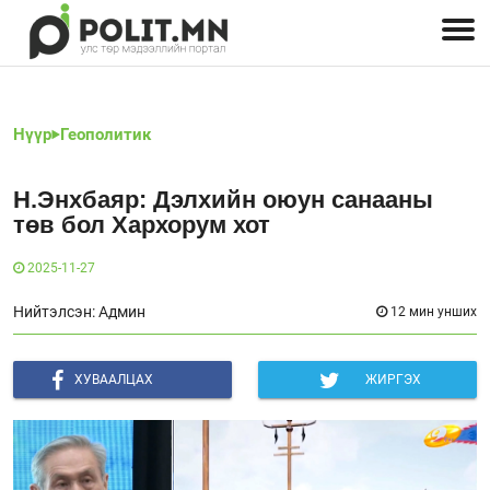
Улстөрчид: хэн, юу хэлэв
Дэлхийн улс төр
Чөлөөт хэвлэл
Залуус-Улс төр
Геополитик
Нийгэм
Нүүр
Геополитик
Н.Энхбаяр: Дэлхийн оюун санааны
төв бол Хархорум хот
2025-11-27
Нийтэлсэн: Админ
12 мин унших
ХУВААЛЦАХ
ЖИРГЭХ