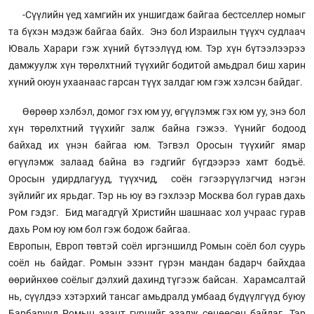
-Сүүлийн үед хамгийн их уншигдаж байгаа бестселлер номыг
та бүхэн мэдэж байгаа байх. Энэ бол Израилын түүхч судлаач
Юваль Харари гэж хүний бүтээлүүд юм. Тэр хүн бүтээлээрээ
дамжуулж хүн төрөлхтний түүхийг бодитой амьдрал биш харин
хүний оюун ухаанаас гарсан түүх залдаг юм гэж хэлсэн байдаг.
Өөрөөр хэлбэл, домог гэх юм уу, өгүүлэмж гэх юм уу, энэ бол
хүн төрөлхтний түүхийг залж байна гэжээ. Үүнийг бодоод
байхад их үнэн байгаа юм. Тэгвэл Оросын түүхийг ямар
өгүүлэмж залаад байна вэ гэдгийг бүгдээрээ хамт бодъё.
Оросын удирдлагууд, түүхчид, соён гэгээрүүлэгчид нэгэн
зүйлийг их ярьдаг. Тэр нь юу вэ гэхлээр Москва бол гурав дахь
Ром гэдэг. Бид магадгүй Христийн шашнаас хол учраас гурав
дахь Ром юу юм бол гэж бодож байгаа.
Европын, Европ төвтэй соёл иргэншилд Ромын соёл бол суурь
соёл нь байдаг. Ромын эзэнт гүрэн мандан бадарч байхдаа
өөрийнхөө соёлыг дэлхий дахинд түгээж байсан. Харамсалтай
нь, сүүлдээ хэтэрхий тансаг амьдралд умбаад бүдүүлгүүд буюу
Барбарууд Ромын эзэнт гүрнийг эзэлж сөнөөсөн байдаг. Тэр