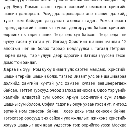
үед буюу Ромын эзэнт гүрэн сөнөхийн өмнөхөн христийн
шашин дэлгэрсэн. Ромд дэлгэрснээрээ энэ шашин дэлхийд
түгэх том байлдан дагуулалт эхэлсэн гэдэг. Ромын эзэнт
гүрэнд христийн шашныг түгээн дэлгэрүүлж байсан христийн
өөрийнх нь гарын шавь Петр гэж хүн байсан. Петр гэдэг нь
чулуу гэсэн утгатай үг. Ингээд Христийн шашны манлай 12
апостын нэг нь болох тэрээр цовдлуулсан. Тэгээд Петрийн
нэрэн дээр, тэр чулуун дээр одоогийн Ватикан үүссэн гэсэн
домогтой байдаг.
Дараа нь Зүүн Ром буюу Визант улс сэргэн мандаж, Христийн
шашин төрийн шашин болж, тэгээд Визант улс энэ шашнаараа
дэлхийд хамгийн хүчтэй улс хэмээн хүлээн зөвшөөрөгдөж
байсан. Тэгтэл Туркууд очоод эзлээд авчихсан. Одоо тэр үеийн
хамгийн алдартай сүм болох Ариун Софиягийн сүм лалын
шашны сүм болсон. София гэдэг нь оюун ухаан гэсэн үг. Ингээд
эртний Ром сөнөсөн байна. Хоёр дахь Ром сөнөсөн байна.
Тэгэхлээр оросууд энэ сайхан уламжлалыг, жинхэнэ христийн
язгуур шашныг авч яваа үндэстэн гэж өөрийгөө үзэж Москва