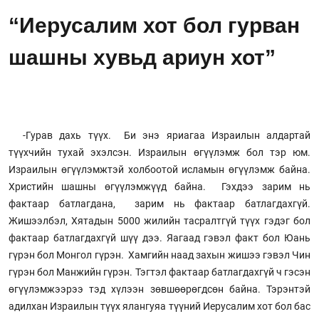
“Иерусалим хот бол гурван
шашны хувьд ариун хот”
-Гурав дахь түүх. Би энэ яриагаа Израилын алдартай
түүхчийн тухай эхэлсэн. Израилын өгүүлэмж бол тэр юм.
Израилын өгүүлэмжтэй холбоотой исламын өгүүлэмж байна.
Христийн шашны өгүүлэмжүүд байна. Гэхдээ зарим нь
фактаар батлагдана, зарим нь фактаар батлагдахгүй.
Жишээлбэл, Хятадын 5000 жилийн тасралтгүй түүх гэдэг бол
фактаар батлагдахгүй шүү дээ. Яагаад гэвэл факт бол Юань
гүрэн бол Монгол гүрэн. Хамгийн наад захын жишээ гэвэл Чин
гүрэн бол Манжийн гүрэн. Тэгтэл фактаар батлагдахгүй ч гэсэн
өгүүлэмжээрээ тэд хүлээн зөвшөөрөгдсөн байна. Тэрэнтэй
адилхан Израилын түүх ялангуяа түүний Иерусалим хот бол бас