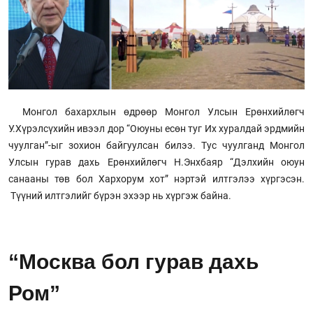
Монгол бахархлын өдрөөр Монгол Улсын Ерөнхийлөгч
У.Хүрэлсүхийн ивээл дор “Оюуны есөн туг Их хуралдай эрдмийн
чуулган”-ыг зохион байгуулсан билээ. Тус чуулганд Монгол
Улсын гурав дахь Ерөнхийлөгч Н.Энхбаяр “Дэлхийн оюун
санааны төв бол Хархорум хот” нэртэй илтгэлээ хүргэсэн.
Түүний илтгэлийг бүрэн эхээр нь хүргэж байна.
“Москва бол гурав дахь
Ром”