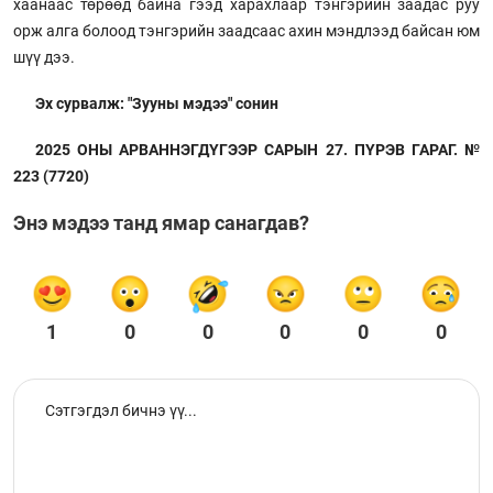
хаанаас төрөөд байна гээд харахлаар тэнгэрийн заадас руу
орж алга болоод тэнгэрийн заадсаас ахин мэндлээд байсан юм
шүү дээ.
Эх сурвалж: "Зууны мэдээ" сонин
2025 ОНЫ АРВАННЭГДҮГЭЭР САРЫН 27. ПҮРЭВ ГАРАГ. №
223 (7720)
Энэ мэдээ танд ямар санагдав?
1
0
0
0
0
0