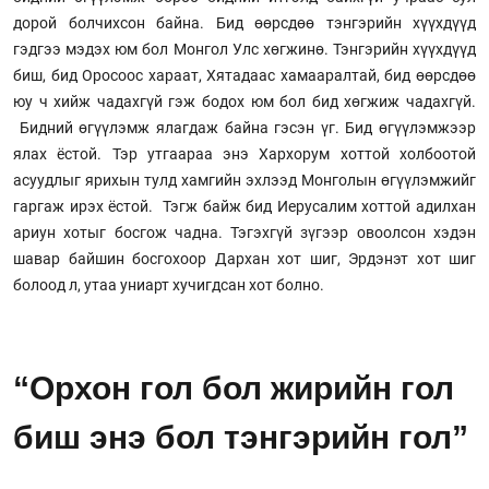
дорой болчихсон байна. Бид өөрсдөө тэнгэрийн хүүхдүүд
гэдгээ мэдэх юм бол Монгол Улс хөгжинө. Тэнгэрийн хүүхдүүд
биш, бид Оросоос хараат, Хятадаас хамааралтай, бид өөрсдөө
юу ч хийж чадахгүй гэж бодох юм бол бид хөгжиж чадахгүй.
Бидний өгүүлэмж ялагдаж байна гэсэн үг. Бид өгүүлэмжээр
ялах ёстой. Тэр утгаараа энэ Хархорум хоттой холбоотой
асуудлыг ярихын тулд хамгийн эхлээд Монголын өгүүлэмжийг
гаргаж ирэх ёстой. Тэгж байж бид Иерусалим хоттой адилхан
ариун хотыг босгож чадна. Тэгэхгүй зүгээр овоолсон хэдэн
шавар байшин босгохоор Дархан хот шиг, Эрдэнэт хот шиг
болоод л, утаа униарт хучигдсан хот болно.
“Орхон гол бол жирийн гол
биш энэ бол тэнгэрийн гол”