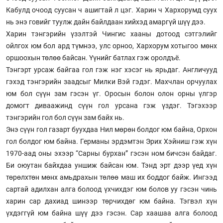
Кабулд очоод суусан ч ашигтай л цэг. Харин ч Хархорумд суух
нь энэ говийг туулж дайн байлдаан хийхэд амаргүй шүү дээ.
Харин тэнгэрийн үзэлтэй Чингис хааны дотоод сэтгэлийг
ойлгох юм бол ард түмнээ, улс орноо, Хархорум хотыгоо мөнх
оршоохын төлөө байсан. Үүнийг батлах гэж оролдъё.
Тэнгэрт урсаж байгаа гол гэж нэг хэсэг нь ярьдаг. Англичууд
гэхэд тэнгэрийн заадсыг Милки Вэй гэдэг. Махчлан орчуулах
юм бол сүүн зам гэсэн үг. Оросын болон олон орны үлгэр
домогт диваажинд сүүн гол урсана гэж үздэг. Тэгэхээр
тэнгэрийн гол бол сүүн зам байх нь.
Энэ сүүн гол газарт буухдаа Нил мөрөн болдог юм байна, Орхон
гол болдог юм байна. Германы эрдэмтэн Эрих Хэйниш гэж хүн
1970-аад оны эхээр “Сарны бурхан” гэсэн ном бичсэн байдаг.
Би оюутан байхдаа уншиж байсан юм. Тэнд эрт дээр үед хүн
төрөлхтөн мөнх амьдрахын төлөө маш их боддог байж. Ингээд
сартай адилхан алга болоод үхчихдэг юм болов уу гэсэн чинь
харин сар дахиад шинээр төрчихдөг юм байна. Тэгвэл хүн
үхдэггүй юм байна шүү дээ гэсэн. Сар хаашаа алга болоод