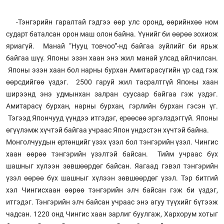
-Тэнгэрийн гаралтай гэдгээ өөр улс оронд, өөрийнхөө ном
сударт баталсан орон маш олон байна. Үүнийг би өөрөө зохиож
яриагүй. Манай “Нууц товчоо”-нд байгаа зүйлийг би ярьж
байгаа шүү. Японы эзэн хаан энэ жил манай улсад айлчилсан.
Японы эзэн хаан бол нарны бурхан Амитарасүгийн үр сад гэж
өөрсдийгөө үздэг. 2500 гаруй жил тасралтгүй Японы хаан
ширээнд энэ удмынхан залран суусаар байгаа гэж үздэг.
Амитарасү бурхан, нарны бурхан, гэрлийн бурхан гэсэн үг.
Тэгээд Япончууд үүндээ итгэдэг, ерөөсөө эргэлздэггүй. Японы
өгүүлэмж хүчтэй байгаа учраас Япон үндэстэн хүчтэй байна.
Монголчуудын ертөнцийг үзэх үзэл бол тэнгэрийн үзэл. Чингис
хаан өөрөө тэнгэрийн үзэлтэй байсан. Тийм учраас бүх
шашныг хүлээн зөвшөөрдөг байсан. Яагаад гэвэл тэнгэрийн
үзэл өөрөө бүх шашныг хүлээн зөвшөөрдөг үзэл. Тэр битгий
хэл Чингисхаан өөрөө тэнгэрийн элч байсан гэж би үздэг,
итгэдэг. Тэнгэрийн элч байсан учраас энэ агуу түүхийг бүтээж
чадсан. 1220 онд Чингис хаан зарлиг буулгаж, Хархорум хотыг