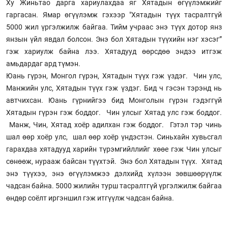
Ху Жиньтао дарга хариулахдаа яг Хятадын өгүүлэмжийг
гаргасан. Ямар өгүүлэмж гэхээр "Хятадын түүх тасралтгүй
5000 жил үргэлжилж байгаа. Тийм учраас энэ түүх дотор янз
янзын үйл явдал болсон. Энэ бол Хятадын түүхийн нэг хэсэг”
гэж хариулж байна лээ. Хятадууд өөрсдөө эндээ итгэж
амьдардаг ард түмэн.
Юань гүрэн, Монгол гүрэн, Хятадын түүх гэж үздэг. Чин улс,
Манжийн улс, Хятадын түүх гэж үздэг. Бид ч гэсэн тэрэнд нь
автчихсан. Юань гүрнийгээ бид Монголын гүрэн гэдэггүй
Хятадын гүрэн гэж боддог. Чин улсыг Хятад улс гэж боддог.
Манж, Чин, Хятад хоёр адилхан гэж боддог. Гэтэл тэр чинь
шал өөр хоёр улс, шал өөр хоёр үндэстэн. Синьхайн хувьсгал
гарахдаа хятадууд харийн түрэмгийллийг хөөе гэж Чин улсыг
сөнөөж, нурааж байсан түүхтэй. Энэ бол Хятадын түүх. Хятад
энэ түүхээ, энэ өгүүлэмжээ дэлхийд хүлээн зөвшөөрүүлж
чадсан байна. 5000 жилийн турш тасралтгүй үргэлжилж байгаа
өндөр соёлт иргэншил гэж итгүүлж чадсан байна.