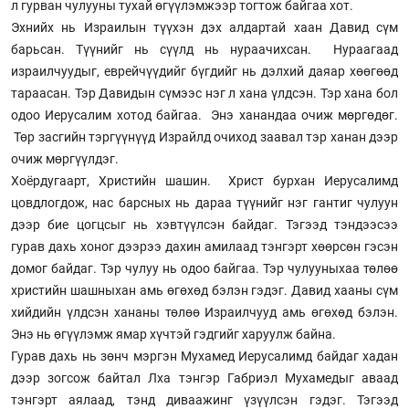
л гурван чулууны тухай өгүүлэмжээр тогтож байгаа хот.
Эхнийх нь Израилын түүхэн дэх алдартай хаан Давид сүм
барьсан. Түүнийг нь сүүлд нь нураачихсан. Нураагаад
израилчуудыг, еврейчүүдийг бүгдийг нь дэлхий даяар хөөгөөд
тараасан. Тэр Давидын сүмээс нэг л хана үлдсэн. Тэр хана бол
одоо Иерусалим хотод байгаа. Энэ ханандаа очиж мөргөдөг.
Төр засгийн тэргүүнүүд Израйлд очиход заавал тэр ханан дээр
очиж мөргүүлдэг.
Хоёрдугаарт, Христийн шашин. Христ бурхан Иерусалимд
цовдлогдож, нас барсных нь дараа түүнийг нэг гантиг чулуун
дээр бие цогцсыг нь хэвтүүлсэн байдаг. Тэгээд тэндээсээ
гурав дахь хоног дээрээ дахин амилаад тэнгэрт хөөрсөн гэсэн
домог байдаг. Тэр чулуу нь одоо байгаа. Тэр чулууныхаа төлөө
христийн шашныхан амь өгөхөд бэлэн гэдэг. Давид хааны сүм
хийдийн үлдсэн хананы төлөө Израилчууд амь өгөхөд бэлэн.
Энэ нь өгүүлэмж ямар хүчтэй гэдгийг харуулж байна.
Гурав дахь нь зөнч мэргэн Мухамед Иерусалимд байдаг хадан
дээр зогсож байтал Лха тэнгэр Габриэл Мухамедыг аваад
тэнгэрт аялаад, тэнд диваажинг үзүүлсэн гэдэг. Тэгээд