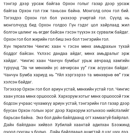
тэнгэр дээр урсаж байгаа Орхон голыг газар дээр урсаж
байгаа Орхон гол гэж таньсан байна. Монголд олон гол бий.
Тэгэхдээ Орхон гол бол үнэхээр учиртай гол. Сүүлд нь
монголчууд бид Орхон голдоо Гүн гэдэг цол хайрлаад жил
болгон цалинг нь өгдөг байсан гэсэн түүхэн эх сурвалж байдаг.
Орхон гол бол жирийн гол биш энэ бол тэнгэрийн гол.
Хүн төрөлхтөн Чингис хаан ч гэсэн мөнх амьдрахын тухай
боддог байсан. Үхлээс дандаа айдаг, мөнх амьдралыг эрж
хайдаг. Чингис хаан Чанчун бумбыг урьж авчраад хамгийн
түрүүнд “За чи мөнхийн ус авчирсан уу” гэж асуусан байдаг.
Чанчун Бумба хариуд нь “Үйл хэргээрээ та мөнхөрнө өө” гэж
хэлсэн байдаг.
Тэгэхээр Орхон гол бол ариун устай, мөнхийн устай гол. Чингис
хаан улсаа мөнх оршоосой. Хархорум хотыг мөнх оршоосой гэж
бодсон учраас чухамхүү ариун устай, тэнгэрийн гол газар дээр
буусан Орхон голын эрэг дээр Хархорум хотынхоо нийслэлийг
барьсан байна. Энэ бол дайн байлдаанд огт хамаагүй байрлал.
Дайн байлдаан хийвэл Хубилай хаантай адилхан Бээжинд
очоод суусан ч болно. Дайн байлдаанд ашигтай л цэг шүү дээ.