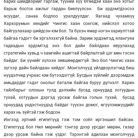
барих шийдвэрийг гаргаж, түүний хүү Өгөөдэй хаан энэ хотыг
барьж босгох ажлыг гардан биелүүлсэн. Би эрдэмтдээсээ
асуудаг, санаа бодлоо уралдуулдаг. Яагаад чухамхүү
Хархорумын хөндийг Чингис хаан сонгож, нийслэл хотоо
байгуулахаар шийдсэн юм бол. Та бүхэн ямар нэгэн хариулттай
байгаа гэдэгт би эргэлзэхгүй байна. Зарим эрдэмтэд, ялангуяа
гадаадын эрдэмтэд энэ бол дайн байлдаан явуулахад
стратегийн хувьд ч хамгийн ашигтай байрлалтай цэг мөн гэсэн
байдаг. Би үүнийг хүлээн зөвшөөрдөггүй. Энэ бол Чингис хаан
зүгээр дайн байлдаан хийдэг. Монголчууд үйлдвэрлэгчид биш
нүүдэлчид учраас юм бүтээдэггүй. Бусдын зүйлийг дээрэмдэж
амьдардаг гэдэг онолыг баталж байгаа буруу дүгнэлт. Харин
тайлбарыг олохын тулд дэлхийн бусад орнуудад хотуудын
тухай, хотуудын дэргэд урсаж байгаа голын тухай, бусад
орнуудад үндэстнүүдэд байдаг түүхэн домог, өгүүлэмжүүдийг
харах нь зүйтэй гэж бодсон.
Ингээд эртний египетүүд гэж том соёл иргэншил байсан.
Египетүүд бол Нил мөрнийг тэнгэр дээр урсдаг мөрөн, газар
дээр урсаж байна гэж үздэг. Тэрэнтэй адилхан монголчууд