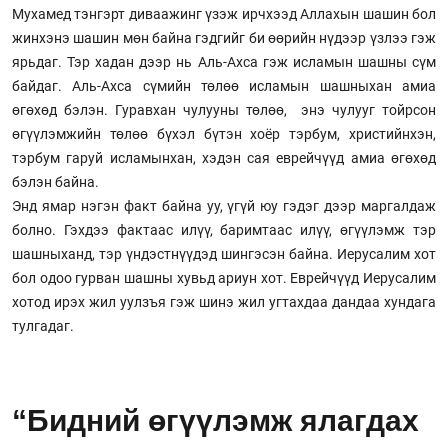
Мухамед тэнгэрт диваажинг үзэж ирчхээд Аллахын шашин бол
жинхэнэ шашин мөн байна гэдгийг би өөрийн нүдээр үзлээ гэж
ярьдаг. Тэр хадан дээр нь Аль-Ахса гэж исламын шашны сүм
байдаг. Аль-Ахса сүмийн төлөө исламын шашныхан амиа
өгөхөд бэлэн. Гуравхан чулууны төлөө, энэ чулууг тойрсон
өгүүлэмжийн төлөө бүхэл бүтэн хоёр тэрбум, христийнхэн,
тэрбум гаруй исламынхан, хэдэн сая еврейчүүд амиа өгөхөд
бэлэн байна.
Энд ямар нэгэн факт байна уу, үгүй юу гэдэг дээр маргалдаж
болно. Гэхдээ фактаас илүү, баримтаас илүү, өгүүлэмж тэр
шашныханд, тэр үндэстнүүдэд шингэсэн байна. Иерусалим хот
бол одоо гурван шашны хувьд ариун хот. Еврейчүүд Иерусалим
хотод ирэх жил уулзъя гэж шинэ жил угтахдаа дандаа хундага
тулгадаг.
“Бидний өгүүлэмж ялагдах