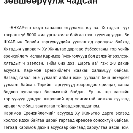
зөвшөөрүүлж чадсан”
-БНХАУ-ын оюун санааны өгүүлэмж юу вэ. Хятадын түүх
тасралтгүй 5000 жил үргэлжилж байгаа гэж түүхчид үздэг. Би
ШХАБ-ын Төрийн тэргүүнүүдийн уулзалтад оролцож байхад
Хятадын удирдагч Ху Жиньтао даргаас Узбекстаны тэр үеийн
ерөнхийлөгч Ислам Каримов “Монголчууд бол дэлхийг эзэлсэн,
Хятадыг ч эзэлсэн. Тийм биз дээ. Дарга аа” гэж 2-3 дахин
асуусан. Каримов Ерөнхийлөгч жаахан халамцуу байсан.
Яагаад гэвэл энэ уулзалт албан ёсны уулзалт биш нөхөрсөг
уулзалт байсан. Төрийн тэргүүнүүд хоорондоо ярилцах, санаа
бодлоо хуваалцах боломжтой байдаг. Ер нь төр засгийн
тэргүүнүүд дандаа ширээний ард зангиатай номхон суугаад
ярьдаг улс биш, зангиагаа тайлаад ярилцдаг юм.
Каримов Ерөнхийлөгчийг асуухад Ху Жиньтао дарга эхлээд
хоолоо идэж байгаа царай гаргаад ерөөсөө сонсохгүй байсан.
Тэгээд Каримов дахин асуусаар байгаад хариултаа авсан юм.