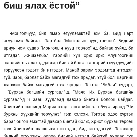
биш ялах ёстой”
-Монголчууд бид ямар өгүүлэмж­тэй юм бэ. Бид нарт
өгүүлэмж байгаа. Тэр бол “Монголын нууц товчоо”. Бидний
ариун ном судар “Монголын нууц товчоо”-нд байгаа зүйлд би
итгэдэг. Жишээлбэл, гэрлийн хүн орж ирж Алунгоогийн
хэвлийг нь элэхэд давхар биетэй болж, тэнгэрийн хүүх­дүүдийг
төрүүлсэн гэдэгт би итгэ­дэг. Манай зарим эрдэмтэд итгэ­­дэг­­
гүй. Зарц, барлаг байж магадгүй гэж ярьдаг. Үгүй бол, цэргийн
жанжин байж магадгүй гэж ярьдаг. Тэгтэл “Библи” сударт,
“Бурхан багшийн сургаал”-д, “Маяа Их Бурхан багшийн
сургаал”-д ч заан зүүдлээд давхар биетэй болсон байдаг.
Христийн шашинд Мария эхэд тэнгэрийн элч бууж ирээд “Чи
бурхны хүүхдийг төрүүлнэ” гэж хэлсэн. Тэгээд одоо хүртэл
бараг онгон эмэгтэй давхар биетэй болж, Христ бурхан төрсөн
гэж Христийн шашныхан итгэдэг, бид итгэдэггүй. Тэгэхээр
бидний өгүүлэмж өөрөө бидний итгэлд байхгүй учраас сул