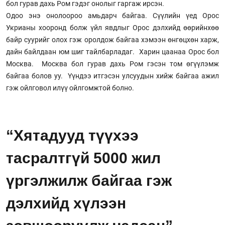
бол гурав дахь Ром гэдэг онолыг гаргаж ирсэн.
Одоо энэ онолоороо амьдарч байгаа. Сүүлийн үед Орос
Укрианы хооронд болж үйл явдлыг Орос дэлхийд өөрийнхөө
байр суурийг олох гэж оролдож байгаа хэмээн өнгөцхөн харж,
дайн байлдаан юм шиг тайлбарладаг. Харин цаанаа Орос бол
Москва. Москва бол гурав дахь Ром гэсэн том өгүүлэмж
байгаа болов уу. Үүндээ итгэсэн улсуудын хийж байгаа ажил
гэж ойлговол илүү ойлгомжтой болно.
“Хятадууд түүхээ
тасралтгүй 5000 жил
үргэлжилж байгаа гэж
дэлхийд хүлээн