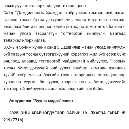
нэмэгдүүлэх талаар ярилцаж тохиролцлоо.
Сайд Г.Дамдинням найрамдалт хоёр улсын хамтын ажиллагаа
газрын тосны бүтээгдэхүүний чиглэлээр илүү нягт хамтран
ажиллаж байгааг онцлон хэдий дотоодоо хомстолтой байгаа ч
манай улсад тасралтгүй тогтвортой нийлүүлж байгаад
талархал илэрхийлэв.
ОХУ-ын Эрчим хүчний сайд С.Е.Цивилев манай улсад нийлүүлж
буй газрын тосны бүтээгдэхүүний хэрэглээ жил бүр өсөж буйг
онцлоод цаашид тогтвортой найдвартай нийлүүлэх, "Газрын
тосны бүтээгдэхүүний нийлүүлэх салбарт хамтран ажиллах
тухай" хоёр улсын Засгийн газар хоорондын хэлэлцээрээр
хүлээсэн үүргээ биелүүлж, газрын тосны бүтээгдэхүүнийг
тогтвортой нийлүүлж ажиллахаа илэрхийлсэн байна.
Эх сурвалж: "Зууны мэдээ" сонин
2025 ОНЫ АРАВНЭГДҮГЭЭР САРЫН 19. ЛХАГВА ГАРАГ. №
219 (7716)