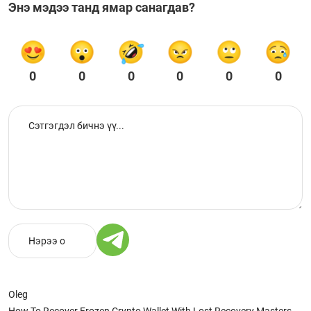
Энэ мэдээ танд ямар санагдав?
0
0
0
0
0
0
Oleg