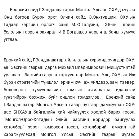
Ерөнхий сайд Г.Занданшатарыг Монгол Улсаас ОХУ-д суугаа
Онц бөгөөд Бүрэн эрхт Элчин сайд Ө.Энхтүвшин, ОХУ-ын
Гадаад хэргийн орлогч сайд М.Ю.Галузин, ГХЯ-ны Төрийн
ёслолын газрын захирал И.В.Богдашев нарын албаны хүмүүс
угтлаа.
Ерөнхий сайд Г.Занданшатар айлчлалын хүрээнд өчигдөр ОХУ-
ын Засгийн газрын дарга Михаил Владимирович Мишустинтэй
уулзлаа. Засгийн газрын тэргүүн нар Монгол Улс, ОХУ-ын Иж
бүрэн стратегийн түншлэл, эрчим хүч, аж үйлдвэр, зам, тээвэр,
боловсрол, хүмүүнлэгийн хамтын ажиллагаа идэвхтэй
гүнзгийрэн бэхжиж буйг онцлон тэмдэглэв. Ерөнхий сайд
Г.Занданшатар Монгол Улсын газар нутгаар дамжуулан ОХУ-
аас БНХАУ-д байгалийн хий нийлүүлэх хоолой барих төсөл,
“Монгол-Орос-Хятадын Эдийн засгийн коридор байгуулах
хөтөлбөр” зэрэг томоохон төсөл, хөтөлбөрийг амжилттай
хэрэгжүүлэхэд Монгол Улсын Засгийн газрын зүгээс