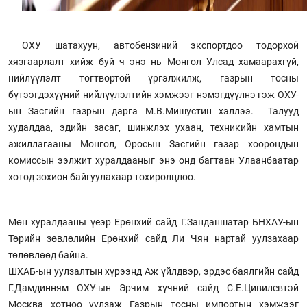
ОХУ шатахуун, автобензиний экспортдоо тодорхой
хязгаарлалт хийж буй ч энэ нь Монгол Улсад хамаарахгүй,
нийлүүлэлт тогтвортой үргэлжилж, газрын тосны
бүтээгдэхүүний нийлүүлэлтийн хэмжээг нэмэгдүүлнэ гэж ОХУ-
ын Засгийн газрын дарга М.В.Мишустин хэллээ. Талууд
худалдаа, эдийн засаг, шинжлэх ухаан, техникийн хамтын
ажиллагааны Монгол, Оросын Засгийн газар хоорондын
комиссын ээлжит хуралдааныг энэ онд багтаан Улаанбаатар
хотод зохион байгуулахаар тохиролцлоо.
Мөн хуралдааны үеэр Ерөнхий сайд Г.Занданшатар БНХАУ-ын
Төрийн зөвлөлийн Ерөнхий сайд Ли Чян нартай уулзахаар
төлөвлөөд байна.
ШХАБ-ын уулзалтын хүрээнд Аж үйлдвэр, эрдэс баялгийн сайд
Г.Дамдинням ОХУ-ын Эрчим хүчний сайд С.Е.Цивилевтэй
Москва хотноо уулзаж Газрын тосны импортын хэмжээг