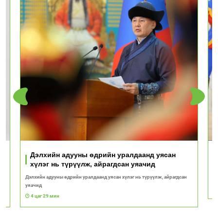
Дэлхийн адууны өдрийн уралдаанд уясан
хүлэг нь түрүүлж, айрагдсан уяачид
Дэлхийн адууны өдрийн уралдаанд уясан хүлэг нь түрүүлж, айрагдсан
М
уяачид
4 цаг 29 мин