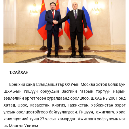
Т.САЙХАН
Ерөнхий сайд Г.Занданшатар ОХУ-ын Москва хотод болж буй
ШХАБ-ын гишүүн орнуудын Засгийн газрын тэргүүн нарын
зөвлөлийн өргөтгөсөн хуралдаанд оролцлоо. ШХАБ нь 2001 онд
Хятад, Орос, Казахстан, Киргиз, Тажикстан, Узбекистан зэрэг
улсын оролцоотойгоор байгуулагдсан. Гишүүн, ажиглагч, яриа
хэлэлцээний түнш 27 улсыг хамардаг. Ажиглагч хоёр улсын нэг
нь Монгол Улс юм.