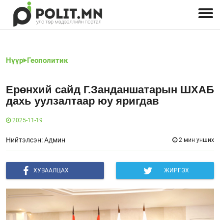
Улстөрчид: хэн, юу хэлэв
Дэлхийн улс төр
Чөлөөт хэвлэл
Залуус-Улс төр
Геополитик
Нийгэм
Нүүр
Геополитик
Ерөнхий сайд Г.Занданшатарын ШХАБ
дахь уулзалтаар юу яригдав
2025-11-19
Нийтэлсэн: Админ
2 мин унших
ХУВААЛЦАХ
ЖИРГЭХ