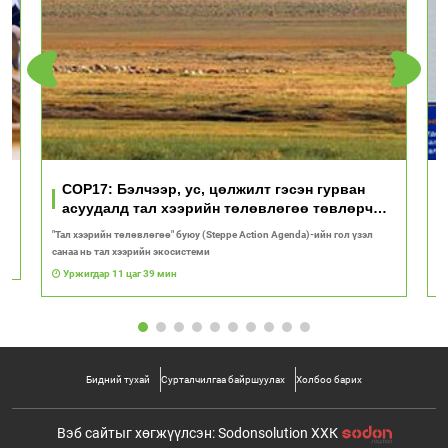
үд
COP17: Бэлчээр, ус, цөлжилт гэсэн гурван
асуудалд тал хээрийн төлөвлөгөө төвлөрч
байна
"Тал хээрийн төлөвлөгөө" буюу (Steppe Action Agenda)-ийн гол үзэл
И
санаа нь тал хээрийн экосистеми
1
Уржигдар 11 цаг 39 мин
Бидний тухай
Сурталчилгаа байршуулах
Холбоо барих
Вэб сайтыг хөгжүүлсэн: Sodonsolution ХХК