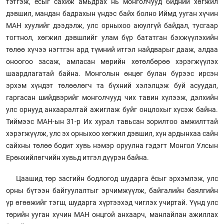
тэтгэж, ёсыг сахиж амьдрах нь монголчууд бидний хөгжил
дэвшил, мандан бадрахын үндэс байх болно Иймд ууган хүчин
МАН хуулийг дээдэлж, улс орныхоо аюулгүй байдал, тусгаар
тогтнол, хөгжил дэвшлийг улам бүр бататган бэхжүүлэхийн
төлөө хүчээ нэгтгэн ард түмний итгэл найдварыг дааж, алдаа
оноогоо засаж, амласан мөрийн хөтөлбөрөө хэрэгжүүлэх
шаардлагатай байна. Монголын өнцөг булан бүрээс ирсэн
эрхэм хүндэт төлөөлөгч та бүхний хэлэлцэж буй асуудал,
гаргасан шийдвэрийг монголчууд чих тавин хүлээж, дэлхийн
улс орнууд анхааралтай ажиглаж буйг онцлохыг хүсэж байна.
Тиймээс МАН-ын 31-р Их хурал тавьсан зорилтоо амжилттай
хэрэгжүүлж, улс эх орныхоо хөгжил дэвшил, хүн ардынхаа сайн
сайхны төлөө бодит хувь нэмэр оруулна гэдэгт Монгол Улсын
Ерөнхийлөгчийн хувьд итгэл дүүрэн байна.
Цаашид төр засгийн бодлогод шударга ёсыг эрхэмлэж, улс
орны бүтээн байгуулалтыг эрчимжүүлж, байгалийн баялгийн
үр өгөөжийг тэгш, шударга хүртээхэд чиглэх учиртай. Үүнд улс
төрийн ууган хүчин МАН онцгой анхаарч, манлайлан ажиллах