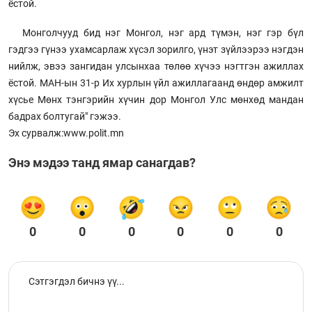
ёстой.
Монголчууд бид нэг Монгол, нэг ард түмэн, нэг гэр бүл
гэдгээ гүнээ ухамсарлаж хүсэл зорилго, үнэт зүйлээрээ нэгдэн
нийлж, эвээ зангидан улсынхаа төлөө хүчээ нэгтгэн ажиллах
ёстой. МАН-ын 31-р Их хурлын үйл ажиллагаанд өндөр амжилт
хүсье Мөнх тэнгэрийн хүчин дор Монгол Улс мөнхөд мандан
бадрах болтугай" гэжээ.
Эх сурвалж:www.polit.mn
Энэ мэдээ танд ямар санагдав?
0
0
0
0
0
0