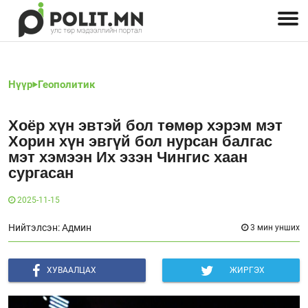
Улстөрчид: хэн, юу хэлэв
Дэлхийн улс төр
Чөлөөт хэвлэл
Залуус-Улс төр
Геополитик
Нийгэм
Нүүр
Геополитик
Хоёр хүн эвтэй бол төмөр хэрэм мэт
Хорин хүн эвгүй бол нурсан балгас
мэт хэмээн Их эзэн Чингис хаан
сургасан
2025-11-15
Нийтэлсэн: Админ
3 мин унших
ХУВААЛЦАХ
ЖИРГЭХ