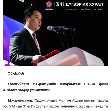
Т.САЙХАН
Ерөнхийлөгч У.Хүрэлсүхийн мэндчилгээг ЕТГ-ын дарга
А.Үйлстөгөлдөр уламжиллаа.
Мэндчилгээнд, "
Эрхэм хүндэт Монгол Ардын намын гишүүд
ээ, МАН-ын 31-р Их хурлын эрхэм төлөөлөгч, журмын нөхөд та