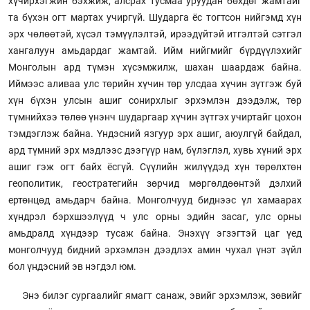
хүчирхэгжин бэхжиж, алсрах тусмаа уруудан бөхдөг жамтайг
та бүхэн огт мартах учиргүй. Шударга ёс тогтсон нийгэмд хүн
эрх чөлөөтэй, хүсэл тэмүүлэлтэй, ирээдүйтэй итгэлтэй сэтгэл
хангалуун амьдардаг жамтай. Ийм нийгмийг бүрдүүлэхийг
Монголын ард түмэн хүсэмжилж, шахан шаардаж байна.
Иймээс аливаа улс төрийн хүчин төр улсдаа хүчин зүтгэж буй
хүн бүхэн улсын ашиг сонирхлыг эрхэмлэн дээдэлж, төр
түмнийхээ төлөө үнэнч шударгаар хүчин зүтгэх учиртайг цохон
тэмдэглэж байна. Үндэсний язгуур эрх ашиг, аюулгүй байдал,
ард түмний эрх мэдлээс дээгүүр нам, бүлэглэл, хувь хүний эрх
ашиг гэж огт байх ёсгүй. Сүүлийн жилүүдэд хүн төрөлхтөн
геополитик, геостратегийн зөрчид мөргөлдөөнтэй дэлхий
ертөнцөд амьдарч байна. Монголчууд биднээс үл хамаарах
хүндрэл бэрхшээлүүд ч улс орны эдийн засаг, улс орны
амьдралд хүндээр тусаж байна. Энэхүү эгзэгтэй цаг үед
монголчууд бидний эрхэмлэн дээдлэх амин чухал үнэт зүйл
бол үндэсний эв нэгдэл юм.
Энэ билэг сургаалийг ямагт санаж, эвийг эрхэмлэж, зөвийг