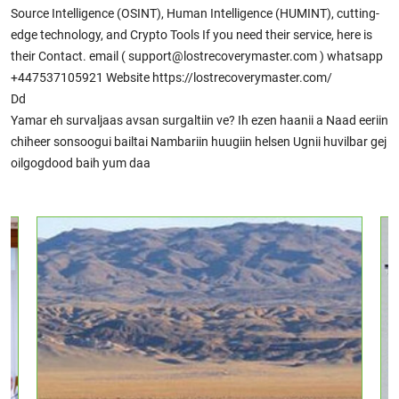
Source Intelligence (OSINT), Human Intelligence (HUMINT), cutting-
edge technology, and Crypto Tools If you need their service, here is
their Contact. email ( support@lostrecoverymaster.com ) whatsapp
+447537105921 Website https://lostrecoverymaster.com/
Dd
Yamar eh survaljaas avsan surgaltiin ve? Ih ezen haanii a Naad eeriin
chiheer sonsoogui bailtai Nambariin huugiin helsen Ugnii huvilbar gej
oilgogdood baih yum daa