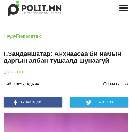
Улстөрчид: хэн, юу хэлэв
Дэлхийн улс төр
Чөлөөт хэвлэл
Залуус-Улс төр
Геополитик
Нийгэм
Нүүр
Геополитик
Г.Занданшатар: Анхнаасаа би намын
даргын албан тушаалд шунаагүй
2025-11-15
Нийтэлсэн: Админ
1 мин унших
ХУВААЛЦАХ
ЖИРГЭХ