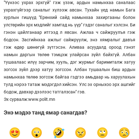
"Үүнээс ухрах эрхгүй" гэж үзэж, ардын намынхаа саналаас
ухрахгүйгээр саналыг хүлээж авсан. Тухайн үед намын Бага
хурлын гишүүд "Ерөнхий сайд намынхаа захиргааны болон
улстөрийн эрх мэдлийг хамтад нь үүр" гэдэг саналыг хэлсэн. Би
гэнэн цайлганаар итгээд л явсан. Ажлаа ч сайжруулъя гэж
бодсон. Засгийнхаа ажлыг сайжруулж, энэ хямралыг давъя
гэж өдөр шөнөгүй зүтгэсэн. Аливаа асуудалд ороод гэнэт
намын даргын төлөө тэмцэж улайрсан зүйл байхгүй. Албан
тушаалаас илүү зарчим, хууль, дэг журмыг баримиталж хатуу
зогсох зүйл дээр хатуу зогссон. Албан тушаалын биш ардын
намынхаа төлөө зогсож байгаа гэдгээ амьдаар нь харуулахын
тулд нэрээ татаж мэдэгдэл хийсэн. Улс эх орныхоо эрх ашгийг
бодож, давхар дээлээс татгалзсан" гэв.
Эх сурвалж:www.polit.mn
Энэ мэдээ танд ямар санагдав?