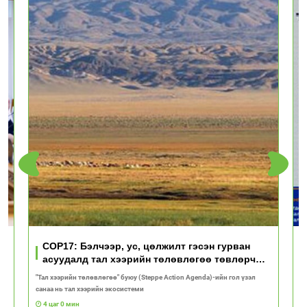
үд
COP17: Бэлчээр, ус, цөлжилт гэсэн гурван
асуудалд тал хээрийн төлөвлөгөө төвлөрч
байна
"Тал хээрийн төлөвлөгөө" буюу (Steppe Action Agenda)-ийн гол үзэл
И
санаа нь тал хээрийн экосистеми
1
4 цаг 0 мин