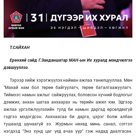
Т.САЙХАН
Ерөнхий сайд Г.Занданшатар МАН-ын Их хуралд мэндчилгээ
дэвшүүллээ.
Тэрээр хийж хэрэгжүүлэх найман ажлаа танилцууллаа. Мөн
"Манай нам бол төрөө байгуулагч, төрөө баталгаажуулагч.
Тиймээс намын ажлыг сайжруулах, боловсон хүчний бодлогыг
дэмжих, анхан шатаа анхаарах нь төрийн ажил юм. Эдгээр
ажлаа үргэлжлүүлэхийн тулд би намын даргад өрсөлдөхгүй
гэдгээ мэдэгдсэн. Анхнаасаа би дарга, цэрэг болж албан
тушаалд шунаагүй ээ. Журмын нөхөд минь санал, сэтгэл
нэгдээд "Энэ хүнд цаг үед ачаа үүр" гэж надад даалгасан.