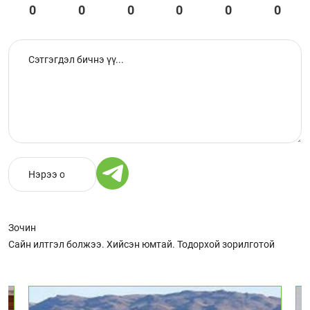
0
0
0
0
0
0
Зочин
Сайн илтгэл болжээ. Хийсэн юмтай. Тодорхой зорилготой