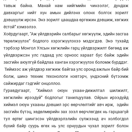
тавьж байна. Манай нам нийгмийн чинээлэг, дундаж
давхаргыг нийт хүн амын дийлэнх олонх болгох зорилт
дэвшүүлж ирсэн. Энэ зорилт цаашдаа өргөжин дэвшиж, хөгжих
ёстой” хэмээлээ.
Хоёрдугаарт, “Аж үйлдвэрийн салбарыг хөгжүүлж, эдийн засгаа
төрөлжүүлэх” бодлого хэрэгжүүлэхээ мэдэгдэв. Энэ тухайд
тэрбээр Монгол Улсын хөгжлийн гарц үйлдвэржилт бөгөөд аж
үйлдвэржсэн улс гадаад улс орноос хараат бус байж эдийн
засгийн аюулгүй байдлаа ханган хэрэгжүүлэх боломж бүрддэг.
Тиймээс аж үйлдвэр хөгжиж байгаа улс оронд ажлын байр бий
болж, шинэ техник техонологи нэвтэрч, үндэсний бүтээмж
сайжирдаг гэдгийг онцоллоо.
Гуравдугаарт, “Хиймэл оюун ухаан-дижилтал шилжилт,
хөгжлийн ирээдүй” бодлогыг танилцуулав. Ойрын ирээдүйд
хиймэл оюун ухааны дэвшил эрс өөрчлөлтийг авч ирж, эдийн
засгийн бүтэц, хөдөлмөрийн зах зээл өөрчлөгдөх нь гарцаагүй
тул өртөг шингэсэн үйлдвэрлэлийн сүлжээнд ач холбогдол
бүхий байр суурь өгөх нь улс орнуудын чухал зорилт болон