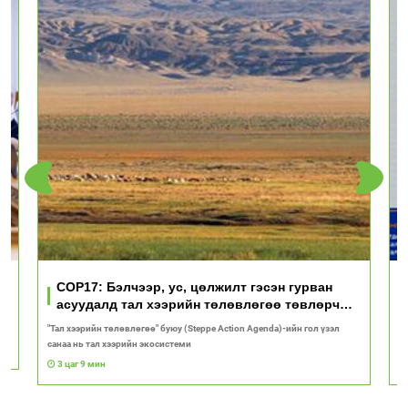
үд
COP17: Бэлчээр, ус, цөлжилт гэсэн гурван
асуудалд тал хээрийн төлөвлөгөө төвлөрч
байна
"Тал хээрийн төлөвлөгөө" буюу (Steppe Action Agenda)-ийн гол үзэл
И
санаа нь тал хээрийн экосистеми
1
3 цаг 9 мин