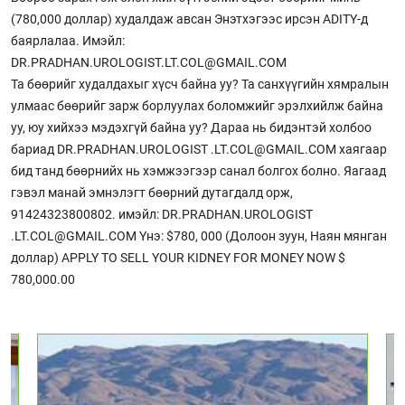
(780,000 доллар) худалдаж авсан Энэтхэгээс ирсэн ADITY-д
баярлалаа. Имэйл:
DR.PRADHAN.UROLOGIST.LT.COL@GMAIL.COM
Та бөөрийг худалдахыг хүсч байна уу? Та санхүүгийн хямралын
улмаас бөөрийг зарж борлуулах боломжийг эрэлхийлж байна
уу, юу хийхээ мэдэхгүй байна уу? Дараа нь бидэнтэй холбоо
бариад DR.PRADHAN.UROLOGIST .LT.COL@GMAIL.COM хаягаар
бид танд бөөрнийх нь хэмжээгээр санал болгох болно. Яагаад
гэвэл манай эмнэлэгт бөөрний дутагдалд орж,
91424323800802. имэйл: DR.PRADHAN.UROLOGIST
.LT.COL@GMAIL.COM Yнэ: $780, 000 (Долоон зуун, Наян мянган
доллар) APPLY TO SELL YOUR KIDNEY FOR MONEY NOW $
780,000.00