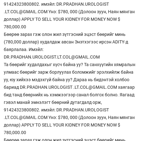
91424323800802. имэйл: DR.PRADHAN.UROLOGIST
.LT.COL@GMAIL.COM Yнэ: $780, 000 (Долоон зуун, Наян мянган
доллар) APPLY TO SELL YOUR KIDNEY FOR MONEY NOW $
780,000.00
Бөөрөө зарах гэж олон жил зүтгэсний эцэст бөөрийг минь
(780,000 доллар) худалдаж авсан Энэтхэгээс ирсэн ADITY-д
баярлалаа. Имэйл:
DR.PRADHAN.UROLOGIST.LT.COL@GMAIL.COM
Та бөөрийг худалдахыг хүсч байна уу? Та санхүүгийн хямралын
улмаас бөөрийг зарж борлуулах боломжийг эрэлхийлж байна
уу, юу хийхээ мэдэхгүй байна уу? Дараа нь бидэнтэй холбоо
бариад DR.PRADHAN.UROLOGIST .LT.COL@GMAIL.COM хаягаар
бид танд бөөрнийх нь хэмжээгээр санал болгох болно. Яагаад
гэвэл манай эмнэлэгт бөөрний дутагдалд орж,
91424323800802. имэйл: DR.PRADHAN.UROLOGIST
.LT.COL@GMAIL.COM Yнэ: $780, 000 (Долоон зуун, Наян мянган
доллар) APPLY TO SELL YOUR KIDNEY FOR MONEY NOW $
780,000.00
Бөөрөө зарах гэж олон жил зүтгэсний эцэст бөөрийг минь