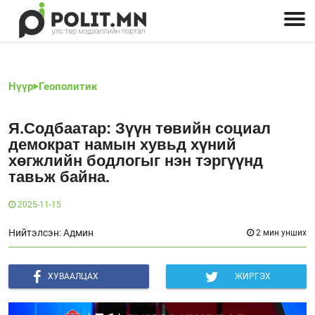
Улстөрчид: хэн, юу хэлэв
Дэлхийн улс төр
Чөлөөт хэвлэл
Залуус-Улс төр
Геополитик
Нийгэм
Нүүр
Геополитик
Я.Содбаатар: Зүүн төвийн социал
демократ намын хувьд хүний
хөгжлийн бодлогыг нэн тэргүүнд
тавьж байна.
2025-11-15
Нийтэлсэн: Админ
2 мин унших
ХУВААЛЦАХ
ЖИРГЭХ