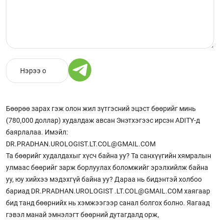
Бөөрөө зарах гэж олон жил зүтгэсний эцэст бөөрийг минь
(780,000 доллар) худалдаж авсан Энэтхэгээс ирсэн ADITY-д
баярлалаа. Имэйл:
DR.PRADHAN.UROLOGIST.LT.COL@GMAIL.COM
Та бөөрийг худалдахыг хүсч байна уу? Та санхүүгийн хямралын
улмаас бөөрийг зарж борлуулах боломжийг эрэлхийлж байна
уу, юу хийхээ мэдэхгүй байна уу? Дараа нь бидэнтэй холбоо
бариад DR.PRADHAN.UROLOGIST .LT.COL@GMAIL.COM хаягаар
бид танд бөөрнийх нь хэмжээгээр санал болгох болно. Яагаад
гэвэл манай эмнэлэгт бөөрний дутагдалд орж,