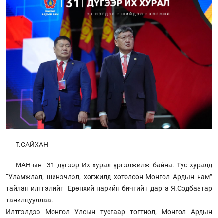
Т.САЙХАН
МАН-ын 31 дүгээр Их хурал үргэлжилж байна. Тус хуралд
“Уламжлал, шинэчлэл, хөгжилд хөтөлсөн Монгол Ардын нам”
тайлан илтгэлийг Ерөнхий нарийн бичгийн дарга Я.Содбаатар
танилцууллаа.
Илтгэлдээ Монгол Улсын тусгаар тогтнол, Монгол Ардын