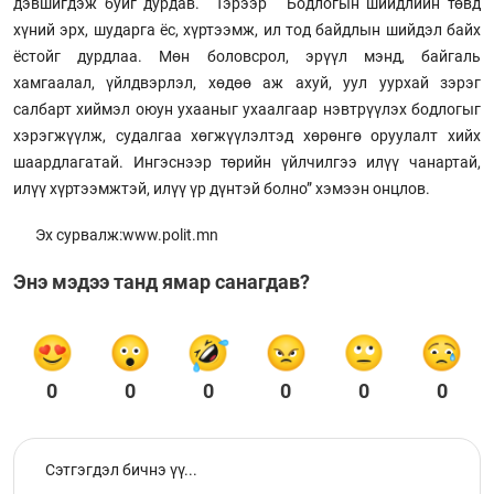
дэвшигдэж буйг дурдав. Тэрээр “Бодлогын шийдлийн төвд
хүний эрх, шударга ёс, хүртээмж, ил тод байдлын шийдэл байх
ёстойг дурдлаа. Мөн боловсрол, эрүүл мэнд, байгаль
хамгаалал, үйлдвэрлэл, хөдөө аж ахуй, уул уурхай зэрэг
салбарт хиймэл оюун ухааныг ухаалгаар нэвтрүүлэх бодлогыг
хэрэгжүүлж, судалгаа хөгжүүлэлтэд хөрөнгө оруулалт хийх
шаардлагатай. Ингэснээр төрийн үйлчилгээ илүү чанартай,
илүү хүртээмжтэй, илүү үр дүнтэй болно” хэмээн онцлов.
Эх сурвалж:www.polit.mn
Энэ мэдээ танд ямар санагдав?
0
0
0
0
0
0