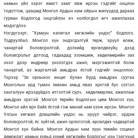
намын үйл хэрэг ямагт хамт явж ирсэн гэдгийг онцлон
тодотгож, цаашид Монгол Ардын нам ойрын жилүүдэд дараах
гурван бодлогод онцгойлон ач холбогдол өгч ажиллахаа
мэдэгдлээ.
Нэгдүгээрт, “Хүмүүн капитал хөгжлийн үндэс” бодлого.
Тодруулбал, Монгол хүн эндэгдэлгүй төрж, эрүүл өсөж,
чанартай боловсролтой, дэлхийд өрсөлдөхүйц дээд
боловсролыг дотоод, гадаадад эзэмшиж, хөдөлмөрийн зах
зээл дээр өндрөөр үнэлэгдэх ажил, мэргэжилтэй болж
чанартай, аз жаргалтай амьдрах ёстой гэдгийг онцоллоо.
Тэрээр “Эх орныхоо өнцөг булан бүрд амьдран суугаа
Монголын ард түмэн зөвхөн амьд явах эрхтэй бус сэтгэл
хангалуун ирээдүйдээ итгэлтэй сурч, хөдөлмөрлөх, ажиллаж
амьдрах эрхтэй. Монгол төрийн бодлогын цөм Монгол хүн,
Монгол айл өрх байх ёстой гэж манай нам үзэж ирсэн. Монгол
Улсын хөгжил дэвшлийн үндэс нь эрүүл чийрэг, эрдэм
боловсролтой, ёс зүйтэй, ажил орлоготой, өрсөлдөх чадвартай
Монгол хүн байна. Монгол Ардын нам зүүн төвийн социал
демократ намын хувьд хүний хөгжлийн бодлогыг нэн тэргүүнд