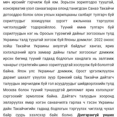
мөч ирснийг гэрчилж буй юм. Зорьсон зорилгодоо тууштай,
консерватив үзэл санаагаараа олонд танигдсан Санаэ Такайчи
дотооддоо болон олон улсын харилцааны салбарт тулгарч буй
сорилтуудыг зохицуулах үүрэгт ажлынхаа тэргүүлэх
чиглэлүүдийг тодорхойллоо. Түүний өмнө тулгарч буй
сорилтуудын нэг нь Оросын түрэмгий дайныг зогсоохын тулд
Украины талд тууштай зогсож буй Японы дэмжлэг. 2022 оноос
хойш Такайчи Украины аюулгүй байдлыг хангах, яриа
хэлэлцээний арга замаар дайны галыг зогсоохыг дэмжиж
ирсэн бөгөөд түүний гадаад бодлогын хандлага нь залгамж
чанарыг стратегийн шинэ сорилтуудтай хослуулж буй бололтой
байна. Япон улс Украиныг дэмжиж, Орост үргэлжлүүлэн
дарамт шахалт үзүүлэх зуур Ерөнхий сайд Такайчи дайтагч
талуудын зөрчилдөж буй гол асуудлуудыг шийдвэрлэхийн тулд
Москва болон түүний түншүүдтэй дипломат яриа хэлэлцээг
сэргээхийг эрмэлзэж байна. Дайтагч талуудын хооронд
эвлэрүүлэх ямар нэгэн санаачилга гарлаа ч гэсэн Украины
дайн Такайчигийн гадаад бодлогын тэргүүлэх чиглэлд чухал
байр суурь эзэлсээр байх болно.
Дэлгэрэнгүй унших