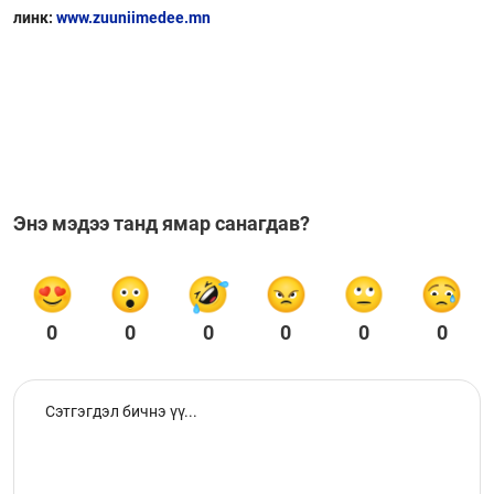
линк:
www.zuuniimedee.mn
Энэ мэдээ танд ямар санагдав?
0
0
0
0
0
0