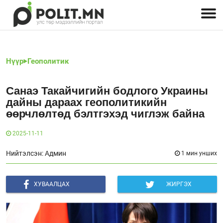
Улстөрчид: хэн, юу хэлэв
Дэлхийн улс төр
Чөлөөт хэвлэл
Залуус-Улс төр
Геополитик
Нийгэм
Нүүр
Геополитик
Санаэ Такайчигийн бодлого Украины
дайны дараах геополитикийн
өөрчлөлтөд бэлтгэхэд чиглэж байна
2025-11-11
Нийтэлсэн: Админ
1 мин унших
ХУВААЛЦАХ
ЖИРГЭХ