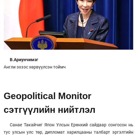
В.Ариунчимэг
Англи эхээс хөрвүүлсэн тоймч
Geopolitical Monitor
сэтгүүлийн нийтлэл
Санае Такайчиг Япон Улсын Ерөнхий сайдаар сонгосон нь
тус улсын улс төр, дипломат харилцааны талбарт эргэлтийн