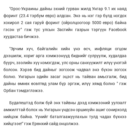
"Орос-Украины дайны эхний гурван жилд Унгар 9.1 их наяд
форинт (23.4 тэрбум евро) алдсан. Энэ нь нэг гэр бүлд ногдох
хохирол 2 сая гаруй форинт (ойролцоогоор 5000 евро) байна
гэсэн үг" гэж тус улсын Засгийн газрын тэргүүн Facebook
хуудастаа бичжээ.
"Эрчим хүч, байгалийн хийн үнэ өсч, инфляци огцом
дээшилж, хориг арга хэмжээнүүд биднийг сулруулж, худалдаа
буурч, зээлийн хүү нэмэгдэж, улс орны санхүүжилт илүү үнэтэй
болсон. Хэрэв бид дайныг зогсоож чадвал энэ бүхэн зогсох
болно. Унгарын эдийн засаг эцэст нь тайван амьсгалж, бид
дайны өмнөх өсөлтөд улам бүр эргэж, илүү хямд болно " гэж
Орбан тэмдэглэжээ.
Будапештэд болж буй энх тайвны дээд хэмжээний уулзалт
амжилттай болох нь Унгарын үндсэн оршихуйн ашиг сонирхолд
нийцэж байна. Үүнийг баталгаажуулахын тулд чадах бүхнээ
хийцгээе!" гэж Ерөнхий сайд онцолжээ.