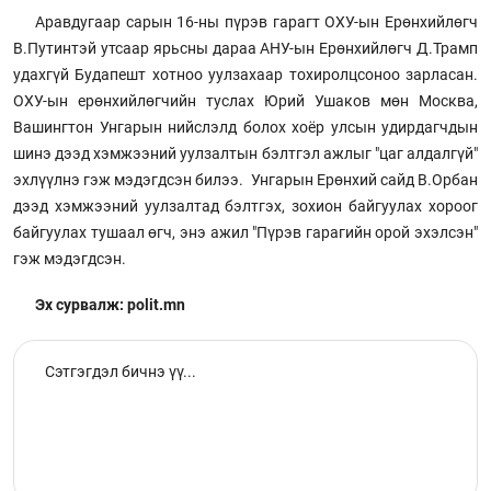
Аравдугаар сарын 16-ны пүрэв гарагт ОХУ-ын Ерөнхийлөгч
В.Путинтэй утсаар ярьсны дараа АНУ-ын Ерөнхийлөгч Д.Трамп
удахгүй Будапешт хотноо уулзахаар тохиролцсоноо зарласан.
ОХУ-ын ерөнхийлөгчийн туслах Юрий Ушаков мөн Москва,
Вашингтон Унгарын нийслэлд болох хоёр улсын удирдагчдын
шинэ дээд хэмжээний уулзалтын бэлтгэл ажлыг "цаг алдалгүй"
эхлүүлнэ гэж мэдэгдсэн билээ. Унгарын Ерөнхий сайд В.Орбан
дээд хэмжээний уулзалтад бэлтгэх, зохион байгуулах хороог
байгуулах тушаал өгч, энэ ажил "Пүрэв гарагийн орой эхэлсэн"
гэж мэдэгдсэн.
Эх сурвалж: polit.mn