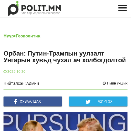
Улстөрчид: хэн, юу хэлэв
Дэлхийн улс төр
Чөлөөт хэвлэл
Залуус-Улс төр
Геополитик
Нийгэм
Нүүр
Геополитик
Орбан: Путин-Трампын уулзалт
Унгарын хувьд чухал ач холбогдолтой
2025-10-20
Нийтэлсэн: Админ
1 мин унших
ХУВААЛЦАХ
ЖИРГЭХ