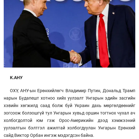
К.АНУ
ОХУ, АНУ-ын Ерөнхийлөгч Владимир Путин, Дональд Трамп
нарын Будапешт хотноо хийх уулзалт Унгарын эдийн засгийн
хэвийн хөгжилд саад болж буй Украин дахь мөргөлдөөнийг
зогсоож болзошгүй тул Унгарын хувьд оршин тогтнох чухал ач
холбогдолтой юм гэж Орос-Америкийн дээд хэмжээний
уулзалтын бэлтгэл ажилтай холбогдуулан Унгарын Ерөнхий
сайд Виктор Орбан ингэж мэдэгдсэн байна.