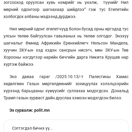
зогсооход оруулсан хувь нэмрийг нь үнэлж, түүнийг Нил
мөрний одонгоор шагнахаар шийдлээ” гэж тус Египетийн
холбогдох албаны мэдээнд дурджээ.
Нил мөрний одонг египетчүүд болон бусад орны иргэдэд тус
улсын төлөө байгуулсан гавьяаных нь төлөө олгодог. Энэхүү
шагналыг Өмнөд Африкийн Ерөнхийлөгч Нельсон Мандела,
хуучин ЗХУ-ын хэд хэдэн сансрын нисэгч, мөн ЗХУ-ын Төв
Хорооны нэгдүгээр нарийн бичгийн дарга Никита Хрущев нар
хүртэж байжээ.
Энэ даваа гараг /2025.10.13/-т Палестины Хамас
хөдөлгөөн Газын мөргөлдөөнийг зохицуулах хэлэлцээрийн
хүрээнд барьцааны хүмүүсийг суллахаа мэдэгдсэн. Дональд
Трамп газын зурваст дайн дууслаа хэмээн мэдэгдсэн билээ.
Эх сурвалж: polit.mn