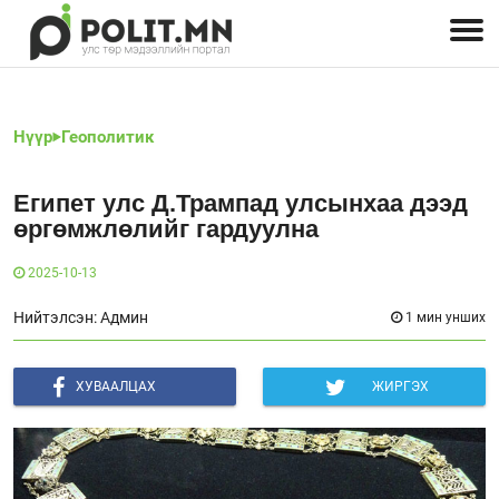
Улстөрчид: хэн, юу хэлэв
Дэлхийн улс төр
Чөлөөт хэвлэл
Залуус-Улс төр
Геополитик
Нийгэм
Нүүр
Геополитик
Египет улс Д.Трампад улсынхаа дээд
өргөмжлөлийг гардуулна
2025-10-13
Нийтэлсэн: Админ
1 мин унших
ХУВААЛЦАХ
ЖИРГЭХ