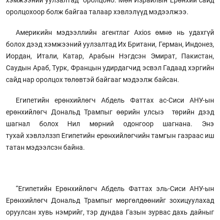
хэмжээний уулзалтад" оролцоно. Мөн Израйлын Ерөнхий сайд
оролцохоор болж байгаа талаар хэвлэлүүд мэдээлжээ.
Америкийн мэдээллийн агентлаг Axios өмнө нь удахгүй
болох дээд хэмжээний уулзалтад Их Британи, Герман, Индонез,
Иордан, Итали, Катар, Арабын Нэгдсэн Эмират, Пакистан,
Саудын Араб, Турк, Францын удирдагчид эсвэл Гадаад хэргийн
сайд нар оролцох төлөвтэй байгааг мэдээлж байсан.
Египетийн ерөнхийлөгч Абдель Фаттах ас-Сиси АНУ-ын
ерөнхийлөгч Дональд Трампыг өөрийн улсыэ төрийн дээд
шагнал болох Нил мөрний одонгоор шагнана. Энэ
тухай хэвлэлззп Египетийн ерөнхийлөгчийн тамгын газраас иш
татан мэдээлсэн байна.
“Египетийн Ерөнхийлөгч Абдель Фаттах эль-Сиси АНУ-ын
Ерөнхийлөгч Дональд Трампыг мөргөлдөөнийг зохицуулахад
оруулсан хувь нэмрийг, тэр дундаа Газын зурвас дахь дайныг