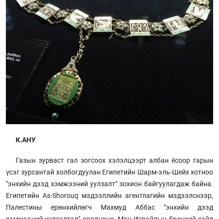
К.АНУ
Газын зурваст гал зогсоох хэлэлцээрт албан ёсоор гарын
үсэг зурсантай холбогдуулан Египетийн Шарм-эль-Шейх хотноо
"энхийн дээд хэмжээний уулзалт" зохион байгуулагдаж байна.
Египетийн As-Shorouq мэдээллийн агентлагийн мэдээлснээр,
Палестины ерөнхийлөгч Махмуд Аббас "энхийн дээд