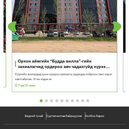
Орхон аймгийн “Будда вилла”-гийн
захиалагчид ордероо авч чадахгүйд хүрэх
вий!
Сүүлийн жилүүдэд орон сууцны захиалга, худалдаа тойрсон гэмт хэрэг
“
хавтгайрсан. Уг нь хэдэн ж
ба
7 цаг 21 мин
Бидний тухай
Сурталчилгаа байршуулах
Холбоо барих