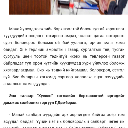
Манай улсад хөгжлийн бэрхшээлтэй болон тусгай хэрэгцээт
хүүхдүүдийн онцлогт тохирсон амрах, чөлөөт цагаа өнгөрөөх,
сурч боловсрох боломжтой байгууллага, орчин маш хомс
байдаг. Энэ төрлийн амралтын газар, сургалтын төв, тусгай
сургууль цөөн тоотой төдийгүй ихэнх нь төвлөрсөн газарт
байрладаг тул орон нутгийн хүүхдүүдэд хүрч үйлчлэх боломж
хязгаарлагдмал. Энэ нь тэдний нийгэмшил, боловсрол, сэтгэл
зүй, бие бялдрын хөгжилд сөргөөр нөлөөлж, эцэг эхчүүдийн
ачааллыг нэмэгдүүлдэг.
Энэ талаар "Хүслэн" хөгжлийн бэрхшээлтэй иргэдийг
дэмжих холбооны тэргүүн Г.Дэмбэрэл:
- Манай салбарт хүүхдийн эрх зөрчигдөж байгаа хоёр том
асуудал байдаг. Үүний нэг нь боловсролын салбарт нөгөө нь