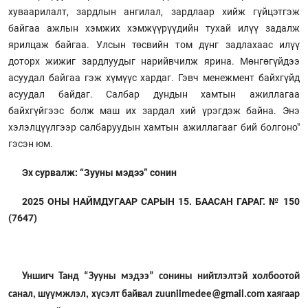
хуваарилалт, зардлын ангилал, зардлаар хийж гүйцэтгэж
байгаа ажлын хэмжих хэмжүүрүүдийн тухай илүү задалж
ярилцаж байгаа. Улсын төсвийн том дүнг задлахаас илүү
доторх жижиг зардлуудыг нарийвчилж ярина. Мөнгөгүйдээ
асуудал байгаа гэж хүмүүс хардаг. Гэвч менежмент байхгүйд
асуудал байдаг. Салбар дундын хамтын ажиллагаа
байхгүйгээс болж маш их зардал хий үрэгдэж байна. Энэ
хэлэлцүүлгээр салбаруудын хамтын ажиллагааг бий болгоно"
гэсэн юм.
Эх сурвалж: “Зууны мэдээ” сонин
2025 ОНЫ НАЙМДУГААР САРЫН 15. БААСАН ГАРАГ. № 150
(7647)
Уншигч Танд “Зууны мэдээ” сонины нийтлэлтэй холбоотой
санал, шүүмжлэл, хүсэлт байвал zuuniimedee@gmail.com хаягаар