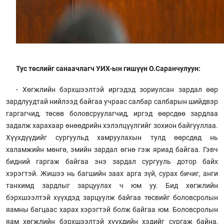
Тус төслийг санаачлагч УИХ-ын гишүүн О.Саранчулуун:
- Хөгжлийн бэрхшээлтэй иргэдэд зориулсан зардал өөр
зардлуудтай нийлээд байгаа учраас салбар салбарын шийдвэр
гаргагчид, төсөв боловсруулагчид, иргэд өөрсдөө зардлаа
задалж харахаар өнөөдрийн хэлэлцүүлгийг зохион байгууллаа.
Хүүхдүүдийг сургуульд хамруулахын тулд өөрсдөд нь
халамжийн мөнгө, эмийн зардал өгнө гэж яриад байгаа. Гэвч
бидний гаргаж байгаа энэ зардал сургууль дотор байх
хэрэгтэй. Жишээ нь багшийн заах арга зүй, сурах бичиг, анги
танхимд зардлыг зарцуулах ч юм уу. Бид хөгжлийн
бэрхшээлтэй хүүхдэд зарцуулж байгаа төсвийг боловсролын
яамны багцаас харах хэрэгтэй болж байгаа юм. Боловсролын
яам хөгжлийн бэрхшээлтэй хүүхдийн хэдийг сургаж байна,