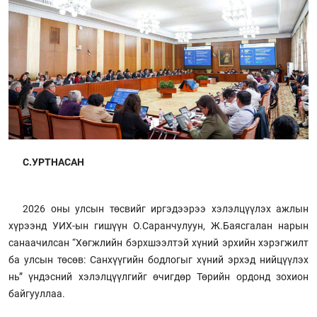
С.УРТНАСАН
2026 оны улсын төсвийг иргэдээрээ хэлэлцүүлэх ажлын
хүрээнд УИХ-ын гишүүн О.Саранчулуун, Ж.Баясгалан нарын
санаачилсан “Хөгжлийн бэрхшээлтэй хүний эрхийн хэрэгжилт
ба улсын төсөв: Санхүүгийн бодлогыг хүний эрхэд нийцүүлэх
нь” үндэсний хэлэлцүүлгийг өчигдөр Төрийн ордонд зохион
байгууллаа.