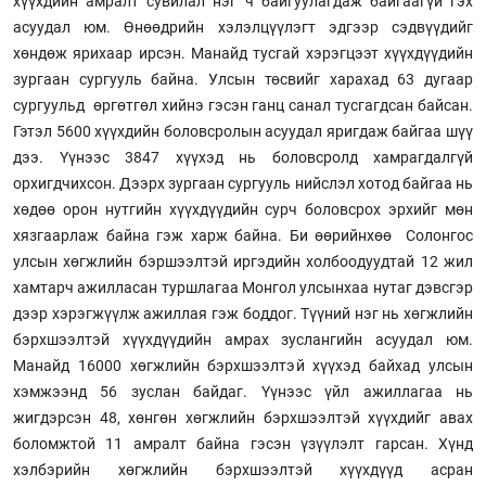
хүүхдийн амралт сувилал нэг ч байгуулагдаж байгаагүй гэх
асуудал юм. Өнөөдрийн хэлэлцүүлэгт эдгээр сэдвүүдийг
хөндөж ярихаар ирсэн. Манайд тусгай хэрэгцээт хүүхдүүдийн
зургаан сургууль байна. Улсын төсвийг харахад 63 дугаар
сургуульд өргөтгөл хийнэ гэсэн ганц санал тусгагдсан байсан.
Гэтэл 5600 хүүхдийн боловсролын асуудал яригдаж байгаа шүү
дээ. Үүнээс 3847 хүүхэд нь боловсролд хамрагдалгүй
орхигдчихсон. Дээрх зургаан сургууль нийслэл хотод байгаа нь
хөдөө орон нутгийн хүүхдүүдийн сурч боловсрох эрхийг мөн
хязгаарлаж байна гэж харж байна. Би өөрийнхөө Солонгос
улсын хөгжлийн бэршээлтэй иргэдийн холбоодуудтай 12 жил
хамтарч ажилласан туршлагаа Монгол улсынхаа нутаг дэвсгэр
дээр хэрэгжүүлж ажиллая гэж боддог. Түүний нэг нь хөгжлийн
бэрхшээлтэй хүүхдүүдийн амрах зуслангийн асуудал юм.
Манайд 16000 хөгжлийн бэрхшээлтэй хүүхэд байхад улсын
хэмжээнд 56 зуслан байдаг. Үүнээс үйл ажиллагаа нь
жигдэрсэн 48, хөнгөн хөгжлийн бэрхшээлтэй хүүхдийг авах
боломжтой 11 амралт байна гэсэн үзүүлэлт гарсан. Хүнд
хэлбэрийн хөгжлийн бэрхшээлтэй хүүхдүүд асран