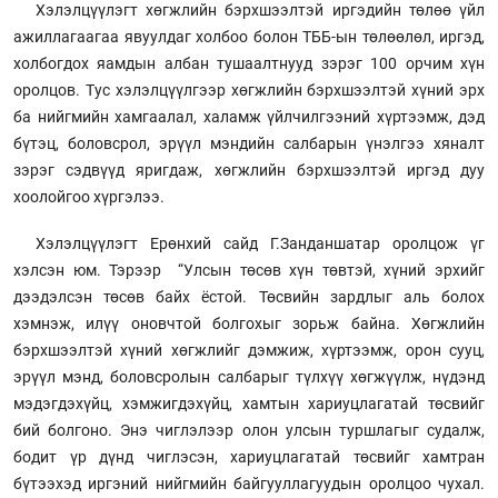
Хэлэлцүүлэгт хөгжлийн бэрхшээлтэй иргэдийн төлөө үйл
ажиллагаагаа явуулдаг холбоо болон ТББ-ын төлөөлөл, иргэд,
холбогдох яамдын албан тушаалтнууд зэрэг 100 орчим хүн
оролцов. Тус хэлэлцүүлгээр хөгжлийн бэрхшээлтэй хүний эрх
ба нийгмийн хамгаалал, халамж үйлчилгээний хүртээмж, дэд
бүтэц, боловсрол, эрүүл мэндийн салбарын үнэлгээ хяналт
зэрэг сэдвүүд яригдаж, хөгжлийн бэрхшээлтэй иргэд дуу
хоолойгоо хүргэлээ.
Хэлэлцүүлэгт Ерөнхий сайд Г.Занданшатар оролцож үг
хэлсэн юм. Тэрээр “Улсын төсөв хүн төвтэй, хүний эрхийг
дээдэлсэн төсөв байх ёстой. Төсвийн зардлыг аль болох
хэмнэж, илүү оновчтой болгохыг зорьж байна. Хөгжлийн
бэрхшээлтэй хүний хөгжлийг дэмжиж, хүртээмж, орон сууц,
эрүүл мэнд, боловсролын салбарыг түлхүү хөгжүүлж, нүдэнд
мэдэгдэхүйц, хэмжигдэхүйц, хамтын хариуцлагатай төсвийг
бий болгоно. Энэ чиглэлээр олон улсын туршлагыг судалж,
бодит үр дүнд чиглэсэн, хариуцлагатай төсвийг хамтран
бүтээхэд иргэний нийгмийн байгууллагуудын оролцоо чухал.