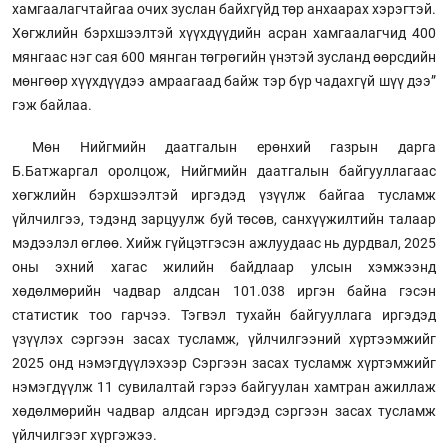
хамгаалагчтайгаа очих зуслан байхгүйд төр анхаарах хэрэгтэй.
Хөгжлийн бэрхшээлтэй хүүхдүүдийн асран хамгаалагчид 400
мянгаас нэг сая 600 мянган төгрөгийн үнэтэй зусланд өөрсдийн
мөнгөөр хүүхдүүдээ амраагаад байж тэр бүр чадахгүй шүү дээ”
гэж байлаа.
Мөн Нийгмийн даатгалын ерөнхий газрын дарга
Б.Батжаргал оролцож, Нийгмийн даатгалын байгууллагаас
хөгжлийн бэрхшээлтэй иргэдэд үзүүлж байгаа тусламж
үйлчилгээ, тэдэнд зарцуулж буй төсөв, санхүүжилтийн талаар
мэдээлэл өглөө. Хийж гүйцэтгэсэн ажлуудаас нь дурдвал, 2025
оны эхний хагас жилийн байдлаар улсын хэмжээнд
хөдөлмөрийн чадвар алдсан 101.038 иргэн байна гэсэн
статистик тоо гарчээ. Тэгвэл тухайн байгууллага иргэдэд
үзүүлэх сэргээн засах тусламж, үйлчилгээний хүртээмжийг
2025 онд нэмэгдүүлэхээр Сэргээн засах тусламж хүртэмжийг
нэмэгдүүлж 11 сувилалтай гэрээ байгуулан хамтран ажиллаж
хөдөлмөрийн чадвар алдсан иргэдэд сэргээн засах тусламж
үйлчилгээг хүргэжээ.