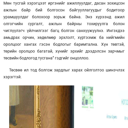
Мөн тусгай хэрэгцээт иргэнийг ажиллуулдаг, дасан зохицсон
ажлын байр бий болгосон байгууллагуудыг бодитоор
урамшуулдаг болохоор зорьж байна. Энэ хүрээнд ажил
олгогчийн сургалт, ажлын байрны тохируулга болон
чиглүүлэгч үйлчилгээг багц болгон санхүүжүүлнэ. Ингэхдээ
амьдрах орчин, хөдөлмөр эрхлэлт, хүртээмж ба нийгмийн
оролцоог хангах гэсэн бодлогыг баримтална. Хүн төвтэй,
төрийн оролцоо багатай, хүнийг эрхийг дээдэлсэн зарчмыг
төсвийн бодлогод тусгана” гэдгийг онцоллоо.
Төсвөө ил тод болгож зардлыг харах ойлголтоо шинэчлэх
хэрэгтэй.