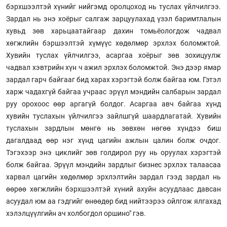
бэрхшээлтэй хүнийг нийгэмд оролцоход нь туслах үйлчилгээ.
Зардал нь энэ хоёрыг салгаж зарцуулахад үзэл баримтлалын
хувьд зөв харьцаатайгаар дахин томьёологдож чадвал
хөгжлийн бэршээлтэй хүмүүс хөдөлмөр эрхлэх боломжтой.
Хувийн туслах үйлчилгээ, асаргаа хоёрыг зөв зохицуулж
чадвал хэвтрийн хүн ч ажил эрхлэх боломжтой. Энэ дээр ямар
зардал гарч байгааг бид харах хэрэгтэй болж байгаа юм. Гэтэл
харж чадахгүй байгаа учраас эрүүл мэндийн салбарын зардал
руу орохоос өөр аргагүй болдог. Асаргаа авч байгаа хүнд
хувийн туслахын үйлчилгээ зайлшгүй шаардлагатай. Хувийн
туслахын зардлын мөнгө нь зөвхөн нөгөө хүндээ биш
дагалдаад өөр нэг хүнд цагийн ажлын цалин болж очдог.
Тэгэхээр энэ циклийг зөв голдирол руу нь оруулах хэрэгтэй
болж байгаа. Эрүүл мэндийн зардлыг бизнес эрхлэх талаасаа
харвал цагийн хөдөлмөр эрхлэлтийн зардал гээд зардал нь
өөрөө хөгжлийн бэрхшээлтэй хүний ахуйн асуудлаас давсан
асуудал юм аа гэдгийг өнөөдөр бид нийтээрээ ойлгож ялгахад
хэлэлцүүлгийн ач холбогдол оршино" гэв.