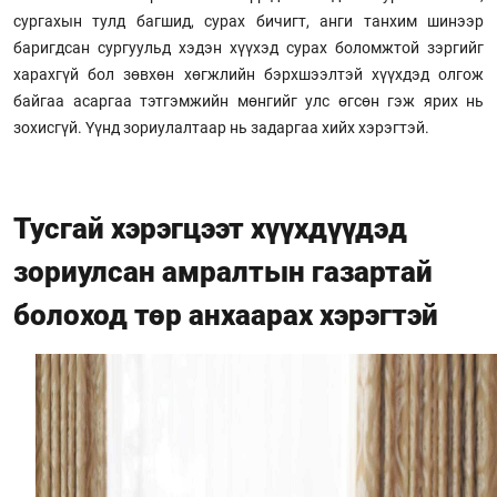
сургахын тулд багшид, сурах бичигт, анги танхим шинээр
баригдсан сургуульд хэдэн хүүхэд сурах боломжтой зэргийг
харахгүй бол зөвхөн хөгжлийн бэрхшээлтэй хүүхдэд олгож
байгаа асаргаа тэтгэмжийн мөнгийг улс өгсөн гэж ярих нь
зохисгүй. Үүнд зориулалтаар нь задаргаа хийх хэрэгтэй.
Тусгай хэрэгцээт хүүхдүүдэд
зориулсан амралтын газартай
болоход төр анхаарах хэрэгтэй