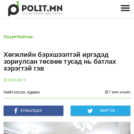
Улстөрчид: хэн, юу хэлэв
Дэлхийн улс төр
Чөлөөт хэвлэл
Залуус-Улс төр
Геополитик
Нийгэм
Нүүр
Нийгэм
Хөгжлийн бэрхшээлтэй иргэдэд
зориулсан төсвөө тусад нь батлах
хэрэгтэй гэв
2025-08-15
Нийтэлсэн: Админ
7 мин унших
ХУВААЛЦАХ
ЖИРГЭХ