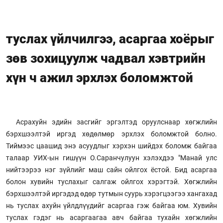
туслах үйлчилгээ, асаргаа хоёрыг
зөв зохицуулж чадвал хэвтрийн
хүн ч ажил эрхлэх боломжтой
Асрахуйн эдийн засгийг эргэлтэд оруулснаар хөгжлийн
бэрхшээлтэй иргэд хөдөлмөр эрхлэх боломжтой болно.
Тиймээс цаашид энэ асуудлыг хэрхэн шийдэх боломж байгаа
талаар УИХ-ын гишүүн О.Саранчулуун хэлэхдээ "Манай улс
нийтээрээ нэг зүйлийг маш сайн ойлгох ёстой. Бид асаргаа
болон хувийн туслахыг салгаж ойлгох хэрэгтэй. Хөгжлийн
бэрхшээлтэй иргэдэд өдөр тутмын суурь хэрэгцээгээ хангахад
нь туслах ахуйн үйлдлүүдийг асаргаа гэж байгаа юм. Хувийн
туслах гэдэг нь асаргаагаа авч байгаа тухайн хөгжлийн