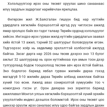
Хэлэлцүүлгээр ирэх оны төсөвт оруулах шинэ санаанаас
илүү зардлын задаргааг нарийвчлан ярилцлаа.
Өнгөрсөн жил Ж.Баясгалан гишүүн бид нар нутгийн
удирдлага хөгжлийн бэрхшээлтэй иргэд рүү чиглэсэн ажилд
ямар оролцоо байх вэ гэдэг талаар Төрийн ордонд хэлэлцүүлэг
хийсэн. Ингэхдээ ирэх гурван жилд нутгийн удирдлагын заавал
хийх ёстой 13 ажил, тэрний 32 шалгуурыг боловсруулж өгсөн.
Тэдгээрээс хоёр нь хөдөлмөр эрхлэлттэй холбоотой ажлууд
байгаа. Засаг дарга нар 2026 оны төсөв дээрээ энэ 13 бүлэг
ажлыг 32 шалгуураар нь орон нутгийнхаа хүн амын тоон дээр
тулгуурлаад бодож тооцоолоод төслөө авч ирэх ёстой байгаа.
Энэ бодлогоо бариад явбал гурван жилийн дараа гэхэд
магадгүй 5-10 жилийн дараа Төрийн албанд ажиллаж байгаа
хүний тоо өснө. Ажилд авах сонирхолтой хүмүүсийн тоо ч
нэмэгдэнэ гэсэн үг. Орон даяараа энэ зорилгоо бариад
ажиллавал Монгол улсын хөгжлийн бэрхшээлтэй хүний эрхийн
үзүүлэлтийн индекс дээшлэх боломжтой. Ирэх оны төсөвт цоо
шинээр оруулж ирэх саналаас илүү одоо байгаа зардлын дахин