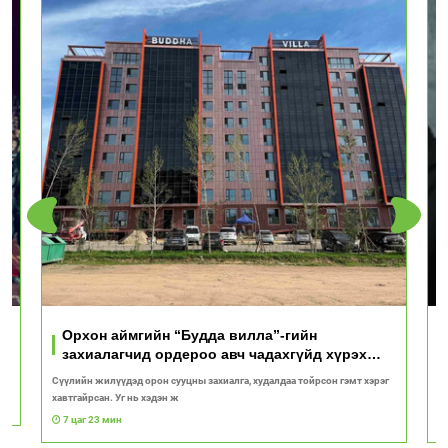
Орхон аймгийн “Будда вилла”-гийн
захиалагчид ордероо авч чадахгүйд хүрэх
вий!
Сүүлийн жилүүдэд орон сууцны захиалга, худалдаа тойрсон гэмт хэрэг
“
хавтгайрсан. Уг нь хэдэн ж
ба
7 цаг 23 мин