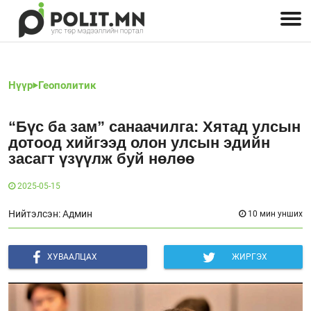
Улстөрчид: хэн, юу хэлэв
Дэлхийн улс төр
Чөлөөт хэвлэл
Залуус-Улс төр
Геополитик
Нийгэм
Нүүр
Геополитик
“Бүс ба зам” санаачилга: Хятад улсын
дотоод хийгээд олон улсын эдийн
засагт үзүүлж буй нөлөө
2025-05-15
Нийтэлсэн: Админ
10 мин унших
ХУВААЛЦАХ
ЖИРГЭХ