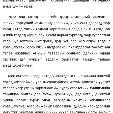
механизмаар дамжуулж, стратегийн харилцан итгэлцлээ
нэмэгдүүлж ирэв.
2023 онд Хятад-Төв азийн дээд хэмжээний уулзалтыг
төрийн тэргүүний хэмжээнд аваачиж, 2025 оны дөрөвдүгээр
сард Хятад улсын Гадаад харилцааны сайд Ван И Хятад-Төв
Азийн гадаад харилцааны сайд нарын зургаадугаар уулзалтын
үеэр бүс нутгийн интеграци, дэд бүтцээр холбогдох явдлыг
урагшлуулах, “олон улсын шударга ёсыг хамтдаа хамгаалах”-ын
төлөө ажиллах, АНУ-ын татварын бодлого, дэлхийн эдийн
засгийн дэг журмыг эвдэлж байгаатай тэмцэх талаар
мэдэгдсэн билээ.
Мөн өнгөрсөн сард Хятад улсын дарга Ши Жиньпин Шанхай
хотод Азербайжан улсын ерөнхийлөгч Илхам Алиевтэй уулзах
үеэрээ хоёр улсын харилцааг иж бүрэн стратегийн түншлэлийн
харилцаа болгон дэвшүүлж, эрчим хүч, дэд бүтэц, дижитал
эдийн засаг зэрэг олон салбарын хамтын ажиллагааг
урагшлуулна, Азербайжаныг Евроазийн “дундын коридор”-ийн
логистик хийгээд эрчим хүчний чухал зангилаа болгох ажлыг