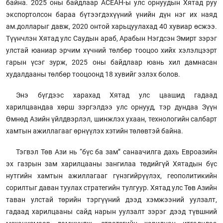
байна. 2025 оны байдлаар АСЕАН-ы улс орнуудын Хятад руу
экспортолсон бараа бүтээгдэхүүний үнийн дүн нэг их наяд
ам.долларыг давж, 2020 онтой харьцуулахад 40 хувиар өсжээ.
Түүнчлэн Хятад улс Саудын араб, Арабын Нэгдсэн Эмирт зэрэг
улстай юаниар эрчим хүчний төлбөр тооцоо хийх хэлэлцээрт
гарын үсэг зурж, 2025 оны байдлаар юань хил дамнасан
худалдааны төлбөр тооцоонд 18 хувийг эзлэх болов.
Энэ бүгдээс харахад Хятад улс цаашид гадаад
харилцаандаа хөрш зэргэлдээ улс орнууд, тэр дундаа Зүүн
Өмнөд Азийн үйлдвэрлэл, шинжлэх ухаан, технологийн салбарт
хамтын ажиллагааг өрнүүлэх хэтийн төлөвтэй байна.
Тэгвэл Төв Ази нь “бүс ба зам” санаачилга дахь Евроазийн
эх газрын зам харилцааны зангилаа төдийгүй Хятадын бүс
нутгийн хамтын ажиллагааг гүнзгийрүүлэх, геополитикийн
сорилтыг даван туулах стратегийн тулгуур. Хятад улс Төв Азийн
таван улстай төрийн тэргүүний дээд хэмжээний уулзалт,
гадаад харилцааны сайд нарын уулзалт зэрэг дээд түвшний