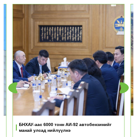
ь
БНХАУ-аас 6000 тонн АИ-92 автобензинийг
манай улсад нийлүүлнэ