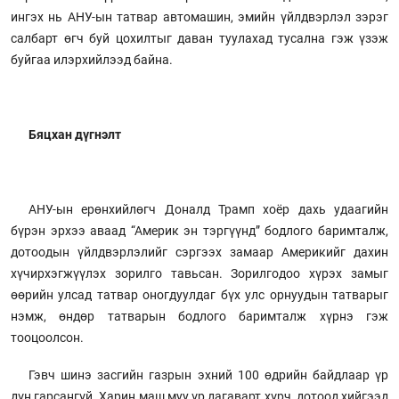
ингэх нь АНУ-ын татвар автомашин, эмийн үйлдвэрлэл зэрэг
салбарт өгч буй цохилтыг даван туулахад тусална гэж үзэж
буйгаа илэрхийлээд байна.
Бяцхан дүгнэлт
АНУ-ын ерөнхийлөгч Доналд Трамп хоёр дахь удаагийн
бүрэн эрхээ аваад “Америк эн тэргүүнд” бодлого баримталж,
дотоодын үйлдвэрлэлийг сэргээх замаар Америкийг дахин
хүчирхэгжүүлэх зорилго тавьсан. Зорилгодоо хүрэх замыг
өөрийн улсад татвар оногдуулдаг бүх улс орнуудын татварыг
нэмж, өндөр татварын бодлого баримталж хүрнэ гэж
тооцоолсон.
Гэвч шинэ засгийн газрын эхний 100 өдрийн байдлаар үр
дүн гарсангүй. Харин маш муу үр дагаварт хүрч, дотоод хийгээд