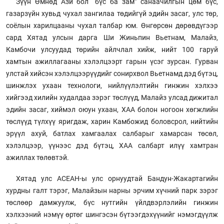
Зүүн Өмнөд Ази бол “бүс ба зам” санаачилгын цөм бүс,
газарзүйн хувьд чухал зангилаа төдийгүй эдийн засаг, улс төр,
соёлын харилцааны чухал талбар юм. Өнгөрсөн дөрөвдүгээр
сард Хятад улсын дарга Ши Жиньпин Вьетнам, Малайз,
Камбочи улсуудад төрийн айлчлал хийж, нийт 100 гаруй
хамтын ажиллагааны хэлэлцээрт гарын үсэг зурсан. Гурван
улстай хийсэн хэлэлцээрүүдийг сонирхвол Вьетнамд дэд бүтэц,
шинжлэх ухаан технологи, нийлүүлэлтийн гинжин хэлхээ
хийгээд хилийн худалдаа зэрэг төслүүд, Малайз улсад дижитал
эдийн засаг, хиймэл оюун ухаан, ХАА болон ногоон хөгжлийн
төслүүд түлхүү яригдаж, харин Камбожид боловсрол, нийтийн
эрүүл ахуй, батлах хамгаалах салбарыг хамарсан төсөл,
хэлэлцээр, үүнээс дэд бүтэц, ХАА салбарт илүү хамтран
ажиллах төлөвтэй.
Хятад улс АСЕАН-ы улс орнуудтай Бандун-Жакартагийн
хурдны галт тэрэг, Малайзын нарны эрчим хүчний парк зэрэг
төслөөр дамжуулж, бүс нутгийн үйлдвэрлэлийн гинжин
хэлхээний нэмүү өртөг шингэсэн бүтээгдэхүүнийг нэмэгдүүлж