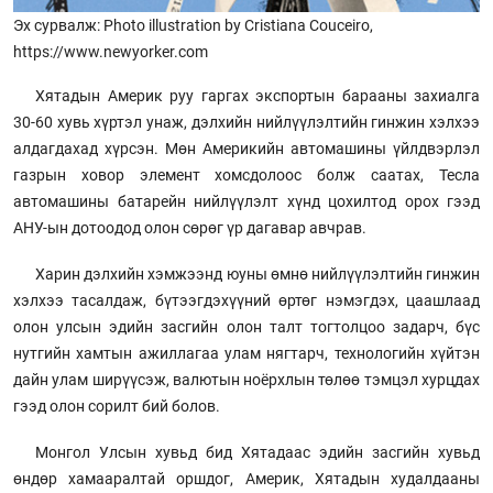
Эх сурвалж: Photo illustration by Cristiana Couceiro,
https://www.newyorker.com
Хятадын Америк руу гаргах экспортын барааны захиалга
30-60 хувь хүртэл унаж, дэлхийн нийлүүлэлтийн гинжин хэлхээ
алдагдахад хүрсэн. Мөн Америкийн автомашины үйлдвэрлэл
газрын ховор элемент хомсдолоос болж саатах, Тесла
автомашины батарейн нийлүүлэлт хүнд цохилтод орох гээд
АНУ-ын дотоодод олон сөрөг үр дагавар авчрав.
Харин дэлхийн хэмжээнд юуны өмнө нийлүүлэлтийн гинжин
хэлхээ тасалдаж, бүтээгдэхүүний өртөг нэмэгдэх, цаашлаад
олон улсын эдийн засгийн олон талт тогтолцоо задарч, бүс
нутгийн хамтын ажиллагаа улам нягтарч, технологийн хүйтэн
дайн улам ширүүсэж, валютын ноёрхлын төлөө тэмцэл хурцдах
гээд олон сорилт бий болов.
Монгол Улсын хувьд бид Хятадаас эдийн засгийн хувьд
өндөр хамааралтай оршдог, Америк, Хятадын худалдааны