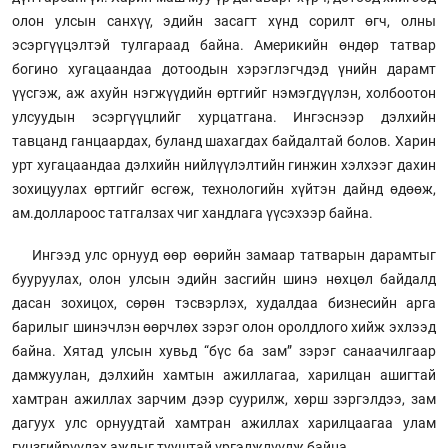
олон улсын санхүү, эдийн засагт хүнд сорилт өгч, олны
эсэргүүцэлтэй тулгараад байна. Америкийн өндөр татвар
богино хугацаандаа дотоодын хэрэглэгчдэд үнийн дарамт
үүсгэж, аж ахуйн нэгжүүдийн өртгийг нэмэгдүүлэн, холбоотон
улсуудын эсэргүүцлийг хурцатгана. Ингэснээр дэлхийн
тавцанд ганцаардах, буланд шахагдах байдалтай болов. Харин
урт хугацаандаа дэлхийн нийлүүлэлтийн гинжин хэлхээг дахин
зохицуулах өртгийг өсгөж, технологийн хүйтэн дайнд өдөөж,
ам.доллароос татгалзах чиг хандлага үүсэхээр байна.
Ингээд улс орнууд өөр өөрийн замаар татварын дарамтыг
бууруулах, олон улсын эдийн засгийн шинэ нөхцөл байдалд
дасан зохицох, сөрөн тэсвэрлэх, худалдаа бизнесийн арга
барилыг шинэчлэн өөрчлөх зэрэг олон оролдлого хийж эхлээд
байна. Хятад улсын хувьд “бүс ба зам” зэрэг санаачилгаар
дамжуулан, дэлхийн хамтын ажиллагаа, харилцан ашигтай
хамтран ажиллах зарчим дээр суурилж, хөрш зэргэлдээ, зам
дагуух улс орнуудтай хамтран ажиллах харилцаагаа улам
гүнзгийрүүлэх ажлыг тууштай үргэлжлүүлж байна.