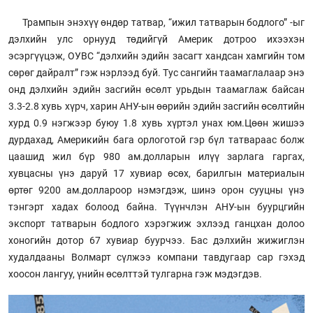
Трампын энэхүү өндөр татвар, “ижил татварын бодлого” -ыг
дэлхийн улс орнууд төдийгүй Америк дотроо ихээхэн
эсэргүүцэж, ОУВС “дэлхийн эдийн засагт хандсан хамгийн том
сөрөг дайралт” гэж нэрлээд буй. Тус сангийн таамаглалаар энэ
онд дэлхийн эдийн засгийн өсөлт урьдын таамаглаж байсан
3.3-2.8 хувь хүрч, харин АНУ-ын өөрийн эдийн засгийн өсөлтийн
хурд 0.9 нэгжээр буюу 1.8 хувь хүртэл унах юм.Цөөн жишээ
дурдахад, Америкийн бага орлоготой гэр бүл татвараас болж
цаашид жил бүр 980 ам.долларын илүү зарлага гаргах,
хувцасны үнэ даруй 17 хувиар өсөх, барилгын материалын
өртөг 9200 ам.доллароор нэмэгдэж, шинэ орон сууцны үнэ
тэнгэрт хадах болоод байна. Түүнчлэн АНУ-ын буурцгийн
экспорт татварын бодлого хэрэгжиж эхлээд ганцхан долоо
хоногийн дотор 67 хувиар буурчээ. Бас дэлхийн жижиглэн
худалдааны Волмарт сүлжээ компани тавдугаар сар гэхэд
хоосон лангуу, үнийн өсөлттэй тулгарна гэж мэдэгдэв.