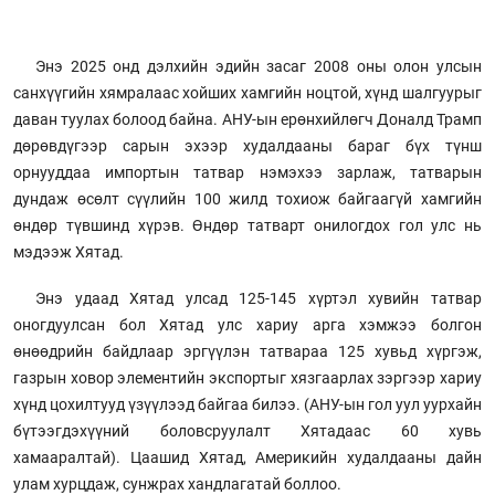
Энэ 2025 онд дэлхийн эдийн засаг 2008 оны олон улсын
санхүүгийн хямралаас хойших хамгийн ноцтой, хүнд шалгуурыг
даван туулах болоод байна. АНУ-ын ерөнхийлөгч Доналд Трамп
дөрөвдүгээр сарын эхээр худалдааны бараг бүх түнш
орнууддаа импортын татвар нэмэхээ зарлаж, татварын
дундаж өсөлт сүүлийн 100 жилд тохиож байгаагүй хамгийн
өндөр түвшинд хүрэв. Өндөр татварт онилогдох гол улс нь
мэдээж Хятад.
Энэ удаад Хятад улсад 125-145 хүртэл хувийн татвар
оногдуулсан бол Хятад улс хариу арга хэмжээ болгон
өнөөдрийн байдлаар эргүүлэн татвараа 125 хувьд хүргэж,
газрын ховор элементийн экспортыг хязгаарлах зэргээр хариу
хүнд цохилтууд үзүүлээд байгаа билээ. (АНУ-ын гол уул уурхайн
бүтээгдэхүүний боловсруулалт Хятадаас 60 хувь
хамааралтай). Цаашид Хятад, Америкийн худалдааны дайн
улам хурцдаж, сунжрах хандлагатай боллоо.