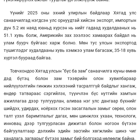
Үүнийг 2025 оны эхний улирлын байдлаар Хятад улс
санаачилгад нэгдсэн улс орнуудтай хийсэн экспорт, импортын
дүн 5.2 их наяд юаньд хүрсэн нь нийт гадаад худалдааных нь
51.1 хувь болж, Америкийн зах зээлээс хамаарах байдал нь
улам буурч буйгаас харж болно. Мөн тус улсын экспортод
түшиглэдэг худалдааны хувь хэмжээ улам багасаж, 35-18 хувь
хүртэл буураад байгаа.
Товчхондоо Хятад улсын “бүс ба зам” санаачилга юуны өмнө
дэд бүтэц болон зам тээврийн олон хувилбараар
нийлүүлэлтийн гинжин хэлхээний тасралтгүй байдлыг хангаж,
өндөр татвараас сэргийлэх, түүнчлэн бүс нутгийн хамтын
ажиллагаа дээр тулгуурлан, аливаа нэг улс дангаар бүхнийг
шийдэх, удирдах, ноёрхох гэсэн засаглалын замыг сөрөх, олон
талт үзэл баримтлалыг дагах, мөн шинжлэх ухаан, технологи,
инновац дээр тулгуурласан дижитал болон ногоон бүтээн
байгуулалтаар дэлхийн эдийн засгийн хөгжлийн шинэ чиг
хандлага, загварыг бүтээх замыг бий болгоход нөлөөлж байна.