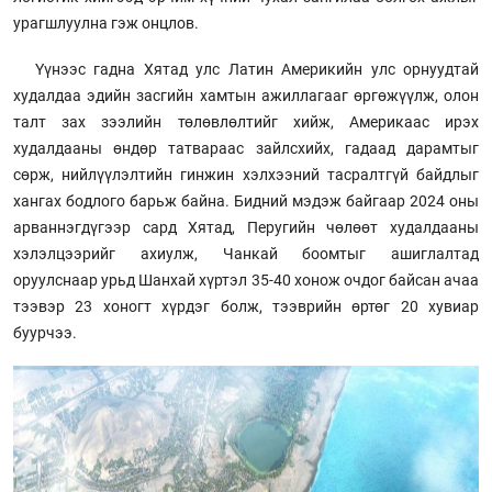
урагшлуулна гэж онцлов.
Үүнээс гадна Хятад улс Латин Америкийн улс орнуудтай
худалдаа эдийн засгийн хамтын ажиллагааг өргөжүүлж, олон
талт зах зээлийн төлөвлөлтийг хийж, Америкаас ирэх
худалдааны өндөр татвараас зайлсхийх, гадаад дарамтыг
сөрж, нийлүүлэлтийн гинжин хэлхээний тасралтгүй байдлыг
хангах бодлого барьж байна. Бидний мэдэж байгаар 2024 оны
арваннэгдүгээр сард Хятад, Перугийн чөлөөт худалдааны
хэлэл­цээрийг ахиулж, Чанкай боомтыг ашиглалтад
оруулснаар урьд Шанхай хүртэл 35-40 хонож очдог байсан ачаа
тээвэр 23 хоногт хүрдэг болж, тээврийн өртөг 20 хувиар
буурчээ.