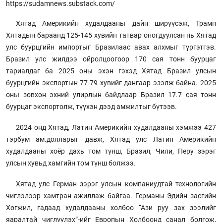
https://sudamnews.substack.com/
Хятад Америкийн худалдааны дайн ширүүсэж, Трамп
Хятадын бараанд 125-145 хувийн татвар оногдуулсан нь Хятад
улс буурцгийн импортыг Бразилаас авах алхмыг түргэтгэв.
Бразил улс жилдээ ойролцоогоор 170 сая тонн буурцаг
тариалдаг ба 2025 оны эхэн гэхэд Хятад Бразил улсын
буурцгийн экспортын 77-79 хувийг дангаар эзэлж байна. 2025
оны зөвхөн эхний улирлын байдлаар Бразил 17.7 сая тонн
буурцаг экспортолж, түүхэн дээд амжилтыг бүтээв.
2024 онд Хятад, Латин Америкийн худалдааны хэмжээ 427
тэрбум ам.долларыг давж, Хятад улс Латин Америкийн
худалдааны хоёр дахь том түнш, Бразил, Чили, Перу зэрэг
улсын хувьд хамгийн том түнш болжээ.
Хятад улс Герман зэрэг улсын компаниудтай технологийн
чиглэлээр хамтран ажиллаж байгаа. Германы Эдийн засгийн
Хөгжил, гадаад худалдааны холбоо “Ази руу зах зээлийг
яаралтай чиглүүлэх”-ийг Европын Холбоонд санал болгож,