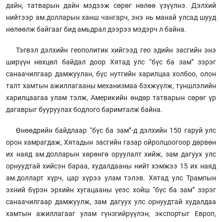
дайн, татварын дайн мэдээж сөрөг нөлөө үзүүлнэ. Дэлхий
нийтээр ам.долларын ханш чангарч, энэ нь манай улсад шууд
нөлөөлж байгааг бид амьдрал дээрээ мэдэрч л байна.
Тэгвэл дэлхийн геополитик хийгээд гео эдийн засгийн энэ
ширүүн нөхцөл байдал доор Хятад улс “бүс ба зам” зэрэг
санаачилгаар дамжуулан, бүс нутгийн харилцаа холбоо, олон
талт хамтын ажиллагааны механизмаа бэхжүүлж, түншлэлийн
харилцаагаа улам тэлж, Америкийн өндөр татварын сөрөг үр
дагаврыг бууруулах бодлого баримталж байна.
Өнөөдрийн байдлаар “бүс ба зам”-д дэлхийн 150 гаруй улс
орон хамрагдаж, Хятадын засгийн газар ойролцоогоор дөрвөн
их наяд ам.долларын хөрөнгө оруулалт хийж, зам дагуух улс
орнуудтай хийсэн бараа, худалдааны нийт хэмжээ 15 их наяд
ам.долларт хүрч, цар хүрээ улам тэлэв. Хятад улс Трампын
эхний бүрэн эрхийн хугацааны үеэс хойш “бүс ба зам” зэрэг
санаачилгаар дамжуулж, зам дагуух улс орнуудтай худалдаа
хамтын ажиллагааг улам гүнзгийрүүлэн, экспортыг Европ,