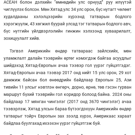
АСЕАН болон дэлхийн “өмнөдийн улс орнууд” руу илүүтэй
чиглүүлэх болсон. Мөн Хятад улс 34 улс орон, бүс нутагт чөлөөт
худалдааны хэлэлцээрийн хүрээнд татварын бодлого
хэрэгжүүлж, 43 хөгжил буурай улсад тэг татварын бодлого авч,
бүс нутгийн үйлдвэрлэлийн гинжин хэлхээнд хуваарилалт,
зохицуулалт хийв.
Тэгвэл Америкийн өндөр татвараас зайлсхийх, мөн
уламжлалт далайн тээврийн өртөг нэмэгдэж байгаа асуудлыг
шийдэхэд Хятад-Европын ачаа тээвэр гол үүрэг гүйцэтгэдэг.
Хятад-Европын ачаа тээвэр 2017 онд нийт 15 улс орон, 29 хот
дамжиж байсан бол өнөөдрийн байдлаар Европын 25, Ази
тивийн 11 улсыг нэвтлэн өнгөрч, дорно, өрнө, төв гэсэн гурван
маршрут бүхий тээврийн гол коридор болоод байна. 2024 оны
байдлаар 17 мянган чингэлэг (2017 онд 3670 чингэлэг) ачаа
тээвэрлэж, Хятад улсын бараа бүтээгдэхүүн Америкийн өндөр
татварыг тойрч Европын зах зээлд хүрэх, Америкаас хараат
байдлаа буулгахад ихээхэн үүрэг гүйцэтгэж буй.