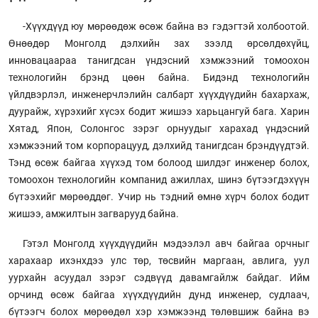
-Хүүхдүүд юу мөрөөдөж өсөж байна вэ гэдэгтэй холбоотой.
Өнөөдөр Монголд дэлхийн зах зээлд өрсөлдөхүйц,
инновацаараа танигдсан үндэсний хэмжээний томоохон
технологийн брэнд цөөн байна. Бидэнд технологийн
үйлдвэрлэл, инженерчлэлийн салбарт хүүхдүүдийн бахархаж,
дуурайж, хүрэхийг хүсэх бодит жишээ харьцангуй бага. Харин
Хятад, Япон, Солонгос зэрэг орнуудыг харахад үндэсний
хэмжээний том корпорацууд, дэлхийд танигдсан брэндүүдтэй.
Тэнд өсөж байгаа хүүхэд том болоод шилдэг инженер болох,
томоохон технологийн компанид ажиллах, шинэ бүтээгдэхүүн
бүтээхийг мөрөөддөг. Учир нь тэдний өмнө хүрч болох бодит
жишээ, амжилтын загварууд байна.
Гэтэл Монголд хүүхдүүдийн мэдээлэл авч байгаа орчныг
харахаар ихэнхдээ улс төр, төсвийн маргаан, авлига, уул
уурхайн асуудал зэрэг сэдвүүд давамгайлж байдаг. Ийм
орчинд өсөж байгаа хүүхдүүдийн дунд инженер, судлаач,
бүтээгч болох мөрөөдөл хэр хэмжээнд төлөвшиж байна вэ