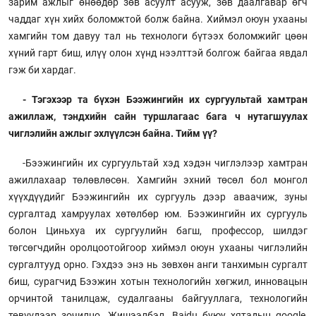
зарим ажлыг өнөөдөр зөв асуулт асууж, зөв даалгавар өгч
чаддаг хүн хийх боломжтой болж байна. Хиймэл оюун ухааны
хамгийн том давуу тал нь технологи бүтээх боломжийг цөөн
хүний гарт биш, илүү олон хүнд нээлттэй болгож байгаа явдал
гэж би хардаг.
- Тэгэхээр та бүхэн Бээжингийн их сургуультай хамтран
ажиллаж, тэндхийн сайн туршлагаас бага ч нутагшуулах
чиглэлийн ажлыг эхлүүлсэн байна. Тийм үү?
-Бээжингийн их сургуультай хэд хэдэн чиглэлээр хамтран
ажиллахаар төлөвлөсөн. Хамгийн эхний төсөл бол монгол
хүүхдүүдийг Бээжингийн их сургууль дээр аваачиж, зуны
сургалтад хамруулах хөтөлбөр юм. Бээжингийн их сургууль
болон Циньхуа их сургуулийн багш, профессор, шилдэг
төгсөгчдийн оролцоотойгоор хиймэл оюун ухааны чиглэлийн
сургалтууд орно. Гэхдээ энэ нь зөвхөн анги танхимын сургалт
биш, сурагчид Бээжин хотын технологийн хөгжил, инновацын
орчинтой танилцаж, судалгааны байгууллага, технологийн
төвүүдээр зочилно. Жишээлбэл, Baidu буюу хятадын google,