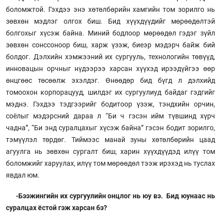
боломжтой. Гэхдээ энэ хөтөлбөрийн хамгийн том зорилго нь
зөвхөн мэдлэг олгох биш. Бид хүүхдүүдийг мөрөөдөлтэй
болгохыг хүсэж байна. Миний бодлоор мөрөөдөл гэдэг зүйл
зөвхөн сонссоноор биш, харж үзэж, биеэр мэдэрч байж бий
болдог. Дэлхийн хэмжээний их сургууль, технологийн төвүүд,
инновацын орчныг нүдээрээ харсан хүүхэд ирээдүйгээ өөр
өнцгөөс төсөөлж эхэлдэг. Өнөөдөр бид бүгд л дэлхийд
томоохон корпорацууд, шилдэг их сургуулиуд байдаг гэдгийг
мэднэ. Гэхдээ тэдгээрийг бодитоор үзэж, тэндхийн орчин,
соёлыг мэдэрсний дараа л “Би ч гэсэн ийм түвшинд хүрч
чадна”, “Би энд суралцахыг хүсэж байна” гэсэн бодит зорилго,
тэмүүлэл төрдөг. Тиймээс манай зуны хөтөлбөрийн цаад
агуулга нь зөвхөн сургалт биш, харин хүүхдүүдэд илүү том
боломжийг харуулах, илүү том мөрөөдөл тээж ирэхэд нь туслах
явдал юм.
-Бээжингийн их сургуулийн онцлог нь юу вэ. Бид юунаас нь
суралцах ёстой гэж харсан бэ?