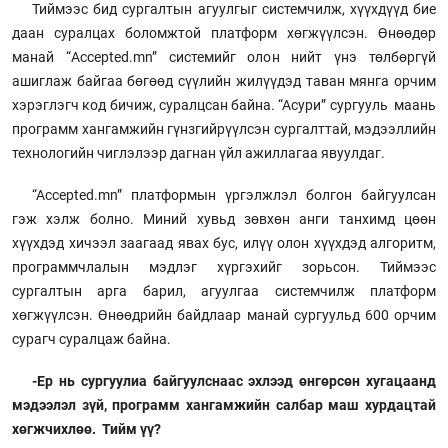
Тиймээс бид сургалтын агуулгыг системчилж, хүүхдүүд бие
даан суралцах боломжтой платформ хөгжүүлсэн. Өнөөдөр
манай “Accepted.mn” системийг олон нийт үнэ төлбөргүй
ашиглаж байгаа бөгөөд сүүлийн жилүүдэд таван мянга орчим
хэрэглэгч код бичиж, суралцсан байна. “Асури” сургууль маань
программ хангамжийн гүнзгийрүүлсэн сургалттай, мэдээллийн
технологийн чиглэлээр дагнан үйл ажиллагаа явуулдаг.
“Accepted.mn” платформын үргэлжлэл болгон байгуулсан
гэж хэлж болно. Миний хувьд зөвхөн анги танхимд цөөн
хүүхдэд хичээл заагаад явах бус, илүү олон хүүхдэд алгоритм,
программчлалын мэдлэг хүргэхийг зорьсон. Тиймээс
сургалтын арга барил, агуулгаа системчилж платформ
хөгжүүлсэн. Өнөөдрийн байдлаар манай сургуульд 600 орчим
сурагч суралцаж байна.
-Ер нь сургуулиа байгуулснаас эхлээд өнгөрсөн хугацаанд
мэдээлэл зүй, программ хангамжийн салбар маш хурдацтай
хөгжчихлөө. Тийм үү?