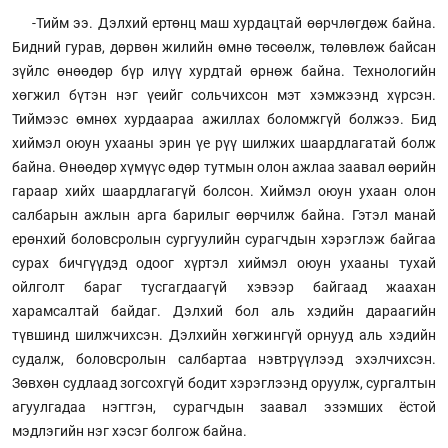
-Тийм ээ. Дэлхий ертөнц маш хурдацтай өөрчлөгдөж байна.
Бидний гурав, дөрвөн жилийн өмнө төсөөлж, төлөвлөж байсан
зүйлс өнөөдөр бүр илүү хурдтай өрнөж байна. Технологийн
хөгжил бүтэн нэг үеийг сольчихсон мэт хэмжээнд хүрсэн.
Тиймээс өмнөх хурдаараа ажиллах боломжгүй болжээ. Бид
хиймэл оюун ухааны эрин үе рүү шилжих шаардлагатай болж
байна. Өнөөдөр хүмүүс өдөр тутмын олон ажлаа заавал өөрийн
гараар хийх шаардлагагүй болсон. Хиймэл оюун ухаан олон
салбарын ажлын арга барилыг өөрчилж байна. Гэтэл манай
ерөнхий боловсролын сургуулийн сурагчдын хэрэглэж байгаа
сурах бичгүүдэд одоог хүртэл хиймэл оюун ухааны тухай
ойлголт бараг тусгагдаагүй хэвээр байгаад жаахан
харамсалтай байдаг. Дэлхий бол аль хэдийн дараагийн
түвшинд шилжчихсэн. Дэлхийн хөгжингүй орнууд аль хэдийн
судалж, боловсролын салбартаа нэвтрүүлээд эхэлчихсэн.
Зөвхөн судлаад зогсохгүй бодит хэрэглээнд оруулж, сургалтын
агуулгадаа нэгтгэн, сурагчдын заавал эзэмших ёстой
мэдлэгийн нэг хэсэг болгож байна.