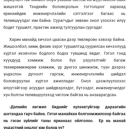
жишээтэй. Тэндхийн боловсролын тогтолцоог харахад
ерөнхийдөө инженерчлэлийн сэтгэлгээг багаас нь
төлөвшүүлдэг юм байна. Сурагчдыг зөвхөн онол үзэхээс илүү
бодит туршилт, практик ажилд тулгуурлан сургадаг.
Харин манайд хичээл цаасан дээр төвлөрсөн хэвээр байна.
Жишээлбэл, хими, физик зэрэг туршилтад суурилсан хичээлүүд
хүртэл ихэвчлэн бодлого бодох түвшинд явдаг. Гэтэл тэнд
хүүхдүүд хэмжиж болох бүх үзүүлэлтийг багаж
төхөөрөмжөөрөө хэмжиж, үр дүнгээ шинжилж, түүн дээрээ
үндэслэн дүгнэлт гаргаж, инженерчлэлийн шийдэл
боловсруулах хүртэл ажилладаг. Онол цээжлүүлэхээс
илүүтэйгээр асуудал шийдвэрлэдэг, бүтээдэг, инженерчилдэг
хүн болгон төлөвшүүлэхэд чиглэж байгаа нь анзаарагдсан.
-Дэлхийн хөгжил биднийг хүлээхгүйгээр дараагийн
шатандаа гарч байна. Гэтэл манайхан болгоомжилсоор байгаа
нь гэсэн зүйлийг таны ярианаас ойлголоо. Ер нь манай
үндэстний онцлог юм болов уу?