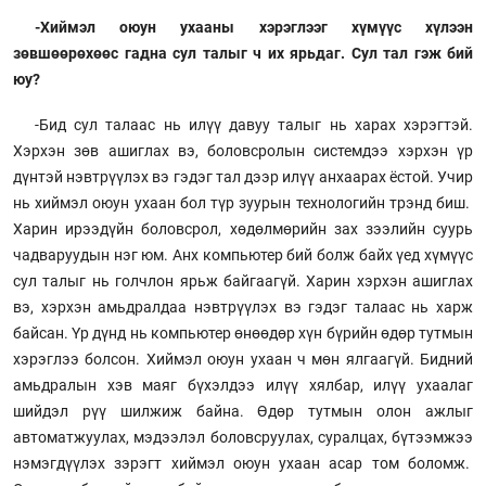
-Хиймэл оюун ухааны хэрэглээг хүмүүс хүлээн
зөвшөөрөхөөс гадна сул талыг ч их ярьдаг. Сул тал гэж бий
юу?
-Бид сул талаас нь илүү давуу талыг нь харах хэрэгтэй.
Хэрхэн зөв ашиглах вэ, боловсролын системдээ хэрхэн үр
дүнтэй нэвтрүүлэх вэ гэдэг тал дээр илүү анхаарах ёстой. Учир
нь хиймэл оюун ухаан бол түр зуурын технологийн трэнд биш.
Харин ирээдүйн боловсрол, хөдөлмөрийн зах зээлийн суурь
чадваруудын нэг юм. Анх компьютер бий болж байх үед хүмүүс
сул талыг нь голчлон ярьж байгаагүй. Харин хэрхэн ашиглах
вэ, хэрхэн амьдралдаа нэвтрүүлэх вэ гэдэг талаас нь харж
байсан. Үр дүнд нь компьютер өнөөдөр хүн бүрийн өдөр тутмын
хэрэглээ болсон. Хиймэл оюун ухаан ч мөн ялгаагүй. Бидний
амьдралын хэв маяг бүхэлдээ илүү хялбар, илүү ухаалаг
шийдэл рүү шилжиж байна. Өдөр тутмын олон ажлыг
автоматжуулах, мэдээлэл боловсруулах, суралцах, бүтээмжээ
нэмэгдүүлэх зэрэгт хиймэл оюун ухаан асар том боломж.