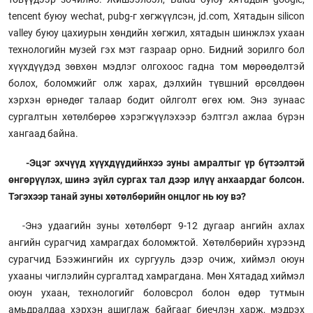
tencent буюу wechat, pubg-г хөгжүүлсэн, jd.com, Хятадын silicon
valley буюу цахиурын хөндийн хөгжил, хятадын шинжлэх ухаан
технологийн музей гэх мэт газраар орно. Бидний зорилго бол
хүүхдүүдэд зөвхөн мэдлэг олгохоос гадна том мөрөөдөлтэй
болох, боломжийг олж харах, дэлхийн түвшний өрсөлдөөн
хэрхэн өрнөдөг талаар бодит ойлголт өгөх юм. Энэ зунаас
сургалтын хөтөлбөрөө хэрэгжүүлэхээр бэлтгэл ажлаа бүрэн
хангаад байна.
-Эцэг эхчүүд хүүхдүүдийнхээ зуны амралтыг үр бүтээлтэй
өнгөрүүлэх, шинэ зүйл сургах тал дээр илүү анхаардаг болсон.
Тэгэхээр танай зуны хөтөлбөрийн онцлог нь юу вэ?
-Энэ удаагийн зуны хөтөлбөрт 9-12 дугаар ангийн ахлах
ангийн сурагчид хамрагдах боломжтой. Хөтөлбөрийн хүрээнд
сурагчид Бээжингийн их сургууль дээр очиж, хиймэл оюун
ухааны чиглэлийн сургалтад хамрагдана. Мөн Хятадад хиймэл
оюун ухаан, технологийг боловсрол болон өдөр тутмын
амьдралдаа хэрхэн ашиглаж байгааг биечлэн харж, мэдрэх