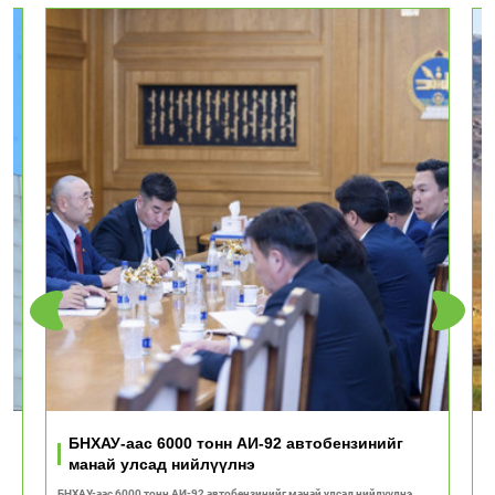
ь
БНХАУ-аас 6000 тонн АИ-92 автобензинийг
манай улсад нийлүүлнэ
БНХАУ-аас 6000 тонн АИ-92 автобензинийг манай улсад нийлүүлнэ
"Т