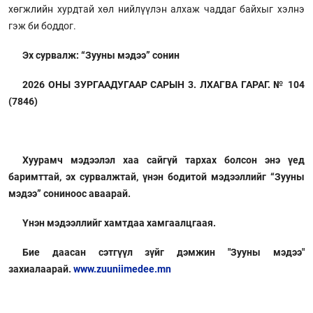
хөгжлийн хурдтай хөл нийлүүлэн алхаж чаддаг байхыг хэлнэ
гэж би боддог.
Эх сурвалж: “Зууны мэдээ” сонин
2026 ОНЫ ЗУРГААДУГААР САРЫН 3. ЛХАГВА ГАРАГ. № 104
(7846)
Хуурамч мэдээлэл хаа сайгүй тархах болсон энэ үед
баримттай, эх сурвалжтай, үнэн бодитой мэдээллийг “Зууны
мэдээ” сониноос аваарай.
Үнэн мэдээллийг хамтдаа хамгаалцгаая.
Бие даасан сэтгүүл зүйг дэмжин "Зууны мэдээ"
захиалаарай.
www.zuuniimedee.mn