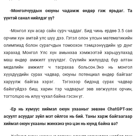
-Монголчуудын оюуны чадамж өндөр гэж ярьдаг. Та
үүнтэй санал нийлдэг үү?
-Монгол хүн асар сайн сурч чаддаг. Бид чинь ердөө 3.5 сая
орчим хүн амтай улс шүү дээ. Гэтэл олон улсын математикийн
олимпиад болон сурагчдын томоохон тэмцээнүүдийн үр дүнг
харахад Монгол Улс хүн амынхаа хэмжээтэй харьцуулахад
маш өндөр амжилт үзүүлдэг. Сүүлийн жилүүдэд бүр алтан
медалийн амжилт ч тасрахаа больсон.Энэ нь монгол
хүүхдүүдийн сурах чадвар, оюуны потенциал өндөр байгааг
харуулж байгаа хэрэг. Тэгэхээр бидэнд сурах чадвар
байхгүйдээ биш, харин тэр чадварыг зөв хөгжүүлэх орчин,
тогтолцоо нь илүү чухал байна гэсэн үг.
-Ер нь хүмүүс хиймэл оюун ухааныг зөвхөн ChatGPT-ээс
асуулт асуудаг зүйл мэт ойлгох нь бий. Таны харж байгаагаар
хиймэл оюун ухааны жинхэнэ үнэ цэн нь юунд байна вэ?