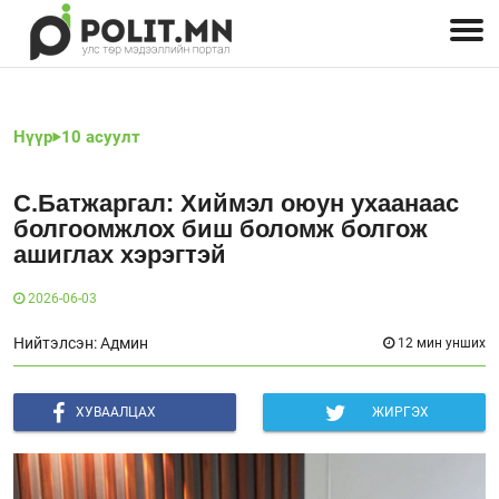
Улстөрчид: хэн, юу хэлэв
Дэлхийн улс төр
Чөлөөт хэвлэл
Залуус-Улс төр
Геополитик
Нийгэм
Нүүр
10 асуулт
С.Батжаргал: Хиймэл оюун ухаанаас
болгоомжлох биш боломж болгож
ашиглах хэрэгтэй
2026-06-03
Нийтэлсэн: Админ
12 мин унших
ХУВААЛЦАХ
ЖИРГЭХ