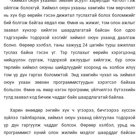
-Хиймэл оюун ухааныг зөвхөн асуулт хариулдаг чатбот гэж
ойлгож болохгүй. Хиймэл оюун ухааны хамгийн том өөрчлөлт
нь хүн бүр өөрийн гэсэн дижитал туслахтай болох боломжийг
бий болгож байгаа явдал юм. Өмнө нь жижиг, том олон ажлыг
заавал хүнээр хийлгэх шаардлагатай байсан бол одоо
тэдгээрийн тодорхой хэсгийг хиймэл оюун ухаанд даалгаж
болно. Өөрөөр хэлбэл, таны хажууд 24 цагийн турш ажиллах
туслах байна гэсэн үг. Тэр туслахыг өөрийн хэрэгцээнд
нийцүүлэн сургаж, тодорхой ажлуудыг хийлгэж, бүр олон
төрлийн хиймэл оюуны шийдлүүдийг хооронд нь холбон илүү
том үр дүн гаргах боломжтой. Энд хамгийн чухал нь хиймэл
оюун ухаан зөвхөн программистуудын хэрэгсэл байхаа
больсон. Өмнө нь ямар нэгэн программ, үйлчилгээ бүтээхийн
тулд заавал код бичиж чаддаг байх шаардлагатай байлаа.
Харин өнөөдөр энгийн хүн ч үгээрээ, бичгээрээ хүссэн
зүйлээ тайлбарлаж, хиймэл оюун ухаанд ойлгуулан тодорхой
үр дүн гаргуулж чаддаг болсон. Өөрөөр хэлбэл, урьд нь
программист хүний олон жилийн мэдлэг шаарддаг байсан