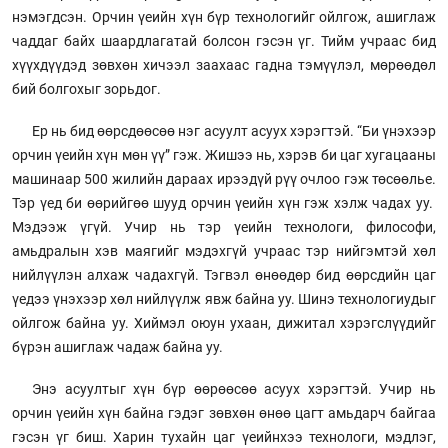
нэмэгдсэн. Орчин үеийн хүн бүр технологийг ойлгож, ашиглаж
чаддаг байх шаардлагатай болсон гэсэн үг. Тийм учраас бид
хүүхдүүдэд зөвхөн хичээл заахаас гадна тэмүүлэл, мөрөөдөл
бий болгохыг зорьдог.
Ер нь бид өөрсдөөсөө нэг асуулт асуух хэрэгтэй. “Би үнэхээр
орчин үеийн хүн мөн үү” гэж. Жишээ нь, хэрэв би цаг хугацааны
машинаар 500 жилийн дараах ирээдүй рүү очлоо гэж төсөөлье.
Тэр үед би өөрийгөө шууд орчин үеийн хүн гэж хэлж чадах уу.
Мэдээж үгүй. Учир нь тэр үеийн технологи, философи,
амьдралын хэв маягийг мэдэхгүй учраас тэр нийгэмтэй хөл
нийлүүлэн алхаж чадахгүй. Тэгвэл өнөөдөр бид өөрсдийн цаг
үедээ үнэхээр хөл нийлүүлж явж байна уу. Шинэ технологиудыг
ойлгож байна уу. Хиймэл оюун ухаан, дижитал хэрэгслүүдийг
бүрэн ашиглаж чадаж байна уу.
Энэ асуултыг хүн бүр өөрөөсөө асуух хэрэгтэй. Учир нь
орчин үеийн хүн байна гэдэг зөвхөн өнөө цагт амьдарч байгаа
гэсэн үг биш. Харин тухайн цаг үеийнхээ технологи, мэдлэг,