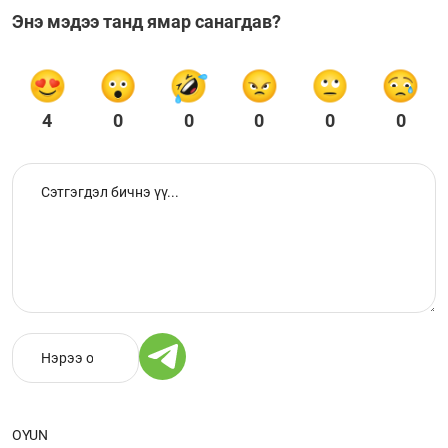
Энэ мэдээ танд ямар санагдав?
4
0
0
0
0
0
OYUN