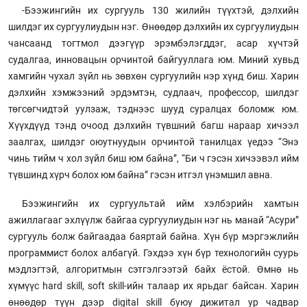
-Бээжингийн их сургууль 130 жилийн түүхтэй, дэлхийн
шилдэг их сургуулиудын нэг. Өнөөдөр дэлхийн их сургуулиудын
чансаанд тогтмол дээгүүр эрэмбэлэгддэг, асар хүчтэй
судалгаа, инновацын орчинтой байгууллага юм. Миний хувьд
хамгийн чухал зүйл нь зөвхөн сургуулийн нэр хүнд биш. Харин
дэлхийн хэмжээний эрдэмтэн, судлаач, профессор, шилдэг
төгсөгчидтэй уулзаж, тэднээс шууд суралцах боломж юм.
Хүүхдүүд тэнд очоод дэлхийн түвшний багш нараар хичээл
заалгах, шилдэг оюутнуудын орчинтой танилцах үедээ “Энэ
чинь тийм ч хол зүйл биш юм байна”, “Би ч гэсэн хичээвэл ийм
түвшинд хүрч болох юм байна” гэсэн итгэл үнэмшил авна.
Бээжингийн их сургуультай ийм хэлбэрийн хамтын
ажиллагааг эхлүүлж байгаа сургуулиудын нэг нь манай “Асури”
сургууль болж байгаадаа баяртай байна. Хүн бүр мэргэжлийн
программист болох албагүй. Гэхдээ хүн бүр технологийн суурь
мэдлэгтэй, алгоритмын сэтгэлгээтэй байх ёстой. Өмнө нь
хүмүүс hard skill, soft skill-ийн талаар их ярьдаг байсан. Харин
өнөөдөр түүн дээр digital skill буюу дижитал ур чадвар