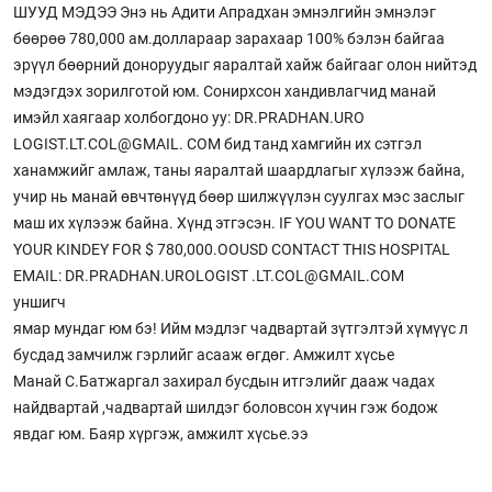
ШУУД МЭДЭЭ Энэ нь Адити Апрадхан эмнэлгийн эмнэлэг
бөөрөө 780,000 ам.доллараар зарахаар 100% бэлэн байгаа
эрүүл бөөрний доноруудыг яаралтай хайж байгааг олон нийтэд
мэдэгдэх зорилготой юм. Сонирхсон хандивлагчид манай
имэйл хаягаар холбогдоно уу: DR.PRADHAN.URO
LOGIST.LT.COL@GMAIL. COM бид танд хамгийн их сэтгэл
ханамжийг амлаж, таны яаралтай шаардлагыг хүлээж байна,
учир нь манай өвчтөнүүд бөөр шилжүүлэн суулгах мэс заслыг
маш их хүлээж байна. Хүнд этгэсэн. IF YOU WANT TO DONATE
YOUR KINDEY FOR $ 780,000.OOUSD CONTACT THIS HOSPITAL
EMAIL: DR.PRADHAN.UROLOGIST .LT.COL@GMAIL.COM
уншигч
ямар мундаг юм бэ! Ийм мэдлэг чадвартай зүтгэлтэй хүмүүс л
бусдад замчилж гэрлийг асааж өгдөг. Амжилт хүсье
Манай С.Батжаргал захирал бусдын итгэлийг дааж чадах
найдвартай ,чадвартай шилдэг боловсон хүчин гэж бодож
явдаг юм. Баяр хүргэж, амжилт хүсьe.ээ