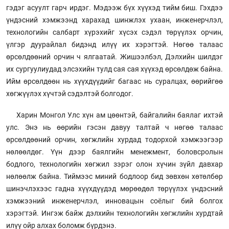
гэдэг асуулт гарч ирдэг. Мэдээж бүх хүүхэд тийм биш. Гэхдээ
үндэсний хэмжээнд харахад шинжлэх ухаан, инженерчлэл,
технологийн салбарт хүрэхийг хүсэх сэдэл төрүүлэх орчин,
үлгэр дуурайлал бидэнд илүү их хэрэгтэй. Нөгөө талаас
өрсөлдөөний орчин ч ялгаатай. Жишээлбэл, Дэлхийн шилдэг
их сургуулиудад элсэхийн тулд сая сая хүүхэд өрсөлдөж байна.
Ийм өрсөлдөөн нь хүүхдүүдийг багаас нь суралцах, өөрийгөө
хөгжүүлэх хүчтэй сэдэлтэй болгодог.
Харин Монгол Улс хүн ам цөөнтэй, байгалийн баялаг ихтэй
улс. Энэ нь өөрийн гэсэн давуу талтай ч нөгөө талаас
өрсөлдөөний орчин, хөгжлийн хурдад тодорхой хэмжээгээр
нөлөөлдөг. Үүн дээр баялгийн менежмент, боловсролын
бодлого, технологийн хөгжил зэрэг олон хүчин зүйл давхар
нөлөөлж байна. Тиймээс миний бодлоор бид зөвхөн хөтөлбөр
шинэчлэхээс гадна хүүхдүүдэд мөрөөдөл төрүүлэх үндэсний
хэмжээний инженерчлэл, инновацын соёлыг бий болгох
хэрэгтэй. Ингэж байж дэлхийн технологийн хөгжлийн хурдтай
илүү ойр алхах боломж бүрдэнэ.