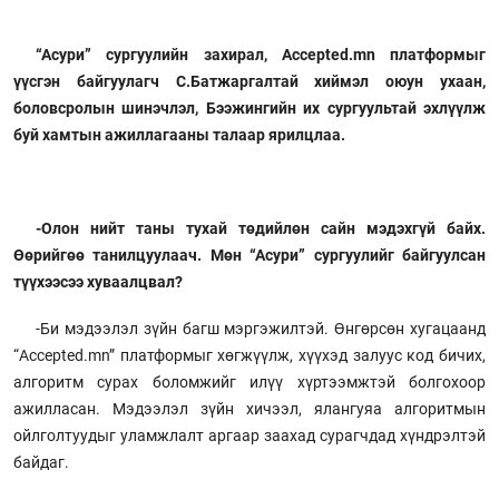
“Асури” сургуулийн захирал, Accepted.mn платформыг
үүсгэн байгуулагч С.Батжаргалтай хиймэл оюун ухаан,
боловсролын шинэчлэл, Бээжингийн их сургуультай эхлүүлж
буй хамтын ажиллагааны талаар ярилцлаа.
-Олон нийт таны тухай төдийлөн сайн мэдэхгүй байх.
Өөрийгөө танилцуулаач. Мөн “Асури” сургуулийг байгуулсан
түүхээсээ хуваалцвал?
-Би мэдээлэл зүйн багш мэргэжилтэй. Өнгөрсөн хугацаанд
“Accepted.mn” платформыг хөгжүүлж, хүүхэд залуус код бичих,
алгоритм сурах боломжийг илүү хүртээмжтэй болгохоор
ажилласан. Мэдээлэл зүйн хичээл, ялангуяа алгоритмын
ойлголтуудыг уламжлалт аргаар заахад сурагчдад хүндрэлтэй
байдаг.