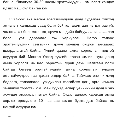
байна. Ялангуяа 30-59 насны эрэгтэйчүүдийн эмнэлэгт хандах
идэвх маш сул байгаа юм.
ХЭҮК-оос энэ насны эрэгтэйчүүдийн дунд судалгаа хийхэд
эмнэлэгт хандахад саад болж буй гол шалтгаан нь цаг завгүй,
чөлөө авах боломж хомс, эрүүл мэндийн байгууллагын ачаалал
болон урт дараалал гэж хариулсан. Нөгөө талаас
эрэгтэйчүүдийн сэтгэцийн эрүүл мэндэд онцгой анхаарах
шаардлагатай байна. Үүний цаана амиа хорлолтын ноцтой
асуудал бий. Монгол Улсад сүүлийн таван жилийн хугацаанд
амиа хорлолт нь нас баралтын гурав дахь шалтгаан болж
байгаа бөгөөд эрэгтэйчүүдийн амиа хорлолтын түвшин
эмэгтэйчүүдээс тав дахин өндөр байна. Тиймээс энэ чиглэлд
бодлого, төлөвлөгөө, урьдчилан сэргийлэх цогц арга хэмжээ
зайлшгүй хэрэгтэй юм. Мөн хүүхэд, өсвөр үеийнхний дунд ч энэ
асуудал анхаарал татаж байна. Судалгаанаас харахад амиа
хорлох оролдлого 10 наснаас эхлэн бүртгэгдэж байгаа нь
ноцтой асуудал юм.