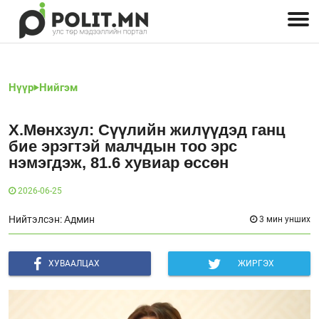
Улстөрчид: хэн, юу хэлэв
Дэлхийн улс төр
Чөлөөт хэвлэл
Залуус-Улс төр
Геополитик
Нийгэм
Нүүр
Нийгэм
Х.Мөнхзул: Сүүлийн жилүүдэд ганц
бие эрэгтэй малчдын тоо эрс
нэмэгдэж, 81.6 хувиар өссөн
2026-06-25
Нийтэлсэн: Админ
3 мин унших
ХУВААЛЦАХ
ЖИРГЭХ