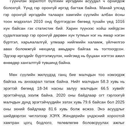
Түүнчлэн зорилтот бүлгийн иргэдийн асуудал ч орхигдож
болохгүй. Үүнд гэр оронгүй иргэд багтаж байна. Манай улсад
гэр оронгүй иргэдийн талаарх хамгийн сүүлийн албан ёсны
тоон мэдээлэл 2010 онд бүртгэгдсэн бөгөөд тухайн үед 1016
хүн байсан гэх статистик бий. Харин түүнээс хойш хийгдсэн
судалгаагаар гэр оронгүй дөрвөн хүн тутмын нэг нь ямар нэгэн
бүртгэл, харьяалалгүй, улмаар нийгмийн халамж, үйлчилгээ
авах боломжгүй нөхцөлд амьдарч байгаа нь тогтоогдсон.
Эдгээр иргэдийг бүртгэлжүүлэх, нийгэмд нь буцаан нэгтгэх ажил
өнөөдөр хангалтгүй түвшинд байна.
Мөн сүүлийн жилүүдэд ганц бие малчдын тоо нэмэгдэж
байгаа нь анхаарал татаж байна. Нийт малчдын 58.3 хувь нь
эрэгтэй бөгөөд 18-34 насны залуу малчдын 66.5 хувийг
эрэгтэйчүүд эзэлж байна. 2020 оны байдлаар огт гэрлээгүй
малчдын дунд эрэгтэйчүүдийн эзлэх хувь 79.6 байсан бол 2025
оны эхний байдлаар 81.6 хувь болж өсжээ. Энэ асуудлыг
шийдвэрлэх чиглэлээр ХЭҮК Жендерийн үндэсний хороотой
хамтран цогц бодлого, төлөвлөгөө боловсруулах ажлыг