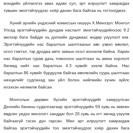
мэндийн үйлчилгээ авах идэвх сул, эрт илрүүлэгт хамрагдах
түвшин эмэгтэйчүүдээс хоёр дахин бага байгаа нь тогтоогджээ.
Хүний эрхийн үндэсний комиссын гишүүн Х.Мөнхзул: Монгол
Улсад эрэгтэйчүүдийн дундаж наслалт эмэгтэйчүүдийнхээс 9.2
жилээр бага байдаг нь дэлхийн дунджаас өндөр үзүүлэлт юм.
Эрэгтэйчүүдийн нас баралтын шалтгааныг авч үзвэл өвчлөл,
осол гэмтэл, тэр дундаа авто замын осол зонхилж байна. Харин
нас баралтын гурав дахь томоохон шалтгаан нь амиа хорлолт
бөгөөд нийт нас баралтын 4.3 хувийг эзэлж байна. Нас
баралтын 86 хувийг бүрдүүлж байгаа өвчлөлийн суурь шалтгаан
нөхцөлийг судлахад зан үйл болон нийгмийн хүчин зүйлс
ихээхэн нөлөөлж байсан.
Монголын дөрвөн бүсийн эрэгтэйчүүдийг хамруулсан
Дэлхийн банкны судалгаагаар эрэгтэйчүүдийн 59 хувь нь зөвхөн
өвдсөн үедээ эмнэлэгт ханддаг бол 20 хувь нь огт эмчид үзүүлж
байгаагүй гэсэн дүн гарсан. Мөн эрт илрүүлэгт хамрагдаж
байгаа эрэгтэйчүүдийн тоо эмэгтэйчүүдээс хоёр дахин бага