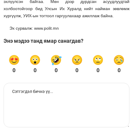
эхлүүлсэн байгаа. Мөн дээр дурдсан асуудлуудтай
холбоотойгоор бид Улсын Их Хуралд нийт найман зөвлөмж
хүргүүлж, УИХ-ын тогтоол гаргуулахаар ажиллаж байна.
Эх сурвалж: www.polit.mn
Энэ мэдээ танд ямар санагдав?
0
0
0
0
0
0