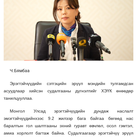
Ч.Бямбаа
Эрэгтэйчүүдийн сэтгэцийн эрүүл мэндийн тулгамдсан
асуудлаар хийсэн судалгааны дүгнэлтийг ХЭҮК өнөөдөр
танилцууллаа.
Монгол Улсад эрэгтэйчүүдийн дундаж наслалт
эмэгтэйчүүдийнхээс 9.2 жилээр бага байгаа бөгөөд нас
баралтын гол шалтгааны эхний гуравт өвчлөл, осол гэмтэл,
амиа хорлолт багтаж байна. Судалгаагаар эрэгтэйчүү эрүүл