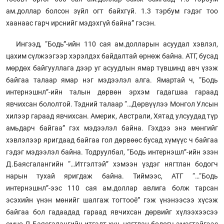
ам.доллар болсон зүйл огт байхгүй. 1.3 тэрбум гэдэг тоо
хаанаас гарч ирснийг мэдэхгүй байна” гэсэн.
Ингээд, “Бодь”-ийн 110 сая ам.долларын асуудал хэвлэл,
цахим сүлжээгээр хэрэлдэх байдалтай өрнөж байна. АТГ, бусад
мөрдөх байгууллага дээр уг асуудлын ямар түвшинд авч үзэж
байгаа талаар ямар нэг мэдээлэл алга. Ямартай ч, “Бодь
интернэшнл”-ийн талын дөрвөн эрхэм гадагшаа гараад
явчихсан бололтой. Тэдний талаар “…Дөрвүүлээ Монгол Улсын
хилээр гараад явчихсан. Америк, Австрали, Хятад улсуудад түр
амьдарч байгаа” гэх мэдээлэл байна. Гэхдээ энэ мөнгийг
хэвлэлээр яригдаад байгаа гол дөрвөөс бусад хүмүүс ч байгаа
гэдэг мэдээлэл байна. Тодруулбал, “Бодь интернэшл”-ийн эзэн
Д.Баясгалангийн “…Итгэлтэй” хэмээн үздэг нягтлан бодогч
нарын тухай яригдаж байна. Тиймээс, АТГ “…“Бодь
интернэшнл”-ээс 110 сая ам.доллар авлига болж тарсан
эсэхийн үнэн мөнийг шалгаж тогтооё” гэж үнэнээсээ хүсэж
байгаа бол гадаадад гараад явчихсан дөрвийг хүлээхээсээ
өмнө Д.Баясгалангийн итгэлт хүн, нягтлан бодогч эмэгтэйгээс