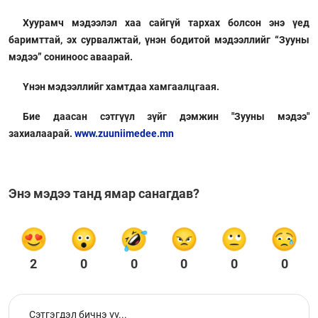
Хуурамч мэдээлэл хаа сайгүй тархах болсон энэ үед
баримттай, эх сурвалжтай, үнэн бодитой мэдээллийг “Зууны
мэдээ” сониноос аваарай.
Үнэн мэдээллийг хамтдаа хамгаалцгаая.
Бие даасан сэтгүүл зүйг дэмжин "Зууны мэдээ"
захиалаарай.
www.zuuniimedee.mn
Энэ мэдээ танд ямар санагдав?
2
0
0
0
0
0