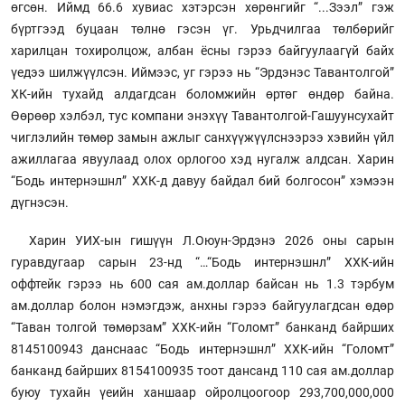
өгсөн. Иймд 66.6 хувиас хэтэрсэн хөрөнгийг “...Зээл” гэж
бүртгээд буцаан төлнө гэсэн үг. Урьдчилгаа төлбөрийг
харилцан тохиролцож, албан ёсны гэрээ байгуулаагүй байх
үедээ шилжүүлсэн. Иймээс, уг гэрээ нь “Эрдэнэс Тавантолгой”
ХК-ийн тухайд алдагдсан боломжийн өртөг өндөр байна.
Өөрөөр хэлбэл, тус компани энэхүү Тавантолгой-Гашуунсухайт
чиглэлийн төмөр замын ажлыг санхүүжүүлснээрээ хэвийн үйл
ажиллагаа явуулаад олох орлогоо хэд нугалж алдсан. Харин
“Бодь интернэшнл” ХХК-д давуу байдал бий болгосон” хэмээн
дүгнэсэн.
Харин УИХ-ын гишүүн Л.Оюун-Эрдэнэ 2026 оны сарын
гуравдугаар сарын 23-нд “…“Бодь интернэшнл” ХХК-ийн
оффтейк гэрээ нь 600 сая ам.доллар байсан нь 1.3 тэрбум
ам.доллар болон нэмэгдэж, анхны гэрээ байгуулагдсан өдөр
“Таван толгой төмөрзам” ХХК-ийн “Голомт” банканд байрших
8145100943 данснаас “Бодь интернэшнл” ХХК-ийн “Голомт”
банканд байрших 8154100935 тоот дансанд 110 сая ам.доллар
буюу тухайн үеийн ханшаар ойролцоогоор 293,700,000,000