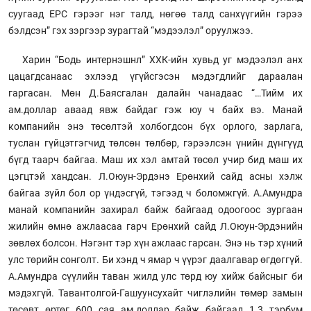
суугаад EPC гэрээг нэг талд, нөгөө талд санхүүгийн гэрээ
бэлдсэн” гэх зэргээр зурагтай “мэдээлэл” оруулжээ.
Харин “Бодь интернэшнл” ХХК-ийн хувьд уг мэдээлэл анх
цацагдсанаас эхлээд үгүйсгэсэн мэдэгдлийг дараалан
гаргасан. Мөн Д.Баясгалан далайн чанадаас “…Тийм их
ам.доллар аваад явж байдаг гэж юу ч байх вэ. Манай
компанийн энэ төсөлтэй холбогдсон бүх орлого, зарлага,
туслан гүйцэтгэгчид төлсөн төлбөр, гэрээлсэн үнийн дүнгүүд
бүгд таарч байгаа. Маш их хэл амтай төсөл учир бид маш их
цэгцтэй хандсан. Л.Оюун-Эрдэнэ Ерөнхий сайд асны хэлж
байгаа зүйл бол ор үндэсгүй, тэгээд ч боломжгүй. А.Амундра
манай компанийн захирал байж байгаад одоогоос зургаан
жилийн өмнө ажлаасаа гарч Ерөнхий сайд Л.Оюун-Эрдэнийн
зөвлөх болсон. Нэгэнт тэр хүн ажлаас гарсан. Энэ нь тэр хүний
улс төрийн сонголт. Би хэнд ч ямар ч үүрэг даалгавар өгдөггүй.
А.Амундра сүүлийн таван жилд улс төрд юу хийж байсныг би
мэдэхгүй. Тавантолгой-Гашуунсухайт чиглэлийн төмөр замын
төсөвт өртөг 600 сая ам.доллар байж байгаад 1.3 тэрбум