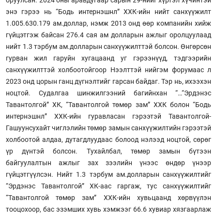
энэ гэрээ нь “Бодь интернэшнл” ХХК-ийн нийт санхүүжилт
1.005.630.179 ам.доллар, нэмж 2013 онд өөр компанийн хийж
гүйцэтгэж байсан 276.4 сая ам долларын ажлыг оролцуулаад
нийт 1.3 тэрбум ам.долларын санхүүжилттэй болсон. Өнгөрсөн
гурван жил гаруйн хугацаанд уг гэрээнүүд, тэдгээрийн
санхүүжилттэй холбоотойгоор Нээлттэй нийгэм форумаас л
2023 онд цорын ганц дүгнэлтийг гарсан байдаг. Тэр нь, ихээхэн
ноцтой. Судалгаа шинжилгээний багийнхан “…“Эрдэнэс
Тавантолгой” ХК, “Тавантолгой төмөр зам” ХХК болон “Бодь
интернэшнл” ХХК-ийн гуравласан гэрээтэй Тавантолгой-
Гашуунсухайт чиглэлийн төмөр замын санхүүжилтийн гэрээтэй
холбоотой алдаа, дутагдлуудаас болоод нэлээд ноцтой, сөрөг
үр дүнтэй болсон. Тухайлбал, төмөр замын бүтээн
байгуулалтын ажлыг зах зээлийн үнээс өндөр үнээр
гүйцэтгүүлсэн. Нийт 1.3 тэрбум ам.долларын санхүүжилтийг
“Эрдэнэс Тавантолгой” ХК-аас гаргаж, тус санхүүжилтийг
“Тавантолгой төмөр зам” ХХК-ийн хувьцаанд хөрвүүлэн
тооцохоор, бас эзэмших хувь хэмжээг 66.6 хувиар хязгаарлаж