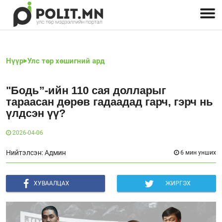
Улстөрчид: хэн, юу хэлэв
Дэлхийн улс төр
Чөлөөт хэвлэл
Залуус-Улс төр
Геополитик
Нийгэм
Нүүр
Улс төр хөшигний ард
"Бодь”-ийн 110 сая долларыг
тараасан дөрөв гадаадад гарч, гэрч нь
үлдсэн үү?
2026-04-06
Нийтэлсэн: Админ
6 мин унших
ХУВААЛЦАХ
ЖИРГЭХ