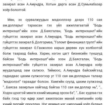
захирал асан А.Амундра, Хотын дарга асан Д.Сумьяабазар
хоёр бололтой.
Мөн, эх сурвалжуудын мэдээллээр дээрх 110 сая
ам.долларыг тараасан гэх үйл ажиллагаатай “Бодь
интернэшл”-ийн эзэн Д.Баясгалан, “Бодь интернэшнл”-ийн
гүйцэтгэх захирал асан А.Амундра, “Бодь интернэшнл”-ийн
гүйцэтгэх захирал Б.Долгормаа, “Голомт финаншиал групп”-ийн
гүйцэтгэх захирал О.Ганжолоо нарын дөрвөн хүн холбоотой
болж таараад байна. Харин, нэгэн цагт бизнесийн түншүүд
байсан “Бодь интернэшл”-ийн эзэн Д.Баясгалан, “Бодь
интернэшнл”-ийн гүйцэтгэх захирал асан А.Амундра хоёр
муудалцаад зам салжээ. Тиймээс, А.Амундра байсхийгээд
гадаадаас цахим сүлжээгээр уг 110 сая ам.долларын талаар
“мэдээлэл” тараадаг болсон. Хамгийн сүүлд, цахим сүлжээнд
“…Баясаа захирлын хайгаад байгаа 110 сая ам.доллар нь”, “…
Хэдэн цүнхтэй мөнгө хэний машинд орсон бэ”, “…Бас худлаа гэх
байх гээд тэр өдөр хамт ажилласан манай компанийн хоёр
хүний зургийг орууллаа. Нэг өрөөнд нэг ширээний хоёр буланд