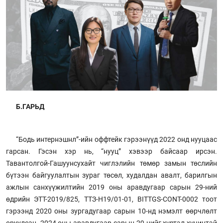
Б.ГАРЬД
“Бодь интернэшнл”-ийн оффтейк гэрээнүүд 2022 онд нууцаас
гарсан. Гэсэн хэр нь, “нууц” хэвээр байсаар ирсэн.
Тавантолгой-Гашуунсухайт чиглэлийн төмөр замын төслийн
бүтээн байгуулалтын зураг төсөл, худалдан авалт, барилгын
ажлын санхүүжилтийн 2019 оны аравдугаар сарын 29-ний
өдрийн ЭТТ-2019/825, ТТЗ-Н19/01-01, BITTGS-CONT-0002 тоот
гэрээнд 2020 оны зургадугаар сарын 10-нд нэмэлт өөрчлөлт
оруулсан. 2024 оны аравдугаар сарын 29-нийг хүртэл хүчинтэй