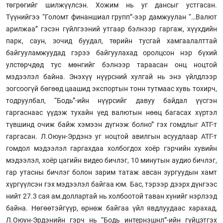
төгрөгийг шилжүүлсэн. Хожим нь уг дансыг устгасан.
Түүнийгээ “Голомт финаншиал групп”-ээр дамжуулан “…Валют
арилжаа” гэсэн гүйлгээний утгаар бэлнээр гаргаж, хүүхдийн
парк, саун, зочид буудал, төрийн тусгай хамгаалалттай
байгууламжуудад гэрээ байгуулахад оролцсон нэр бүхий
улстөрчдөд тус мөнгийг бэлнээр тараасан онц ноцтой
мэдээлэл байна. Энэхүү нүүрсний хулгай нь энэ үйлдлээр
зогсоогүй бөгөөд цаашид экспортын тонн тутмаас хувь тохирч,
тодруулбал, “Бодь”-ийн нүүрсийг давуу байдал үүсгэн
гаргаснаас үүдэж тухайн үед валютын нөөц багасах хүртэл
түвшинд очиж байж хэмээн дүгнэж болно” гэх гомдлыг АТГ-т
гаргасан. Л.Оюун-Эрдэнэ уг ноцтой авилгын асуудлаар АТГ-т
гомдол мэдээлэл гаргахдаа холбогдох хоёр гэрчийн хувийн
мэдээлэл, хоёр цагийн видео бичлэг, 10 минутын аудио бичлэг,
гар утасны бичлэг болон зарим татаж авсан зургуудын хамт
хүргүүлсэн гэх мэдээлэл байгаа юм. Бас, тэрээр дээрх дүнгээс
нийт 27.3 сая ам.доллартай нь холбоотой таван хүнийг нэрлээд
байна. Нөгөөтэйгүүр, өрнөж байгаа үйл явдлуудаас харахад,
Л.Оюун-Эрдэнийн гэрч нь “Бодь интернэшнл”-ийн гүйцэтгэх