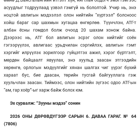
асуудлыг тодруулаад үзвэл гэмгүй нь бололтой. Учир нь, энэ
ноцтой авлигын мэдээлэл олон нийтийн “хүртээл” болсноос
хойш бараг сар шахмын хугацаа өнгөрлөө. Түүнчлэн, АТГ-т
албан ёсны гомдол болж очоод 20 шахам хонож байна.
Дээрээс нь, АТГ бол авлигын эсрэг олон нийтийг соён
гэгээрүүлэх, авлигаас урьдчилан сэргийлэх, авлигын гэмт
хэргийг илрүүлэх зорилгоор гүйцэтгэх ажил, хэрэг бүртгэлт,
мөрдөн байцаалт явуулах, энэ хуульд заасан этгээдийн
хөрөнгө, орлогын мэдүүлгийг хянан шалгах чиг үүрэг бүхий
хараат бус, бие даасан, төрийн тусгай байгууллага гэж
хуульчлан заасан. Тиймээс, олон нийтийн зүгээс одоо АТГ-ын
“ам, гар хоёр”-ыг харж байж болох юм.
Эх сурвалж: “Зууны мэдээ” сонин
2026 ОНЫ ДӨРӨВДҮГЭЭР САРЫН 6. ДАВАА ГАРАГ. № 64
(7806)