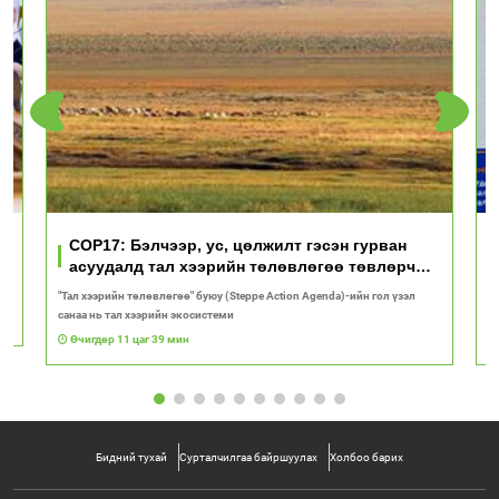
үд
COP17: Бэлчээр, ус, цөлжилт гэсэн гурван
асуудалд тал хээрийн төлөвлөгөө төвлөрч
байна
"Тал хээрийн төлөвлөгөө" буюу (Steppe Action Agenda)-ийн гол үзэл
И
санаа нь тал хээрийн экосистеми
1
Өчигдөр 11 цаг 39 мин
Бидний тухай
Сурталчилгаа байршуулах
Холбоо барих