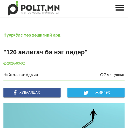
Улстөрчид: хэн, юу хэлэв
Дэлхийн улс төр
Чөлөөт хэвлэл
Залуус-Улс төр
Геополитик
Нийгэм
Нүүр
Улс төр хөшигний ард
"126 авлигач ба нэг лидер"
2026-03-02
Нийтэлсэн: Админ
7 мин унших
ХУВААЛЦАХ
ЖИРГЭХ