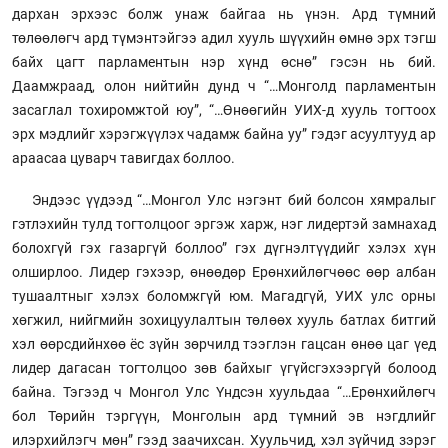
дархан эрхээс болж унаж байгаа нь үнэн. Ард түмний
төлөөлөгч ард түмэнтэйгээ адил хууль шүүхийн өмнө эрх тэгш
байх цагт парламентын нэр хүнд өснө” гэсэн нь бий.
Даамжраад, олон нийтийн дунд ч “…Монголд парламентын
засаглал тохиромжтой юу”, “…Өнөөгийн УИХ-д хууль тогтоох
эрх мэдлийг хэрэгжүүлэх чадамж байна уу” гэдэг асуултууд ар
араасаа цуварч тавигдах боллоо.
Эндээс үүдээд “…Монгол Улс нэгэнт бий болсон хямралыг
гэтлэхийн тулд тогтолцоог эргэж харж, нэг лидертэй замнахад
болохгүй гэх газаргүй боллоо” гэх дүгнэлтүүдийг хэлэх хүн
олширлоо. Лидер гэхээр, өнөөдөр Ерөнхийлөгчөөс өөр албан
тушаалтныг хэлэх боломжгүй юм. Магадгүй, УИХ улс орны
хөгжил, нийгмийн зохицуулалтын төлөөх хууль батлах битгий
хэл өөрсдийнхөө ёс зүйн зөрчилд тээглэн гацсан өнөө цаг үед
лидер дагасан тогтолцоо зөв байхыг үгүйсгэхээргүй болоод
байна. Тэгээд ч Монгол Улс Үндсэн хуульдаа “…Ерөнхийлөгч
бол Төрийн тэргүүн, Монголын ард түмний эв нэгдлийг
илэрхийлэгч мөн” гээд заачихсан. Хуульчид, хэл зүйчид зэрэг