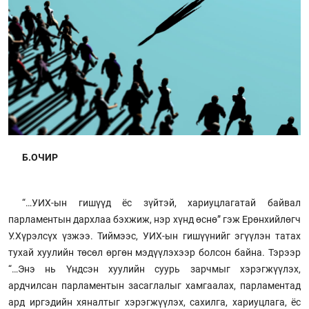
Б.ОЧИР
“…УИХ-ын гишүүд ёс зүйтэй, хариуцлагатай байвал
парламентын дархлаа бэхжиж, нэр хүнд өснө” гэж Ерөнхийлөгч
У.Хүрэлсүх үзжээ. Тиймээс, УИХ-ын гишүүнийг эгүүлэн татах
тухай хуулийн төсөл өргөн мэдүүлэхээр болсон байна. Тэрээр
“…Энэ нь Үндсэн хуулийн суурь зарчмыг хэрэгжүүлэх,
ардчилсан парламентын засаглалыг хамгаалах, парламентад
ард иргэдийн хяналтыг хэрэгжүүлэх, сахилга, хариуцлага, ёс