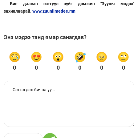
Бие даасан сэтгүүл зүйг дэмжин "Зууны мэдээ"
захиалаарай.
www.zuuniimedee.mn
Энэ мэдээ танд ямар санагдав?
0
0
0
0
0
0