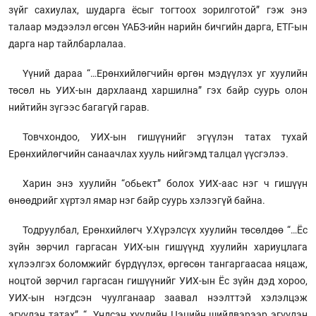
зүйг сахиулах, шударга ёсыг тогтоох зорилготой” гэж энэ
талаар мэдээлэл өгсөн ҮАБЗ-ийн нарийн бичгийн дарга, ЕТГ-ын
дарга нар тайлбарлалаа.
Үүний дараа “…Ерөнхийлөгчийн өргөн мэдүүлэх уг хуулийн
төсөл нь УИХ-ын дархлаанд харшилна” гэх байр суурь олон
нийтийн зүгээс багагүй гарав.
Товчхондоо, УИХ-ын гишүүнийг эгүүлэн татах тухай
Ерөнхийлөгчийн санаачлах хууль нийгэмд талцал үүсгэлээ.
Харин энэ хуулийн “обьект” болох УИХ-аас нэг ч гишүүн
өнөөдрийг хүртэл ямар нэг байр суурь хэлээгүй байна.
Тодруулбал, Ерөнхийлөгч У.Хүрэлсүх хуулийн төсөлдөө “…Ёс
зүйн зөрчил гаргасан УИХ-ын гишүүнд хуулийн хариуцлага
хүлээлгэх боломжийг бүрдүүлэх, өргөсөн тангаргаасаа няцаж,
ноцтой зөрчил гаргасан гишүүнийг УИХ-ын Ёс зүйн дэд хороо,
УИХ-ын нэгдсэн чуулганаар заавал нээлттэй хэлэлцэж
эгүүлэн татах”, “…Үндсэн хуулийн Цэцийн шийдвэрээр эгүүлэн