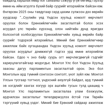
байдалд харшлах ямар нэг санааны сэжүүр үгүй бөгөөд тэрээр
өмнө нь ийм агуулга бүхий байр суурийг илэрхийлж байсан юм.
Өнгөрсөн 2025 оны тавдугаар сард цахим сүлжээн дэх өөрийн
хуудсаар “…Сүүлийн үед Үндсэн хуульд нэмэлт өөрчлөлт
оруулах болон Ерөнхийлөгчийн засаглалтай болох эсэх
асуудал улс төрийн хүрээнд, олон нийтийн дунд яригдах
болсонтой холбогдуулан Ерөнхийлөгчийн хувьд өөрийн байр
суурийг тодорхой илэрхийлье. Миний бие Ерөнхийлөгчөөр
ажиллаж байх хугацаандаа Үндсэн хуульд нэмэлт өөрчлөлт
оруулах асуудлыг дэмжихгүй гэдгээ урд өмнө илэрхийлж
байсан. Одоо ч энэ байр суурь огт өөрчлөгдөөгүй гэдгийг
хариуцлагатайгаар мэдэгдье. Монгол Улс бол Үндсэн Хуульд
заасны дагуу парламентын засаглалтай орон. Энэ бол
Монголын ард түмний сонгосон сонголт, үнэт зүйл юм. Монгол
Улсын тусгаар тогтнол, үндэсний аюулгүй байдал, ард түмний
эв нэгдлийг хангах язгуур эрх ашгийн тусын тулд цаашид ч
Монгол Улс парламентын засаглалаа улам бэхжүүлж,
ардчилсан засаглалыг төгөлдөржүүлэх ёстой гэж Төрийн
тэргүүний хувьд үздэг. Миний бие Ерөнхий сайдаар ажиллаж