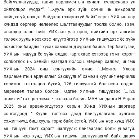
байгууллагуудад тавих парламентын хяналт суларснаар үл
ойлголцол үүсдэг”, “…Хууль эрх зүйн орчин нь амьдралд
нийцэхгүй, нөхцөл байдалд тохирохгүй байх” зэрэг УИХ-ын нэр
хүндэд сөргөөр нөлөөлөх шалтгаануудыг тоолж болно. Гэвч,
өнөөдөр олон нийт УИХ-аас улс орон, нийтийн эрх ашгийн
төлөөх хууль нэхэхээс илүүтэйгээр УИХ-ын гишүүдээс ёс зүйн
зохистой байдлыг хүсэх хэмжээнд хүрээд байна. Тэр байтугай,
УИХ-ын гишүүд ёс зүйн алдаа гаргахаас хэтрээд гэмт хэрэгт
холбогдох нь хэвийн үзэгдэл болсон. Өөрөөр хэлбэл, ингэж
УИХ-ын 2024 оны сонгуулийн өмнө “…Монгол Улсад
парламентын ардчиллыг бэхжүүлнэ” хэмээн хуулийг өөрчилж
холимог тогтолцоо бүхий, 126 гишүүнтэй болгосон өөдрөг
мөрөөдөл талаар болсон. Өдгөө УИХ-ын гишүүдээс “…126
авлигач” гэх цол чимэг ч салахаа болив. МАН-ын дарга Н.Учрал
2025 оны арваннэгдүгээр сарын 30-нд УИХ-ын даргаар
сонгогдоод “…Хууль тогтоох дээд байгууллагаас хулгайн
сэжигтнүүд биш хууль төрж байх ёстой. УИХ-ын нэр хүнд УИХ-
ын гишүүн гэмт хэрэгт шалгуулж байгаагаас болж унаагүй.
УИХ-ын нэр хүнд УИХ-ын гишүүн шалгуулахгүй байх давуу