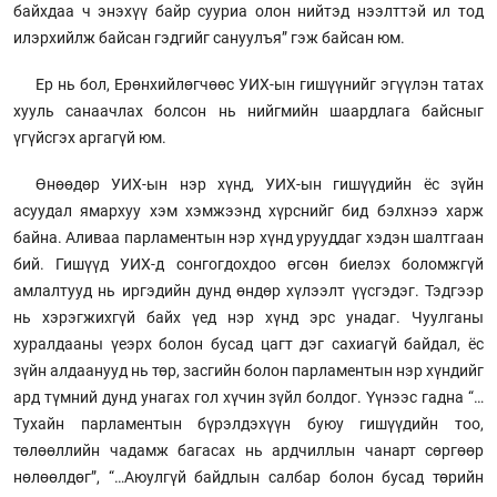
байхдаа ч энэхүү байр сууриа олон нийтэд нээлттэй ил тод
илэрхийлж байсан гэдгийг сануулъя” гэж байсан юм.
Ер нь бол, Ерөнхийлөгчөөс УИХ-ын гишүүнийг эгүүлэн татах
хууль санаачлах болсон нь нийгмийн шаардлага байсныг
үгүйсгэх аргагүй юм.
Өнөөдөр УИХ-ын нэр хүнд, УИХ-ын гишүүдийн ёс зүйн
асуудал ямархуу хэм хэмжээнд хүрснийг бид бэлхнээ харж
байна. Аливаа парламентын нэр хүнд урууддаг хэдэн шалтгаан
бий. Гишүүд УИХ-д сонгогдохдоо өгсөн биелэх боломжгүй
амлалтууд нь иргэдийн дунд өндөр хүлээлт үүсгэдэг. Тэдгээр
нь хэрэгжихгүй байх үед нэр хүнд эрс унадаг. Чуулганы
хуралдааны үеэрх болон бусад цагт дэг сахиагүй байдал, ёс
зүйн алдаанууд нь төр, засгийн болон парламентын нэр хүндийг
ард түмний дунд унагах гол хүчин зүйл болдог. Үүнээс гадна “…
Тухайн парламентын бүрэлдэхүүн буюу гишүүдийн тоо,
төлөөллийн чадамж багасах нь ардчиллын чанарт сөргөөр
нөлөөлдөг”, “…Аюулгүй байдлын салбар болон бусад төрийн