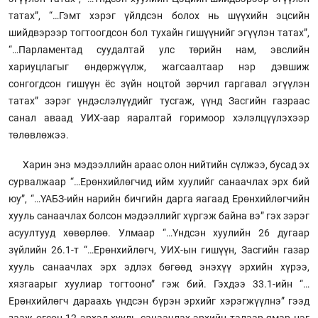
татах”, “…Гэмт хэрэг үйлдсэн болох нь шүүхийн эцсийн
шийдвэрээр тогтоогдсон бол тухайн гишүүнийг эгүүлэн татах”,
“…Парламентад суудалтай улс төрийн нам, эвслийн
хариуцлагыг өндөржүүлж, жагсаалтаар нэр дэвшиж
сонгогдсон гишүүн ёс зүйн ноцтой зөрчил гаргавал эгүүлэн
татах” зэрэг үндэслэлүүдийг тусгаж, үүнд Засгийн газраас
санал аваад УИХ-аар яаралтай горимоор хэлэлцүүлэхээр
төлөвлөжээ.
Харин энэ мэдээллийн араас олон нийтийн сүлжээ, бусад эх
сурвалжаар “…Ерөнхийлөгчид ийм хуулийг санаачлах эрх бий
юу”, “…ҮАБЗ-ийн нарийн бичгийн дарга яагаад Ерөнхийлөгчийн
хууль санаачлах болсон мэдээллийг хүргэж байна вэ” гэх зэрэг
асуултууд хөвөрлөө. Улмаар “…Үндсэн хуулийн 26 дугаар
зүйлийн 26.1-т “…Ерөнхийлөгч, УИХ-ын гишүүн, Засгийн газар
хууль санаачлах эрх эдлэх бөгөөд энэхүү эрхийн хүрээ,
хязгаарыг хуулиар тогтооно” гэж бий. Гэхдээ 33.1-ийн “…
Ерөнхийлөгч дараахь үндсэн бүрэн эрхийг хэрэгжүүлнэ” гээд
зааж өгсөн 12 эрхэд хууль санаачлах эрхийн талаар ямар нэг