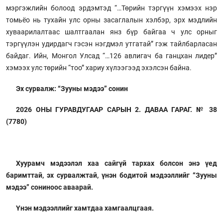
мэргэжлийн болоод эрдэмтэд “…Төрийн тэргүүн хэмээх нэр
томьёо нь тухайн улс орны засаглалын хэлбэр, эрх мэдлийн
хуваарилалтаас шалтгаалан янз бүр байгаа ч улс орныг
тэргүүлэн удирдагч гэсэн нэгдмэл утгатай” гэж тайлбарласан
байдаг. Ийн, Монгол Улсад “…126 авлигач ба ганцхан лидер”
хэмээх улс төрийн “тоо” хариу хүлээгээд эхэлсэн байна.
Эх сурвалж: “Зууны мэдээ” сонин
2026 ОНЫ ГУРАВДУГААР САРЫН 2. ДАВАА ГАРАГ. № 38
(7780)
Хуурамч мэдээлэл хаа сайгүй тархах болсон энэ үед
баримттай, эх сурвалжтай, үнэн бодитой мэдээллийг “Зууны
мэдээ” сониноос аваарай.
Үнэн мэдээллийг хамтдаа хамгаалцгаая.