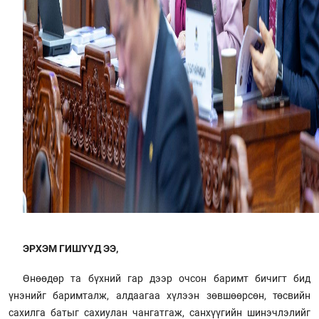
ЭРХЭМ ГИШҮҮД ЭЭ,
Өнөөдөр та бүхний гар дээр очсон баримт бичигт бид
үнэнийг баримталж, алдаагаа хүлээн зөвшөөрсөн, төсвийн
сахилга батыг сахиулан чангатгаж, санхүүгийн шинэчлэлийг