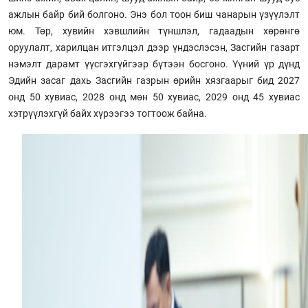
ажлын байр бий болгоно. Энэ бол тоон биш чанарын үзүүлэлт
юм. Төр, хувийн хэвшлийн түншлэл, гадаадын хөрөнгө
оруулалт, харилцан итгэлцэл дээр үндэслэсэн, Засгийн газарт
нэмэлт дарамт үүсгэхгүйгээр бүтээн босгоно. Үүний үр дүнд
Эдийн засаг дахь Засгийн газрын өрийн хязгаарыг бид 2027
онд 50 хувиас, 2028 онд мөн 50 хувиас, 2029 онд 45 хувиас
хэтрүүлэхгүй байх хүрээгээ тогтоож байна.