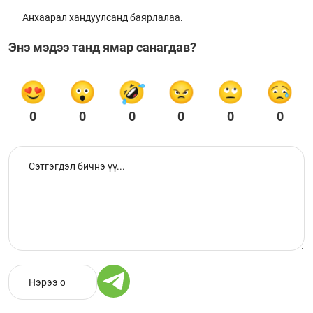
Анхаарал хандуулсанд баярлалаа.
Энэ мэдээ танд ямар санагдав?
0
0
0
0
0
0