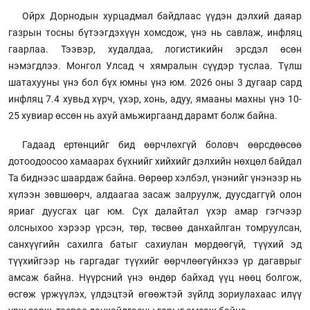
Ойрх Дорнодын хурцадмал байдлаас үүдэн дэлхий даяар
газрын тосны бүтээгдэхүүн хомсдож, үнэ нь савлаж, инфляц
гаарлаа. Тээвэр, худалдаа, логистикийн эрсдэл өсөн
нэмэгдлээ. Монгол Улсад ч хямралын сүүдэр туслаа. Түлш
шатахууны үнэ бол бүх юмны үнэ юм. 2026 оны 3 дугаар сард
инфляц 7.4 хувьд хүрч, үхэр, хонь, адуу, ямааны махны үнэ 10-
25 хувиар өссөн нь ахуй амьжиргаанд дарамт болж байна.
Гадаад ертөнцийг бид өөрчлөхгүй боловч өөрсдөөсөө
дотоодоосоо хамаарах бүхнийг хийхийг дэлхийн нөхцөл байдал
Та биднээс шаардаж байна. Өөрөөр хэлбэл, үнэнийг үнэнээр нь
хүлээн зөвшөөрч, алдаагаа засаж залруулж, дуусдаггүй олон
яриаг дуусгах цаг юм. Сүх далайтал үхэр амар гэгчээр
олсныхоо хэрээр үрсэн, төр, төсвөө данхайлган томруулсан,
санхүүгийн сахилга батыг сахиулан мөрдөөгүй, түүхий эд
түүхийгээр нь гаргадаг түүхийг өөрчлөөгүйнхээ үр дагаврыг
амсаж байна. Нүүрсний үнэ өндөр байхад үүц нөөц болгож,
өсгөж үржүүлэх, үлдэцтэй өгөөжтэй зүйлд зориулахаас илүү