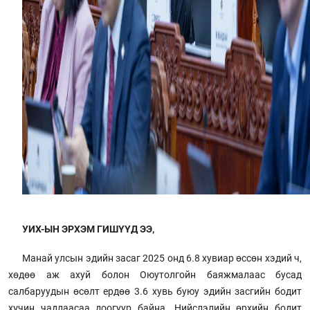
УИХ-ЫН ЭРХЭМ ГИШҮҮД ЭЭ,
Манай улсын эдийн засаг 2025 онд 6.8 хувиар өссөн хэдий ч,
хөдөө аж ахуй болон Оюутолгойн баяжмалаас бусад
салбаруудын өсөлт ердөө 3.6 хувь буюу эдийн засгийн бодит
хүчин чадлаасаа доогуур байна. Нийслэлийн өрхийн бодит