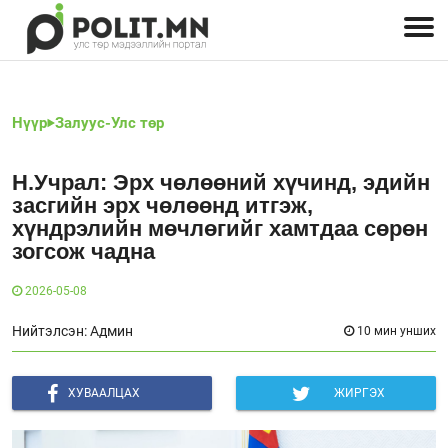
Улстөрчид: хэн, юу хэлэв
Дэлхийн улс төр
Чөлөөт хэвлэл
Залуус-Улс төр
Геополитик
Нийгэм
Нүүр
Залуус-Улс төр
Н.Учрал: Эрх чөлөөний хүчинд, эдийн
засгийн эрх чөлөөнд итгэж,
хүндрэлийн мөчлөгийг хамтдаа сөрөн
зогсож чадна
2026-05-08
Нийтэлсэн: Админ
10 мин унших
ХУВААЛЦАХ
ЖИРГЭХ