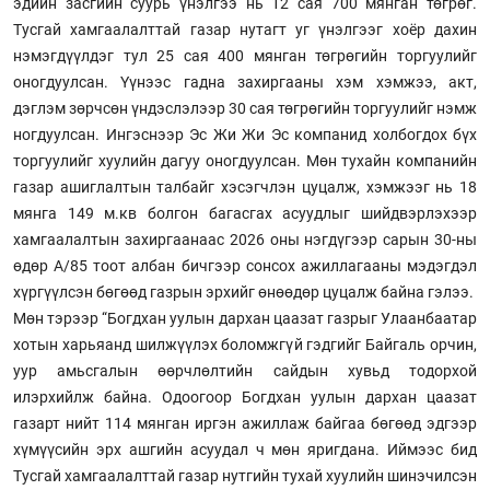
эдийн засгийн суурь үнэлгээ нь 12 сая 700 мянган төгрөг.
Тусгай хамгаалалттай газар нутагт уг үнэлгээг хоёр дахин
нэмэгдүүлдэг тул 25 сая 400 мянган төгрөгийн торгуулийг
оногдуулсан. Үүнээс гадна захиргааны хэм хэмжээ, акт,
дэглэм зөрчсөн үндэслэлээр 30 сая төгрөгийн торгуулийг нэмж
ногдуулсан. Ингэснээр Эс Жи Жи Эс компанид холбогдох бүх
торгуулийг хуулийн дагуу оногдуулсан. Мөн тухайн компанийн
газар ашиглалтын талбайг хэсэгчлэн цуцалж, хэмжээг нь 18
мянга 149 м.кв болгон багасгах асуудлыг шийдвэрлэхээр
хамгаалалтын захиргаанаас 2026 оны нэгдүгээр сарын 30-ны
өдөр А/85 тоот албан бичгээр сонсох ажиллагааны мэдэгдэл
хүргүүлсэн бөгөөд газрын эрхийг өнөөдөр цуцалж байна гэлээ.
Мөн тэрээр “Богдхан уулын дархан цаазат газрыг Улаанбаатар
хотын харьяанд шилжүүлэх боломжгүй гэдгийг Байгаль орчин,
уур амьсгалын өөрчлөлтийн сайдын хувьд тодорхой
илэрхийлж байна. Одоогоор Богдхан уулын дархан цаазат
газарт нийт 114 мянган иргэн ажиллаж байгаа бөгөөд эдгээр
хүмүүсийн эрх ашгийн асуудал ч мөн яригдана. Иймээс бид
Тусгай хамгаалалттай газар нутгийн тухай хуулийн шинэчилсэн