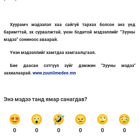
Хуурамч мэдээлэл хаа сайгүй тархах болсон энэ үед
баримттай, эх сурвалжтай, үнэн бодитой мэдээллийг “Зууны
мэдээ” сониноос аваарай.
Үнэн мэдээллийг хамтдаа хамгаалцгаая.
Бие даасан сэтгүүл зүйг дэмжин "Зууны мэдээ"
захиалаарай.
www.zuuniimedee.mn
Энэ мэдээ танд ямар санагдав?
0
0
0
0
0
0