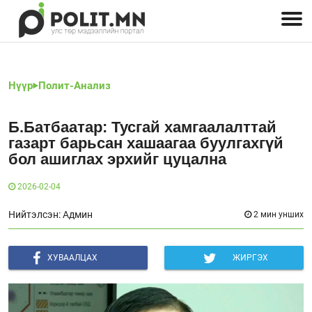
Улстөрчид: хэн, юу хэлэв
Дэлхийн улс төр
Чөлөөт хэвлэл
Залуус-Улс төр
Геополитик
Нийгэм
Нүүр
Полит-Анализ
Б.Батбаатар: Тусгай хамгаалалттай
газарт барьсан хашаагаа буулгахгүй
бол ашиглах эрхийг цуцална
2026-02-04
Нийтэлсэн: Админ
2 мин унших
ХУВААЛЦАХ
ЖИРГЭХ