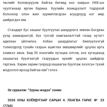
төслийг боловсруулж байгаа бөгөөд энэ хаврын УИХ-ын
чуулганаар өргөн барина. Хуулийн зохицуулалт тодорхой
болсноор олон жил хуримтлагдсан асуудлууд нэг мөр
шийдэгдэх юм.
Стандарт бус хашааг буулгуулах шаардлага зөвхөн Богдхан
уулд хамаарахгүй, бүх тусгай хамгаалалттай газар нутагт
адилхан үйлчилнэ. Албан шаардлагыг биелүүлээгүй
тохиолдолд тухайн газрын ашиглах зөвшөөрлийг цуцлах арга
хэмжээ авна. Бид 30 хоногийн хугацаа олгож, энэ хугацаанд
хашаагаа буулгаагүй газруудын эрхийг цуцлах шийдвэр
гаргана. Харин зарим газрууд хашаагаа буулгаж эхэлсэн тухай
мэдээлэл ирээд байгаа юм” гэлээ.
Эх сурвалж: “Зууны мэдээ” сонин
2026 ОНЫ ХОЁРДУГААР САРЫН 4. ЛХАГВА ГАРАГ. № 23
(7765)