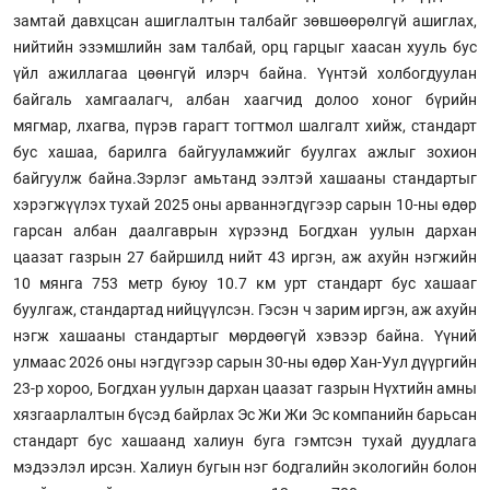
замтай давхцсан ашиглалтын талбайг зөвшөөрөлгүй ашиглах,
нийтийн эзэмшлийн зам талбай, орц гарцыг хаасан хууль бус
үйл ажиллагаа цөөнгүй илэрч байна. Үүнтэй холбогдуулан
байгаль хамгаалагч, албан хаагчид долоо хоног бүрийн
мягмар, лхагва, пүрэв гарагт тогтмол шалгалт хийж, стандарт
бус хашаа, барилга байгууламжийг буулгах ажлыг зохион
байгуулж байна.Зэрлэг амьтанд ээлтэй хашааны стандартыг
хэрэгжүүлэх тухай 2025 оны арваннэгдүгээр сарын 10-ны өдөр
гарсан албан даалгаврын хүрээнд Богдхан уулын дархан
цаазат газрын 27 байршилд нийт 43 иргэн, аж ахуйн нэгжийн
10 мянга 753 метр буюу 10.7 км урт стандарт бус хашааг
буулгаж, стандартад нийцүүлсэн. Гэсэн ч зарим иргэн, аж ахуйн
нэгж хашааны стандартыг мөрдөөгүй хэвээр байна. Үүний
улмаас 2026 оны нэгдүгээр сарын 30-ны өдөр Хан-Уул дүүргийн
23-р хороо, Богдхан уулын дархан цаазат газрын Нүхтийн амны
хязгаарлалтын бүсэд байрлах Эс Жи Жи Эс компанийн барьсан
стандарт бус хашаанд халиун буга гэмтсэн тухай дуудлага
мэдээлэл ирсэн. Халиун бугын нэг бодгалийн экологийн болон