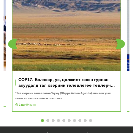
үд
COP17: Бэлчээр, ус, цөлжилт гэсэн гурван
асуудалд тал хээрийн төлөвлөгөө төвлөрч
байна
"Тал хээрийн төлөвлөгөө" буюу (Steppe Action Agenda)-ийн гол үзэл
И
санаа нь тал хээрийн экосистеми
1
2 цаг 54 мин