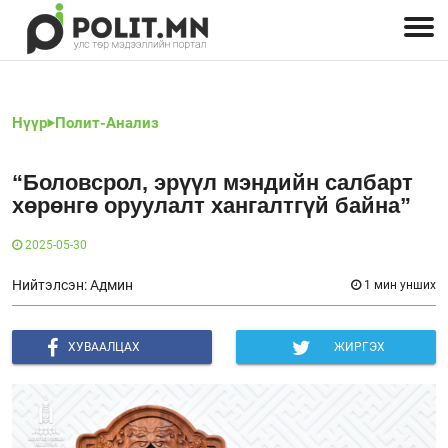
Улстөрчид: хэн, юу хэлэв
Дэлхийн улс төр
Чөлөөт хэвлэл
Залуус-Улс төр
Геополитик
Нийгэм
Нүүр
Полит-Анализ
“Боловсрол, эрүүл мэндийн салбарт
хөрөнгө оруулалт хангалтгүй байна”
2025-05-30
Нийтэлсэн: Админ
1 мин унших
ХУВААЛЦАХ
ЖИРГЭХ