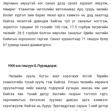
Зарчмын зөрүүтэй нэг санал дээр санал хураалт явуулж,
Нөмрөг- Улаангом чиглэлийн автозамаас Арц суурь хилийн
боомт хүртэл зам барих төсөл арга хэмжээ нь дэд заалтад
байгаа төсөлтэй давхцаж байгаа тул уг саналыг нэгтгэж,
зорилтот түвшинг 30 гэснийг 100 гэж, 17.5 тэрбум төгрөгийн
төсвийг 28.5 тэрбум болгон өөрчлөх саналыг Эдийн засгийн
байнгын хорооноос гаргав. Санал хураалтаар 71 гишүүн буюу
67 хувиар санал дэмжигдлээ.
УИХ-ын гишүүн Б.Пүрэвдорж:
-Төсвийн хууль бүтэн жил хэрэгжих ёстой. Төрийн
хэмнэлтийн тухай хууль гэж байгаа. Улсын төсвийн хөрөнгө
оруулалтаар хийх ажилд тодорхой хугацаа заасан юм шиг
байгаа юм. Үүний дагуу Засгийн газрын тогтоол гарч,
парламентын баталсан хуулиас давсан арга хэмжээг
хэрэгжүүлж байгаа нь буруу. Зургаадугаар сарын 1-ний дотор