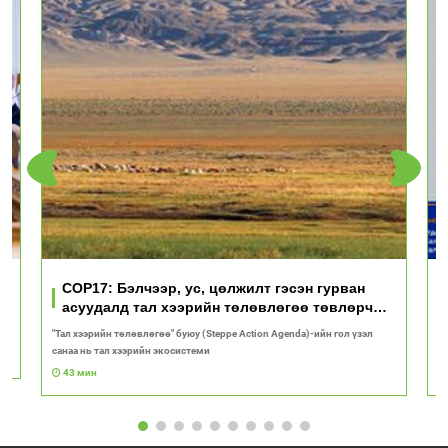
үд
COP17: Бэлчээр, ус, цөлжилт гэсэн гурван
асуудалд тал хээрийн төлөвлөгөө төвлөрч
байна
"Тал хээрийн төлөвлөгөө" буюу (Steppe Action Agenda)-ийн гол үзэл
И
санаа нь тал хээрийн экосистеми
1
43 мин