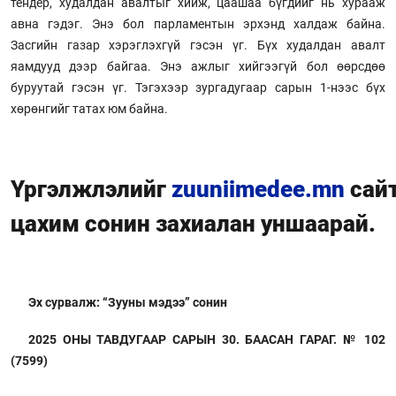
тендер, худалдан авалтыг хийж, цаашаа бүгдийг нь хурааж
авна гэдэг. Энэ бол парламентын эрхэнд халдаж байна.
Засгийн газар хэрэглэхгүй гэсэн үг. Бүх худалдан авалт
яамдууд дээр байгаа. Энэ ажлыг хийгээгүй бол өөрсдөө
буруутай гэсэн үг. Тэгэхээр зургадугаар сарын 1-нээс бүх
хөрөнгийг татах юм байна.
Үргэлжлэлийг
zuuniimedee.mn
сай
цахим сонин захиалан уншаарай.
Эх сурвалж: “Зууны мэдээ” сонин
2025 ОНЫ ТАВДУГААР САРЫН 30. БААСАН ГАРАГ. № 102
(7599)