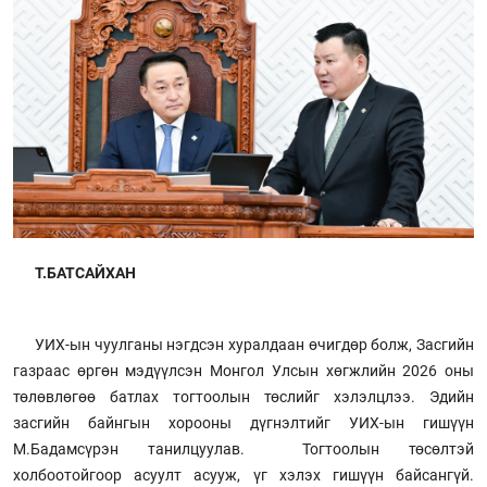
Т.БАТСАЙХАН
УИХ-ын чуулганы нэгдсэн хуралдаан өчигдөр болж, Засгийн
газраас өргөн мэдүүлсэн Монгол Улсын хөгжлийн 2026 оны
төлөвлөгөө батлах тогтоолын төслийг хэлэлцлээ. Эдийн
засгийн байнгын хорооны дүгнэлтийг УИХ-ын гишүүн
М.Бадамсүрэн танилцуулав. Тогтоолын төсөлтэй
холбоотойгоор асуулт асууж, үг хэлэх гишүүн байсангүй.