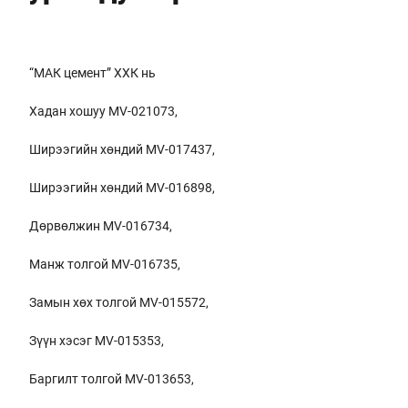
“МАК цемент” ХХК нь
Хадан хошуу MV-021073,
Ширээгийн хөндий MV-017437,
Ширээгийн хөндий MV-016898,
Дөрвөлжин MV-016734,
Манж толгой MV-016735,
Замын хөх толгой MV-015572,
Зүүн хэсэг MV-015353,
Баргилт толгой MV-013653,