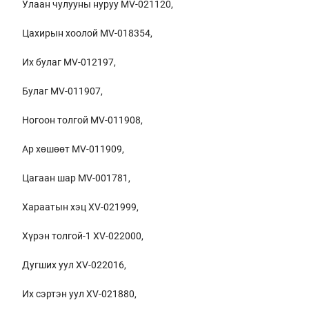
Улаан чулууны нуруу MV-021120,
Цахирын хоолой MV-018354,
Их булаг MV-012197,
Булаг MV-011907,
Ногоон толгой MV-011908,
Ар хөшөөт MV-011909,
Цагаан шар MV-001781,
Хараатын хэц XV-021999,
Хүрэн толгой-1 XV-022000,
Дугших уул XV-022016,
Их сэртэн уул XV-021880,