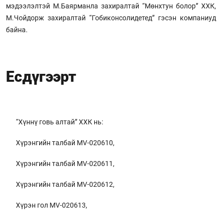
мэдээлэлтэй М.Баярманла захиралтай “Мөнхтун болор” ХХК,
М.Чойдорж захиралтай “Гобиконсолидетед” гэсэн компаниуд
байна.
Есдүгээрт
“Хүннү говь алтай” ХХК нь:
Хүрэнгийн талбай MV-020610,
Хүрэнгийн талбай MV-020611,
Хүрэнгийн талбай MV-020612,
Хүрэн гол MV-020613,