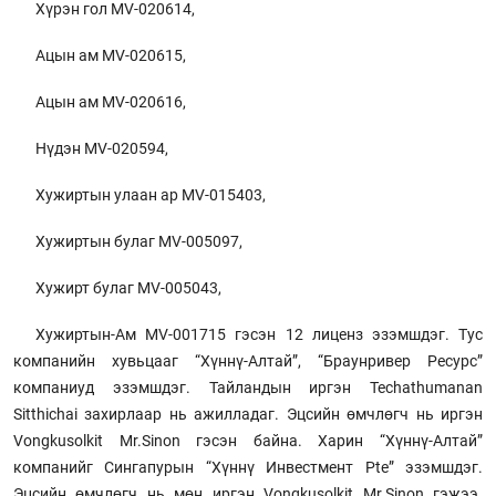
Хүрэн гол MV-020614,
Ацын ам MV-020615,
Ацын ам MV-020616,
Нүдэн MV-020594,
Хужиртын улаан ар MV-015403,
Хужиртын булаг MV-005097,
Хужирт булаг MV-005043,
Хужиртын-Ам MV-001715 гэсэн 12 лиценз эзэмшдэг. Тус
компанийн хувьцааг “Хүннү-Алтай”, “Браунривер Ресурс”
компаниуд эзэмшдэг. Тайландын иргэн Techathumanan
Sitthichai захирлаар нь ажилладаг. Эцсийн өмчлөгч нь иргэн
Vongkusolkit Mr.Sinon гэсэн байна. Харин “Хүннү-Алтай”
компанийг Сингапурын “Хүннү Инвестмент Pte” эзэмшдэг.
Эцсийн өмчлөгч нь мөн иргэн Vongkusolkit Mr.Sinon гэжээ.