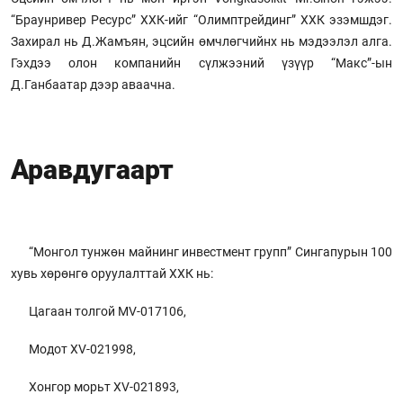
“Браунривер Ресурс” ХХК-ийг “Олимптрейдинг” ХХК эзэмшдэг.
Захирал нь Д.Жамъян, эцсийн өмчлөгчийнх нь мэдээлэл алга.
Гэхдээ олон компанийн сүлжээний үзүүр “Макс”-ын
Д.Ганбаатар дээр аваачна.
Аравдугаарт
“Монгол тунжөн майнинг инвестмент групп” Сингапурын 100
хувь хөрөнгө оруулалттай ХХК нь:
Цагаан толгой MV-017106,
Модот XV-021998,
Хонгор морьт XV-021893,