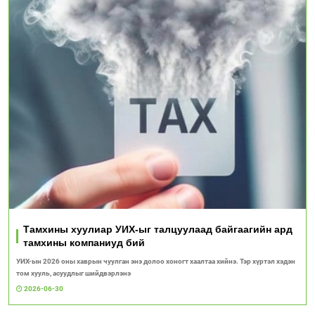
Тамхины хуулиар УИХ-ыг талцуулаад байгаагийн ард
тамхины компаниуд бий
УИХ-ын 2026 оны хаврын чуулган энэ долоо хоногт хаалтаа хийнэ. Тэр хүртэл хэдэн
том хууль, асуудлыг шийдвэрлэнэ
2026-06-30