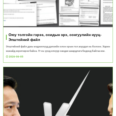
Оюу толгойн гэрээ, охидын эрх, сонгуулийн нууц-
Эпштейний файл
Эпштейний файл дахь мэдээллүүд дэлхийн олон орын гол асуудал нь болсон. Харин
манайд эсрэгээрээ байна. Уг нь үүнд няхуур хандах шаардлага бидэнд байгаа юм.
2026-06-05