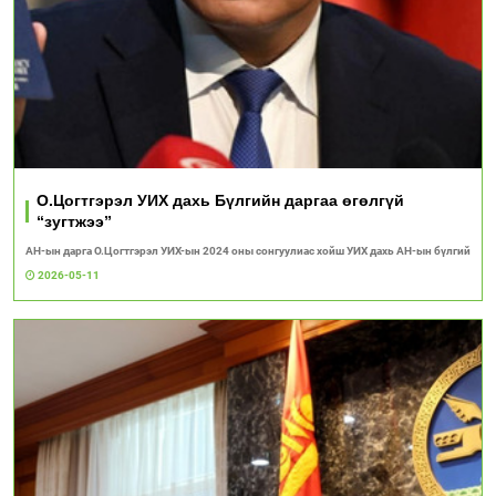
О.Цогтгэрэл УИХ дахь Бүлгийн даргаа өгөлгүй
“зугтжээ”
АН-ын дарга О.Цогтгэрэл УИХ-ын 2024 оны сонгуулиас хойш УИХ дахь АН-ын бүлгий
2026-05-11