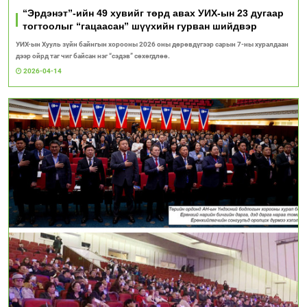
“Эрдэнэт”-ийн 49 хувийг төрд авах УИХ-ын 23 дугаар
тогтоолыг “гацаасан” шүүхийн гурван шийдвэр
УИХ-ын Хууль зүйн байнгын хорооны 2026 оны дөрөвдүгээр сарын 7-ны хуралдаан
дээр ойрд таг чиг байсан нэг “сэдэв” сөхөгдлөө.
2026-04-14