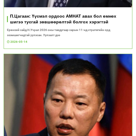
П.Цагаан: Үүсмэл ордоос АМНАТ авах бол өмнөх
шигээ тусгай зөвшөөрөлтэй болгох хэрэгтэй
Ерөнхий сайд Н.Учрал 2026 оны тавдугаар сарын 11-нд стратегийн орд
эзэмшигчидтэй уулзсан. Уулзалт дээ
2026-05-14