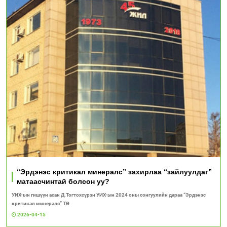
“Эрдэнэс критикал минералс” захирлаа “зайлуулдаг”
матаасчинтай болсон уу?
УИХ-ын гишүүн асан Д.Тогтохсүрэн УИХ-ын 2024 оны сонгуулийн дараа “Эрдэнэс
критикал минералс” ТӨ
2026-04-15