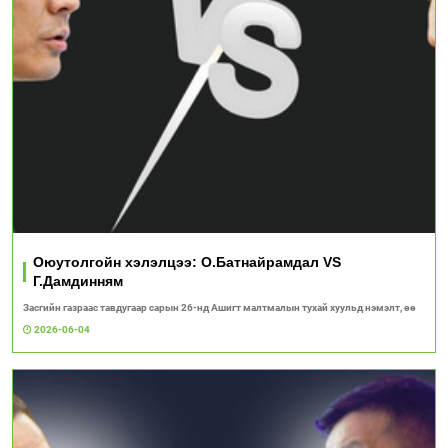
Оюутолгойн хэлэлцээ: О.Батнайрамдал VS
Г.Дамдинням
Засгийн газраас тавдугаар сарын 26-нд Ашигт малтмалын тухай хуульд нэмэлт, өө
2026-06-04