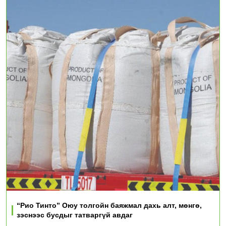
“Рио Тинто” Оюу толгойн баяжмал дахь алт, мөнгө,
зэснээс бусдыг татваргүй авдаг