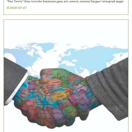
“Рио Тинто” Оюу толгойн баяжмал дахь алт, мөнгө, зэснээс бусдыг татваргүй авдаг
2026-07-27