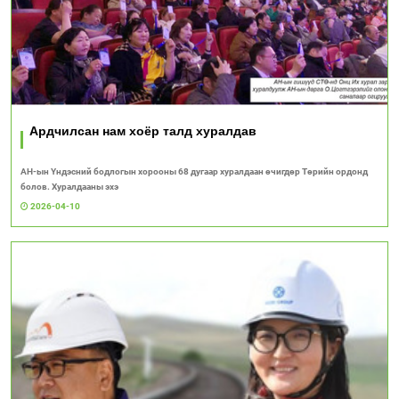
Ардчилсан нам хоёр талд хуралдав
АН-ын Үндэсний бодлогын хорооны 68 дугаар хуралдаан өчигдөр Төрийн ордонд
болов. Хуралдааны эхэ
2026-04-10