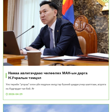
Намаа авлигачдаас чөлөөлөх МАН-ын дарга
Н.Учралын тэмцэл
Улс төрийн “угсраа” олон үйл явдлын хөлд тэр бүхний цаадах учир шалтгаан, агуулга
нь бүдгэрдэг тал бий. Яг
2026-04-29