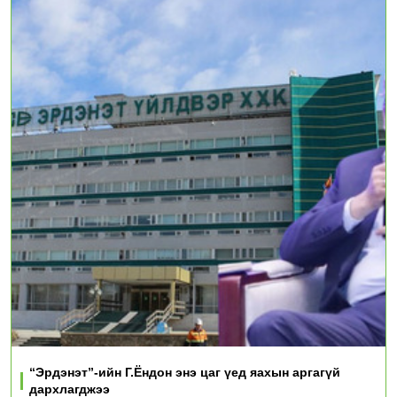
“Эрдэнэт”-ийн Г.Ёндон энэ цаг үед яахын аргагүй
дархлагджээ