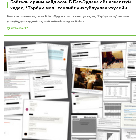
Байгаль орчны сайд асан Б.Бат-Эрдэнэ ойг хяналтгүй
хядах, “Тэрбум мод” төслийг үнэгүйдүүлэх хуулийн
хулгай хийхийг завдаж байна
Байгаль орчны сайд асан Б.Бат-Эрдэнэ ойг хяналтгүй хядах, “Тэрбум мод” төслийг
үнэгүйдүүлэх хуулийн хулгай хийхийг завдаж байна
2026-06-17