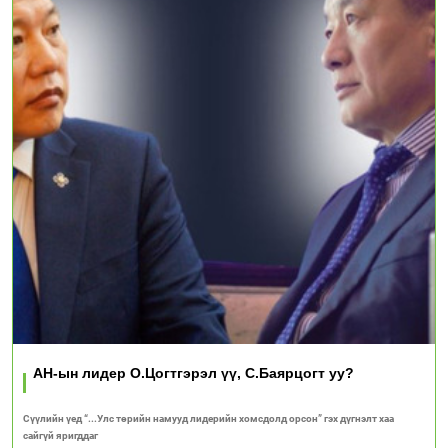
АН-ын лидер О.Цогтгэрэл үү, С.Баярцогт уу?
Сүүлийн үед “...Улс төрийн намууд лидерийн хомсдолд орсон” гэх дүгнэлт хаа
сайгүй яригддаг