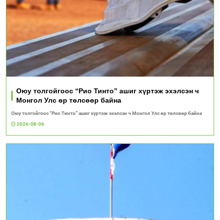
Оюу толгойгоос “Рио Тинто” ашиг хүртэж эхэлсэн ч
Монгол Улс өр төлсөөр байна
Оюу толгойгоос “Рио Тинто” ашиг хүртэж эхэлсэн ч Монгол Улс өр төлсөөр байна
2026-08-06