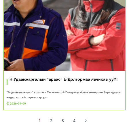
Н.Удаанжаргалын "араас" Б.Долгормаа явчихав уу?!
“Бодь интернэшнл” компани Тавантолгой-Гашуунсухайтын төмөр зам барихдаа хэт
өндөр өртгийг төрөөс гаргуул
2026-04-09
1
2
3
4