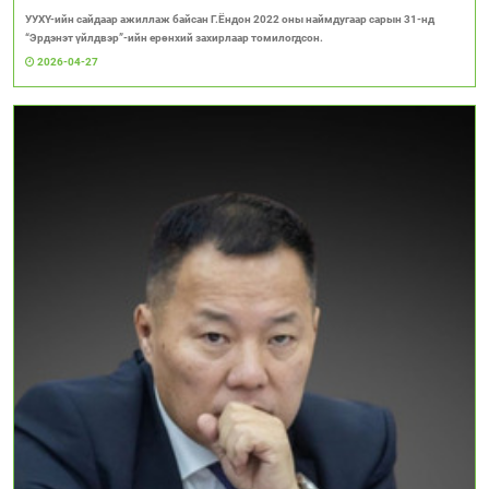
УУХҮ-ийн сайдаар ажиллаж байсан Г.Ёндон 2022 оны наймдугаар сарын 31-нд
“Эрдэнэт үйлдвэр”-ийн ерөнхий захирлаар томилогдсон.
2026-04-27