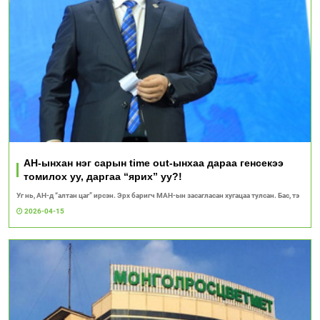
АН-ынхан нэг сарын time out-ынхаа дараа генсекээ
томилох уу, даргаа “ярих” уу?!
Уг нь, АН-д “алтан цаг” ирсэн. Эрх баригч МАН-ын засагласан хугацаа тулсан. Бас, тэ
2026-04-15