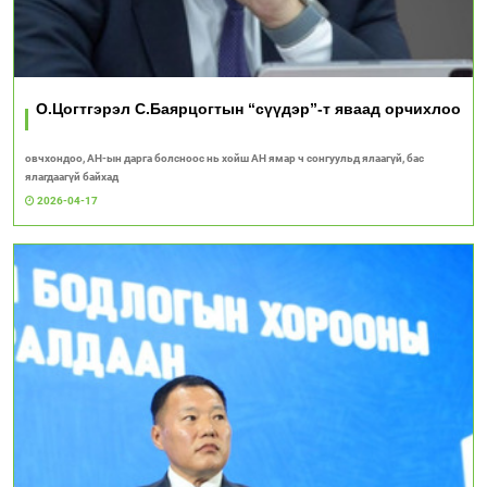
О.Цогтгэрэл С.Баярцогтын “сүүдэр”-т яваад орчихлоо
овчхондоо, АН-ын дарга болсноос нь хойш АН ямар ч сонгуульд ялаагүй, бас
ялагдаагүй байхад
2026-04-17