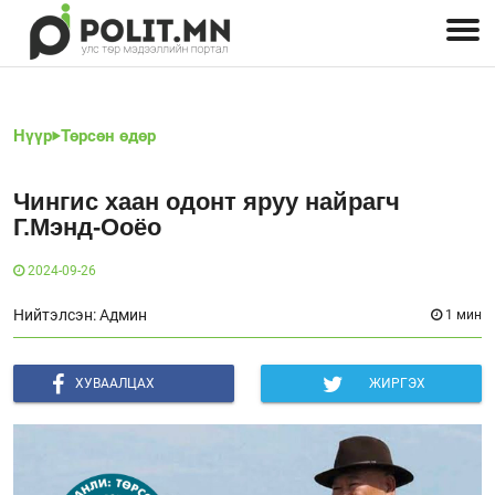
Улстөрчид: хэн, юу хэлэв
Дэлхийн улс төр
Чөлөөт хэвлэл
Залуус-Улс төр
Геополитик
Нийгэм
Нүүр
Төрсөн өдөр
Чингис хаан одонт яруу найрагч
Г.Мэнд-Ооёо
2024-09-26
Нийтэлсэн: Админ
1 мин
ХУВААЛЦАХ
ЖИРГЭХ