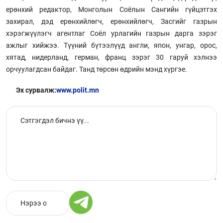
ерөнхий редактор, Монголын Соёлын Сангийн гүйцэтгэх
захирал, дэд ерөнхийлөгч, ерөнхийлөгч, Засгийг газрын
хэрэгжүүлэгч агентлаг Соёл урлагийн газрын дарга зэрэг
ажлыг хийжээ. Түүний бүтээлүүд англи, япон, унгар, орос,
хятад, нидерланд, герман, франц зэрэг 30 гаруй хэлнээ
орчуулагдсан байдаг. Танд төрсөн өдрийн мэнд хүргэе.
Эх сурвалж:
www.polit.mn