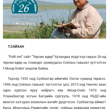
Т.САЙХАН
“Polit.mn” сайт “Төрсөн өдөр” буландаа есдүгээр сарын 26-нд
төрсөн өдөр нь тохиодог эрхмүүдээс Соёлын гавьяат зүтгэлтэн
Г.Мэнд-Ооёог онцолж байна.
Тэрээр 1952 онд Сүхбаатар аймгийн Онгон суманд төржээ.
1996 онд Соёлын гавьяат зүтгэлтэн цол, 2015 онд Чингис хаан
одон хүртсэн яруу найрагч юм. Мэнд-Ооёо 1970 онд
Улаанбаатар хотын Багшийн сургууль, 1978 онд УБДС-ийн
монгол хэл-уран зохиолын ангийг дүүргэсэн. Сүхбаатар аймагт
багш, Монголын Радиогийн урлаг, соёлын редакцид редактор,