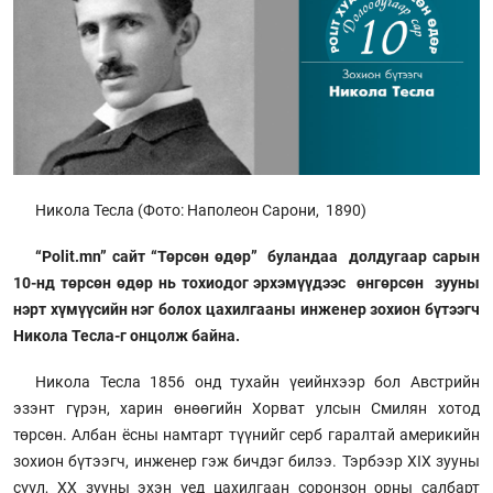
Никола Тесла (Фото: Наполеон Сарони, 1890)
“Polit.mn” сайт “Төрсөн өдөр” буландаа долдугаар сарын
10-нд төрсөн өдөр нь тохиодог эрхэмүүдээс өнгөрсөн зууны
нэрт хүмүүсийн нэг болох цахилгааны инженер зохион бүтээгч
Никола Тесла-г онцолж байна.
Никола Тесла 1856 онд тухайн үеийнхээр бол Австрийн
эзэнт гүрэн, харин өнөөгийн Хорват улсын Смилян хотод
төрсөн. Албан ёсны намтарт түүнийг серб гаралтай америкийн
зохион бүтээгч, инженер гэж бичдэг билээ. Тэрбээр XIX зууны
сүүл, XX зууны эхэн үед цахилгаан соронзон орны салбарт