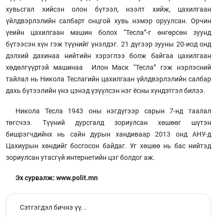
хувьсгал хийсэн олон бүтээл, нээлт хийж, цахилгаан
үйлдвэрлэлийн салбарт онцгой хувь нэмэр оруулсан. Орчин
үеийн цахилгаан машин болох “Тесла”-г өнгөрсөн зуунд
бүтээсэн хүн гэж түүнийг үнэлдэг. 21 дүгээр зууны 20-иод онд
дэлхий дахинаа нийтийн хэрэглээ болж байгаа цахилгаан
хөдөлгүүртэй машинаа Илон Маск “Тесла” гэж нэрлэсний
тайлал нь Никола Теслагийн цахилгаан үйлдвэрлэлийн салбар
дахь бүтээлийн үнэ цэнэд үзүүлсэн нэг ёсны хүндэтгэл билээ.
Никола Тесла 1943 оны нэгдүгээр сарын 7-нд таалал
төгсчээ. Түүний дурсгалд зориулсан хөшөөг шүтэн
бишрэгчдийнх нь сайн дурын хандиваар 2013 онд АНУ-д
Цахиурын хөндийг босгосон байдаг. Уг хөшөө нь бас нийтэд
зориулсан утасгүй интернетийн цэг болдог аж.
Эх сурвалж: www.polit.mn