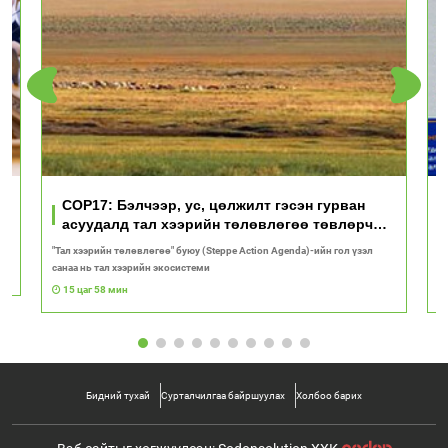
үд
COP17: Бэлчээр, ус, цөлжилт гэсэн гурван
асуудалд тал хээрийн төлөвлөгөө төвлөрч
байна
"Тал хээрийн төлөвлөгөө" буюу (Steppe Action Agenda)-ийн гол үзэл
И
санаа нь тал хээрийн экосистеми
1
15 цаг 58 мин
Бидний тухай
Сурталчилгаа байршуулах
Холбоо барих