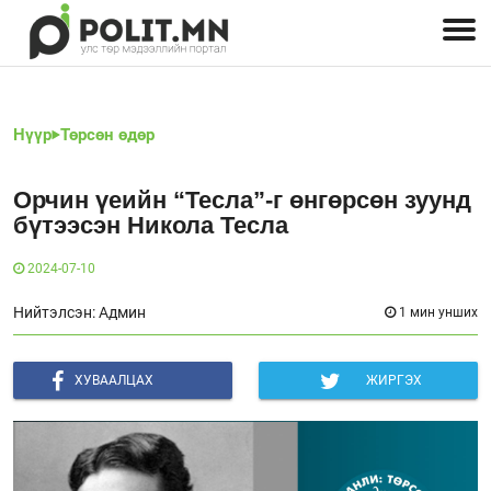
Улстөрчид: хэн, юу хэлэв
Дэлхийн улс төр
Чөлөөт хэвлэл
Залуус-Улс төр
Геополитик
Нийгэм
Нүүр
Төрсөн өдөр
Орчин үеийн “Тесла”-г өнгөрсөн зуунд
бүтээсэн Никола Тесла
2024-07-10
Нийтэлсэн: Админ
1 мин унших
ХУВААЛЦАХ
ЖИРГЭХ