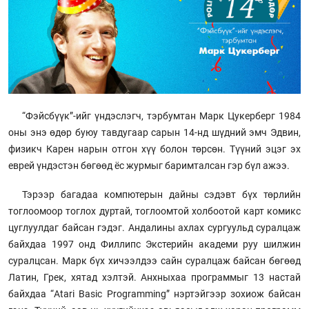
“Фэйсбүүк”-ийг үндэслэгч, тэрбумтан Марк Цукерберг 1984
оны энэ өдөр буюу тавдугаар сарын 14-нд шүдний эмч Эдвин,
физикч Карен нарын отгон хүү болон төрсөн. Түүний эцэг эх
еврей үндэстэн бөгөөд ёс журмыг баримталсан гэр бүл ажээ.
Тэрээр багадаа компютерын дайны сэдэвт бүх төрлийн
тоглоомоор тоглох дуртай, тоглоомтой холбоотой карт комикс
цуглуулдаг байсан гэдэг. Андалины ахлах сургуульд суралцаж
байхдаа 1997 онд Филлипс Экстерийн академи руу шилжин
суралцсан. Марк бүх хичээлдээ сайн суралцаж байсан бөгөөд
Латин, Грек, хятад хэлтэй. Анхныхаа программыг 13 настай
байхдаа “Atari Basic Programming” нэртэйгээр зохиож байсан