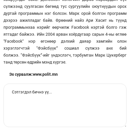
сүлжээнд суулгасан бөгөөд тус сургуулийн оюутнуудын орох
дуртай программын нэг болсон. Марк орой болгон программ
дээрээ ажилладаг байв. Өрөөний найз Ари Хасит нь түүнд
программынхаа нэрийг өөрчилж Facebook нэртэй болго гэж
ятгадаг байжээ. Ийн 2004 арван хоёрдугаар сарын 4-ны өглөө
"Facebook" нэр өгснөөр дэлхий даяар хамгийн олон
хэрэглэгчтэй “Фэйсбүүк” сошиал сүлжээ анх бий
болжээ. “Фэйсбүүк”-ийг үндэслэгч, тэрбумтан Марк Цукерберг
танд төрсөн өдрийн мэнд хүргэе.
Эх сурвалж:www.polit.mn