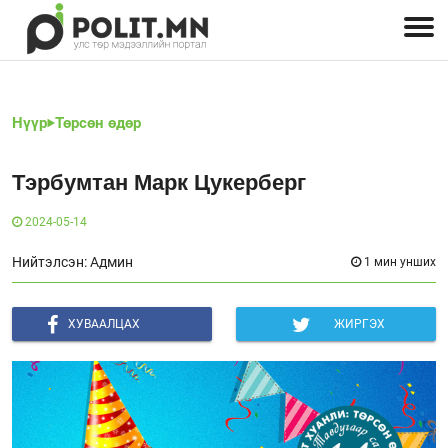
Улстөрчид: хэн, юу хэлэв
Дэлхийн улс төр
Чөлөөт хэвлэл
Залуус-Улс төр
Геополитик
Нийгэм
Нүүр
Төрсөн өдөр
Тэрбумтан Марк Цукерберг
2024-05-14
Нийтэлсэн: Админ
1 мин унших
ХУВААЛЦАХ
ЖИРГЭХ