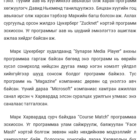
гэнэ. Түүний аав нь хүүгийнхээ авьяасыг олж харан программ
хөгжүүлэгч Давид Ньюменд танилцуулжээ. Бяцхан хүүгийн гоц
авьяасыг олж харсан тэрбээр Маркийн багш болсон аж. Ахлах
сургуульд орсон жилдээ Цукерберг “Zucknet” нэртэй программ
зохиосон. Уг программыг аав нь шүдний эмнэлэгтээ ашиглаж
ажлаа хийдэг байсан аж.
Марк Цукерберг худалдаанд “Synapse Media Player” анхны
программаа гаргаж байсан бөгөөд энэ программ нь өөрийн
хүсэл сонирхолд нийцсэн дуугаа ямар нэгэн нэмэлт үйлдэл
хийхгүйгээр шууд сонсож болдог программ байжээ. Тус
программ нь “Magazine” компаниас дөрвөн од үнэлгээ авч
байсан. Үүний дараа “Microsoft” компаниас хамтран ажиллах
санал ирсэн ч Харвардад элсэн суралцах урилгын улмаас энэ
саналаас татгалзсан.
Марк Харвардад сурч байхдаа “Course Match” программаа
зохиосон. Уг программаа улам сайжруулж, баяжуулан “Face
Mash” нэртэй болгож зөвхөн найз нөхдийнхөө мэдээллийг л
хамруулдаг байв. Долоохон хоногийн дараа Харвардын бүх